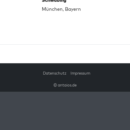
Schwabing
München, Bayern
Datenschutz
Impressum
© antaios.de