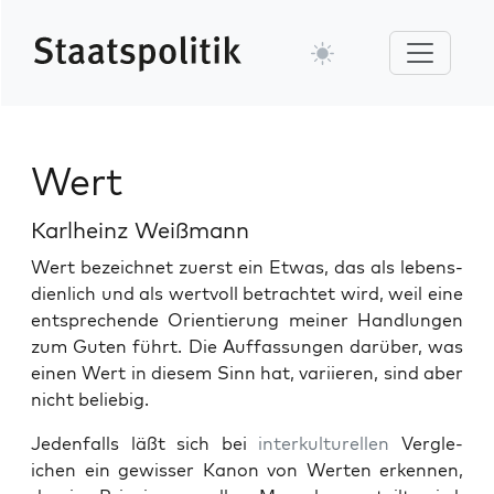
Wert
Karlheinz Weißmann
Wert beze­ich­net zuerst ein Etwas, das als lebens­
di­en­lich und als wertvoll betra­chtet wird, weil eine
entsprechende Ori­en­tierung mein­er Hand­lun­gen
zum Guten führt. Die Auf­fas­sun­gen darüber, was
einen Wert in diesem Sinn hat, vari­ieren, sind aber
nicht beliebig.
Jeden­falls läßt sich bei
interkul­turellen
Ver­gle­
ichen ein gewiss­er Kanon von Werten erken­nen,