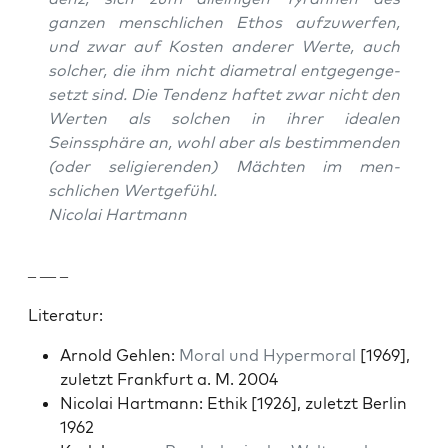
ganzen men­schlichen Ethos aufzuw­er­fen,
und zwar auf Kosten ander­er Werte, auch
solch­er, die ihm nicht diame­tral ent­ge­genge­
set­zt sind. Die Ten­denz haftet zwar nicht den
Werten als solchen in ihrer ide­alen
Seinssphäre an, wohl aber als bes­tim­menden
(oder seligieren­den) Mächt­en im men­
schlichen Wert­ge­fühl.
Nico­lai Hart­mann
– — –
Lit­er­atur:
Arnold Gehlen:
Moral und Hyper­moral
[1969],
zulet­zt Frank­furt a. M. 2004
Nico­lai Hart­mann: Ethik [1926], zulet­zt Berlin
1962