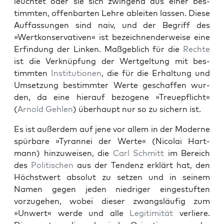
leuchtet oder sie sich zwin­gend aus ein­er bes­
timmten, offen­barten Lehre ableit­en lassen. Diese
Auf­fas­sun­gen sind naiv, und der Begriff des
»Wertkon­ser­v­a­tiv­en« ist beze­ich­nen­der­weise eine
Erfind­ung der Linken. Maßge­blich für die
Rechte
ist die Verknüp­fung der Wert­gel­tung mit bes­
timmten
Insti­tu­tio­nen
, die für die Erhal­tung und
Umset­zung bes­timmter Werte geschaf­fen wur­
den, da eine hier­auf bezo­gene »Treuepflicht«
(
Arnold Gehlen
) über­haupt nur so zu sich­ern ist.
Es ist außer­dem auf jene vor allem in der Mod­erne
spür­bare »Tyran­nei der Werte« (Nico­lai Hart­
mann) hinzuweisen, die
Carl Schmitt
im Bere­ich
des
Poli­tis­chen
aus der Ten­denz erk­lärt hat, den
Höchst­wert abso­lut zu set­zen und in seinem
Namen gegen jeden niedriger eingestuften
vorzuge­hen, wobei dieser zwangsläu­fig zum
»Unwert« werde und alle
Legit­im­ität
ver­liere.