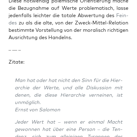
Diese notwendig polemis­che Ori­en­tierung mache
die Bezug­nahme auf Werte prob­lema­tisch, lasse
jeden­falls leichter die totale Abw­er­tung des
Fein­
des
zu als die alte, von der Zweck-Mit­tel-Rela­tion
bes­timmte Vorstel­lung von der moralisch richti­gen
Aus­rich­tung des Han­delns.
– — –
Zitate:
Man hat oder hat nicht den Sinn für die Hier­
ar­chie der Werte, und alle Diskus­sion mit
denen, die diese Hier­ar­chie verneinen, ist
unmöglich.
Ernst von Salomon
Jed­er Wert hat – wenn er ein­mal Macht
gewon­nen hat über eine Per­son – die Ten­
denz, sich zum alleini­gen Tyran­nen des