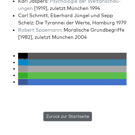
Karl Jaspers:
Psy­cholo­gie der Weltan­schau­
un­gen
[1919], zulet­zt München 1994
Carl Schmitt, Eber­hard Jün­gel und Sepp
Schelz: Die Tyran­nei der Werte, Ham­burg 1979
Robert Spae­mann
: Moralis­che Grund­be­griffe
[1982], zulet­zt München 2004
Zurück zur Startseite