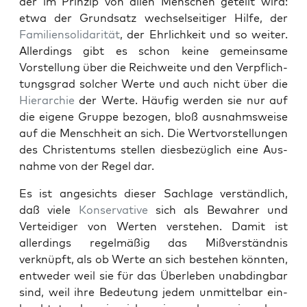
der im Prinzip von allen Men­schen geteilt wird:
etwa der Grund­satz wech­sel­seit­iger Hil­fe, der
Fam­i­lien­sol­i­dar­ität
, der Ehrlichkeit und so weit­er.
Allerd­ings gibt es schon keine gemein­same
Vorstel­lung über die Reich­weite und den Verpflich­
tungs­grad solch­er Werte und auch nicht über die
Hier­ar­chie
der Werte. Häu­fig wer­den sie nur auf
die eigene Gruppe bezo­gen, bloß aus­nahm­sweise
auf die Men­schheit an sich. Die Wertvorstel­lun­gen
des Chris­ten­tums stellen dies­bezüglich eine Aus­
nahme von der Regel dar.
Es ist angesichts dieser Sach­lage ver­ständlich,
daß viele
Kon­ser­v­a­tive
sich als Bewahrer und
Vertei­di­ger von Werten ver­ste­hen. Damit ist
allerd­ings regelmäßig das Mißver­ständ­nis
verknüpft, als ob Werte an sich beste­hen kön­nten,
entwed­er weil sie für das Über­leben unab­d­ing­bar
sind, weil ihre Bedeu­tung jedem unmit­tel­bar ein­