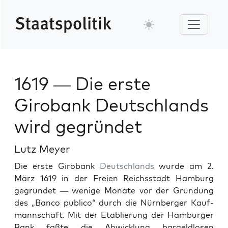
1619 — Die erste
Girobank Deutschlands
wird gegründet
Lutz Meyer
Die erste Girobank
Deutsch­lands
wurde am 2.
März 1619 in der Freien Reichsstadt Ham­burg
gegrün­det — wenige Monate vor der Grün­dung
des „Ban­co pub­li­co“ durch die Nürn­berg­er Kauf­
mannschaft. Mit der Etablierung der Ham­burg­er
Bank faßte die Abwick­lung bargeld­losen