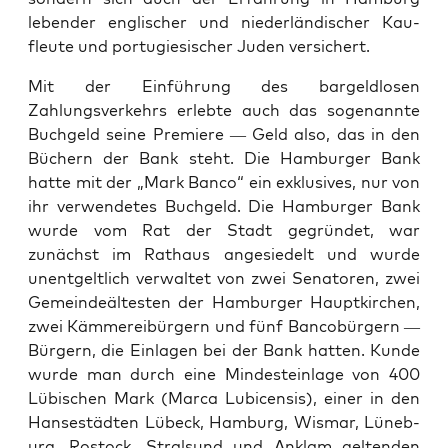
leben­der englis­ch­er und nieder­ländis­ch­er Kau­
fleute und por­tugiesis­ch­er Juden ver­sichert.
Mit der Ein­führung des bargeld­losen
Zahlungsverkehrs erlebte auch das soge­nan­nte
Buchgeld seine Pre­miere — Geld also, das in den
Büch­ern der Bank ste­ht. Die Ham­burg­er Bank
hat­te mit der „Mark Ban­co“ ein exk­lu­sives, nur von
ihr ver­wen­detes Buchgeld. Die Ham­burg­er Bank
wurde vom Rat der Stadt gegrün­det, war
zunächst im Rathaus ange­siedelt und wurde
unent­geltlich ver­wal­tet von zwei Sen­a­toren, zwei
Gemein­deäl­testen der Ham­burg­er Haup­tkirchen,
zwei Käm­mereibürg­ern und fünf Ban­cobürg­ern —
Bürg­ern, die Ein­la­gen bei der Bank hat­ten. Kunde
wurde man durch eine Min­destein­lage von 400
Lübis­chen Mark (Mar­ca Lubi­cen­sis), ein­er in den
Hans­es­tädten Lübeck, Ham­burg, Wis­mar, Lüneb­
urg, Ros­tock, Stral­sund und Anklam gel­tenden