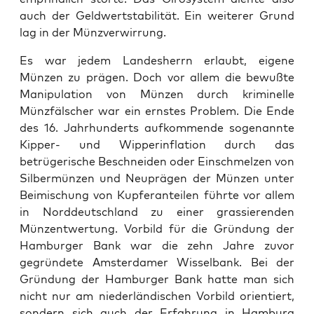
auch der Geld­w­ert­sta­bil­ität. Ein weit­er­er Grund
lag in der Münzver­wirrung.
Es war jedem Lan­desh­er­rn erlaubt, eigene
Münzen zu prä­gen. Doch vor allem die bewußte
Manip­u­la­tion von Münzen durch krim­inelle
Münzfälsch­er war ein ern­stes Prob­lem. Die Ende
des 16. Jahrhun­derts aufk­om­mende soge­nan­nte
Kip­per- und Wip­per­in­fla­tion durch das
betrügerische Beschnei­den oder Ein­schmelzen von
Sil­ber­münzen und Neuprä­gen der Münzen unter
Beimis­chung von Kupfer­an­teilen führte vor allem
in Nord­deutsch­land zu ein­er grassieren­den
Münzen­twer­tung. Vor­bild für die Grün­dung der
Ham­burg­er Bank war die zehn Jahre zuvor
gegrün­dete Ams­ter­damer Wis­sel­bank. Bei der
Grün­dung der Ham­burg­er Bank hat­te man sich
nicht nur am nieder­ländis­chen Vor­bild ori­en­tiert,
son­dern sich auch der Erfahrung in Ham­burg