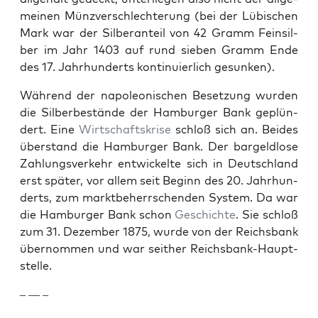
meinen Münzver­schlechterung (bei der Lübis­chen
Mark war der Sil­ber­an­teil von 42 Gramm Fein­sil­
ber im Jahr 1403 auf rund sieben Gramm Ende
des 17. Jahrhun­derts kon­tinuier­lich gesunken).
Während der napoleonis­chen Beset­zung wur­den
die Sil­berbestände der Ham­burg­er Bank geplün­
dert. Eine
Wirtschaft­skrise
schloß sich an. Bei­des
über­stand die Ham­burg­er Bank. Der bargeld­lose
Zahlungsverkehr entwick­elte sich in Deutsch­land
erst später, vor allem seit Beginn des 20. Jahrhun­
derts, zum mark­t­be­herrschen­den Sys­tem. Da war
die Ham­burg­er Bank schon
Geschichte
. Sie schloß
zum 31. Dezem­ber 1875, wurde von der Reichs­bank
über­nom­men und war sei­ther Reichs­bank-Haupt­
stelle.
– — –