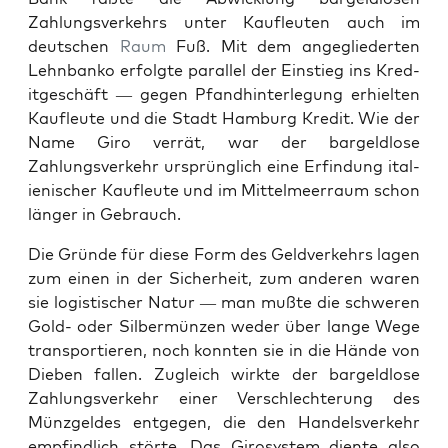
Zahlungsverkehrs unter Kau­fleuten auch im
deutschen
Raum
Fuß. Mit dem angegliederten
Lehn­banko erfol­gte par­al­lel der Ein­stieg ins Kred­
it­geschäft — gegen Pfand­hin­ter­legung erhiel­ten
Kau­fleute und die Stadt Ham­burg Kred­it. Wie der
Name Giro ver­rät, war der bargeld­lose
Zahlungsverkehr ursprünglich eine Erfind­ung ital­
ienis­ch­er Kau­fleute und im Mit­telmeer­raum schon
länger in Gebrauch.
Die Gründe für diese Form des Geld­verkehrs lagen
zum einen in der Sicher­heit, zum anderen waren
sie logis­tis­ch­er Natur — man mußte die schw­eren
Gold- oder Sil­ber­münzen wed­er über lange Wege
trans­portieren, noch kon­nten sie in die Hände von
Dieben fall­en. Zugle­ich wirk­te der bargeld­lose
Zahlungsverkehr ein­er Ver­schlechterung des
Münzgeldes ent­ge­gen, die den Han­delsverkehr
empfind­lich störte. Das Girosys­tem diente also