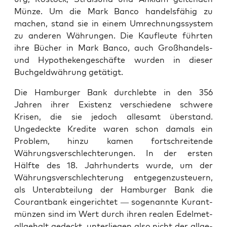
Münze. Um die Mark Ban­co han­dels­fähig zu
machen, stand sie in einem Umrech­nungssys­tem
zu anderen Währun­gen. Die Kau­fleute führten
ihre Büch­er in Mark Ban­co, auch Großhan­dels-
und Hypothekengeschäfte wur­den in dieser
Buchgeld­währung getätigt.
Die Ham­burg­er Bank durch­lebte in den 356
Jahren ihrer Exis­tenz ver­schiedene schwere
Krisen, die sie jedoch alle­samt über­stand.
Ungedeck­te Kred­ite waren schon damals ein
Prob­lem, hinzu kamen fortschre­i­t­ende
Währungsver­schlechterun­gen. In der ersten
Hälfte des 18. Jahrhun­derts wurde, um der
Währungsver­schlechterung ent­ge­gen­zus­teuern,
als Unter­abteilung der Ham­burg­er Bank die
Courant­bank ein­gerichtet — soge­nan­nte Kurant­
münzen sind im Wert durch ihren realen Edel­met­
all­ge­halt gedeckt, unter­liegen also nicht der all­ge­