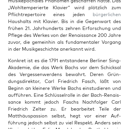
musike­pochales Phänomen geschaf­fen hat­te. Das
„Wohltem­perierte Klavier“ wird plöt­zlich zum
Pflichtreper­toire eines jeden
bürg­er­lichen
Haushalts mit Klavier. Bis in die Gegen­wart des
frühen 21. Jahrhun­derts zehren Erforschung und
Pflege des Werkes von der Renais­sance 200 Jahre
zuvor, die gemein­hin als fun­da­men­taler Vor­gang
in der Musikgeschichte anerkan­nt wird.
Konkret ist es die 1791 ent­standene Berlin­er Sing-
Akademie, die das Werk Bachs vor dem Schick­sal
des Vergessen­wer­dens bewahrt. Deren Grün­
dungs­di­rek­tor, Carl Friedrich Fasch, läßt von
Beginn an kleinere Werke Bachs ein­studieren und
auf­führen. Eine Schlüs­sel­rolle in der Bach-Renais­
sance kommt jedoch Faschs Nach­fol­ger Carl
Friedrich Zel­ter zu. Er bear­beit­et Teile der
Matthäus­pas­sion selb­st, hegt vor ein­er Auf­
führung jedoch selb­st zu viel Respekt. Anders sein