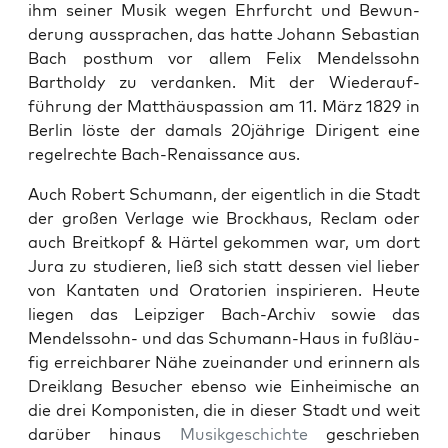
ihm sein­er Musik wegen Ehrfurcht und Bewun­
derung aussprachen, das hat­te Johann Sebas­t­ian
Bach posthum vor allem Felix Mendelssohn
Bartholdy zu ver­danken. Mit der Wieder­auf­
führung der Matthäus­pas­sion am 11. März 1829 in
Berlin löste der damals 20jährige Diri­gent eine
regel­rechte Bach-Renais­sance aus.
Auch Robert Schu­mann, der eigentlich in die Stadt
der großen Ver­lage wie Brock­haus, Reclam oder
auch Bre­itkopf & Här­tel gekom­men war, um dort
Jura zu studieren, ließ sich statt dessen viel lieber
von Kan­tat­en und Ora­to­rien inspiri­eren. Heute
liegen das Leipziger Bach-Archiv sowie das
Mendelssohn- und das Schu­mann-Haus in fußläu­
fig erre­ich­bar­er Nähe zueinan­der und erin­nern als
Dreik­lang Besuch­er eben­so wie Ein­heimis­che an
die drei Kom­pon­is­ten, die in dieser Stadt und weit
darüber hin­aus
Musikgeschichte
geschrieben