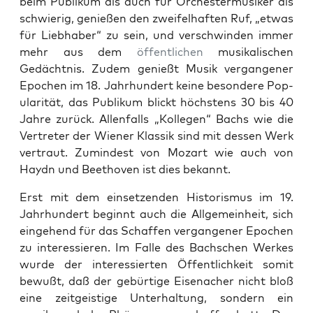
beim Pub­likum als auch für Orch­ester­musik­er als
schwierig, genießen den zweifel­haften Ruf, „etwas
für Lieb­haber“ zu sein, und ver­schwinden immer
mehr aus dem
öffentlichen
musikalis­chen
Gedächt­nis. Zudem genießt Musik ver­gan­gener
Epochen im 18. Jahrhun­dert keine beson­dere Pop­
u­lar­ität, das Pub­likum blickt höch­stens 30 bis 40
Jahre zurück. Allen­falls „Kol­le­gen“ Bachs wie die
Vertreter der Wiener Klas­sik sind mit dessen Werk
ver­traut. Zumin­d­est von Mozart wie auch von
Haydn und Beethoven ist dies bekan­nt.
Erst mit dem ein­set­zen­den His­toris­mus im 19.
Jahrhun­dert begin­nt auch die All­ge­mein­heit, sich
einge­hend für das Schaf­fen ver­gan­gener Epochen
zu inter­essieren. Im Falle des Bach­schen Werkes
wurde der inter­essierten Öffentlichkeit somit
bewußt, daß der gebür­tige Eise­nach­er nicht bloß
eine zeit­geistige Unter­hal­tung, son­dern ein