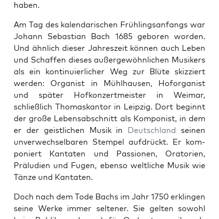
haben.
Am Tag des kalen­darischen Früh­lingsan­fangs war
Johann Sebas­t­ian Bach 1685 geboren wor­den.
Und ähn­lich dieser Jahreszeit kön­nen auch Leben
und Schaf­fen dieses außergewöhn­lichen Musik­ers
als ein kon­tinuier­lich­er Weg zur Blüte skizziert
wer­den: Organ­ist in Mühlhausen, Hofor­gan­ist
und später Hofkonz­ert­meis­ter in Weimar,
schließlich Thomaskan­tor in Leipzig. Dort begin­nt
der große Lebens­ab­schnitt als Kom­pon­ist, in dem
er der geistlichen Musik in
Deutsch­land
seinen
unver­wech­sel­baren Stem­pel auf­drückt. Er kom­
poniert Kan­tat­en und Pas­sio­nen, Ora­to­rien,
Prälu­di­en und Fugen, eben­so weltliche Musik wie
Tänze und Kan­tat­en.
Doch nach dem Tode Bachs im Jahr 1750 erklin­gen
seine Werke immer sel­tener. Sie gel­ten sowohl