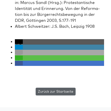
in: Mar­cus San­dl (Hrsg.): Protes­tantis­che
Iden­tität und Erin­nerung. Von der Ref­or­ma­
tion bis zur Bürg­er­rechts­be­we­gung in der
DDR, Göt­tin­gen 2003, S.177–191
Albert Schweitzer: J.S. Bach, Leipzig 1908
Zurück zur Startseite