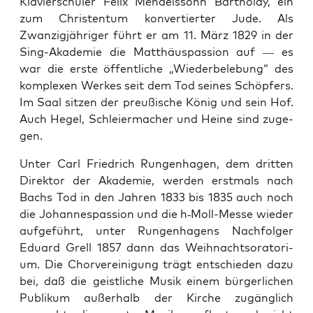
Klavier­schüler Felix Mendelssohn Bartholdy, ein
zum Chris­ten­tum kon­vertiert­er Jude. Als
Zwanzigjähriger führt er am 11. März 1829 in der
Sing-Akademie die Matthäus­pas­sion auf — es
war die erste öffentliche „Wieder­bele­bung“ des
kom­plex­en Werkes seit dem Tod seines Schöpfers.
Im Saal sitzen der preußis­che König und sein Hof.
Auch Hegel, Schleier­ma­ch­er und Heine sind zuge­
gen.
Unter Carl Friedrich Run­gen­hagen, dem drit­ten
Direk­tor der Akademie, wer­den erst­mals nach
Bachs Tod in den Jahren 1833 bis 1835 auch noch
die Johannes­pas­sion und die h‑Moll-Messe wieder
aufge­führt, unter Run­gen­hagens Nach­fol­ger
Eduard Grell 1857 dann das Wei­h­nacht­so­ra­to­ri­
um. Die Chorvere­ini­gung trägt entsch­ieden dazu
bei, daß die geistliche Musik einem bürg­er­lichen
Pub­likum außer­halb der Kirche zugänglich