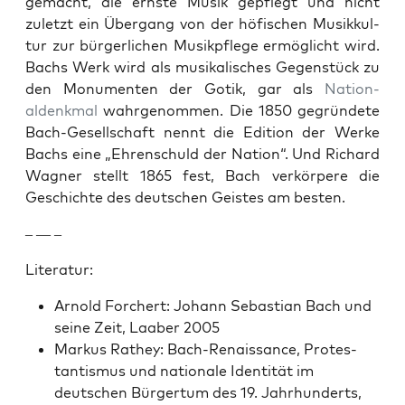
gemacht, die ern­ste Musik gepflegt und nicht
zulet­zt ein Über­gang von der höfis­chen Musikkul­
tur zur bürg­er­lichen Musikpflege ermöglicht wird.
Bachs Werk wird als musikalis­ches Gegen­stück zu
den Mon­u­menten der Gotik, gar als
Nation­
aldenkmal
wahrgenom­men. Die 1850 gegrün­dete
Bach-Gesellschaft nen­nt die Edi­tion der Werke
Bachs eine „Ehren­schuld der Nation“. Und Richard
Wag­n­er stellt 1865 fest, Bach verkör­pere die
Geschichte des deutschen Geistes am besten.
– — –
Lit­er­atur:
Arnold Forchert: Johann Sebas­t­ian Bach und
seine Zeit, Laaber 2005
Markus Rathey: Bach-Renais­sance, Protes­
tantismus und nationale Iden­tität im
deutschen Bürg­er­tum des 19. Jahrhun­derts,