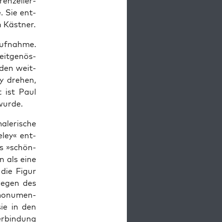
en­zeller-
. Sie ent­
h Käst­ner.
uf­nahme.
eit­genös­
nden weit­
ey drehen,
 ist Paul
 wurde.
malerische
ley« ent­
ls »schön­
n als eine
die Fig­ur
 wegen des
mon­u­men­
sie in den
Verbindung