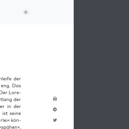
hleife der
ß eng. Das
. Der Lore­
t­lang der
er in der
 ist seine
urlei« kön­
 »spähen«.