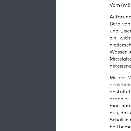
Vom (männ
Auf­grund
Berg von 
und Eisen
ein wich
nieder­s
Wass­er u
Mit­te­la
nereisen
Mit der 
denkmäl
anstal­te
gra­phie«
man häu­
aus, das 
Schall in
hall beme