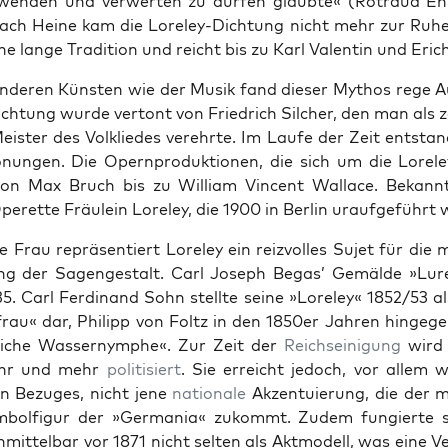
r­wen­den und ver­w­erten zu dür­fen glaubte« (Rotraud Ehr
ach Heine kam die Lore­ley-Dich­tung nicht mehr zur Ruhe
ine lange Tra­di­tion und reicht bis zu Karl Valentin und Eric
nderen Kün­sten wie der Musik fand dieser Mythos rege A
ch­tung wurde ver­tont von Friedrich Silch­er, den man als z
Meis­ter des Volk­liedes verehrte. Im Laufe der Zeit ent­sta
o­nun­gen. Die Opern­pro­duk­tio­nen, die sich um die Lore­l
on Max Bruch bis zu William Vin­cent Wal­lace. Bekan­nt
Operette Fräulein Lore­ley, die 1900 in Berlin uraufge­führt
e Frau repräsen­tiert Lore­ley ein reizvolles Sujet für die 
g der Sagengestalt. Carl Joseph Begas’ Gemälde »Lure­
5. Carl Fer­di­nand Sohn stellte seine »Lore­ley« 1852/53 a
rau« dar, Philipp von Foltz in den 1850er Jahren hinge­ge
liche Wassernymphe«. Zur Zeit der
Reich­seini­gung
wird 
hr und mehr
poli­tisiert
. Sie erre­icht jedoch, vor allem
en Bezuges, nicht jene
nationale
Akzen­tu­ierung, die der 
m­bol­fig­ur der »Ger­ma­nia« zukommt. Zudem fungierte 
mit­tel­bar vor 1871 nicht sel­ten als Akt­mod­ell, was eine 