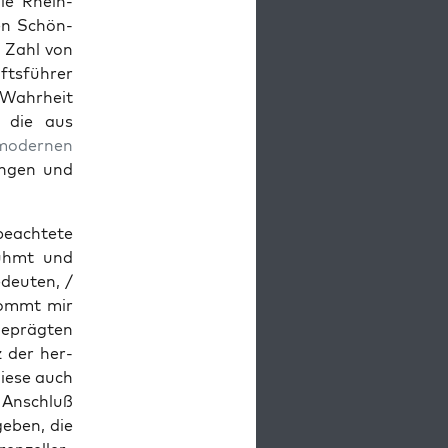
ie Rhein­
den Schön­
n Zahl von
fts­führer
ahrheit
, die aus
mod­er­nen
in­gen und
 beachtete
rühmt und
edeuten, /
kommt mir
 geprägten
z der her­
diese auch
m Anschluß
geben, die