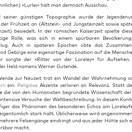
lichen) »Lurlei« hält man dem­nach Auss­chau.
 sein­er gün­sti­gen Topogra­phie wurde der leg­en­de­n
der Frühzeit an (Alt­stein- und Jung­steinzeit sowie spä
­zeit) besiedelt. In der römis­chen Kaiserzeit spielte di
tige Rolle, was sich in einem spür­baren Bevölkerun
chlug. Auch in späteren Epochen übte das Zusam­men­
nd Gebirge eine eige­nar­tige Fasz­i­na­tion auf die Men­sch
l­ter sorgte der »Rit­ter von der Lore­ley« für Auf­se­hen
der Held namens Wern­er Gutende.
Wende zur Neuzeit trat ein Wan­del der Wahrnehmung 
ern
ein.
Religiöse
Akzente ver­loren an Rel­e­vanz. Statt d
te die von den Human­is­ten begrün­dete Wis­senschaft de
 inten­sive Ver­suche der Weltbeschrei­bung. In diesem Kon­te
figer das Phänomen des beson­deren Echos am Lore­leyfe
eigen­tüm­lich stark hallt. Üblicher­weise wird angenom­me
 mehrere Felsen­gänge ein­dringt und aus jed­er Höh­le sich 
rk­bar macht.