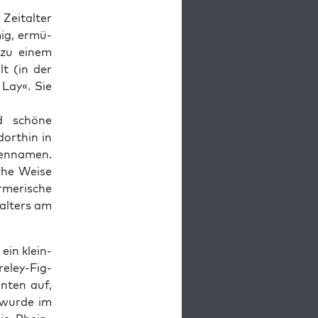
 Zeital­ter
mig, ermü­
 zu einem
t (in der
Lay«. Sie
nd schöne
or­thin in
n­na­men.
­che Weise
rmerische
lal­ters am
ein klein­
e­ley-Fig­
anten auf,
y wurde im