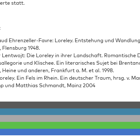
erte statt.
:
ud Ehren­zeller-Favre: Lore­ley. Entste­hung und Wand­lung 
 Flens­burg 1948.
 Lent­wo­jt: Die Lore­ley in ihrer Land­schaft. Roman­tis­che 
al­le­gorie und Klis­chee. Ein lit­er­arisches Sujet bei Brenta
, Heine und anderen, Frank­furt a. M. et al. 1998.
ore­ley. Ein Fels im Rhein. Ein deutsch­er Traum, hrsg. v. Ma
p und Matthias Schmandt, Mainz 2004