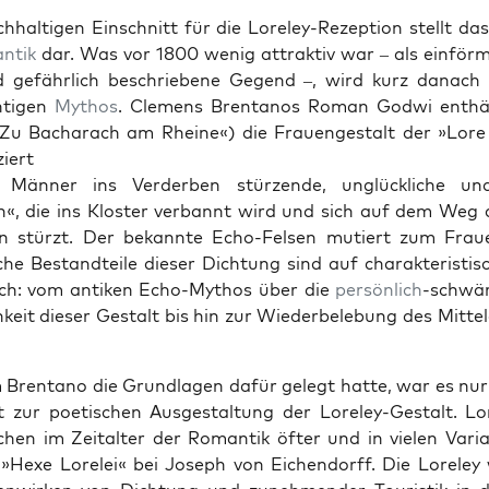
­halti­gen Ein­schnitt für die Lore­ley-Rezep­tion stellt das
­tik
dar. Was vor 1800 wenig attrak­tiv war – als ein­för­
 gefährlich beschriebene Gegend –, wird kurz danach
hti­gen
Mythos
. Clemens Brentanos Roman God­wi enthäl
 »Zu Bacharach am Rheine«) die Frauengestalt der »Lore 
ziert
 Män­ner ins Verder­ben stürzende, unglück­liche u
«, die ins Kloster ver­ban­nt wird und sich auf dem Weg d
n stürzt. Der bekan­nte Echo-Felsen mutiert zum Fraue
he Bestandteile dieser Dich­tung sind auf charak­ter­is­tis
sch: vom antiken Echo-Mythos über die
per­sön­lich
-schwä
hkeit dieser Gestalt bis hin zur Wieder­bele­bung des Mit­te­
Brentano die Grund­la­gen dafür gelegt hat­te, war es nur 
t zur poet­is­chen Aus­gestal­tung der Lore­ley-Gestalt. Lor
hen im Zeital­ter der Roman­tik öfter und in vie­len Vari­
»Hexe Lorelei« bei Joseph von Eichen­dorff. Die Lore­le