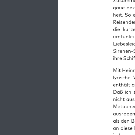
Zusam­me
gaue dezi
heit. So 
Reisenden
die kurz
umfunk­t
Liebesle
Sire­nen-
ihre Schif
Mit Hein­
lyrische
enthält a
Daß ich s
nicht aus
Meta­pher
aus­ra­ge
als den B
an diese 