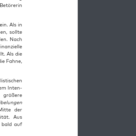
 Betörerin
ein. Als in
en, sollte
den. Nach
inanzielle
lt. Als die
die Fahne,
s­tis­chen
dem Inten­
s größere
ibelun­gen
Mitte der
­ität. Aus
 bald auf