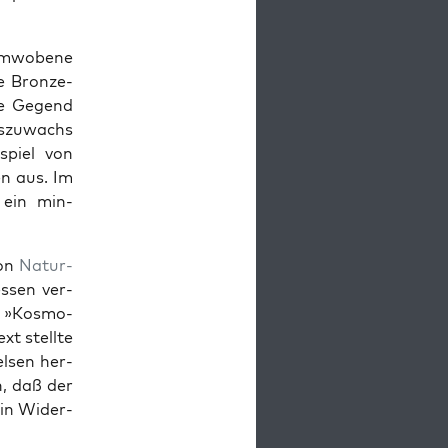
um­wobene
te Bronze-
ese Gegend
gszuwachs
spiel von
en aus. Im
, ein min­
von
Natur­
essen ver­
r »Kos­mo­
xt stellte
lsen her­
n, daß der
ein Wider­