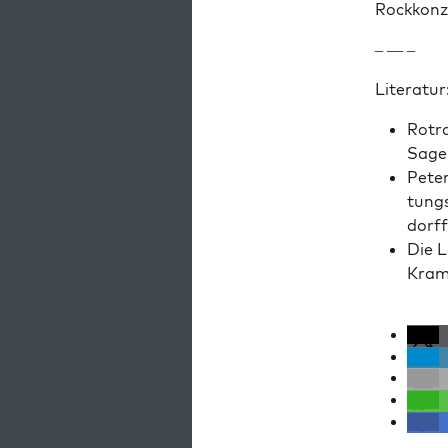
Rock­konz­
– — –
Lit­er­atur
Rotra
Sage,
Peter
tungs
dorff
Die L
Kram