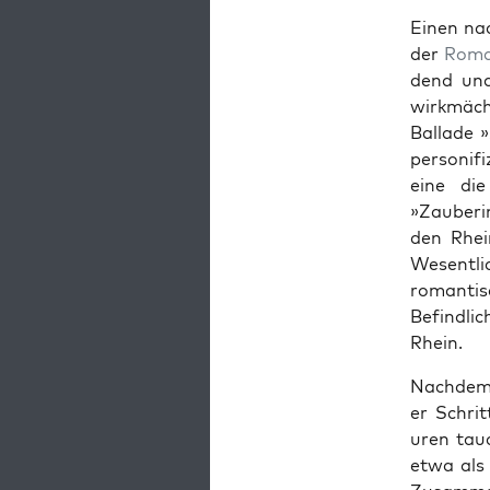
Einen nach
der
Roman
dend und
wirk­mäc
Bal­lade
per­son­ifi
eine die
»Zauberin
den Rhei
Wesentlic
roman­ti
Befind­lic
Rhein.
Nach­dem 
er Schrit
uren tauc
etwa als 