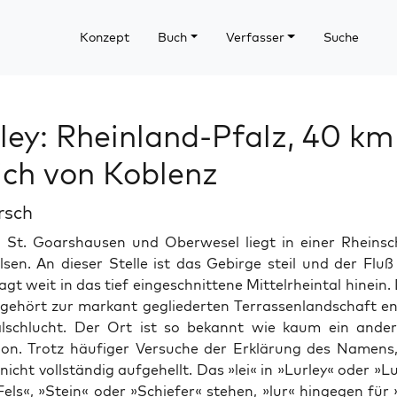
Konzept
Buch
Verfasser
Suche
ley: Rheinland-Pfalz, 40 km
ich von Koblenz
rsch
 St. Goar­shausen und Ober­we­sel liegt in ein­er Rhein­sc
elsen. An dieser Stelle ist das Gebirge steil und der Flu
gt weit in das tief eingeschnit­tene Mit­tel­rhein­tal hinein
 gehört zur markant gegliederten Ter­rassen­land­schaft en
lschlucht. Der Ort ist so bekan­nt wie kaum ein ander­
gion. Trotz häu­figer Ver­suche der Erk­lärung des Namens,
icht voll­ständig aufge­hellt. Das »lei« in »Lur­ley« oder »L
Fels«, »Stein« oder »Schiefer« ste­hen, »lur« hinge­gen für