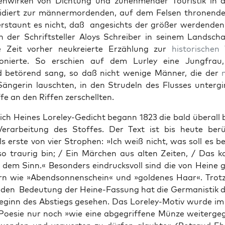
n­wirken von Dich­tung und zunehmender Touris­tik in d
­diert zur män­ner­mor­den­den, auf dem Felsen thro­nen­
erstaunt es nicht, daß angesichts der größer wer­den­de
 der Schrift­steller Aloys Schreiber in seinem Land­scha
e Zeit vorher neukreierte Erzäh­lung zur
his­torischen
W
ion­ierte. So erschien auf dem Lur­ley eine Jungfrau
id betörend sang, so daß nicht wenige Män­ner, die der
Sän­gerin lauscht­en, in den Strudeln des Flusses unterg
fe an den Rif­f­en zer­schell­ten.
rich Heines Lore­ley-Gedicht begann 1823 die bald über­all
 Ver­ar­beitung des Stoffes. Der Text ist bis heute be
ls erste von vier Stro­phen: »Ich weiß nicht, was soll es b
o trau­rig bin; / Ein Märchen aus alten Zeit­en, / Das 
 dem Sinn.« Beson­ders ein­drucksvoll sind die von Heine
n wie »Abend­son­nen­schein« und »gold­enes Haar«. Trot
n­den Bedeu­tung der Heine-Fas­sung hat die Ger­man­is­tik 
eginn des Abstiegs gese­hen. Das Lore­ley-Motiv wurde i
Poe­sie nur noch »wie eine abge­grif­f­ene Münze weit­erge