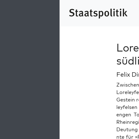
Lore
südl
Felix Di
Zwis­chen
Lore­leyf
Gestein ra
leyfelsen
engen Ta
Rhein­re­
Deu­tung n
nte für »