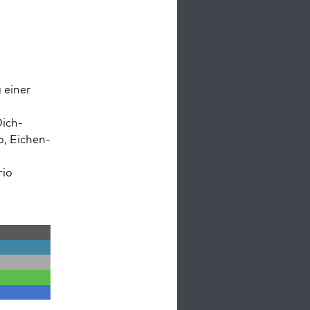
ein­er
Dich­
no, Eichen­
rio