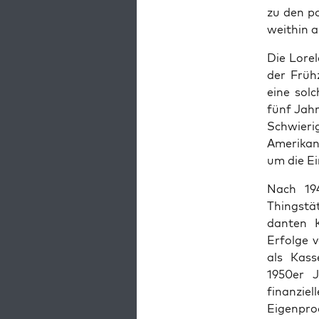
zu den po
wei­thin 
Die Lore­l
der Frühz
eine sol
fünf Jahr
Schwierigk
Amerikan­
um die Ei
Nach 1945
Thingstät
dan­ten 
Erfolge v
als Kasse
1950er Ja
finanzie
Eigen­pro