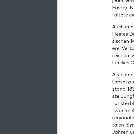
jed­er ve
Favre). N
fal­tete e
Auch in a
Heines Di
sis­chen 
ere Ver­t
reichen v
Linck­es 
Als blond
Umset­zun
stand 183
ste Jungf
»unsterb
zwar me
regional
tal­en Sy
Jahren un