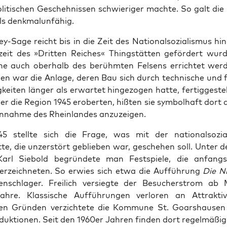
li­tis­chen Geschehnis­sen schwieriger machte. So galt die
als denkmalun­fähig.
ey-Sage reicht bis in die Zeit des Nation­al­sozial­is­mus hin
eit des »Drit­ten Reich­es« Thingstät­ten gefördert wur­d
che auch ober­halb des berühmten Felsens errichtet wer­
en war die Anlage, deren Bau sich durch tech­nis­che und f
eit­en länger als erwartet hinge­zo­gen hat­te, fer­tiggestel
er die Region 1945 eroberten, hißten sie sym­bol­haft dort 
n­nahme des Rhein­lan­des anzuzeigen.
 stellte sich die Frage, was mit der nation­al­sozial­i
te, die unz­er­stört geblieben war, geschehen soll. Unter 
Karl Siebold begrün­dete man Fest­spiele, die anfang
erze­ich­neten. So erwies sich etwa die Auf­führung
Die N
n­schlager. Freilich ver­siegte der Besuch­er­strom ab 
hre. Klas­sis­che Auf­führun­gen ver­loren an Attrak­tiv
llen Grün­den verzichtete die Kom­mune St. Goar­shausen
­duk­tio­nen. Seit den 1960er Jahren find­en dort regelmäßig