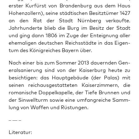
erster Kur­fürst von Bran­den­burg aus dem Haus
Hohen­zollern), seine städtis­chen Besitztümer 1427
an den Rat der Stadt Nürn­berg verkaufte.
Jahrhun­derte blieb die Burg im Besitz der Stadt
und ging dann 1806 im Zuge der Enteig­nung aller
ehe­ma­li­gen deutschen Reichsstädte in das Eigen­
tum des Kön­i­gre­ich­es Bay­ern über.
Nach ein­er bis zum Som­mer 2013 dauern­den Gen­
er­al­sanierung sind von der Kaiser­burg heute zu
besichti­gen: das Haupt­ge­bäude (der Palas) mit
seinen reichaus­ges­tat­teten Kaiserz­im­mern, die
roman­is­che Dop­pelka­pelle, der Tiefe Brun­nen und
der Sin­well­turm sowie eine umfan­gre­iche Samm­
lung von Waf­fen und Rüs­tun­gen.
– — –
Lit­er­atur: