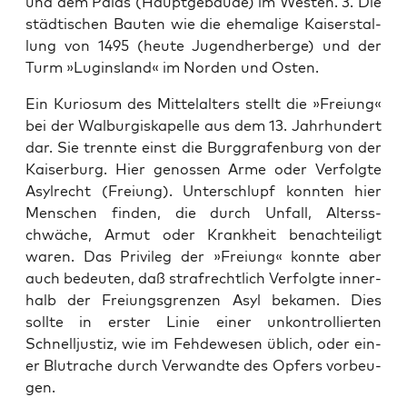
und dem Palas (Haupt­ge­bäude) im West­en. 3. Die
städtis­chen Baut­en wie die ehe­ma­lige Kaiser­stal­
lung von 1495 (heute Jugend­her­berge) und der
Turm »Lug­ins­land« im Nor­den und Osten.
Ein Kurio­sum des Mit­te­lal­ters stellt die »Freiung«
bei der Wal­bur­giskapelle aus dem 13. Jahrhun­dert
dar. Sie tren­nte einst die Burggrafen­burg von der
Kaiser­burg. Hier genossen Arme oder Ver­fol­gte
Asyl­recht (Freiung). Unter­schlupf kon­nten hier
Men­schen find­en, die durch Unfall, Alterss­
chwäche, Armut oder Krankheit benachteiligt
waren. Das Priv­i­leg der »Freiung« kon­nte aber
auch bedeuten, daß strafrechtlich Ver­fol­gte inner­
halb der Freiungs­gren­zen Asyl beka­men. Dies
sollte in erster Lin­ie ein­er unkon­trol­lierten
Schnelljus­tiz, wie im Fehdewe­sen üblich, oder ein­
er Blu­tra­che durch Ver­wandte des Opfers vor­beu­
gen.