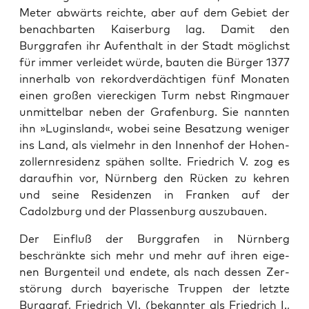
Meter abwärts reichte, aber auf dem Gebi­et der
benach­barten Kaiser­burg lag. Damit den
Burggrafen ihr Aufen­thalt in der Stadt möglichst
für immer ver­lei­det würde, baut­en die Bürg­er 1377
inner­halb von reko­rd­verdächti­gen fünf Monat­en
einen großen viereck­i­gen Turm neb­st Ring­mauer
unmit­tel­bar neben der Grafen­burg. Sie nan­nten
ihn »Lug­ins­land«, wobei seine Besatzung weniger
ins Land, als vielmehr in den Innen­hof der Hohen­
zollern­res­i­denz spähen sollte. Friedrich V. zog es
daraufhin vor, Nürn­berg den Rück­en zu kehren
und seine Res­i­den­zen in Franken auf der
Cadolzburg und der Plassen­burg auszubauen.
Der Ein­fluß der Burggrafen in Nürn­berg
beschränk­te sich mehr und mehr auf ihren eige­
nen Bur­gen­teil und endete, als nach dessen Zer­
störung durch bay­erische Trup­pen der let­zte
Burggraf, Friedrich VI. (bekan­nter als Friedrich I.,