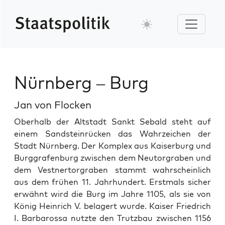
Nürnberg – Burg
Jan von Flocken
Ober­halb der Alt­stadt Sankt Sebald ste­ht auf
einem Sand­stein­rück­en das Wahrze­ichen der
Stadt Nürn­berg. Der Kom­plex aus Kaiser­burg und
Burggrafen­burg zwis­chen dem Neu­tor­graben und
dem Vest­ner­tor­graben stammt wahrschein­lich
aus dem frühen 11. Jahrhun­dert. Erst­mals sich­er
erwäh­nt wird die Burg im Jahre 1105, als sie von
König Hein­rich V. belagert wurde. Kaiser Friedrich
I. Bar­barossa nutzte den Trutzbau zwis­chen 1156