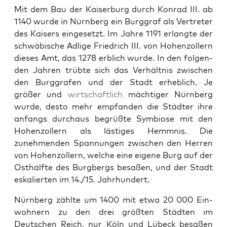
Mit dem Bau der Kaiser­burg durch Kon­rad III. ab
1140 wurde in Nürn­berg ein Burggraf als Vertreter
des Kaisers einge­set­zt. Im Jahre 1191 erlangte der
schwäbis­che Adlige Friedrich III. von Hohen­zollern
dieses Amt, das 1278 erblich wurde. In den fol­gen­
den Jahren trübte sich das Ver­hält­nis zwis­chen
den Burggrafen und der Stadt erhe­blich. Je
größer und
wirtschaftlich
mächtiger Nürn­berg
wurde, desto mehr emp­fan­den die Städter ihre
anfangs dur­chaus begrüßte Sym­biose mit den
Hohen­zollern als lästiges Hemm­nis. Die
zunehmenden Span­nun­gen zwis­chen den Her­ren
von Hohen­zollern, welche eine eigene Burg auf der
Osthälfte des Burg­bergs besaßen, und der Stadt
eskalierten im 14./15. Jahrhun­dert.
Nürn­berg zählte um 1400 mit etwa 20 000 Ein­
wohn­ern zu den drei größten Städten im
Deutschen Reich, nur Köln und Lübeck besaßen