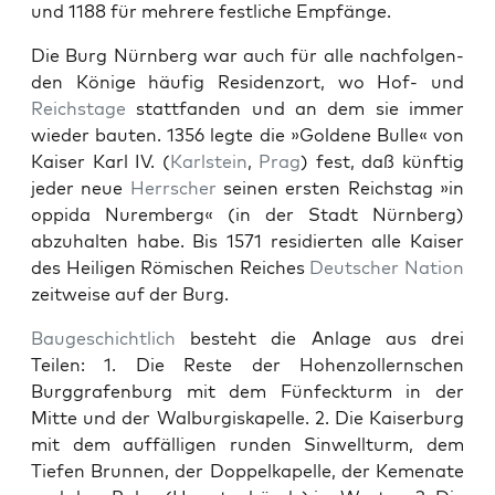
und 1188 für mehrere fes­tliche Empfänge.
Die Burg Nürn­berg war auch für alle nach­fol­gen­
den Könige häu­fig Res­i­den­zort, wo Hof- und
Reich­stage
stat­tfan­den und an dem sie immer
wieder baut­en. 1356 legte die »Gold­ene Bulle« von
Kaiser Karl IV. (
Karl­stein
,
Prag
) fest, daß kün­ftig
jed­er neue
Herrsch­er
seinen ersten Reich­stag »in
opp­i­da Nurem­berg« (in der Stadt Nürn­berg)
abzuhal­ten habe. Bis 1571 resi­dierten alle Kaiser
des Heili­gen Römis­chen Reich­es
Deutsch­er
Nation
zeitweise auf der Burg.
Baugeschichtlich
beste­ht die Anlage aus drei
Teilen: 1. Die Reste der Hohen­zollern­schen
Burggrafen­burg mit dem Fün­feck­turm in der
Mitte und der Wal­bur­giskapelle. 2. Die Kaiser­burg
mit dem auf­fäl­li­gen run­den Sin­well­turm, dem
Tiefen Brun­nen, der Dop­pelka­pelle, der Keme­nate