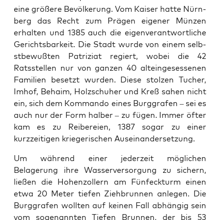
eine größere Bevölkerung. Vom Kaiser hat­te Nürn­
berg das Recht zum Prä­gen eigen­er Münzen
erhal­ten und 1385 auch die eigen­ver­ant­wortliche
Gerichts­barkeit. Die Stadt wurde von einem selb­
st­be­wußten Patriziat regiert, wobei die 42
Ratsstellen nur von ganzen 40 alteinge­sesse­nen
Fam­i­lien beset­zt wur­den. Diese stolzen Tuch­er,
Imhof, Behaim, Holzschuher und Kreß sahen nicht
ein, sich dem Kom­man­do eines Burggrafen – sei es
auch nur der Form hal­ber – zu fügen. Immer öfter
kam es zu Reibereien, 1387 sog­ar zu ein­er
kurzzeit­i­gen kriegerischen Auseinan­der­set­zung.
Um während ein­er jed­erzeit möglichen
Belagerung ihre Wasserver­sorgung zu sich­ern,
ließen die Hohen­zollern am Fün­feck­turm einen
etwa 20 Meter tiefen Ziehbrun­nen anle­gen. Die
Burggrafen woll­ten auf keinen Fall abhängig sein
vom soge­nan­nten Tiefen Brun­nen, der bis 53