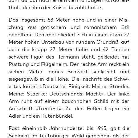
Jahr darauf nach einem vier­monati­gen Kuraufen­
thalt, den ihm der Kaiser bezahlt hat­te.
Das ins­ge­samt 53 Meter hohe und in ein­er Mis­
chung aus gotis­chem und roman­is­chem
Stil
gehal­tene Denkmal gliedert sich in einen etwa 27
Meter hohen Unter­bau von run­dem Grun­driß, auf
dem die knapp 27 Meter hohe und 42 Ton­nen
schwere Fig­ur des Her­mann ste­ht, gek­lei­det mit
Rüs­tung und Flügel­helm. Der rechte Arm reckt ein
sieben Meter langes Schw­ert senkrecht und
sieges­gewiß in die Höhe. Die Inschrift des Schw­
ertes lautet: »Deutsche: Einigkeit: Meine: Staerke.
Meine: Staerke: Deutsch­lands: Macht«. Der linke
Arm ruht auf einem bauch­ho­hen Schild mit der
Auf­schrift »Treufest«. Zu den Füßen liegen ein
Adler und ein Ruten­bün­del.
Fast einein­halb Jahrhun­derte, bis 1945, galt die
Schlacht im Teu­to­burg­er Wald gemein­hin als der