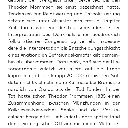
depunkt der Welt­geschichte« bew­ertet, als den
Theodor Momm­sen sie einst beze­ich­net hat­te.
Ten­den­zen zur Rel­a­tivierung und Ent­poli­tisierung
set­zten sich unter Alth­is­torik­ern erst in jüng­ster
Zeit durch, während die Touris­musin­dus­trie der
Inter­pre­ta­tion des Denkmals einen aus­drück­lich
folk­loris­tis­chen Zun­gen­schlag ver­lieh; ins­beson­
dere die Inter­pre­ta­tion als Entschei­dungss­chlacht
eines »nationalen Befreiungskampfs« gilt gemein­
hin als überkom­men. Dazu paßt, daß sich die His­
to­ri­ogra­phie zulet­zt vor allem auf die Frage
kaprizierte, ob die knapp 20 000 römis­chen Sol­
dat­en nicht vielmehr nahe Kalkriese bei Bram­sche
nördlich von Osnabrück den Tod fan­den. In der
Tat hat­te schon Theodor Momm­sen 1885 einen
Zusam­men­hang zwis­chen Münz­fun­den in der
Kalkrieser-Niewed­der Senke und der Varuss­
chlacht hergeleit­et. Ein­hun­dert Jahre später fand
dann ein englis­ch­er Offizier mit einem Met­allde­