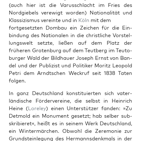
(auch hier ist die Varuss­chlacht im Fries des
Nordgiebels verewigt wor­den) Nation­al­ität und
Klas­sizis­mus vere­inte und in
Köln
mit dem
fort­ge­set­zten Dom­bau ein Zeichen für die Ein­
bindung des Nationalen in die christliche Vorstel­
lungswelt set­zte, ließen auf dem Platz der
früheren Groten­burg auf dem Teut­berg im Teu­to­
burg­er Wald der Bild­hauer Joseph Ernst von Ban­
del und der Pub­lizist und Poli­tik­er Moritz Leopold
Petri dem Arndtschen Weck­ruf seit 1838 Tat­en
fol­gen.
In ganz Deutsch­land kon­sti­tu­ierten sich vater­
ländis­che Fördervere­ine, die selb­st in Hein­rich
Heine (
Lore­ley
) einen Unter­stützer fan­den: »Zu
Det­mold ein Mon­u­ment geset­zt; hab sel­ber sub­
skri­bieret«, heißt es in seinem Werk Deutsch­land,
ein Win­ter­märchen. Obwohl die Zer­e­monie zur
Grund­stein­le­gung des Her­manns­denkmals in der