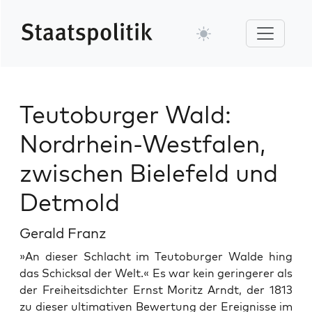
Teutoburger Wald:
Nordrhein-Westfalen,
zwischen Bielefeld und
Detmold
Gerald Franz
»An dieser Schlacht im Teu­to­burg­er Walde hing
das Schick­sal der Welt.« Es war kein gerin­ger­er als
der Frei­heits­dichter Ernst Moritz Arndt, der 1813
zu dieser ulti­ma­tiv­en Bew­er­tung der Ereignisse im