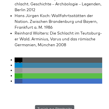
chlacht. Geschichte – Archäolo­gie – Leg­en­den,
Berlin 2012
Hans Jür­gen Koch: Wall­fahrtsstät­ten der
Nation. Zwis­chen Bran­den­burg und Bay­ern,
Frank­furt a. M. 1986
Rein­hard Wolters: Die Schlacht im Teu­to­burg­
er Wald. Arminius, Varus und das römis­che
Ger­manien, München 2008
Zurück zur Startseite