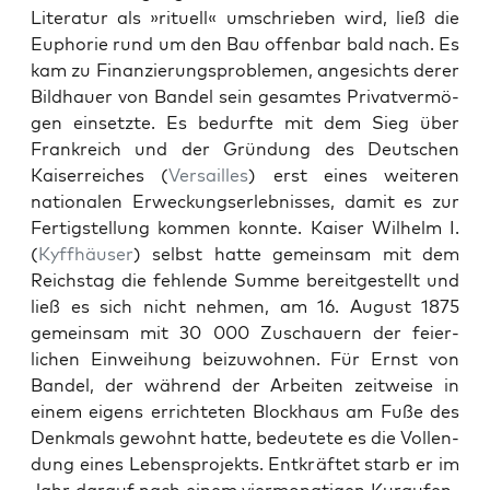
Lit­er­atur als »rit­uell« umschrieben wird, ließ die
Euphorie rund um den Bau offen­bar bald nach. Es
kam zu Finanzierung­sprob­le­men, angesichts der­er
Bild­hauer von Ban­del sein gesamtes Pri­vatver­mö­
gen ein­set­zte. Es bedurfte mit dem Sieg über
Frankre­ich und der Grün­dung des Deutschen
Kaiser­re­ich­es (
Ver­sailles
) erst eines weit­eren
nationalen Erweck­ungser­leb­niss­es, damit es zur
Fer­tig­stel­lung kom­men kon­nte. Kaiser Wil­helm I.
(
Kyffhäuser
) selb­st hat­te gemein­sam mit dem
Reich­stag die fehlende Summe bere­it­gestellt und
ließ es sich nicht nehmen, am 16. August 1875
gemein­sam mit 30 000 Zuschauern der feier­
lichen Ein­wei­hung beizu­wohnen. Für Ernst von
Ban­del, der während der Arbeit­en zeitweise in
einem eigens errichteten Block­haus am Fuße des
Denkmals gewohnt hat­te, bedeutete es die Vol­len­
dung eines Leben­spro­jek­ts. Entkräftet starb er im