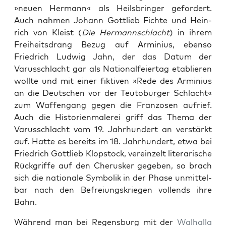
»neuen Her­mann« als Heils­bringer gefordert.
Auch nah­men Johann Got­tlieb Fichte und Hein­
rich von Kleist (
Die Her­mannschlacht
) in ihrem
Frei­heits­drang Bezug auf Arminius, eben­so
Friedrich Lud­wig Jahn, der das Datum der
Varuss­chlacht gar als Nation­alfeiertag etablieren
wollte und mit ein­er fik­tiv­en »Rede des Arminius
an die Deutschen vor der Teu­to­burg­er Schlacht«
zum Waf­fen­gang gegen die Fran­zosen aufrief.
Auch die His­to­rien­malerei griff das The­ma der
Varuss­chlacht vom 19. Jahrhun­dert an ver­stärkt
auf. Hat­te es bere­its im 18. Jahrhun­dert, etwa bei
Friedrich Got­tlieb Klop­stock, vere­inzelt lit­er­arische
Rück­griffe auf den Cherusker gegeben, so brach
sich die nationale Sym­bo­l­ik in der Phase unmit­tel­
bar nach den Befreiungskriegen vol­lends ihre
Bahn.
Während man bei Regens­burg mit der
Wal­hal­la