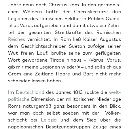
Jahre neun nach Chris­tus kam. In den ger­man­is­
chen Wäldern hat­te der Cherusker­fürst drei
Legio­nen des römis­chen Feld­her­rn Pub­lius Quinc­
til­ius Varus aufgerieben und damit etwa ein Zehn­
tel der gesamten Stre­itkräfte des Römis­chen
Reich­es
ver­nichtet. In Rom ließ Kaiser Augus­tus
dem Geschichtss­chreiber Sue­ton zufolge sein­er
Wut freien Lauf, brüllte seine zum geflügel­ten
Wort gewor­dene Tirade hin­aus – »Varus, Varus,
gib mir meine Legio­nen wieder!« – und soll sich aus
Gram eine Zeit­lang Haare und Bart nicht mehr
schnei­den lassen haben.
Im
Deutsch­land
des Jahres 1813 rück­te die
welt­
poli­tis­che
Dimen­sion der mil­itärischen Nieder­lage
Roms naturgemäß ganz beson­ders in den Blick,
war man doch selb­st soeben mit der Völk­er­
schlacht bei
Leipzig
und dem Sieg über die
napoleonis­chen Besatzungstrup­pen Zeuge eines