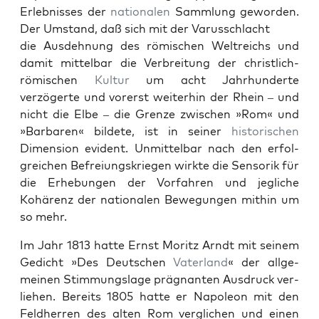
Erleb­niss­es der
nationalen
Samm­lung gewor­den.
Der Umstand, daß sich mit der Varuss­chlacht
die Aus­dehnung des römis­chen Wel­tre­ichs und
damit mit­tel­bar die Ver­bre­itung der christlich-
römis­chen
Kul­tur
um acht Jahrhun­derte
verzögerte und vor­erst weit­er­hin der Rhein – und
nicht die Elbe – die Gren­ze zwis­chen »Rom« und
»Bar­baren« bildete, ist in sein­er
his­torischen
Dimen­sion evi­dent. Unmit­tel­bar nach den erfol­
gre­ichen Befreiungskriegen wirk­te die Sen­sorik für
die Erhe­bun­gen der Vor­fahren und jegliche
Kohärenz der nationalen Bewe­gun­gen mithin um
so mehr.
Im Jahr 1813 hat­te Ernst Moritz Arndt mit seinem
Gedicht »Des Deutschen
Vater­land
« der all­ge­
meinen Stim­mungslage präg­nan­ten Aus­druck ver­
liehen. Bere­its 1805 hat­te er Napoleon mit den
Feld­her­ren des alten Rom ver­glichen und einen