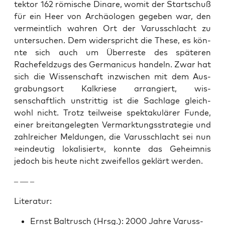
tek­tor 162 römis­che Dinare, wom­it der Startschuß
für ein Heer von Archäolo­gen gegeben war, den
ver­meintlich wahren Ort der Varuss­chlacht zu
unter­suchen. Dem wider­spricht die These, es kön­
nte sich auch um Über­reste des späteren
Rachefeldzugs des Ger­man­i­cus han­deln. Zwar hat
sich die Wis­senschaft inzwis­chen mit dem Aus­
grabung­sort Kalkriese arrang­iert, wis­
senschaftlich unstrit­tig ist die Sach­lage gle­ich­
wohl nicht. Trotz teil­weise spek­takulär­er Funde,
ein­er bre­i­tan­gelegten Ver­mark­tungsstrate­gie und
zahlre­ich­er Mel­dun­gen, die Varuss­chlacht sei nun
»ein­deutig lokalisiert«, kon­nte das Geheim­nis
jedoch bis heute nicht zweifel­los gek­lärt wer­den.
– — –
Lit­er­atur:
Ernst Bal­tr­usch (Hrsg.): 2000 Jahre Varuss­