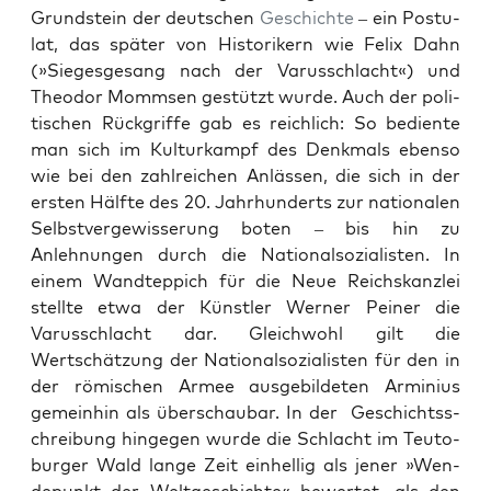
Grund­stein der deutschen
Geschichte
– ein Pos­tu­
lat, das später von His­torik­ern wie Felix Dahn
(»Sieges­ge­sang nach der Varuss­chlacht«) und
Theodor Momm­sen gestützt wurde. Auch der poli­
tis­chen Rück­griffe gab es reich­lich: So bedi­ente
man sich im Kul­turkampf des Denkmals eben­so
wie bei den zahlre­ichen Anlässen, die sich in der
ersten Hälfte des 20. Jahrhun­derts zur nationalen
Selb­stvergewis­serung boten – bis hin zu
Anlehnun­gen durch die Nation­al­sozial­is­ten. In
einem Wandtep­pich für die Neue Reich­skan­zlei
stellte etwa der Kün­stler Wern­er Pein­er die
Varuss­chlacht dar. Gle­ich­wohl gilt die
Wertschätzung der Nation­al­sozial­is­ten für den in
der römis­chen Armee aus­ge­bilde­ten Arminius
gemein­hin als über­schaubar. In der Geschichtss­
chrei­bung hinge­gen wurde die Schlacht im Teu­to­
burg­er Wald lange Zeit ein­hel­lig als jen­er »Wen­