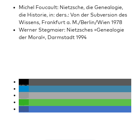
Michel Fou­cault: Niet­zsche, die Genealo­gie,
die His­to­rie, in: ders.: Von der Sub­ver­sion des
Wis­sens, Frank­furt a. M./Berlin/Wien 1978
Wern­er Stegmaier: Niet­zsches »Genealo­gie
der Moral«, Darm­stadt 1994