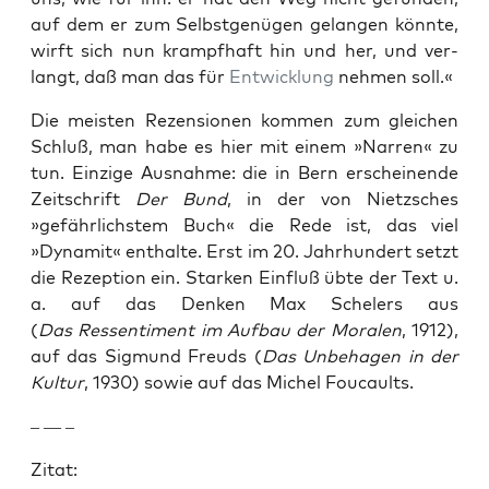
auf dem er zum Selb­st­genü­gen gelan­gen kön­nte,
wirft sich nun krampfhaft hin und her, und ver­
langt, daß man das für
Entwick­lung
nehmen soll.«
Die meis­ten Rezen­sio­nen kom­men zum gle­ichen
Schluß, man habe es hier mit einem »Nar­ren« zu
tun. Einzige Aus­nahme: die in Bern erscheinende
Zeitschrift
Der Bund
, in der von Niet­zsches
»gefährlich­stem Buch« die Rede ist, das viel
»Dyna­mit« enthalte. Erst im 20. Jahrhun­dert set­zt
die Rezep­tion ein. Starken Ein­fluß übte der Text u.
a. auf das Denken Max Schel­ers aus
(
Das Ressen­ti­ment im Auf­bau der Moralen
, 1912),
auf das Sig­mund Freuds (
Das Unbe­ha­gen in der
Kul­tur
, 1930) sowie auf das Michel Fou­caults.
– — –
Zitat: