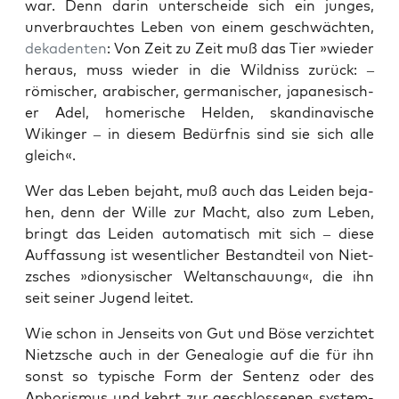
war. Denn darin unter­schei­de sich ein junges,
unver­braucht­es Leben von einem geschwächt­en,
dekaden­ten
: Von Zeit zu Zeit muß das Tier »wieder
her­aus, muss wieder in die Wild­niss zurück: –
römis­ch­er, ara­bis­ch­er, ger­man­is­ch­er, japan­esis­ch­
er Adel, home­rische Helden, skan­di­navis­che
Wikinger – in diesem Bedürf­nis sind sie sich alle
gle­ich«.
Wer das Leben bejaht, muß auch das Lei­den beja­
hen, denn der Wille zur Macht, also zum Leben,
bringt das Lei­den automa­tisch mit sich – diese
Auf­fas­sung ist wesentlich­er Bestandteil von Niet­
zsches »dion­y­sis­ch­er Weltan­schau­ung«, die ihn
seit sein­er Jugend leit­et.
Wie schon in Jen­seits von Gut und Böse verzichtet
Niet­zsche auch in der Genealo­gie auf die für ihn
son­st so typ­is­che Form der Sen­tenz oder des
Apho­ris­mus und kehrt zur geschlosse­nen sys­tem­