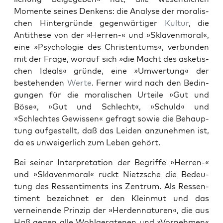
Momente seines Denkens: die Analyse der moralis­
chen Hin­ter­gründe gegen­wär­tiger
Kul­tur
, die
Antithese von der »Her­ren-« und »Sklaven­moral«,
eine »Psy­cholo­gie des Chris­ten­tums«, ver­bun­den
mit der Frage, worauf sich »die Macht des asketis­
chen Ideals« gründe, eine »Umw­er­tung« der
beste­hen­den
Werte
. Fern­er wird nach den Bedin­
gun­gen für die moralis­chen Urteile »Gut und
Böse«, »Gut und Schlecht«, »Schuld« und
»Schlecht­es Gewis­sen« gefragt sowie die Behaup­
tung aufgestellt, daß das Lei­den anzunehmen ist,
da es unweiger­lich zum Leben gehört.
Bei sein­er Inter­pre­ta­tion der Begriffe »Her­ren-«
und »Sklaven­moral« rückt Niet­zsche die Bedeu­
tung des Ressen­ti­ments ins Zen­trum. Als Ressen­
ti­ment beze­ich­net er den Klein­mut und das
verneinende Prinzip der »Her­den­na­turen«, die aus
Haß gegen alle Wohlger­ate­nen und »Vornehmen«