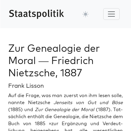
Zur Genealogie der
Moral — Friedrich
Nietzsche, 1887
Frank Lisson
Auf die Frage, was man zuerst von ihm lesen solle,
nan­nte Niet­zsche
Jen­seits von Gut und Böse
(1885) und
Zur Genealo­gie der Moral
(1887). Tat­
säch­lich enthält die Genealo­gie, die Niet­zsche dem
Buch von 1885 »zur Ergänzung und Verdeut­
lichung beigegeben« hat, alle wesentlichen