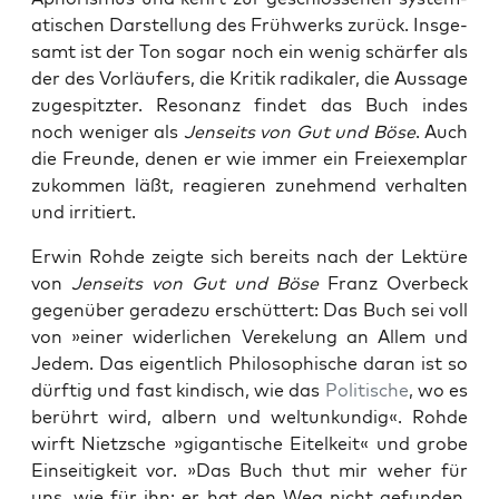
a­tis­chen Darstel­lung des Früh­w­erks zurück. Ins­ge­
samt ist der Ton sog­ar noch ein wenig schär­fer als
der des Vor­läufers, die Kri­tik radikaler, die Aus­sage
zuge­spitzter. Res­o­nanz find­et das Buch indes
noch weniger als
Jen­seits von Gut und Böse
. Auch
die Fre­unde, denen er wie immer ein Freiex­em­plar
zukom­men läßt, reagieren zunehmend ver­hal­ten
und irri­tiert.
Erwin Rohde zeigte sich bere­its nach der Lek­türe
von
Jen­seits von Gut und Böse
Franz Over­beck
gegenüber ger­adezu erschüt­tert: Das Buch sei voll
von »ein­er wider­lichen Verekelung an Allem und
Jedem. Das eigentlich Philosophis­che daran ist so
dürftig und fast kindisch, wie das
Poli­tis­che
, wo es
berührt wird, albern und wel­tunkundig«. Rohde
wirft Niet­zsche »gigan­tis­che Eit­elkeit« und grobe
Ein­seit­igkeit vor. »Das Buch thut mir weher für
uns, wie für ihn: er hat den Weg nicht gefun­den,