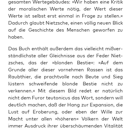
gesamten Wertege­bäudes: »Wir haben eine Kri­tik
der moralis­chen Werte nötig, der Wert dieser
Werte ist selb­st erst ein­mal in Frage zu stellen.«
Dadurch glaubt Niet­zsche, einen völ­lig neuen Blick
auf die Geschichte des Men­schen gewor­fen zu
haben.
Das Buch enthält außer­dem das vielle­icht mißver­
ständlich­ste aller Gle­ich­nisse aus der Fed­er Niet­
zsches, das der »blonden Bestie«: »Auf dem
Grunde aller dieser vornehmen Rassen ist das
Raubthi­er, die prachtvolle nach Beute und Sieg
lüstern schweifende blonde Bestie nicht zu
verken­nen.« Mit diesem Bild redet er natür­lich
nicht dem Furor teu­ton­i­cus das Wort, son­dern will
deut­lich machen, daß der Hang zur Expan­sion, die
Lust auf Eroberung, oder eben der Wille zur
Macht unter allen »höheren« Völk­ern der Welt
immer Aus­druck ihrer über­schäu­menden Vital­ität