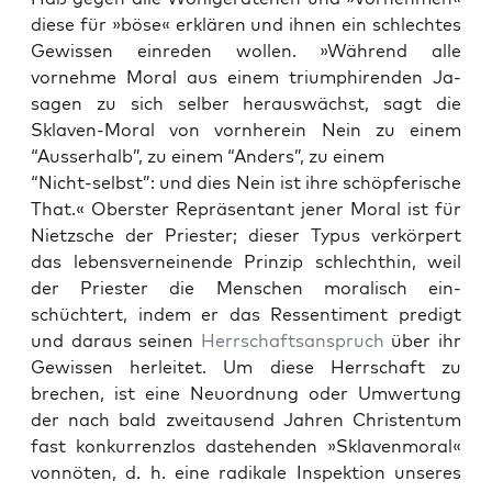
diese für »böse« erk­lären und ihnen ein schlecht­es
Gewis­sen einre­den wollen. »Während alle
vornehme Moral aus einem tri­umphiren­den Ja-
sagen zu sich sel­ber her­auswächst, sagt die
Sklaven-Moral von vorn­here­in Nein zu einem
“Ausser­halb”, zu einem “Anders”, zu einem
“Nicht-selb­st”: und dies Nein ist ihre schöpferische
That.« Ober­ster Repräsen­tant jen­er Moral ist für
Niet­zsche der Priester; dieser Typus verkör­pert
das lebensverneinende Prinzip schlechthin, weil
der Priester die Men­schen moralisch ein­
schüchtert, indem er das Ressen­ti­ment predigt
und daraus seinen
Herrschaft­sanspruch
über ihr
Gewis­sen her­leit­et. Um diese Herrschaft zu
brechen, ist eine Neuord­nung oder Umw­er­tung
der nach bald zweitausend Jahren Chris­ten­tum
fast konkur­ren­z­los daste­hen­den »Sklaven­moral«
von­nöten, d. h. eine radikale Inspek­tion unseres