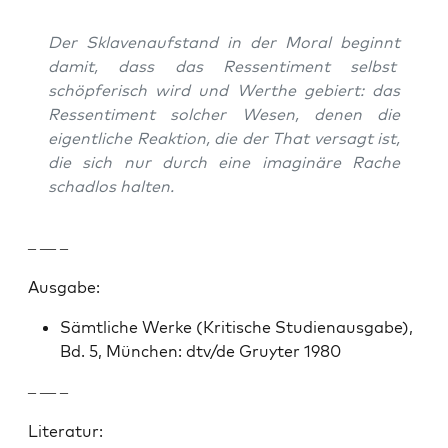
Der Sklave­nauf­s­tand in der Moral begin­nt
damit, dass das Ressen­ti­ment selb­st
schöpferisch wird und Werthe gebiert: das
Ressen­ti­ment solch­er Wesen, denen die
eigentliche Reak­tion, die der That ver­sagt ist,
die sich nur durch eine imag­inäre Rache
schad­los hal­ten.
– — –
Aus­gabe:
Sämtliche Werke (Kri­tis­che Stu­di­en­aus­gabe),
Bd. 5, München: dtv/de Gruyter 1980
– — –
Lit­er­atur: