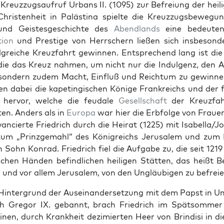
Kreuz­zugsaufruf Urbans II. (1095) zur Befreiung der heili
hris­ten­heit in Palästi­na spielte die Kreuz­zugs­be­we­gu
nd Geis­tes­geschichte des
Abend­lands
eine bedeu­ten
tion
und Pres­tige von Herrsch­ern ließen sich ins­beson­
l­gre­iche Kreuz­fahrt gewin­nen. Entsprechend lang ist die
ie das Kreuz nah­men, um nicht nur die Indul­genz, den A
son­dern zudem Macht, Ein­fluß und Reich­tum zu gewin­n
­en dabei die kapetingis­chen Könige Frankre­ichs und der f
 her­vor, welche die feu­dale
Gesellschaft
der Kreuz­fahr
en. Anders als in
Europa
war hier die Erb­folge von Fraue
ancierte Friedrich durch die Heirat (1225) mit Isabella/J
zum „Prinzgemahl“ des Kön­i­gre­ichs Jerusalem und zum 
n Sohn Kon­rad. Friedrich fiel die Auf­gabe zu, die seit 1219
­chen Hän­den befind­lichen heili­gen Stät­ten, das heißt Be
und vor allem Jerusalem, von den Ungläu­bi­gen zu befreie
in­ter­grund der Auseinan­der­set­zung mit dem Papst in Unter
h Gre­gor IX. geban­nt, brach Friedrich im Spät­som­mer
inen, durch Krankheit dez­imierten Heer von Brin­disi in di