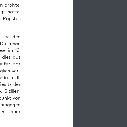
 dro­hte,
gt hat­te.
s Pap­stes
Erbe
, den
 Doch wie
se im 13.
t dies aus
taufer das
­glich ver­
drichs II.
esitz der
 Sizilien,
lpunkt von
 hinge­gen
r sein­er