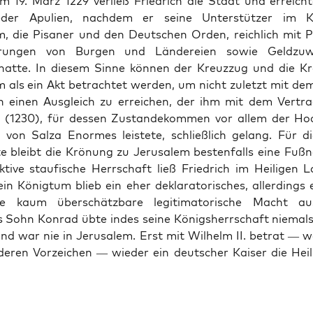
am 19. März 1229 ver­ließ Friedrich die Stadt und erre­ic
der Apulien, nach­dem er seine Unter­stützer im Kön­
, die Pisan­er und den Deutschen Orden, reich­lich mit Priv
­ierun­gen von Bur­gen und Län­dereien sowie Geldzuw
at­te. In diesem Sinne kön­nen der Kreuz­zug und die Kr
 als ein Akt betra­chtet wer­den, um nicht zulet­zt mit de
ien einen Aus­gle­ich zu erre­ichen, der ihm mit dem Ver­tr
 (1230), für dessen Zus­tandekom­men vor allem der Hoc
von Salza Enormes leis­tete, schließlich gelang. Für di
e bleibt die Krö­nung zu Jerusalem besten­falls eine Fuß
k­tive stau­fis­che Herrschaft ließ Friedrich im Heili­gen 
ein König­tum blieb ein eher deklara­torisches, allerd­ings 
 kaum über­schätzbare legit­i­ma­torische Macht aus
s Sohn Kon­rad übte indes seine Königsh­errschaft niemals
und war nie in Jerusalem. Erst mit Wil­helm II. betrat — we
eren Vorze­ichen — wieder ein deutsch­er Kaiser die Hei