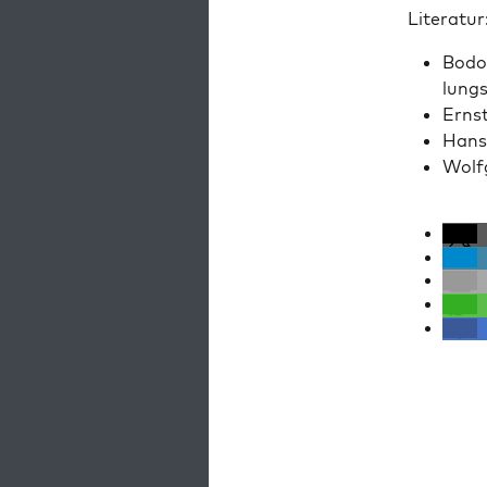
Lit­er­atur
Bodo 
lungs
Ernst
Hans 
Wolf­