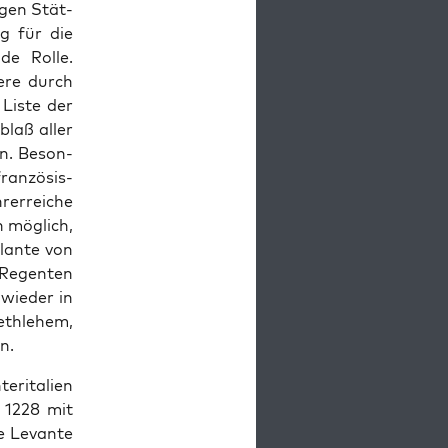
­gen Stät­
ng für die
de Rolle.
dere durch
 Liste der
blaß aller
en. Beson­
ranzö­sis­
erre­iche
n möglich,
olante von
Regen­ten
 wieder in
th­le­hem,
n.
­i­tal­ien
 1228 mit
e Lev­ante