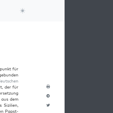
spunkt für
ge­bun­den
deutschen
it, der für
­set­zung
ze aus dem
 Sizilien,
en Pap­st­