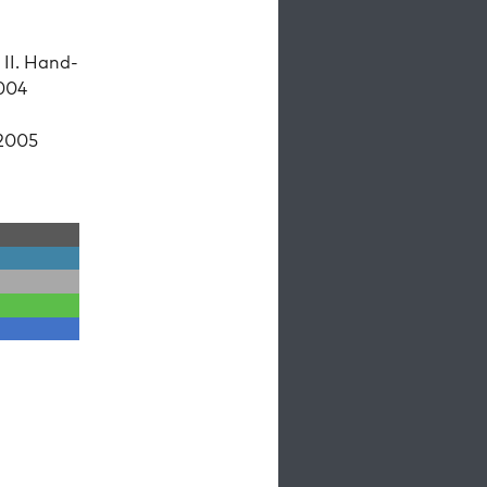
 II. Hand­
2004
2005