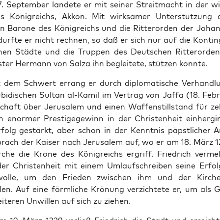
. Sep­tem­ber lan­dete er mit sein­er Stre­it­macht in der wi
s Kön­i­gre­ichs, Akkon. Mit wirk­samer Unter­stützung 
n Barone des Kön­i­gre­ichs und die Rit­teror­den der Johan
durfte er nicht rech­nen, so daß er sich nur auf die Kontin
s­chen Städte und die Trup­pen des Deutschen Rit­teror­de
ter Her­mann von Salza ihn begleit­ete, stützen kon­nte.
 dem Schw­ert errang er durch diplo­ma­tis­che Ver­hand­l
bidis­chen Sul­tan al-Kamil im Ver­trag von Jaf­fa (18. Feb­r
chaft über Jerusalem und einen Waf­fen­still­stand für z
n enormer Pres­tigegewinn in der Chris­ten­heit ein­herg­
folg gestärkt, aber schon in der Ken­nt­nis päp­stlich­er A
brach der Kaiser nach Jerusalem auf, wo er am 18. März 1
che die Kro­ne des Kön­i­gre­ichs ergriff. Friedrich ver­m
r Chris­ten­heit mit einem Umlauf­schreiben seine Erfol
olle, um den Frieden zwis­chen ihm und der Kirch
len. Auf eine förm­liche Krö­nung verzichtete er, um als 
it­eren Unwillen auf sich zu ziehen.