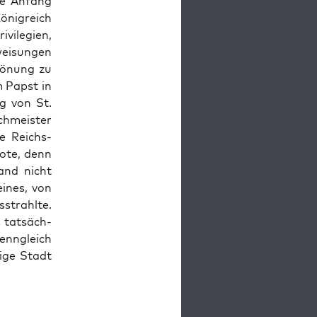
hte Anfang
i­gre­ich
­i­legien,
eisun­gen
ö­nung zu
m Papst in
ag von St.
hmeis­ter
e Reichs­
note, denn
Land nicht
eines, von
strahlte.
 tat­säch­
n­ngle­ich
lige Stadt