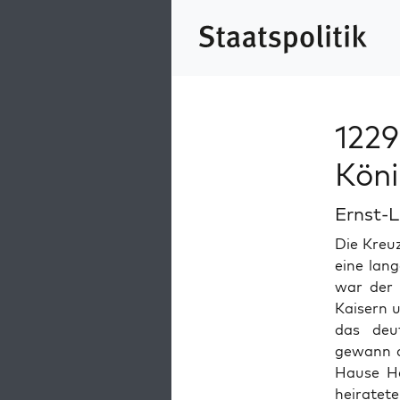
1229
Köni
Ernst-L
Die Kreuz
eine lang
war der 
Kaisern 
das deut
gewann an
Hause Hau
heiratete