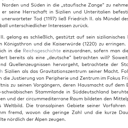
Nor­den und Süden in die „stau­fis­che Zange“ zu nehmen
er seine Herrschaft in Sizilien und Unter­i­tal­ien befes­ti
s uner­warteter Tod (1197) ließ Friedrich II. als Mün­del de
ball unter­schiedlich­er Inter­essen zurück.
II. gelang es schließlich, gestützt auf sein sizil­ian­is­ches
n Königsthron und die Kaiser­würde (1220) zu errin­gen.
rich in die
Reichs­geschichte
einzuord­nen, sofern man die
ert bere­its als eine „deutsche“ betra­cht­en will? Sowei
und Quel­len­zeug­nis­sen her­vorge­ht, betra­chtete der S
ch
Sizilien als das Grav­i­ta­tion­szen­trum sein­er Macht. Fol
h die Justierung von Periph­erie und Zen­trum im Fokus Frie
lt­nis zu seinen Vorgängern, deren Haus­macht auf dem B
h-schwäbis­chen Stamm­lande in Süd­deutsch­land beruhte.
al­ien und der cir­cum­mediter­rane Raum bilde­ten den Mit­te
s Welt­bild. Die transalpinen Gebi­ete sein­er Vor­fahren
ihm fremd, wovon die geringe Zahl und die kurze Daue
lte nördlich der Alpen zeu­gen.