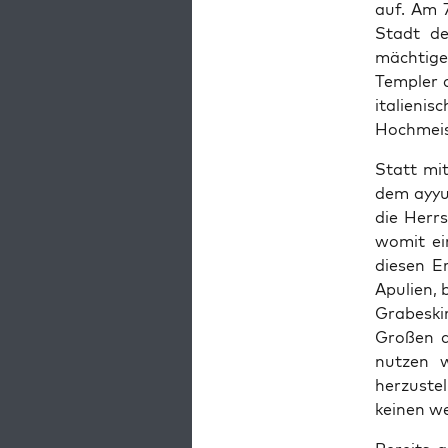
auf. Am 7
Stadt de
mächti­ge
Tem­pler 
ital­ieni
Hochmeis­
Statt mit
dem ayyu­
die Herrs
wom­it ei
diesen Er
Apulien, 
Grabeskir
Großen de
nutzen w
herzustel
keinen we