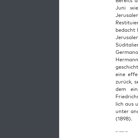
Bere­its 
Juni wie
Jerusalem
Resti­tu
bedacht h
Jerusalem
Südi­tal­
Ger­mano
Her­mann 
geschicht
eine effe
zurück, s
dem eine
Friedrich
lich aus 
unter and
(1898).
– — –