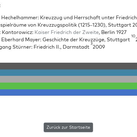
:
Hechel­ham­mer: Kreuz­zug und Herrschaft unter Friedrich
spiel­räume von Kreuz­zugspoli­tik (1215–1230), Stuttgart 
 Kan­torow­icz:
Kaiser Friedrich der Zweite
, Berlin 1927
10
Eber­hard May­er: Geschichte der Kreuz­züge, Stuttgart
3
gang Stürn­er: Friedrich II., Darm­stadt
2009
Zurück zur Startseite