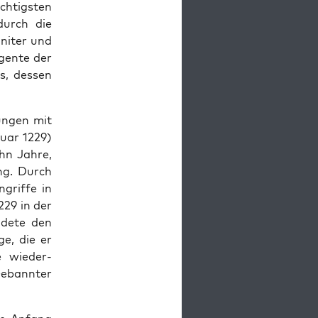
chtig­sten
durch die
­niter und
­gente der
ns, dessen
un­gen mit
u­ar 1229)
ehn Jahre,
ing. Durch
ngriffe in
229 in der
eldete den
ge, die er
e wieder­
Geban­nter