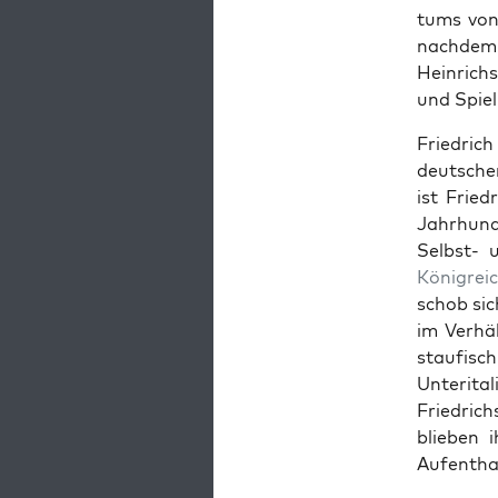
tums von 
nach­dem 
Hein­rich
und Spiel­
Friedrich 
deutsche
ist Fried
Jahrhun­d
Selb­st- 
Kön­i­gre­i
schob sic
im Ver­hä
stau­fisc
Unter­i­t
Friedrich
blieben 
Aufen­tha