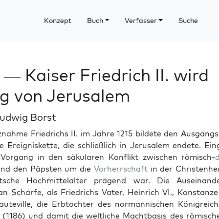
Konzept
Buch
Verfasser
Suche
 — Kaiser Friedrich II. wird
g von Jerusalem
udwig Borst
­nahme Friedrichs II. im Jahre 1215 bildete den Aus­gang
e Ereigniskette, die schließlich in Jerusalem endete. Ein
Vor­gang in den säku­laren Kon­flikt zwis­chen römisch-
und den Päp­sten um die
Vorherrschaft
in der Chris­ten­he
sche Hochmit­te­lal­ter prä­gend war. Die Auseinan­der
 Schärfe, als Friedrichs Vater, Hein­rich VI., Kon­stan
teville, die Erbtochter des nor­man­nis­chen Kön­i­gre­ichs
 (1186) und damit die weltliche Macht­ba­sis des römis­ch