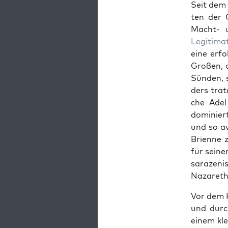
Seit dem 
ten der C
Macht- u
Legit­i­ma­
eine erfo
Großen, d
Sün­den, 
ders trat
che Adel
dominiert
und so av
Bri­enne 
für seine
sarazenis
Nazareth 
Vor dem H
und durc
einem kle