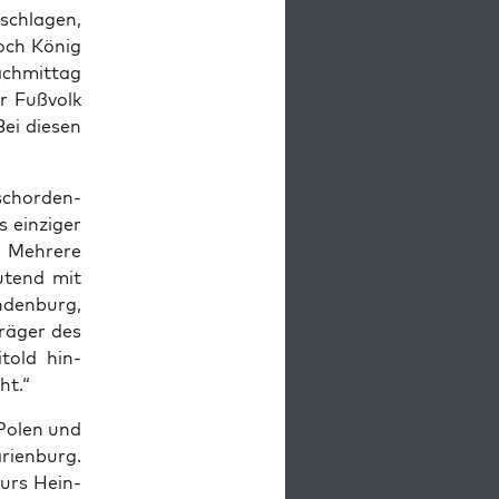
schla­gen,
och König
ch­mit­tag
hr Fußvolk
Bei diesen
chor­den­
s einziger
. Mehrere
u­tend mit
den­burg,
träger des
told hin­
ht.“
 Polen und
rien­burg.
urs Hein­