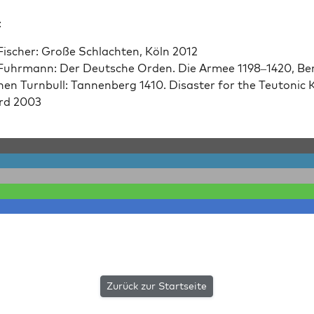
:
Fis­ch­er: Große Schlacht­en, Köln 2012
 Fuhrmann: Der Deutsche Orden. Die Armee 1198–1420, Ber
en Turn­bull: Tan­nen­berg 1410. Dis­as­ter for the Teu­ton­ic 
rd 2003
Zurück zur Startseite