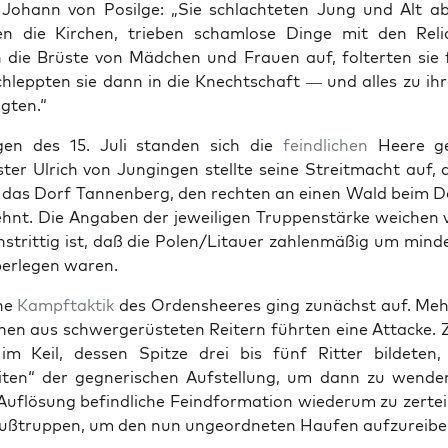
t Johann von Posilge: „Sie schlachteten Jung und Alt ab
ten die Kirchen, trieben scham­lose Dinge mit den Reli
n die Brüste von Mäd­chen und Frauen auf, folterten sie 
chleppten sie dann in die Knechtschaft — und alles zu i
agten.“
en des 15. Juli standen sich die
feindlichen
Heere ge
ter Ulrich von Jungin­gen stellte seine Stre­it­macht auf, 
 das Dorf Tan­nen­berg, den recht­en an einen Wald beim 
ehnt. Die Angaben der jew­eili­gen Trup­pen­stärke weichen
nstrit­tig ist, daß die Polen/Litauer zahlen­mäßig um min­d
über­legen waren.
che
Kampf­tak­tik
des Orden­sheeres ging zunächst auf. Meh
o­nen aus schw­erg­erüsteten Reit­ern führten eine Attacke. Z
 im Keil, dessen Spitze drei bis fünf Rit­ter bilde­ten
it­en“ der geg­ner­ischen Auf­stel­lung, um dann zu wen­d
Auflö­sung befind­liche Feind­for­ma­tion wiederum zu zerte
Fußtrup­pen, um den nun unge­ord­neten Haufen aufzureibe