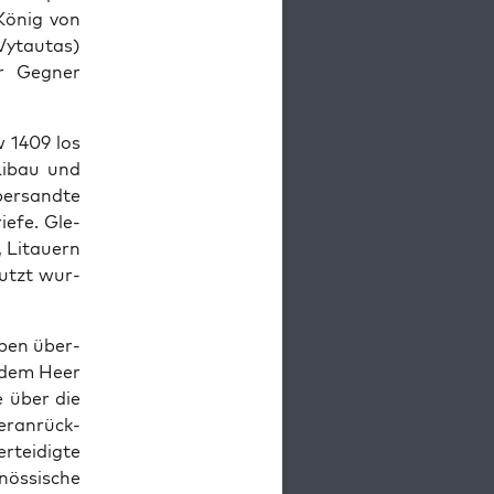
 König von
ytau­tas)
 Geg­n­er
w 1409 los
Libau und
er­sandte
iefe. Gle­
n, Litauern
utzt wur­
­pen über­
t dem Heer
e über die
r­an­rück­
tei­digte
ös­sis­che