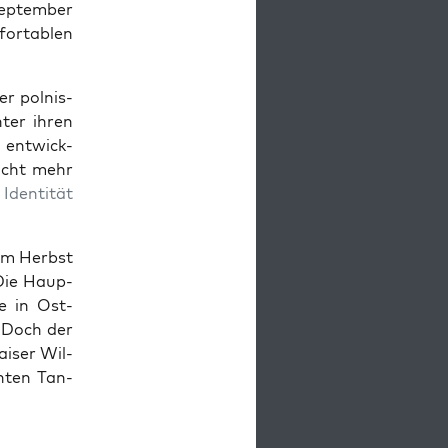
ep­tem­ber
fort­ablen
r pol­nis­
ter ihren
, entwick­
nicht mehr
Iden­tität
im Herb­st
Die Haup­
ee in Ost­
. Doch der
aiser Wil­
n­ten Tan­