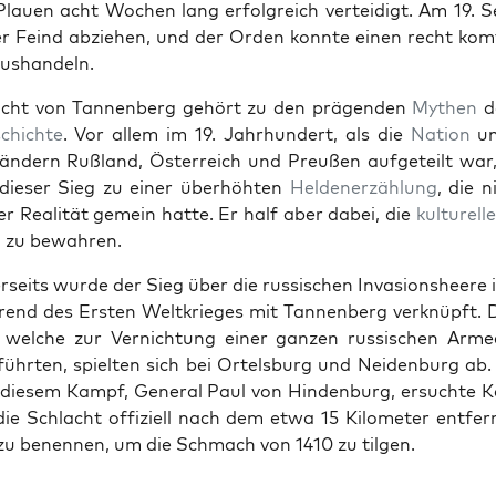
Plauen acht Wochen lang erfol­gre­ich vertei­digt. Am 19. S
 Feind abziehen, und der Orden kon­nte einen recht kom­
ushan­deln.
cht von Tan­nen­berg gehört zu den prä­gen­den
Mythen
de
chichte
. Vor allem im 19. Jahrhun­dert, als die
Nation
un
län­dern Ruß­land, Öster­re­ich und Preußen aufgeteilt war
 dieser Sieg zu ein­er über­höht­en
Helden­erzäh­lung
, die 
der Real­ität gemein hat­te. Er half aber dabei, die
kul­turelle
n zu bewahren.
r­seits wurde der Sieg über die rus­sis­chen Inva­sion­sheere 
end des Ersten Weltkrieges mit Tan­nen­berg verknüpft. 
welche zur Ver­nich­tung ein­er ganzen rus­sis­chen Arm
ührten, spiel­ten sich bei Ortels­burg und Nei­den­burg ab
 diesem Kampf, Gen­er­al Paul von Hin­den­burg, ersuchte K
 die Schlacht offiziell nach dem etwa 15 Kilo­me­ter ent­fer­
zu benen­nen, um die Schmach von 1410 zu tilgen.