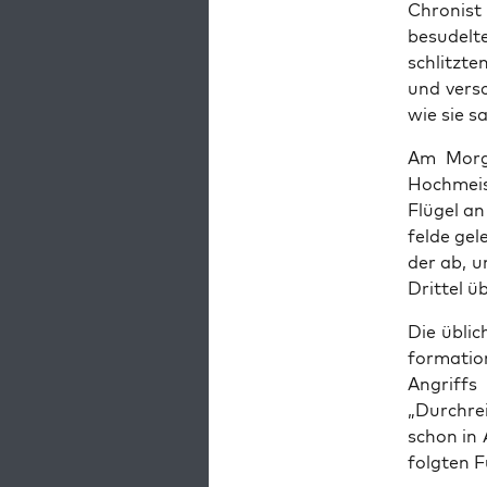
Chro­nis
besudel­
schlitzte
und ver­s
wie sie s
Am Mor­g
Hochmeis­
Flügel an
felde gel
der ab, u
Drit­tel 
Die übli
for­ma­ti
Angriffs
„Durchre­
schon in 
fol­gten 