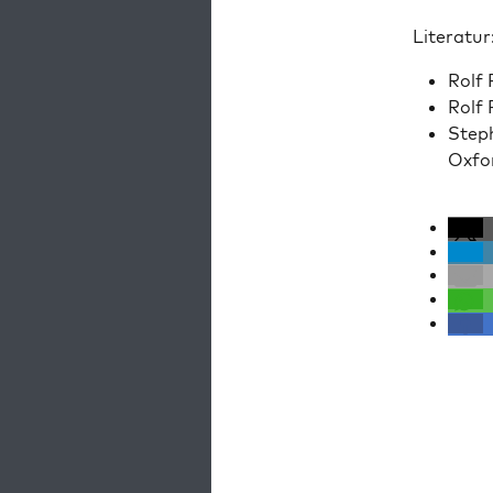
Lit­er­atur
Rolf 
Rolf
Steph
Oxfo