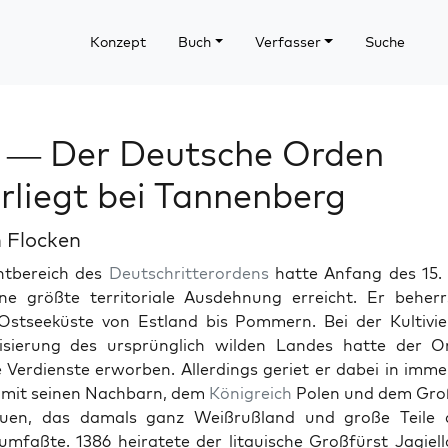
Konzept
Buch
Verfasser
Suche
 — Der Deutsche Orden
rliegt bei Tannenberg
 Flocken
t­bere­ich des
Deutschrit­teror­dens
hat­te Anfang des 15.
ne größte ter­ri­to­ri­ale Aus­dehnung erre­icht. Er beher
Ost­seeküste von Est­land bis Pom­mern. Bei der Kul­tiv
n­isierung des ursprünglich wilden Lan­des hat­te der O
 Ver­di­en­ste erwor­ben. Allerd­ings geri­et er dabei in imm
te mit seinen Nach­barn, dem
Kön­i­gre­ich
Polen und dem Gro
uen, das damals ganz Weißruß­land und große Teile
umfaßte. 1386 heiratete der litauis­che Großfürst Jagiel­l