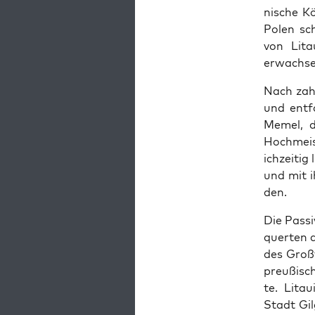
nis­che K
Polen sc
von Lita
erwach­se
Nach zahl
und ent­
Memel, 
Hochmeis­
ichzeit­ig
und mit i
den.
Die Pas­s
querten d
des Großf
preußis­c
te. Litau
Stadt Gil