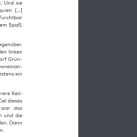
. Und sie
quien […]
furcht­bar
hrem Spaß,
genüber.
den linken
Dorf Grün­
 voneinan­
estens ein
rere Keil­
iel dieses
, war das
en und die
ilen. Dann
n.