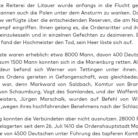
te Reit­erei der Litauer wurde anfangs in die Flucht ge
an­nen auch die Polen unter dem Ansturm zu wanken. D
aw ver­fügte über die entschei­den­den Reser­ven, die am Na
mpf ein­grif­f­en. Ihnen gelang es, die Orden­srit­ter und i
e einzukesseln und in einzel­nen Gefecht­en zu dez­imieren. 
and der Hochmeis­ter den Tod, sein Heer löste sich auf.
luste waren erhe­blich: etwa 8000 Mann, davon 400 Deuts
 Kaum 1500 Mann kon­nten sich in die Marien­burg ret­ten. Al
deur befand sich Wern­er von Tet­tin­gen unter ihnen
s Ordens geri­eten in Gefan­gen­schaft, was gle­ichbe­de
war, denn Mark­ward von Salzbach, Kom­tur von Bran­
 von Schaum­burg, Vogt des Sam­lan­des, und der Waf­fen­
eis­ters, Jür­gen Marschalk, wur­den auf Befehl von Wi
t „wegen ihres hochfahren­den Benehmens nach der Schlac
g kon­nten die Ver­bün­de­ten aber nicht aus­nutzen. 28000
elagerten seit dem 26. Juli 1410 die Orden­shaupt­stadt Ma
e von 4500 Deutschen unter Führung des tapfer­en Kom­t