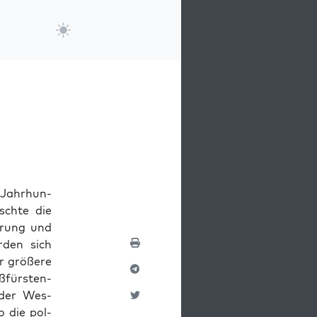
 Jahrhun­
rschte die
ierung und
rden sich
er größere
ßfürsten­
 der Wes­
o die pol­