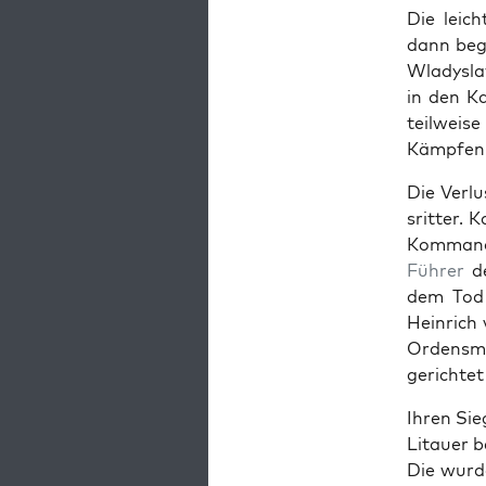
Die leich
dann beg
Wla­dys­l
in den Ka
teil­weis
Kämpfen f
Die Ver­
srit­ter.
Kom­man­
Führer
de
dem Tod 
Hein­rich
Ordens­m
gerichte
Ihren Sie
Litauer b
Die wurd