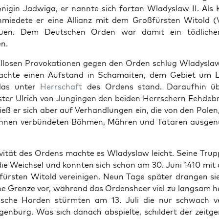
öni­gin Jad­wiga, er nan­nte sich for­t­an Wla­dys­law II. Als
hmiedete er eine Allianz mit dem Großfürsten Witold (V
uen. Dem Deutschen Orden war damit ein tödlich­er
n.
losen Pro­voka­tio­nen gegen den Orden schlug Wla­dys­la
fachte einen Auf­s­tand in Schamait­en, dem Gebi­et um 
das unter
Herrschaft
des Ordens stand. Daraufhin üb
ter Ulrich von Jungin­gen den bei­den Herrsch­ern Fehde­br
 ließ er sich aber auf Ver­hand­lun­gen ein, die von den Pole
hnen ver­bün­de­ten Böh­men, Mähren und Tataren aus­gen
iv­ität des Ordens machte es Wla­dys­law leicht. Seine Trup
ie Weich­sel und kon­nten sich schon am 30. Juni 1410 mi
ürsten Witold vere­ini­gen. Neun Tage später drangen si
he Gren­ze vor, während das Orden­sheer viel zu langsam he
is­che Hor­den stürmten am 13. Juli die nur schwach ver
gen­burg. Was sich danach abspielte, schildert der zeit­gen