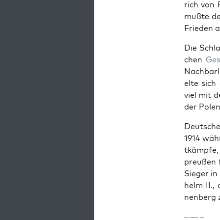
rich von 
mußte der
Frieden a
Die Schla
chen
Ges
Nach­bar­
elte sich
viel mit 
der Pole
Deutsch­e
1914 währ
tkämpfe, 
preußen f
Sieger in
helm II.,
nen­berg 
– — –