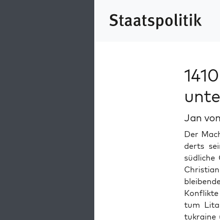
1410
unte
Jan von
Der Mach
derts sei
südliche 
Chris­tia
bleibende
Kon­flik­
tum Lita
tukraine 