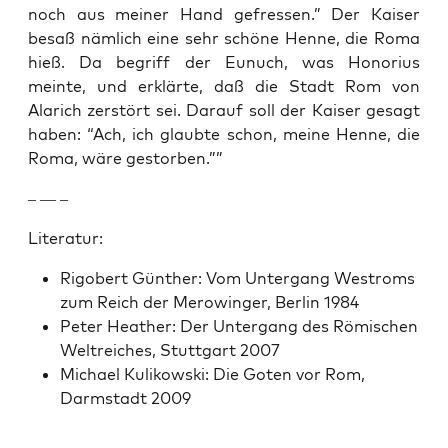
noch aus mein­er Hand gefressen.” Der Kaiser
besaß näm­lich eine sehr schöne Henne, die Roma
hieß. Da begriff der Eunuch, was Hon­o­rius
meinte, und erk­lärte, daß die Stadt Rom von
Alarich zer­stört sei. Darauf soll der Kaiser gesagt
haben: “Ach, ich glaubte schon, meine Henne, die
Roma, wäre gestor­ben.””
– — –
Lit­er­atur:
Rigob­ert Gün­ther: Vom Unter­gang Westroms
zum Reich der Merowinger, Berlin 1984
Peter Heather: Der Unter­gang des Römis­chen
Wel­tre­ich­es, Stuttgart 2007
Michael Kulikows­ki: Die Goten vor Rom,
Darm­stadt 2009