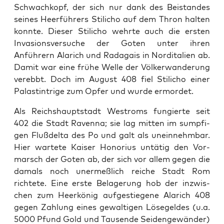
Schwachkopf, der sich nur dank des Bei­s­tandes
seines Heer­führers Stili­cho auf dem Thron hal­ten
kon­nte. Dieser Stili­cho wehrte auch die ersten
Inva­sionsver­suche der Goten unter ihren
Anführern Alarich und Rada­gais in Nordi­tal­ien ab.
Damit war eine frühe Welle der Völk­er­wan­derung
verebbt. Doch im August 408 fiel Stili­cho ein­er
Palastin­trige zum Opfer und wurde ermordet.
Als Reichshaupt­stadt Westroms fungierte seit
402 die Stadt Raven­na; sie lag mit­ten im sump­fi­
gen Flußdelta des Po und galt als unein­nehm­bar.
Hier wartete Kaiser Hon­o­rius untätig den Vor­
marsch der Goten ab, der sich vor allem gegen die
damals noch uner­meßlich reiche Stadt Rom
richtete. Eine erste Belagerung hob der inzwis­
chen zum Heerkönig aufgestiegene Alarich 408
gegen Zahlung eines gewalti­gen Lösegeldes (u.a.
5000 Pfund Gold und Tausende Sei­dengewän­der)