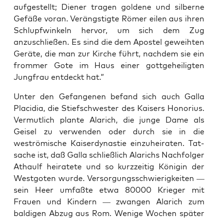
aufgestellt; Diener tra­gen gold­ene und sil­berne
Gefäße voran. Verängstigte Römer eilen aus ihren
Schlupfwinkeln her­vor, um sich dem Zug
anzuschließen. Es sind die dem Apos­tel gewei­ht­en
Geräte, die man zur Kirche führt, nach­dem sie ein
from­mer Gote im Haus ein­er gottge­heiligten
Jungfrau ent­deckt hat.”
Unter den Gefan­genen befand sich auch Gal­la
Placidia, die Stief­schwest­er des Kaisers Hon­o­rius.
Ver­mut­lich plante Alarich, die junge Dame als
Geisel zu ver­wen­den oder durch sie in die
weströmis­che Kaiser­dy­nas­tie einzuheirat­en. Tat­
sache ist, daß Gal­la schließlich Alarichs Nach­fol­ger
Athaulf heiratete und so kurzzeit­ig Köni­gin der
West­goten wurde. Ver­sorgungss­chwierigkeit­en —
sein Heer umfaßte etwa 80000 Krieger mit
Frauen und Kindern — zwan­gen Alarich zum
baldigen Abzug aus Rom. Wenige Wochen später