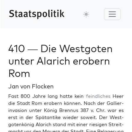
410 — Die Westgoten
unter Alarich erobern
Rom
Jan von Flocken
Fast 800 Jahre lang hat­te kein
feindlich­es
Heer
die Stadt Rom erobern kön­nen. Nach der Gal­lier­
in­va­sion unter König Bren­nus 387 v. Chr. war es
erst in der Spä­tan­tike wieder soweit. Der West­
gotenkönig Alarich stand mit ein­er riesi­gen Stre­it­
macht vor den Mauern der Stadt. Eine Belagerung