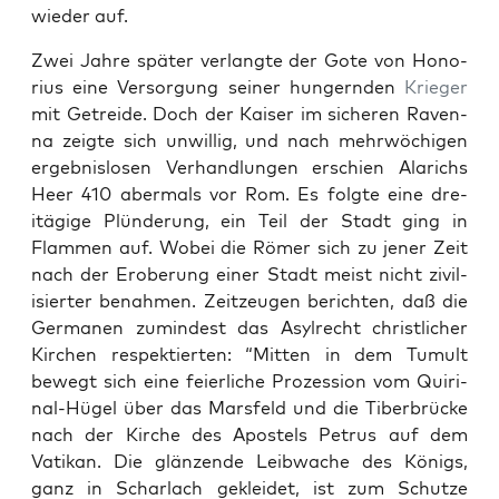
wieder auf.
Zwei Jahre später ver­langte der Gote von Hon­o­
rius eine Ver­sorgung sein­er hungern­den
Krieger
mit Getrei­de. Doch der Kaiser im sicheren Raven­
na zeigte sich unwillig, und nach mehrwöchi­gen
ergeb­nis­losen Ver­hand­lun­gen erschien Alarichs
Heer 410 aber­mals vor Rom. Es fol­gte eine dre­
itägige Plün­derung, ein Teil der Stadt ging in
Flam­men auf. Wobei die Römer sich zu jen­er Zeit
nach der Eroberung ein­er Stadt meist nicht zivil­
isiert­er benah­men. Zeitzeu­gen bericht­en, daß die
Ger­ma­nen zumin­d­est das Asyl­recht christlich­er
Kirchen respek­tierten: “Mit­ten in dem Tumult
bewegt sich eine feier­liche Prozes­sion vom Quiri­
nal-Hügel über das Mars­feld und die Tiber­brücke
nach der Kirche des Apos­tels Petrus auf dem
Vatikan. Die glänzende Leib­wache des Königs,
ganz in Schar­lach gek­lei­det, ist zum Schutze