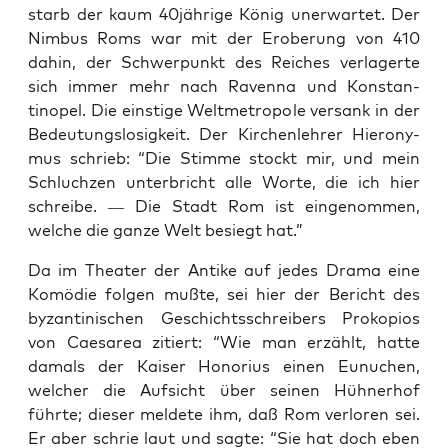
starb der kaum 40jährige König uner­wartet. Der
Nim­bus Roms war mit der Eroberung von 410
dahin, der Schw­er­punkt des Reich­es ver­lagerte
sich immer mehr nach Raven­na und Kon­stan­
tinopel. Die ein­stige Welt­metro­pole ver­sank in der
Bedeu­tungslosigkeit. Der Kirchen­lehrer Hierony­
mus schrieb: “Die Stimme stockt mir, und mein
Schluchzen unter­bricht alle Worte, die ich hier
schreibe. — Die Stadt Rom ist ein­genom­men,
welche die ganze Welt besiegt hat.”
Da im The­ater der Antike auf jedes Dra­ma eine
Komödie fol­gen mußte, sei hier der Bericht des
byzan­ti­nis­chen Geschichtss­chreibers Proko­pios
von Cae­sarea zitiert: “Wie man erzählt, hat­te
damals der Kaiser Hon­o­rius einen Eunuchen,
welch­er die Auf­sicht über seinen Hüh­n­er­hof
führte; dieser meldete ihm, daß Rom ver­loren sei.
Er aber schrie laut und sagte: “Sie hat doch eben