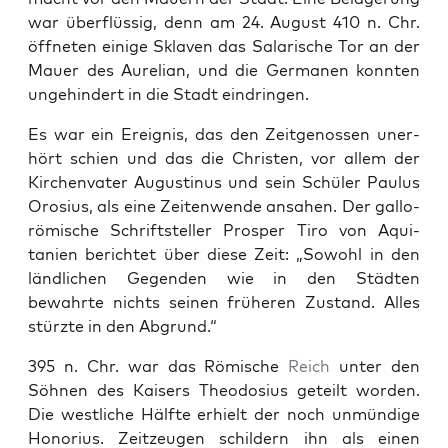
war über­flüs­sig, denn am 24. August 410 n. Chr.
öffneten einige Sklaven das Salarische Tor an der
Mauer des Aure­lian, und die Ger­ma­nen kon­nten
unge­hin­dert in die Stadt ein­drin­gen.
Es war ein Ereig­nis, das den Zeitgenossen uner­
hört schien und das die Chris­ten, vor allem der
Kirchen­vater Augusti­nus und sein Schüler Paulus
Oro­sius, als eine Zeit­en­wende ansa­hen. Der gal­lo-
römis­che Schrift­steller Pros­per Tiro von Aqui­
tanien berichtet über diese Zeit: „Sowohl in den
ländlichen Gegen­den wie in den Städten
bewahrte nichts seinen früheren Zus­tand. Alles
stürzte in den Abgrund.“
395 n. Chr. war das Römis­che
Reich
unter den
Söh­nen des Kaisers Theo­do­sius geteilt wor­den.
Die west­liche Hälfte erhielt der noch unmündi­ge
Hon­o­rius. Zeitzeu­gen schildern ihn als einen