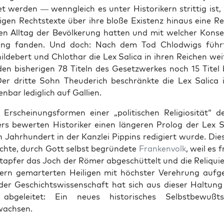
t wer­den — wen­ngle­ich es unter His­torik­ern strit­tig ist
li­gen Recht­s­texte über ihre bloße Exis­tenz hin­aus eine Re
­chen All­t­ag der Bevölkerung hat­ten und mit welch­er Kon­se
ng fan­den. Und doch: Nach dem Tod Chlod­wigs führ
lde­bert und Chlothar die Lex Sal­i­ca in ihren Reichen weit
en bish­eri­gen 78 Titeln des Geset­zw­erkes noch 15 Titel 
Der dritte Sohn Theud­erich beschränk­te die Lex Sal­i­ca
n­bar lediglich auf Gal­lien.
 Erschei­n­ungs­for­men ein­er „poli­tis­chen Reli­giosität“ 
­ters bew­erten His­torik­er einen län­geren Pro­log der Lex Sa
n Jahrhun­dert in der Kan­zlei Pip­pins redigiert wurde. Di
chte, durch Gott selb­st begrün­dete
Franken­volk
, weil es f
, tapfer das Joch der Römer abgeschüt­telt und die Reliqui
rn gemarterten Heili­gen mit höch­ster Verehrung auf
der Geschichtswis­senschaft hat sich aus dieser Hal­tung
g abgeleit­et: Ein neues his­torisches Selb­st­be­wußt
ach­sen.