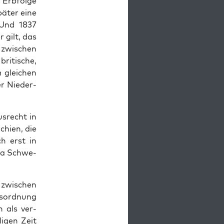
 Erb­folge
päter eine
 Und 1837
r gilt, das
zwis­chen
ritis­che,
 gle­ichen
er Nieder­
s­recht in
chien, die
h erst in
twa Schwe­
 zwis­chen
or­d­nung
 als ver­
i­gen Zeit