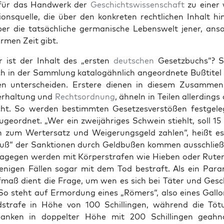
für das Handw­erk der
Geschichtswis­senschaft
zu ein­er 
tion­squelle, die über den konkreten rechtlichen Inhalt hi
er die tat­säch­liche ger­man­is­che Lebenswelt jen­er, ans
rmen Zeit gibt.
 ist der Inhalt des „ersten
deutschen
Geset­zbuchs“? St
ch in der Samm­lung kat­a­logähn­lich ange­ord­nete Bußti­te
o­nen unter­schei­den. Erstere dienen in diesem Zusam­me
r­hal­tung und
Recht­sor­d­nung
, ähneln in Teilen allerd­ing
ht. So wer­den bes­timmten Geset­zesver­stößen fest­gel
uge­ord­net. „Wer ein zwei­jähriges Schwein stiehlt, soll 15 
ch zum Wert­er­satz und Weigerungs­geld zahlen“, heißt e
ß“ der Sank­tio­nen durch Geld­bußen kom­men auss­chließl
age­gen wer­den mit Kör­per­strafen wie Hieben oder Ruten
ni­gen Fällen sog­ar mit dem Tod bestraft. Als ein Para­
f­maß dient die Frage, um wen es sich bei Täter und Ges
 So ste­ht auf Ermor­dung eines „Römers“, also eines Gal­lo
d­strafe in Höhe von 100 Schillin­gen, während die Töt
ranken in dop­pel­ter Höhe mit 200 Schillin­gen geah­n­