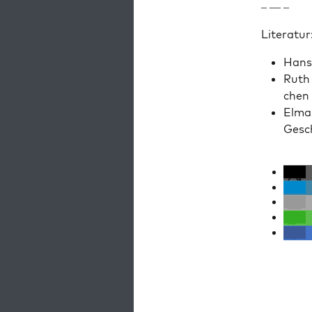
– — –
Lit­er­atur
Hans-
Ruth 
chen 
Elmar
Gesch