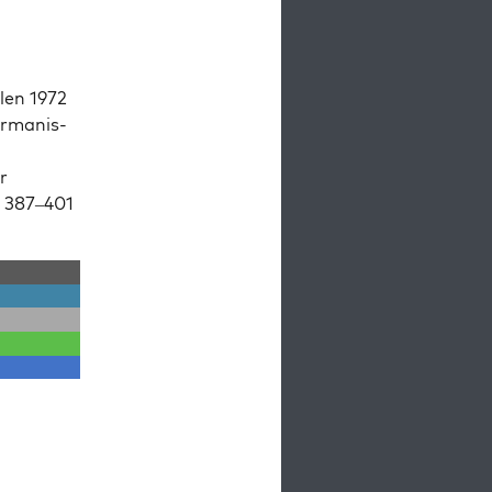
len 1972
r­man­is­
r
. 387–401