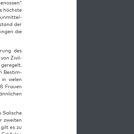
hgenossen“
s höch­ste
unmit­tel­
­stand der
in­gen die
erung des
on Ziv­il-
geregelt.
n Bes­tim­
n vie­len
daß Frauen
ännlichen
 Salis­che
r zweit­en
gilt es zu