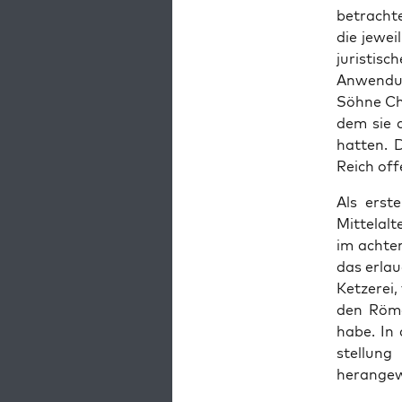
betra­chte
die jew­ei
juris­tis
Anwen­du
Söhne Chi
dem sie d
hat­ten. 
Reich offe
Als erste
Mit­te­lal
im acht­e
das erlau
Ket­zerei
den Röme
habe. In 
stel­lun
herangew