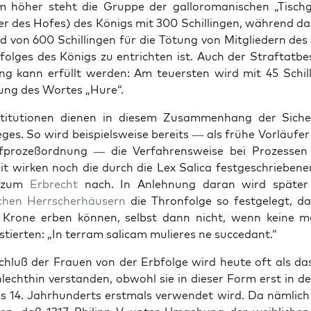
höher ste­ht die Gruppe der gal­loro­man­is­chen „Tis­c
der des Hofes) des Königs mit 300 Schillin­gen, während da
d von 600 Schillin­gen für die Tötung von Mit­gliedern des 
olges des Königs zu entricht­en ist. Auch der Straftatbe
gung kann erfüllt wer­den: Am teuer­sten wird mit 45 Schill
ung des Wortes „Hure“.
sti­tu­tio­nen dienen in diesem Zusam­men­hang der Sich
es. So wird beispiel­sweise bere­its — als frühe Vor­läufer v
f­prozeßord­nung — die Ver­fahrensweise bei Prozessen 
t wirken noch die durch die Lex Sal­i­ca fest­geschriebe­ne
 zum
Erbrecht
nach. In Anlehnung daran wird später i
chen
Herrscher­häusern
die Thron­folge so fest­gelegt, 
 Kro­ne erben kön­nen, selb­st dann nicht, wenn keine m
stierten: „In ter­ram sali­cam mulieres ne suc­cedant.“
chluß der Frauen von der Erb­folge wird heute oft als das
lechthin ver­standen, obwohl sie in dieser Form erst in de
s 14. Jahrhun­derts erst­mals ver­wen­det wird. Da näm­lich 