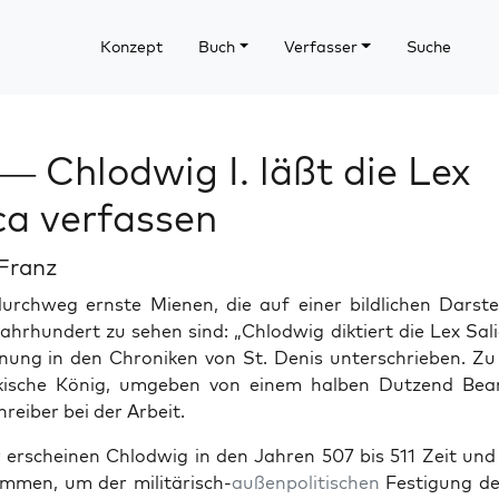
Konzept
Buch
Verfasser
Suche
— Chlodwig I. läßt die Lex
ca verfassen
Franz
urch­weg ern­ste Mienen, die auf ein­er bildlichen Darste
hrhun­dert zu sehen sind: „Chlod­wig dik­tiert die Lex Sal­i­
­nung in den Chroniken von St. Denis unter­schrieben. Zu
kische König, umgeben von einem hal­ben Dutzend Be
reiber bei der Arbeit.
 erscheinen Chlod­wig in den Jahren 507 bis 511 Zeit und
m­men, um der mil­itärisch-
außen­poli­tis­chen
Fes­ti­gung d