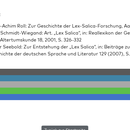
:
Achim Roll: Zur Geschichte der Lex-Sal­i­ca-Forschung, Aa
Schmidt-Wie­gand: Art. „Lex Sal­i­ca“, in: Reallexikon der Ge
Alter­tum­skunde 18, 2001, S. 326–332
 See­bold: Zur Entste­hung der „Lex Sal­i­ca“, in: Beiträge zu
ichte der deutschen Sprache und Lit­er­atur 129 (2007), S