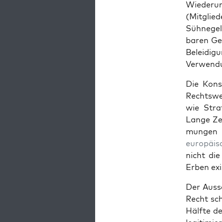
Wiederum 
(Mit­glie
Süh­negel
baren Gef
Belei­di­
Ver­wen­d
Die Kon­
Rechtsweg
wie Stra
Lange Zei
mungen
europäis­
nicht die
Erben exi
Der Auss­
Recht sch
Hälfte de