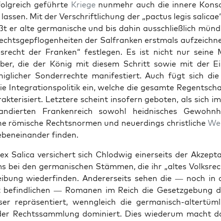
ol­gre­ich geführte
Kriege
nun­mehr auch die innere Kon­so­
 lassen. Mit der Ver­schriftlichung der „pactus legis sal­i­cae
läßt er alte ger­man­is­che und bis dahin auss­chließlich mün
echts­gepflo­gen­heit­en der Sal­franken erst­mals aufze­ich­
recht der Franken“ fes­tle­gen. Es ist nicht nur seine 
­ber, die der König mit diesem Schritt sowie mit der Ei
iglich­er Son­der­rechte man­i­festiert. Auch fügt sich die A
ie Inte­gra­tionspoli­tik ein, welche die gesamte Regentsch
ak­ter­isiert. Let­ztere scheint insofern geboten, als sich im
dierten Franken­re­ich sowohl hei­d­nis­ches Gewohn­hei
che römis­che Recht­snor­men und neuerd­ings christliche
Wer
beneinan­der find­en.
x Sal­i­ca ver­sichert sich Chlod­wig ein­er­seits der Akzep­
s bei den ger­man­is­chen Stäm­men, die ihr „altes Volk­srec
i­bung wiederfind­en. Ander­er­seits sehen die — noch in de
 befind­lichen — Roma­nen im Reich die Geset­zge­bung d
er repräsen­tiert, wen­ngle­ich die ger­man­isch-altertüm­
der Rechtssamm­lung dominiert. Dies wiederum macht d