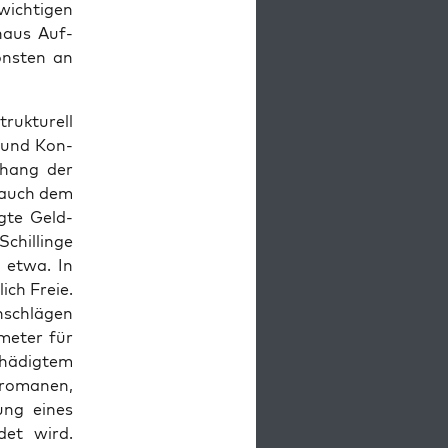
wichti­gen
n­aus Auf­
on­sten an
ruk­turell
l und Kon­
n­hang der
s auch dem
egte Geld­
Schillinge
s etwa. In
ich Freie.
­schlä­gen
me­ter für
chädigtem
ro­ma­nen,
ung eines
det wird.