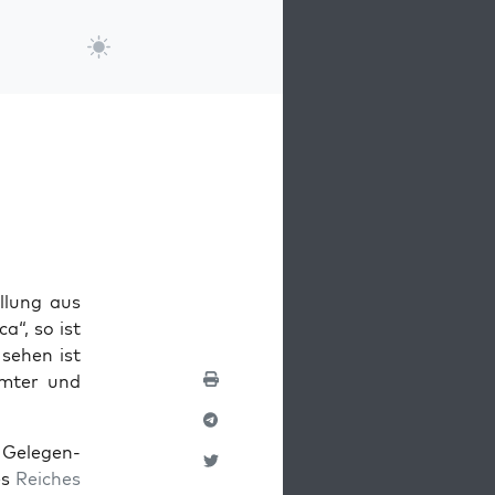
l­lung aus
ca“, so ist
 sehen ist
amter und
 Gele­gen­
es
Reich­es