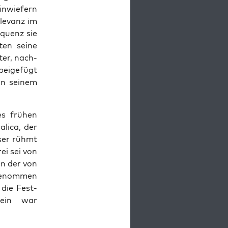
, inwiefern
l­e­vanz im
­quenz sie
ten seine
­er, nach­
beige­fügt
 in seinem
des frühen
l­i­ca, der
eser rühmt
rei sei von
en der von
genom­men
 die Fest­
­sein war