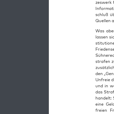
zeswerk 
Infor­ma­
schluß üb
Quellen a
Was aber
lassen si
sti­tu­ti
Friedense
Süh­nerec
strafen z
zusät­zli
den „Genu
Unfreie d
und in we
das Stra
han­delt:
eine Gel
freien F