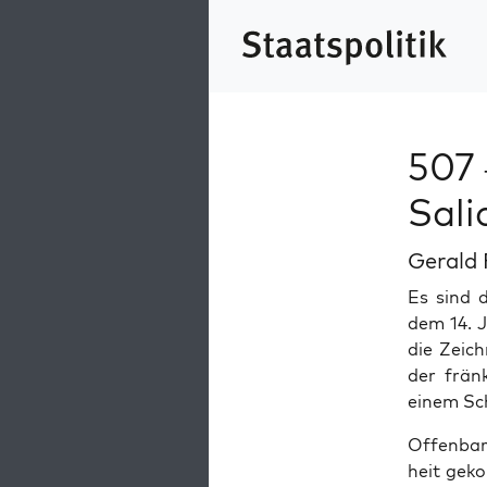
507 
Sali
Gerald 
Es sind d
dem 14. Ja
die Zeich
der frän
einem Sch
Offen­bar
heit geko