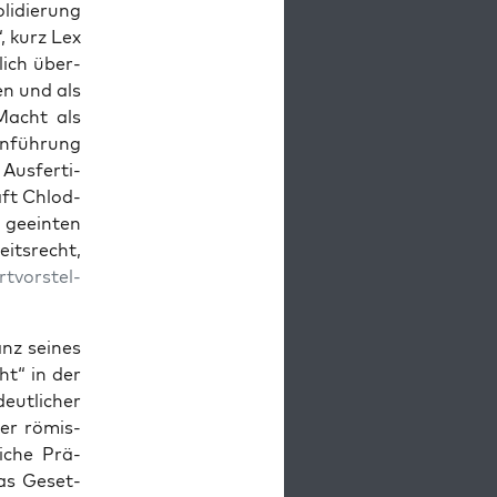
li­dierung
“, kurz Lex
dlich über­
nen und als
Macht als
n­führung
us­fer­ti­
aft Chlod­
 geein­ten
t­srecht,
tvorstel­
tanz seines
ht“ in der
ut­lich­er
er römis­
liche Prä­
as Geset­