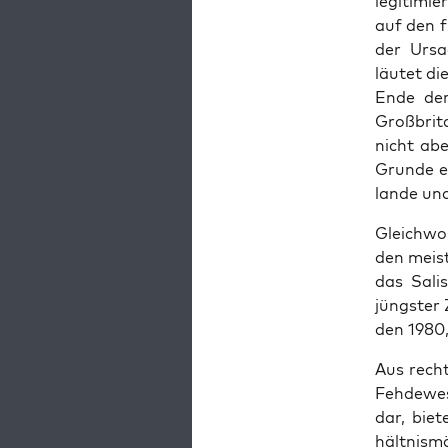
legit­imi
auf den f
der Ursa
läutet die
Ende der 
Großbri­t
nicht abe
Grunde en
lande und
Gle­ich­wo
den meis­
das Sali
jüng­ster
den 1980,
Aus recht
Fehdewe­s
dar, bie
hält­nis­