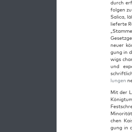
durch erf
fol­gen zu
Sal­i­ca, 
lieferte R
„Stammes­
Geset­zge
neuer kön
gung in d
wigs char
und expan
schriftli
lun­gen
ne
Mit der Le
König­tum
Festschre
Minorität
chen Kais
gung in 