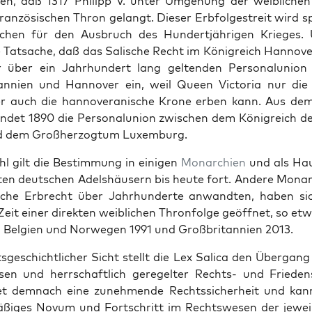
eren, daß 1317 Philipp V. unter Umge­hung der weib­lichen
ranzö­sis­chen Thron gelangt. Dieser Erb­folgestre­it wird s
chen für den Aus­bruch des Hun­dertjähri­gen Krieges.
 Tat­sache, daß das Salis­che Recht im Kön­i­gre­ich Han­nove
über ein Jahrhun­dert lang gel­tenden Per­son­alu­nion 
an­nien und Han­nover ein, weil Queen Vic­to­ria nur die b
r auch die han­noveranis­che Kro­ne erben kann. Aus dem
det 1890 die Per­son­alu­nion zwis­chen dem Kön­i­gre­ich d
 dem Großher­zog­tum Lux­em­burg.
hl gilt die Bes­tim­mung in eini­gen
Monar­chien
und als Hau
ten deutschen Adelshäusern bis heute fort. Andere Monar­
s­che Erbrecht über Jahrhun­derte anwandten, haben sic
 Zeit ein­er direk­ten weib­lichen Thron­folge geöffnet, so e
 Bel­gien und Nor­we­gen 1991 und Großbri­tan­nien 2013.
s­geschichtlich­er Sicht stellt die Lex Sal­i­ca den Über­gang
en und herrschaftlich geregel­ter Rechts- und Frieden­s
tet dem­nach eine zunehmende Rechtssicher­heit und kann
mäßiges Novum und Fortschritt im Rechtswe­sen der jew­eil