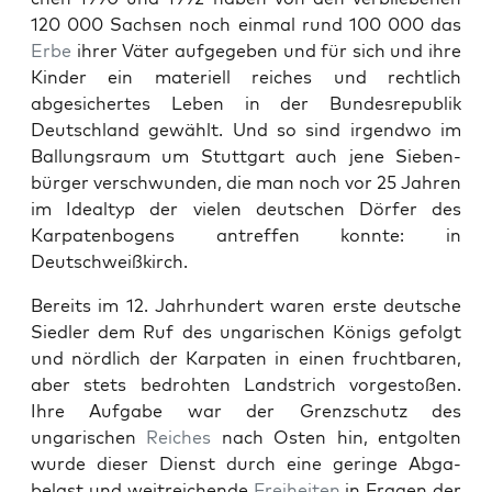
120 000 Sach­sen noch ein­mal rund 100 000 das
Erbe
ihrer Väter aufgegeben und für sich und ihre
Kinder ein materiell reich­es und rechtlich
abgesichertes Leben in der Bun­desre­pub­lik
Deutsch­land gewählt. Und so sind irgend­wo im
Bal­lungsraum um Stuttgart auch jene Sieben­
bürg­er ver­schwun­den, die man noch vor 25 Jahren
im Ide­al­typ der vie­len deutschen Dör­fer des
Karpaten­bo­gens antr­e­f­fen kon­nte: in
Deutschweißkirch.
Bere­its im 12. Jahrhun­dert waren erste deutsche
Siedler dem Ruf des ungarischen Königs gefol­gt
und nördlich der Karpat­en in einen frucht­baren,
aber stets bedro­ht­en Land­strich vorgestoßen.
Ihre Auf­gabe war der Gren­zschutz des
ungarischen
Reich­es
nach Osten hin, ent­golten
wurde dieser Dienst durch eine geringe Abga­
belast und weitre­ichende
Frei­heit­en
in Fra­gen der