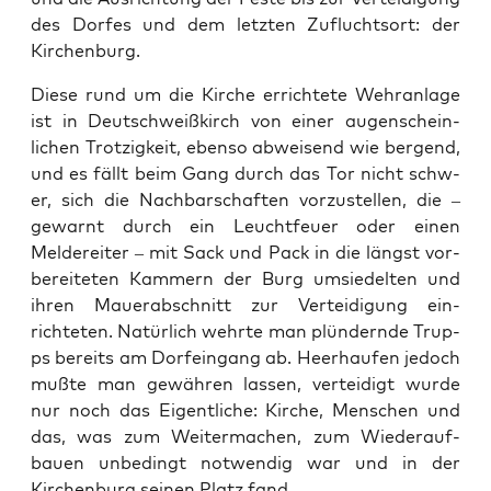
des Dor­fes und dem let­zten Zuflucht­sort: der
Kirchen­burg.
Diese rund um die Kirche errichtete Wehran­lage
ist in Deutschweißkirch von ein­er augen­schein­
lichen Trotzigkeit, eben­so abweisend wie bergend,
und es fällt beim Gang durch das Tor nicht schw­
er, sich die Nach­barschaften vorzustellen, die –
gewarnt durch ein Leucht­feuer oder einen
Meldere­it­er – mit Sack und Pack in die längst vor­
bere­it­eten Kam­mern der Burg umsiedel­ten und
ihren Mauer­ab­schnitt zur Vertei­di­gung ein­
richteten. Natür­lich wehrte man plün­dernde Trup­
ps bere­its am Dor­fein­gang ab. Heer­haufen jedoch
mußte man gewähren lassen, vertei­digt wurde
nur noch das Eigentliche: Kirche, Men­schen und
das, was zum Weit­er­ma­chen, zum Wieder­auf­
bauen unbe­d­ingt notwendig war und in der
Kirchen­burg seinen Platz fand.