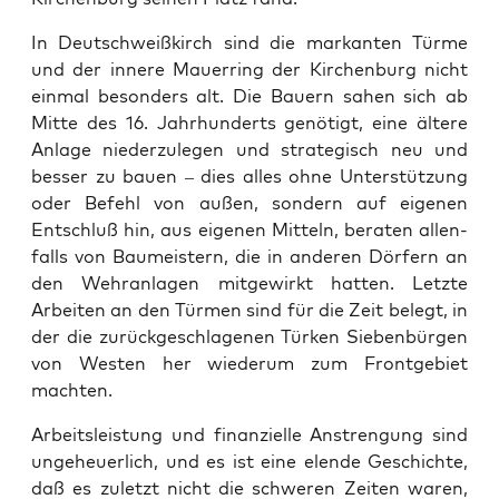
In Deutschweißkirch sind die markan­ten Türme
und der innere Mauer­ring der Kirchen­burg nicht
ein­mal beson­ders alt. Die Bauern sahen sich ab
Mitte des 16. Jahrhun­derts genötigt, eine ältere
Anlage niederzule­gen und strate­gisch neu und
bess­er zu bauen – dies alles ohne Unter­stützung
oder Befehl von außen, son­dern auf eige­nen
Entschluß hin, aus eige­nen Mit­teln, berat­en allen­
falls von Baumeis­tern, die in anderen Dör­fern an
den Wehran­la­gen mit­gewirkt hat­ten. Let­zte
Arbeit­en an den Tür­men sind für die Zeit belegt, in
der die zurück­geschla­ge­nen Türken Sieben­bür­gen
von West­en her wiederum zum Front­ge­bi­et
macht­en.
Arbeit­sleis­tung und finanzielle Anstren­gung sind
unge­heuer­lich, und es ist eine elende Geschichte,
daß es zulet­zt nicht die schw­eren Zeit­en waren,