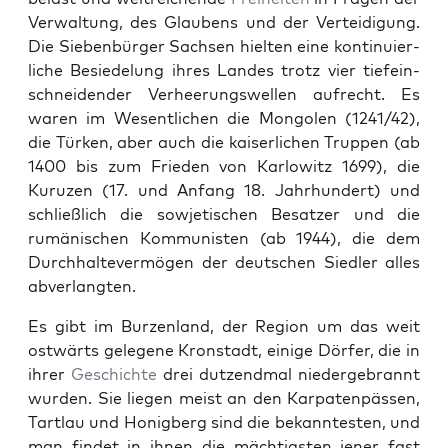
Ver­wal­tung, des Glaubens und der Vertei­di­gung.
Die Sieben­bürg­er Sach­sen hiel­ten eine kon­tinuier­
liche Besiedelung ihres Lan­des trotz vier tiefein­
schnei­den­der Ver­heerungswellen aufrecht. Es
waren im Wesentlichen die Mon­golen (1241/42),
die Türken, aber auch die kaiser­lichen Trup­pen (ab
1400 bis zum Frieden von Kar­lowitz 1699), die
Kuruzen (17. und Anfang 18. Jahrhun­dert) und
schließlich die sow­jetis­chen Besatzer und die
rumänis­chen Kom­mu­nis­ten (ab 1944), die dem
Durch­hal­tev­er­mö­gen der deutschen Siedler alles
abver­langten.
Es gibt im Burzen­land, der Region um das weit
ost­wärts gele­gene Kro­n­stadt, einige Dör­fer, die in
ihrer
Geschichte
drei dutzend­mal niederge­bran­nt
wur­den. Sie liegen meist an den Karpaten­pässen,
Tart­lau und Honig­berg sind die bekan­ntesten, und
man find­et in ihnen die mächtig­sten jen­er fast