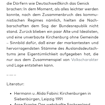
die Dör­fern wie Deutschweißkirch das Genick
brachen: In dem Moment, als alles leichter wer­den
kon­nte, nach dem Zusam­men­bruch des kom­mu­
nis­tis­chen Regimes näm­lich, hiel­ten die Nach­
barschaften dem Sog der Bun­desre­pub­lik nicht
stand. Zurück blieben ein paar Alte und Ide­al­is­ten,
und eine unver­baute Kirchen­burg ohne Gemeinde
– Sinnbild dafür, daß ein­er der markan­testen und
her­vor­ra­gend­sten Stämme des Aus­lands­deutsch­
tums jene Eigen­tüm­lichkeit aufgegeben hat, die
nur aus dem Zusam­men­spiel von
Volkscharak­ter
und Lage entste­hen kann.
– — –
Lit­er­atur:
Her­mann u. Ali­da Fabi­ni: Kirchen­bur­gen in
Sieben­bür­gen, Leipzig 1991
Arne Franke: Das wehrhafte Sach­sen­land.