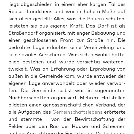
liegt abgeschieden in einem eher kar­gen Tal des
Repser Länd­chens und war in hohem Maße auf
sich allein gestellt: Alles, was die
Bauern
schufen,
leis­teten sie aus eigen­er Kraft. Das Dorf ist als
Straßen­dorf organ­isiert, mit enger Bebau­ung und
ein­er geschlosse­nen Front zur Straße hin. Die
bedro­hte Lage erlaubte keine Vere­inzelung und
kein soziales Auss­cheren. Was sich bewährt hat­te,
blieb beste­hen und wurde vor­sichtig weit­er­en­
twick­elt. Was an Erfahrung oder Erprobung von
außen in die Gemeinde kam, wurde entwed­er der
eige­nen Lage anver­wan­delt oder wieder ver­wor­
fen. Die Gemeinde selb­st war in soge­nan­nten
Nach­barschaften organ­isiert. Mehrere Hof­stellen
bilde­ten einen genossen­schaftlichen Ver­band, der
alle Auf­gaben des
Gemein­schaft­slebens
erörterte
und stemmte – von der Bewirtschaf­tung der
Felder über den Bau der Häuser und Sche­unen
und die Aus­rich­tung der Feste bis zur Vertei­di­gung