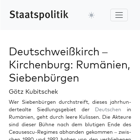
Deutschweißkirch –
Kirchenburg: Rumänien,
Siebenbürgen
Götz Kubitschek
Wer Sieben­bür­gen durch­streift, dieses jahrhun­
dertealte Sied­lungs­ge­bi­et der
Deutschen
in
Rumänien, geht durch leere Kulis­sen. Die Akteure
sind dieser Bühne nach dem bluti­gen Ende des
Ceaus­es­cu-Regimes abhan­den gekom­men – zwis­
chen 1990 und 1992 haben von den verbliebe­nen