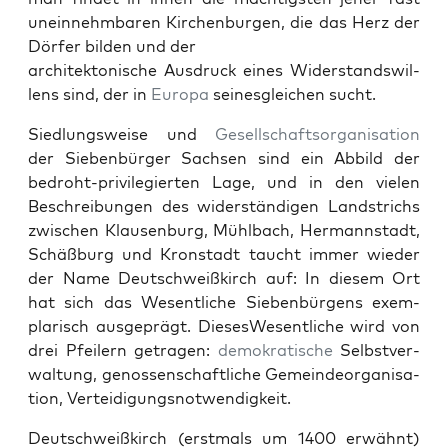
unein­nehm­baren Kirchen­bur­gen, die das Herz der
Dör­fer bilden und der
architek­tonis­che Aus­druck eines Wider­standswil­
lens sind, der in
Europa
seines­gle­ichen sucht.
Sied­lungsweise und
Gesellschaft­sor­gan­i­sa­tion
der Sieben­bürg­er Sach­sen sind ein Abbild der
bedro­ht-priv­i­legierten Lage, und in den vie­len
Beschrei­bun­gen des wider­ständi­gen Land­strichs
zwis­chen Klausen­burg, Mühlbach, Her­mannstadt,
Schäßburg und Kro­n­stadt taucht immer wieder
der Name Deutschweißkirch auf: In diesem Ort
hat sich das Wesentliche Sieben­bür­gens exem­
plar­isch aus­geprägt. DiesesWesentliche wird von
drei Pfeil­ern getra­gen:
demokratis­che
Selb­stver­
wal­tung, genossen­schaftliche Gemein­de­or­gan­i­sa­
tion, Vertei­di­gungsnotwendigkeit.
Deutschweißkirch (erst­mals um 1400 erwäh­nt)