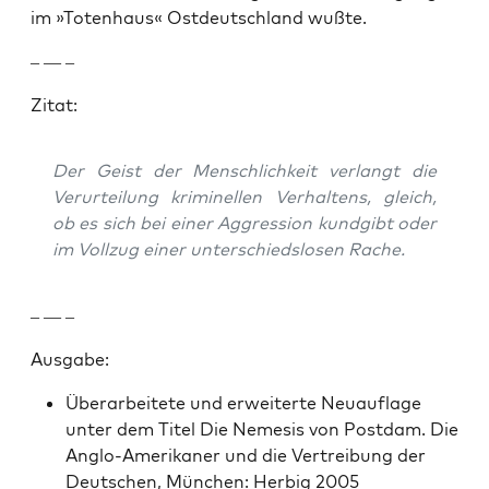
im »Toten­haus« Ost­deutsch­land wußte.
– — –
Zitat:
Der Geist der Men­schlichkeit ver­langt die
Verurteilung krim­inellen Ver­hal­tens, gle­ich,
ob es sich bei ein­er Aggres­sion kundg­ibt oder
im Vol­lzug ein­er unter­schied­slosen Rache.
– — –
Aus­gabe:
Über­ar­beit­ete und erweit­erte Neuau­flage
unter dem Titel Die Neme­sis von Post­dam. Die
Anglo-Amerikan­er und die Vertrei­bung der
Deutschen, München: Her­big 2005