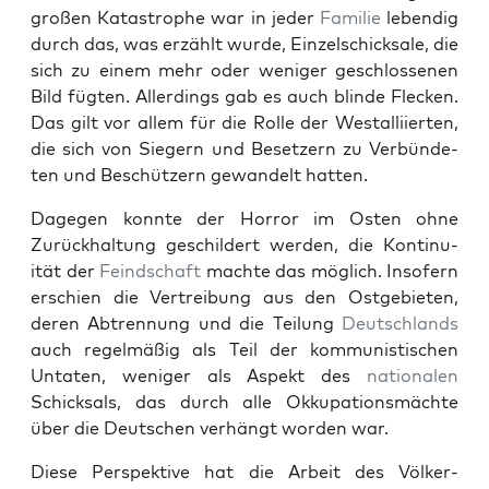
großen Katas­tro­phe war in jed­er
Fam­i­lie
lebendig
durch das, was erzählt wurde, Einzelschick­sale, die
sich zu einem mehr oder weniger geschlosse­nen
Bild fügten. Allerd­ings gab es auch blinde Fleck­en.
Das gilt vor allem für die Rolle der West­al­li­ierten,
die sich von Siegern und Beset­zern zu Ver­bün­de­
ten und Beschützern gewan­delt hat­ten.
Dage­gen kon­nte der Hor­ror im Osten ohne
Zurück­hal­tung geschildert wer­den, die Kon­ti­nu­
ität der
Feind­schaft
machte das möglich. Insofern
erschien die Vertrei­bung aus den Ost­ge­bi­eten,
deren Abtren­nung und die Teilung
Deutsch­lands
auch regelmäßig als Teil der kom­mu­nis­tis­chen
Untat­en, weniger als Aspekt des
nationalen
Schick­sals, das durch alle Okku­pa­tion­s­mächte
über die Deutschen ver­hängt wor­den war.
Diese Per­spek­tive hat die Arbeit des Völk­er­