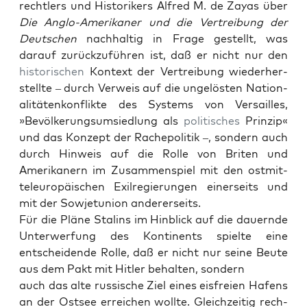
rechtlers und His­torik­ers Alfred M. de Zayas über
Die Anglo-Amerikan­er und die Vertrei­bung der
Deutschen
nach­haltig in Frage gestellt, was
darauf zurück­zuführen ist, daß er nicht nur den
his­torischen
Kon­text der Vertrei­bung wieder­her­
stellte – durch Ver­weis auf die ungelösten Nation­
al­itätenkon­flik­te des Sys­tems von Ver­sailles,
»Bevölkerung­sum­sied­lung als
poli­tis­ches
Prinzip«
und das Konzept der Rachep­oli­tik –, son­dern auch
durch Hin­weis auf die Rolle von Briten und
Amerikan­ern im Zusam­men­spiel mit den ost­mit­
teleu­ropäis­chen Exil­regierun­gen ein­er­seits und
mit der Sow­je­tu­nion ander­er­seits.
Für die Pläne Stal­ins im Hin­blick auf die dauernde
Unter­w­er­fung des Kon­ti­nents spielte eine
entschei­dende Rolle, daß er nicht nur seine Beute
aus dem Pakt mit Hitler behal­ten, son­dern
auch das alte rus­sis­che Ziel eines eis­freien Hafens
an der Ost­see erre­ichen wollte. Gle­ichzeit­ig rech­