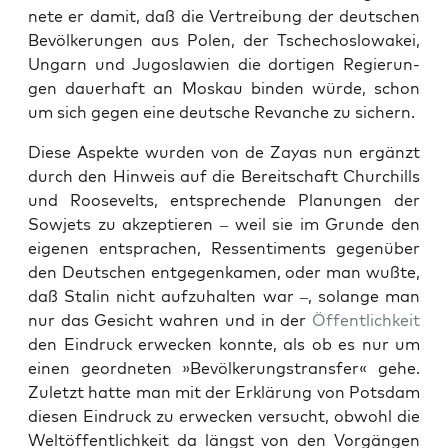
nete er damit, daß die Vertrei­bung der deutschen
Bevölkerun­gen aus Polen, der Tsche­choslowakei,
Ungarn und Jugoslaw­ien die dor­ti­gen Regierun­
gen dauer­haft an Moskau binden würde, schon
um sich gegen eine deutsche Revanche zu sich­ern.
Diese Aspek­te wur­den von de Zayas nun ergänzt
durch den Hin­weis auf die Bere­itschaft Churchills
und Roo­sevelts, entsprechende Pla­nun­gen der
Sow­jets zu akzep­tieren – weil sie im Grunde den
eige­nen entsprachen, Ressen­ti­ments gegenüber
den Deutschen ent­ge­genka­men, oder man wußte,
daß Stal­in nicht aufzuhal­ten war –, solange man
nur das Gesicht wahren und in der
Öffentlichkeit
den Ein­druck erweck­en kon­nte, als ob es nur um
einen geord­neten »Bevölkerungstrans­fer« gehe.
Zulet­zt hat­te man mit der Erk­lärung von Pots­dam
diesen Ein­druck zu erweck­en ver­sucht, obwohl die
Weltöf­fentlichkeit da längst von den Vorgän­gen