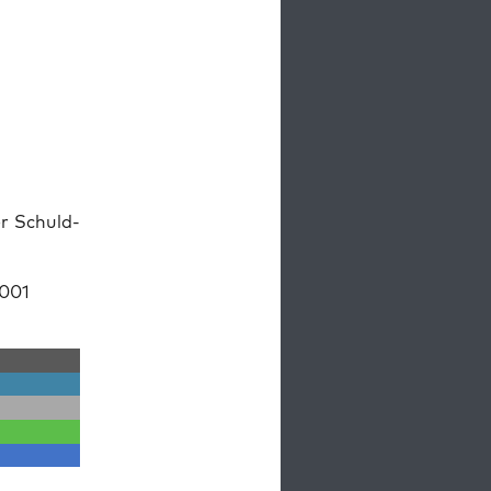
er Schuld­
2001