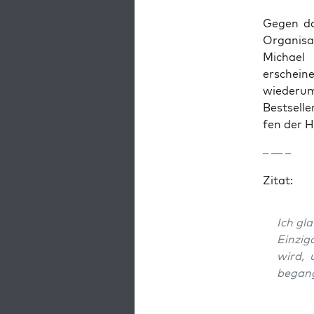
Gegen das
Organ­i­sa
Michael 
erschein
wiederum 
Best­sell
fen der H
– — –
Zitat:
Ich gl
Einzi­g
wird, 
began­