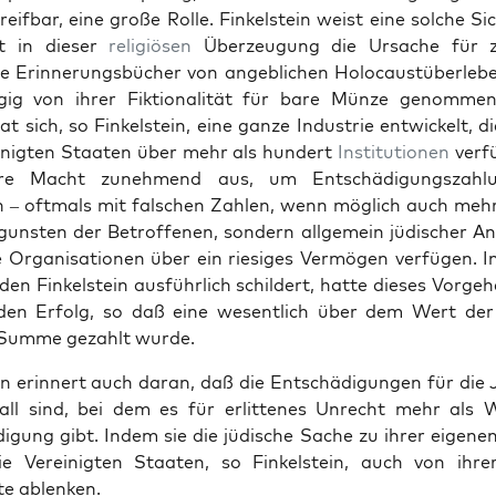
reif­bar, eine große Rolle. Finkel­stein weist eine solche Si
t in dieser
religiösen
Überzeu­gung die Ursache für za
e Erin­nerungs­büch­er von ange­blichen Holo­caustüber­lebe
gig von ihrer Fik­tion­al­ität für bare Münze genom­men
 sich, so Finkel­stein, eine ganze Indus­trie entwick­elt, di
inigten Staat­en über mehr als hun­dert
Insti­tu­tio­nen
ver­f
hre Macht zunehmend aus, um Entschädi­gungszahlu
n – oft­mals mit falschen Zahlen, wenn möglich auch meh
gun­sten der Betrof­fe­nen, son­dern all­ge­mein jüdis­ch­er A
 Organ­i­sa­tio­nen über ein riesiges Ver­mö­gen ver­fü­gen. I
den Finkel­stein aus­führlich schildert, hat­te dieses Vorge­
­den Erfolg, so daß eine wesentlich über dem Wert der E
 Summe gezahlt wurde.
ein erin­nert auch daran, daß die Entschädi­gun­gen für die
Fall sind, bei dem es für erlittenes Unrecht mehr als 
igung gibt. Indem sie die jüdis­che Sache zu ihrer eige­n
e Vere­inigten Staat­en, so Finkel­stein, auch von ihre
te ablenken.