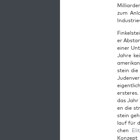
Mil­liar­d
zum Anlaß
Indus­trie
Finkel­ste
er Abstam
ein­er Un
Jahre ke
amerikani
stein die
Juden­ve
eigentli
ersteres.
das Jahr 
en die st
stein geh
lauf für 
chen
Eli
Konzept s