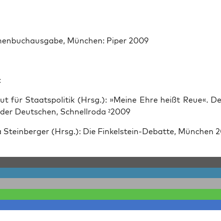
hen­buchaus­gabe, München: Piper 2009
:
­tut für Staat­spoli­tik (Hrsg.): »Meine Ehre heißt Reue«. D
 der Deutschen, Schnell­ro­da ²2009
 Stein­berg­er (Hrsg.): Die Finkel­stein-Debat­te, München 