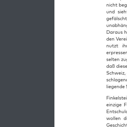
nicht beg
und sieh
gefälscht
unab­hän
Daraus hat
den Vere­
nutzt i
erpresse
sel­ten zu
daß diese
Schweiz, 
schla­gen
liegende
Finkel­st
einzige 
Entschuld
wollen di
Geschich