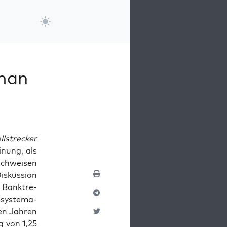
rman
l­streck­er
­n­ung, als
ch­weisen
iskus­sion
Bank­tre­
sys­tem­a­
gen Jahren
g von 1,25