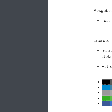
– — –
Aus­gabe:
Tasc
– — –
Lit­er­atur
Insti
stolz
Petra