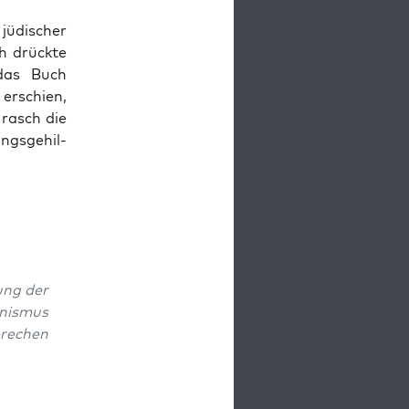
dis­ch­er
ch drück­te
 das Buch
erschien,
 rasch die
gs­ge­hil­
ung der
n­is­mus
brechen