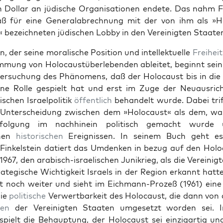
en Dol­lar an jüdis­che Organ­i­sa­tio­nen endete. Das nahm F
 für eine Gen­er­al­abrech­nung mit der von ihm als »Ho
« beze­ich­neten jüdis­chen Lob­by in den Vere­inigten Staat­e
in, der seine moralis­che Posi­tion und intellek­tuelle
Frei­heit
­mung von Holo­caustüber­leben­den ableit­et, begin­nt sei
ter­suchung des Phänomens, daß der Holo­caust bis in die
ine Rolle gespielt hat und erst im Zuge der Neuaus­rich
s­chen Israelpoli­tik
öffentlich
behan­delt wurde. Dabei trif
 Unter­schei­dung zwis­chen dem »Holo­caust« als dem, w
r­fol­gung im nach­hinein poli­tisch gemacht wurd
chen
his­torischen
Ereignis­sen. In seinem Buch geht e
 Finkel­stein datiert das Umdenken in bezug auf den Holo
1967, den ara­bisch-israelis­chen Junikrieg, als die Vere­inig
rate­gis­che Wichtigkeit Israels in der Region erkan­nt hat­te
t noch weit­er und sieht im Eich­mann-Prozeß (1961) eine
die
poli­tis­che
Ver­w­ert­barkeit des Holo­caust, die dann von 
ten
der Vere­inigten Staat­en umge­set­zt wor­den sei. 
pielt die Behaup­tung, der Holo­caust sei einzi­gar­tig und