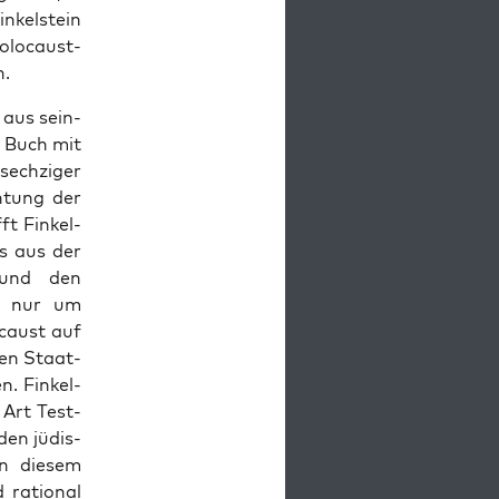
inkel­stein
lo­caust-
n.
aus sein­
n Buch mit
 sechziger
­tung der
ft Finkel­
as aus der
e und den
s nur um
­caust auf
ten Staat­
n. Finkel­
 Art Test­
den jüdis­
In diesem
 ratio­nal