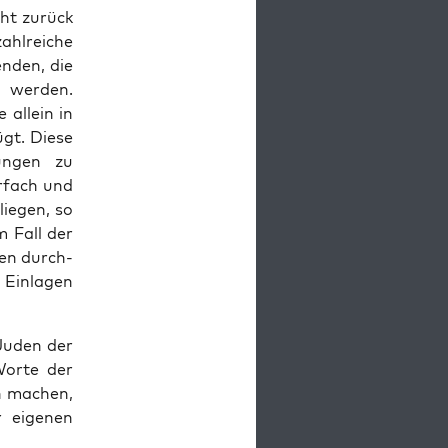
cht zurück
hlre­iche
n­den, die
 wer­den.
e allein in
ügt. Diese
n­gen zu
rfach und
nliegen, so
m Fall der
hen durch­
in­la­gen
 Juden der
Worte der
en machen,
r eige­nen