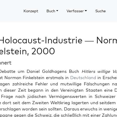
Konzept
Buch
Verfasser
Suche
Holocaust-Industrie — No
elstein, 2000
hnert
Debat­te um Daniel Gold­ha­gens Buch
Hitlers willige Vol
at Nor­man Finkel­stein erst­mals in
Deutsch­land
in Erschei
a­gen zahlre­iche Fehler und mutwillige Fälschun­gen na
In dieser Zeit begann in den Vere­inigten Staat­en eine D
 Frage nach jüdis­chen Ver­mö­genswerten in Schweiz­er 
e dort seit dem Zweit­en Weltkrieg lagerten und seit­dem 
er­schla­gen wor­den sein soll­ten. Daraus erwuchs in weni­
pagne gegen die Schweiz, die schließlich mit ein­er Zahlun