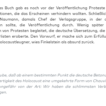
 Buch gab es noch vor der Veröf­fentlichung Proteste jü
­tio­nen, die das Erscheinen ver­hin­dern woll­ten. Schließli
Nau­mann, damals Chef der Ver­lags­gruppe, in der
en sollte, die Veröf­fentlichung durch. Wenig später 
von Protesten begleit­et, die deutsche Über­set­zung, die
erlis­ten eroberte. Den Vor­wurf, er mache sich zum Erfül­lun
olo­caustleugn­er, wies Finkel­stein als absurd zurück.
aube, daß ab einem bes­timmten Punkt die deutsche Beto­n
ar­tigkeit des Holo­caust eine umgekehrte Form von Chau­vi
unge­fähr von der Art: Wir haben die schlimm­sten Ver­
gen.