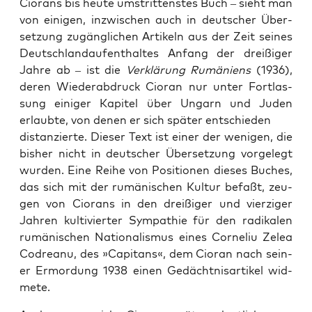
Cio­rans bis heute umstrit­ten­stes Buch – sieht man
von eini­gen, inzwis­chen auch in deutsch­er Über­
set­zung zugänglichen Artikeln aus der Zeit seines
Deutsch­landaufen­thaltes Anfang der dreißiger
Jahre ab – ist die
Verk­lärung Rumäniens
(1936),
deren Wieder­ab­druck Cio­ran nur unter Fort­las­
sung einiger Kapi­tel über Ungarn und Juden
erlaubte, von denen er sich später entsch­ieden
dis­tanzierte. Dieser Text ist ein­er der weni­gen, die
bish­er nicht in deutsch­er Über­set­zung vorgelegt
wur­den. Eine Rei­he von Posi­tio­nen dieses Buch­es,
das sich mit der rumänis­chen Kul­tur befaßt, zeu­
gen von Cio­rans in den dreißiger und vierziger
Jahren kul­tiviert­er Sym­pa­thie für den radikalen
rumänis­chen Nation­al­is­mus eines Cor­neliu Zelea
Codreanu, des »Cap­i­tans«, dem Cio­ran nach sein­
er Ermor­dung 1938 einen Gedächt­nis­ar­tikel wid­
mete.