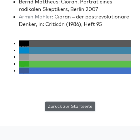
Bernd Mattheus: Cio­ran. Porträt eines
radikalen Skep­tik­ers, Berlin 2007
Armin Mohler
: Cio­ran – der postrev­o­lu­tionäre
Denker, in: Crit­icón (1986), Heft 95
Zurück zur Startseite