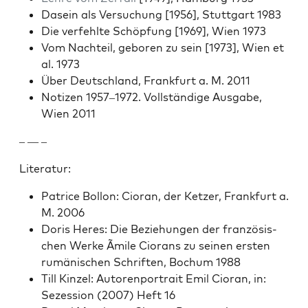
Dasein als Ver­suchung [1956], Stuttgart 1983
Die ver­fehlte Schöp­fung [1969], Wien 1973
Vom Nachteil, geboren zu sein [1973], Wien et
al. 1973
Über Deutsch­land, Frank­furt a. M. 2011
Noti­zen 1957–1972. Voll­ständi­ge Aus­gabe,
Wien 2011
– — –
Lit­er­atur:
Patrice Bol­lon: Cio­ran, der Ket­zer, Frank­furt a.
M. 2006
Doris Heres: Die Beziehun­gen der franzö­sis­
chen Werke Ãmile Cio­rans zu seinen ersten
rumänis­chen Schriften, Bochum 1988
Till Kinzel: Autoren­por­trait Emil Cio­ran, in:
Sezes­sion (2007) Heft 16