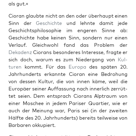
als gut.«
Cio­ran glaubte nicht an den oder über­haupt einen
Sinn der
Geschichte
und lehnte damit jede
Geschicht­sphiloso­phie im engeren Sinne ab:
Geschichte habe keinen Sinn, son­dern nur einen
Ver­lauf. Gle­ich­wohl fand das Prob­lem der
Dekadenz
Cio­rans beson­deres Inter­esse, fragte er
sich doch, warum es zum Nieder­gang von
Kul­
turen
kommt. Für das
Europa
des späten 20.
Jahrhun­derts erkan­nte Cio­ran eine Bedro­hung
von dessen Kul­tur, die von innen käme, weil die
Europäer sein­er Auf­fas­sung nach inner­lich zer­rüt­
tet seien. Dem entsprach Cio­rans Alp­traum von
ein­er Moschee in jedem Paris­er Quarti­er, wie er
auch der Mei­n­ung war, Paris sei (in der zweit­en
Hälfte des 20. Jahrhun­derts) bere­its teil­weise von
Bar­baren okkupiert.