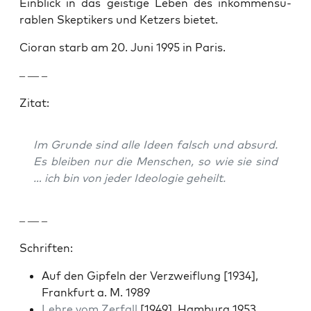
Ein­blick in das geistige Leben des inkom­men­su­
rablen Skep­tik­ers und Ket­zers bietet.
Cio­ran starb am 20. Juni 1995 in Paris.
– — –
Zitat:
Im Grunde sind alle Ideen falsch und absurd.
Es bleiben nur die Men­schen, so wie sie sind
… ich bin von jed­er Ide­olo­gie geheilt.
– — –
Schriften:
Auf den Gipfeln der Verzwei­flung [1934],
Frank­furt a. M. 1989
Lehre vom Zer­fall
[1949], Ham­burg 1953