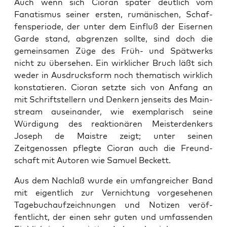
Auch wenn sich Cio­ran später deut­lich vom
Fanatismus sein­er ersten, rumänis­chen, Schaf­
fenspe­ri­ode, der unter dem Ein­fluß der Eis­er­nen
Garde stand, abgren­zen sollte, sind doch die
gemein­samen Züge des Früh- und Spätwerks
nicht zu überse­hen. Ein wirk­lich­er Bruch läßt sich
wed­er in Aus­drucks­form noch the­ma­tisch wirk­lich
kon­sta­tieren. Cio­ran set­zte sich von Anfang an
mit Schrift­stellern und Denkern jen­seits des Main­
stream auseinan­der, wie exem­plar­isch seine
Würdi­gung des reak­tionären Meis­ter­denkers
Joseph de Maistre zeigt; unter seinen
Zeitgenossen pflegte Cio­ran auch die Fre­und­
schaft mit Autoren wie Samuel Beck­ett.
Aus dem Nach­laß wurde ein umfan­gre­ich­er Band
mit eigentlich zur Ver­nich­tung vorge­se­henen
Tage­buchaufze­ich­nun­gen und Noti­zen veröf­
fentlicht, der einen sehr guten und umfassenden