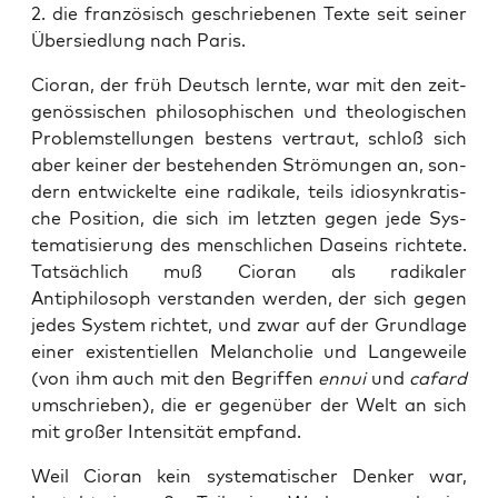
2. die franzö­sisch geschriebe­nen Texte seit sein­er
Über­sied­lung nach Paris.
Cio­ran, der früh Deutsch lernte, war mit den zeit­
genös­sis­chen philosophis­chen und the­ol­o­gis­chen
Prob­lem­stel­lun­gen bestens ver­traut, schloß sich
aber kein­er der beste­hen­den Strö­mungen an, son­
dern entwick­elte eine radikale, teils idiosynkratis­
che Posi­tion, die sich im let­zten gegen jede Sys­
tem­a­tisierung des men­schlichen Daseins richtete.
Tat­säch­lich muß Cio­ran als radikaler
Antiphilosoph ver­standen wer­den, der sich gegen
jedes Sys­tem richtet, und zwar auf der Grund­lage
ein­er exis­ten­tiellen Melan­cholie und Langeweile
(von ihm auch mit den Begrif­f­en
ennui
und
cafard
umschrieben), die er gegenüber der Welt an sich
mit großer Inten­sität emp­fand.
Weil Cio­ran kein sys­tem­a­tis­ch­er Denker war,