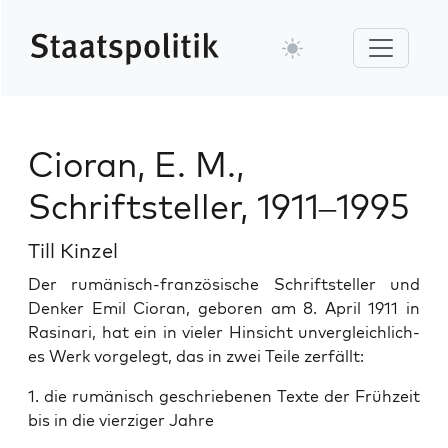
Cioran, E. M.,
Schriftsteller, 1911–1995
Till Kinzel
Der rumänisch-franzö­sis­che Schrift­steller und
Denker Emil Cio­ran, geboren am 8. April 1911 in
Rasi­nari, hat ein in viel­er Hin­sicht unver­gle­ich­lich­
es Werk vorgelegt, das in zwei Teile zer­fällt:
1. die rumänisch geschriebe­nen Texte der Frühzeit
bis in die vierziger Jahre