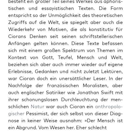
beste­ht ein großer Teil seines Werkes aus apho­ris­
tis­chen und essay­is­tis­chen Tex­ten. Die Form
entspricht so der Unmöglichkeit des the­o­retis­chen
Zugriffs auf die Welt, sie spiegelt aber auch die
Wiederkehr von Motiv­en, die als kon­sti­tu­tiv für
Cio­rans Denken seit seinen schrift­stel­lerischen
Anfän­gen gel­ten kön­nen. Diese Texte befassen
sich mit einem großen Spek­trum von The­men im
Kon­text von Gott, Teufel, Men­sch und Welt,
beziehen sich aber auch immer wieder auf eigene
Erleb­nisse, Gedanken und nicht zulet­zt Lek­türen,
war Cio­ran doch ein uner­sät­tlich­er Leser. In der
Nach­folge der franzö­sis­chen Moral­is­ten, aber
auch englis­ch­er Satirik­er wie Jonathan Swift mit
ihrer scho­nungslosen Durch­leuch­tung der men­
schlichen
Natur
war auch Cio­ran ein
anthro­pol­o­
gis­ch­er
Pes­simist, der sich selb­st von dieser Diag­
nose in kein­er Weise aus­nahm: »Der Men­sch ist
ein Abgrund. Vom Wesen her. Eher schlecht