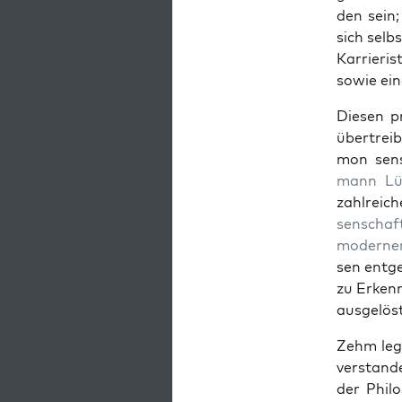
den sein;
sich selb
Kar­ri­er
sowie ein
Diesen p
übertreib
mon sens
mann Lü
zahlre­ic
senschaf
mod­er­ne
sen ent­ge
zu Erken­
aus­gelös
Zehm legt
ver­stand
der Philo