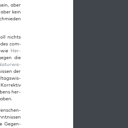
sein, aber
 aber kein
chmieden
ll nichts
 des com­
sowie
Her­
gegen die
Natur­wis­
is­sen der
­t­agswis­
Kor­rek­tiv
ebens her­
aben.
Men­schen­
nt­nis­sen
wie Gegen­