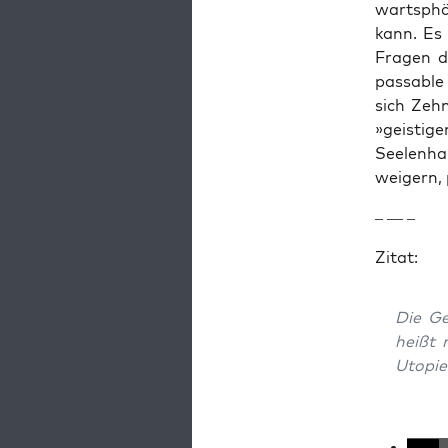
wart­sph
kann. Es 
Fra­gen 
pass­able
sich Zeh
»geisti­g
See­len­h
weigern, 
– — –
Zitat:
Die Ge
heißt 
Utopie«