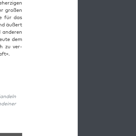
herzi­gen
er großen
e für das
und äußert
d anderen
 heute dem
ch zu ver­
aft«.
an­deln
dein­er