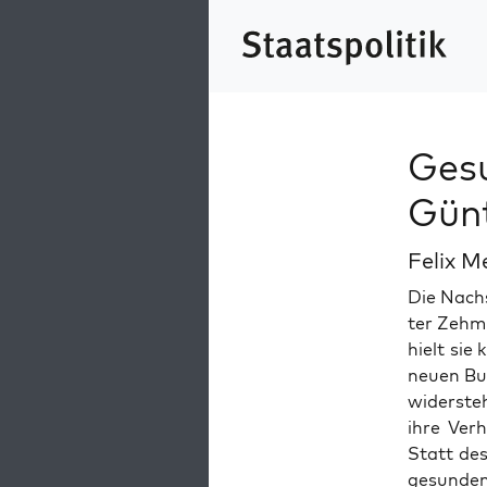
Ges
Gün
Felix M
Die Nach­
ter Zehm 
hielt sie
neuen Bun
wider­ste
ihre Ver
Statt des
gesun­den