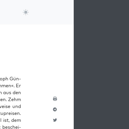
osoph Gün­
m­men«. Er
en aus den
ßten. Zehm
sweise und
upreisen.
l ist, dem
: beschei­