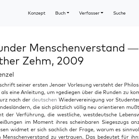
Konzept
Buch
Verfasser
Suche
under Menschenverstand —
ther Zehm, 2009
enzel
schrift sein­er ersten Jenaer Vor­lesung ver­ste­ht der Phil
als eine Anleitung, um »gediegen über die Run­den zu ko
 kurz nach der
deutschen
Wiedervere­ini­gung vor Stu­den­t
­deslän­dern, die sich plöt­zlich völ­lig neu ori­en­tieren mu
­ht der Ver­führung, die west­liche, west­deutsche Leben
­heißun­gen im Moment ihres schein­baren Siegeszugs anz
sen wid­met er sich sach­lich der Frage, warum es sin­nvol
 Men­schen­ver­stand zu ver­trauen. Das bedeutet für ihn