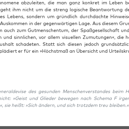
änomene abzuleit­en, die man ganz konkret im Leben be
geht ihm nicht um die streng logis­che Beant­wor­tung d
des Lebens, son­dern um gründlich durch­dachte Hin­weis
 Auskom­men in der gegen­wär­ti­gen Lage. Aus diesem Gr
m auch zum Gut­men­schen­tum, der Spaßge­sellschaft un
en und sinnlichen, vor allem visuellen Zumu­tun­gen«, die
aushalt schade­ten. Statt sich diesen jedoch grund­sät­zli
plädiert er für ein »Höch­st­maß an Über­sicht und Urteil­skr
n­er­alde­vise des gesun­den Men­schen­ver­standes beim H
nicht: »Geist und Glieder bewe­gen nach Schema F irgen­
, sie heißt: »Sich ändern, und sich trotz­dem treu bleiben.«