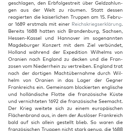
geschla­gen, den Erb­folgestre­it über Geldzahlun­
gen aus der Welt zu räu­men. Statt dessen
reagierten die kaiser­lichen Trup­pen am 15. Feb­ru­
ar 1689 erst­mals mit ein­er
Reich­skriegserk­lärung
.
Bere­its 1688 hat­ten sich Bran­den­burg, Sach­sen,
Hes­sen-Kas­sel und Han­nover im soge­nan­nten
Magde­burg­er Konz­ert mit dem Ziel ver­bün­det,
Hol­land während der Expe­di­tion Wil­helms von
Oranien nach Eng­land zu deck­en und die Fran­
zosen vom Nieder­rhein zu vertreiben. Eng­land trat
nach der dor­ti­gen Machtüber­nahme durch Wil­
helm von Oranien in das Lager der Geg­n­er
Frankre­ichs ein. Gemein­sam block­ierten englis­che
und hol­ländis­che Flotte die franzö­sis­che Küste
und ver­nichteten 1692 die franzö­sis­che Seemacht.
Der Krieg weit­ete sich zu einem europäis­chen
Flächen­brand aus, in dem der Aus­lös­er Frankre­ich
bald auf sich allein gestellt blieb. So waren die
franzö­sis­chen Trup­pen nicht stark genug, die 1688