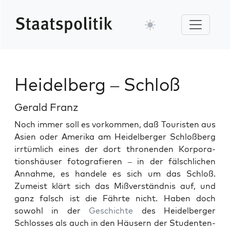
Heidelberg – Schloß
Gerald Franz
Noch immer soll es vorkom­men, daß Touris­ten aus
Asien oder Ameri­ka am Hei­del­berg­er Schloßberg
irrtüm­lich eines der dort thro­nen­den Kor­po­ra­
tionshäuser fotografieren – in der fälschlichen
Annahme, es han­dele es sich um das Schloß.
Zumeist klärt sich das Mißver­ständ­nis auf, und
ganz falsch ist die Fährte nicht. Haben doch
sowohl in der
Geschichte
des Hei­del­berg­er
Schloss­es als auch in den Häusern der Stu­den­ten­