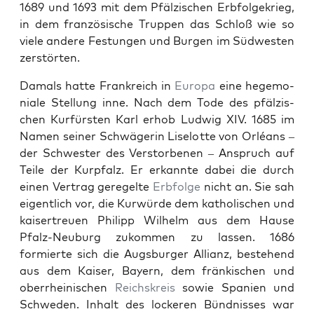
1689 und 1693 mit dem Pfälzis­chen Erb­fol­gekrieg,
in dem franzö­sis­che Trup­pen das Schloß wie so
viele andere Fes­tun­gen und Bur­gen im Süd­west­en
zer­störten.
Damals hat­te Frankre­ich in
Europa
eine hege­mo­
ni­ale Stel­lung inne. Nach dem Tode des pfälzis­
chen Kur­fürsten Karl erhob Lud­wig XIV. 1685 im
Namen sein­er Schwägerin Liselotte von Orléans –
der Schwest­er des Ver­stor­be­nen – Anspruch auf
Teile der Kurp­falz. Er erkan­nte dabei die durch
einen Ver­trag geregelte
Erb­folge
nicht an. Sie sah
eigentlich vor, die Kur­würde dem katholis­chen und
kaiser­treuen Philipp Wil­helm aus dem Hause
Pfalz-Neuburg zukom­men zu lassen. 1686
formierte sich die Augs­burg­er Allianz, beste­hend
aus dem Kaiser, Bay­ern, dem fränkischen und
ober­rheinis­chen
Reich­skreis
sowie Spanien und
Schwe­den. Inhalt des lock­eren Bünd­niss­es war