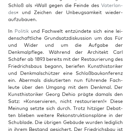
Schloß als »Wall gegen die Feinde des
Vater­lan­
des
« und Zeichen der Unbeugsamkeit wieder­
aufzubauen.
In
Poli­tik
und Fach­welt entzün­dete sich eine lei­
den­schaftliche Grund­satzdiskus­sion um das Für
und Wider und um die Auf­gabe der
Denkmalpflege. Während der Architekt Carl
Schäfer ab 1893 bere­its mit der Restau­rierung des
Friedrichs­baus begann, beriefen Kun­sthis­torik­er
und Denkmalschützer eine Schloßbaukon­ferenz
ein. Aber­mals disku­tierten nun führende Fach­
leute über den Umgang mit dem Denkmal. Der
Kun­sthis­torik­er Georg Dehio prägte damals den
Satz: »Kon­servieren, nicht restau­ri­eren!« Diese
Mei­n­ung set­zte sich durch. Trotz hitziger Debat­
ten blieben weit­ere Rekon­struk­tion­spläne in der
Schublade. Die übri­gen Gebäude wur­den lediglich
in ihrem Bestand gesichert. Der Friedrichs­bau ist