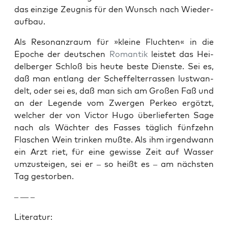
das einzige Zeug­nis für den Wun­sch nach Wieder­
auf­bau.
Als Res­o­nanzraum für »kleine Flucht­en« in die
Epoche der deutschen
Roman­tik
leis­tet das Hei­
del­berg­er Schloß bis heute beste Dien­ste. Sei es,
daß man ent­lang der Schef­fel­ter­rassen lust­wan­
delt, oder sei es, daß man sich am Großen Faß und
an der Leg­ende vom Zwer­gen Perkeo ergötzt,
welch­er der von Vic­tor Hugo über­liefer­ten Sage
nach als Wächter des Fass­es täglich fün­fzehn
Flaschen Wein trinken mußte. Als ihm irgend­wann
ein Arzt riet, für eine gewisse Zeit auf Wass­er
umzusteigen, sei er – so heißt es – am näch­sten
Tag gestor­ben.
– — –
Lit­er­atur: