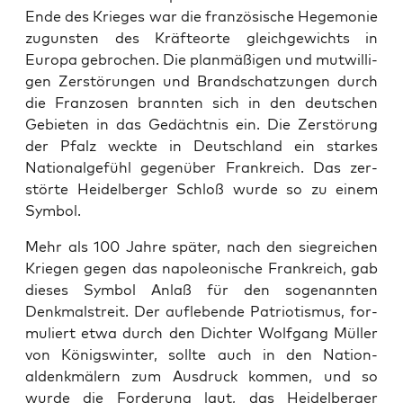
Ende des Krieges war die franzö­sis­che Hege­monie
zugun­sten des Kräf­te­orte gle­ichgewichts in
Europa gebrochen. Die plan­mäßi­gen und mutwilli­
gen Zer­störun­gen und Brand­schatzun­gen durch
die Fran­zosen bran­nten sich in den deutschen
Gebi­eten in das Gedächt­nis ein. Die Zer­störung
der Pfalz weck­te in Deutsch­land ein starkes
Nation­al­ge­fühl gegenüber Frankre­ich. Das zer­
störte Hei­del­berg­er Schloß wurde so zu einem
Sym­bol.
Mehr als 100 Jahre später, nach den siegre­ichen
Kriegen gegen das napoleonis­che Frankre­ich, gab
dieses Sym­bol Anlaß für den soge­nan­nten
Denkmal­stre­it. Der auflebende Patri­o­tismus, for­
muliert etwa durch den Dichter Wolf­gang Müller
von Königswin­ter, sollte auch in den Nation­
aldenkmälern zum Aus­druck kom­men, und so
wurde die Forderung laut, das Hei­del­berg­er