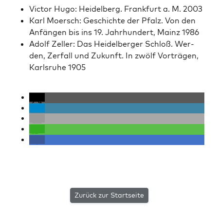
Vic­tor Hugo: Hei­del­berg. Frank­furt a. M. 2003
Karl Moer­sch: Geschichte der Pfalz. Von den
Anfän­gen bis ins 19. Jahrhun­dert, Mainz 1986
Adolf Zeller: Das Hei­del­berg­er Schloß. Wer­
den, Zer­fall und Zukun­ft. In zwölf Vorträ­gen,
Karl­sruhe 1905
Zurück zur Startseite