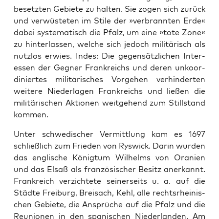
beset­zten Gebi­ete zu hal­ten. Sie zogen sich zurück
und ver­wüsteten im Stile der »ver­bran­nten Erde«
dabei sys­tem­a­tisch die Pfalz, um eine »tote Zone«
zu hin­ter­lassen, welche sich jedoch mil­itärisch als
nut­z­los erwies. Indes: Die gegen­sät­zlichen Inter­
essen der Geg­n­er Frankre­ichs und deren unko­or­
diniertes mil­itärisches Vorge­hen ver­hin­derten
weit­ere Nieder­la­gen Frankre­ichs und ließen die
mil­itärischen Aktio­nen weit­ge­hend zum Still­stand
kom­men.
Unter schwedis­ch­er Ver­mit­tlung kam es 1697
schließlich zum Frieden von Ryswick. Darin wur­den
das englis­che König­tum Wil­helms von Oranien
und das Elsaß als franzö­sis­ch­er Besitz anerkan­nt.
Frankre­ich verzichtete sein­er­seits u. a. auf die
Städte Freiburg, Breisach, Kehl, alle recht­srheinis­
chen Gebi­ete, die Ansprüche auf die Pfalz und die
Reunio­nen in den spanis­chen Nieder­lan­den. Am