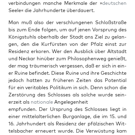
verbindun­gen manche Merk­male der »
deutschen
Seele« die Jahrhun­derte über­dauert.
Man muß also der ver­schlun­genen Schloßs­traße
bis zum Ende fol­gen, um auf jenen Vor­sprung des
Königstuhls ober­halb der Stadt ans Ziel zu gelan­
gen, den die Kur­fürsten von der Pfalz einst zur
Res­i­denz erko­ren. Wer den Aus­blick über Alt­stadt
und Neckar hinüber zum Philosophen­weg genießt,
der mag träumerisch vergessen, daß er sich in ein­
er Ruine befind­et. Diese Ruine und ihre Geschichte
jedoch hat­ten zu früheren Zeit­en das Poten­tial
für ein ver­i­ta­bles Poli­tikum in sich. Denn schon die
Zer­störung des Schloss­es als solche wurde sein­
erzeit als
nationale
Angele­gen­heit
emp­fun­den. Der Ursprung des Schloss­es liegt in
ein­er mit­te­lal­ter­lichen Bur­gan­lage, die im 15. und
16. Jahrhun­dert als Res­i­denz der pfälzis­chen Wit­
tels­bach­er erneuert wurde. Die Ver­wüs­tung kam