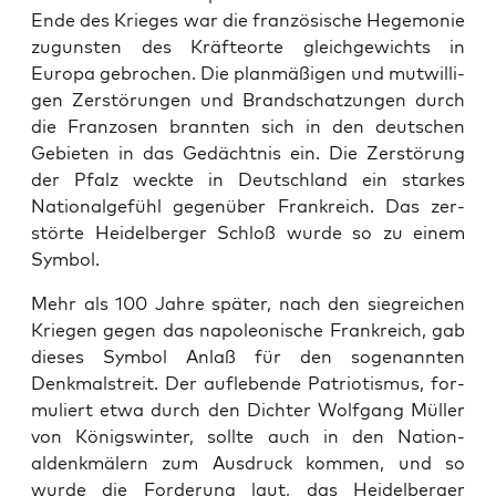
Ende des Krieges war die franzö­sis­che Hege­monie
zugun­sten des Kräf­te­orte gle­ichgewichts in
Europa gebrochen. Die plan­mäßi­gen und mutwilli­
gen Zer­störun­gen und Brand­schatzun­gen durch
die Fran­zosen bran­nten sich in den deutschen
Gebi­eten in das Gedächt­nis ein. Die Zer­störung
der Pfalz weck­te in Deutsch­land ein starkes
Nation­al­ge­fühl gegenüber Frankre­ich. Das zer­
störte Hei­del­berg­er Schloß wurde so zu einem
Sym­bol.
Mehr als 100 Jahre später, nach den siegre­ichen
Kriegen gegen das napoleonis­che Frankre­ich, gab
dieses Sym­bol Anlaß für den soge­nan­nten
Denkmal­stre­it. Der auflebende Patri­o­tismus, for­
muliert etwa durch den Dichter Wolf­gang Müller
von Königswin­ter, sollte auch in den Nation­
aldenkmälern zum Aus­druck kom­men, und so
wurde die Forderung laut, das Hei­del­berg­er