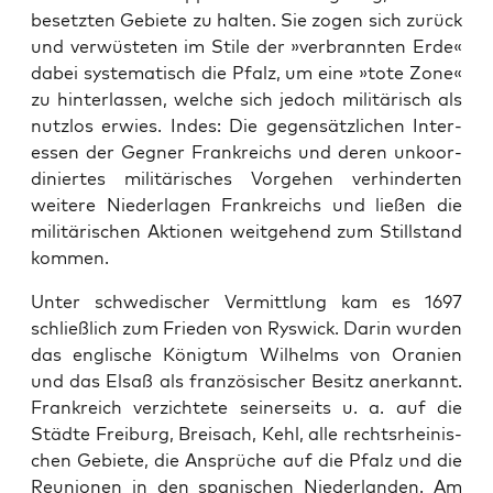
beset­zten Gebi­ete zu hal­ten. Sie zogen sich zurück
und ver­wüsteten im Stile der »ver­bran­nten Erde«
dabei sys­tem­a­tisch die Pfalz, um eine »tote Zone«
zu hin­ter­lassen, welche sich jedoch mil­itärisch als
nut­z­los erwies. Indes: Die gegen­sät­zlichen Inter­
essen der Geg­n­er Frankre­ichs und deren unko­or­
diniertes mil­itärisches Vorge­hen ver­hin­derten
weit­ere Nieder­la­gen Frankre­ichs und ließen die
mil­itärischen Aktio­nen weit­ge­hend zum Still­stand
kom­men.
Unter schwedis­ch­er Ver­mit­tlung kam es 1697
schließlich zum Frieden von Ryswick. Darin wur­den
das englis­che König­tum Wil­helms von Oranien
und das Elsaß als franzö­sis­ch­er Besitz anerkan­nt.
Frankre­ich verzichtete sein­er­seits u. a. auf die
Städte Freiburg, Breisach, Kehl, alle recht­srheinis­
chen Gebi­ete, die Ansprüche auf die Pfalz und die
Reunio­nen in den spanis­chen Nieder­lan­den. Am