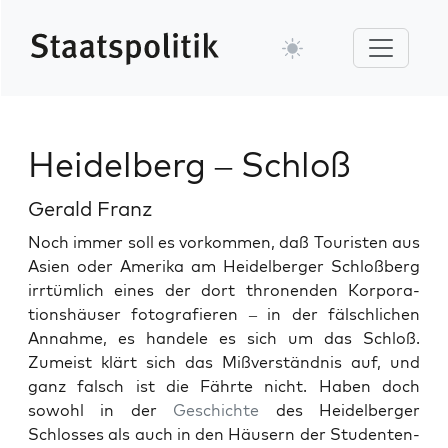
Heidelberg – Schloß
Gerald Franz
Noch immer soll es vorkom­men, daß Touris­ten aus
Asien oder Ameri­ka am Hei­del­berg­er Schloßberg
irrtüm­lich eines der dort thro­nen­den Kor­po­ra­
tionshäuser fotografieren – in der fälschlichen
Annahme, es han­dele es sich um das Schloß.
Zumeist klärt sich das Mißver­ständ­nis auf, und
ganz falsch ist die Fährte nicht. Haben doch
sowohl in der
Geschichte
des Hei­del­berg­er
Schloss­es als auch in den Häusern der Stu­den­ten­