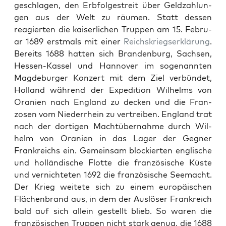
geschla­gen, den Erb­folgestre­it über Geldzahlun­
gen aus der Welt zu räu­men. Statt dessen
reagierten die kaiser­lichen Trup­pen am 15. Feb­ru­
ar 1689 erst­mals mit ein­er
Reich­skriegserk­lärung
.
Bere­its 1688 hat­ten sich Bran­den­burg, Sach­sen,
Hes­sen-Kas­sel und Han­nover im soge­nan­nten
Magde­burg­er Konz­ert mit dem Ziel ver­bün­det,
Hol­land während der Expe­di­tion Wil­helms von
Oranien nach Eng­land zu deck­en und die Fran­
zosen vom Nieder­rhein zu vertreiben. Eng­land trat
nach der dor­ti­gen Machtüber­nahme durch Wil­
helm von Oranien in das Lager der Geg­n­er
Frankre­ichs ein. Gemein­sam block­ierten englis­che
und hol­ländis­che Flotte die franzö­sis­che Küste
und ver­nichteten 1692 die franzö­sis­che Seemacht.
Der Krieg weit­ete sich zu einem europäis­chen
Flächen­brand aus, in dem der Aus­lös­er Frankre­ich
bald auf sich allein gestellt blieb. So waren die
franzö­sis­chen Trup­pen nicht stark genug, die 1688