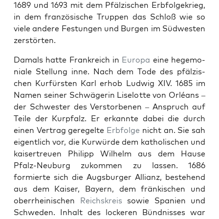
1689 und 1693 mit dem Pfälzis­chen Erb­fol­gekrieg,
in dem franzö­sis­che Trup­pen das Schloß wie so
viele andere Fes­tun­gen und Bur­gen im Süd­west­en
zer­störten.
Damals hat­te Frankre­ich in
Europa
eine hege­mo­
ni­ale Stel­lung inne. Nach dem Tode des pfälzis­
chen Kur­fürsten Karl erhob Lud­wig XIV. 1685 im
Namen sein­er Schwägerin Liselotte von Orléans –
der Schwest­er des Ver­stor­be­nen – Anspruch auf
Teile der Kurp­falz. Er erkan­nte dabei die durch
einen Ver­trag geregelte
Erb­folge
nicht an. Sie sah
eigentlich vor, die Kur­würde dem katholis­chen und
kaiser­treuen Philipp Wil­helm aus dem Hause
Pfalz-Neuburg zukom­men zu lassen. 1686
formierte sich die Augs­burg­er Allianz, beste­hend
aus dem Kaiser, Bay­ern, dem fränkischen und
ober­rheinis­chen
Reich­skreis
sowie Spanien und
Schwe­den. Inhalt des lock­eren Bünd­niss­es war