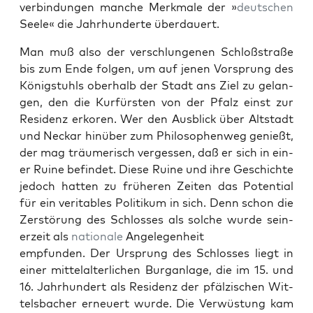
verbindun­gen manche Merk­male der »
deutschen
Seele« die Jahrhun­derte über­dauert.
Man muß also der ver­schlun­genen Schloßs­traße
bis zum Ende fol­gen, um auf jenen Vor­sprung des
Königstuhls ober­halb der Stadt ans Ziel zu gelan­
gen, den die Kur­fürsten von der Pfalz einst zur
Res­i­denz erko­ren. Wer den Aus­blick über Alt­stadt
und Neckar hinüber zum Philosophen­weg genießt,
der mag träumerisch vergessen, daß er sich in ein­
er Ruine befind­et. Diese Ruine und ihre Geschichte
jedoch hat­ten zu früheren Zeit­en das Poten­tial
für ein ver­i­ta­bles Poli­tikum in sich. Denn schon die
Zer­störung des Schloss­es als solche wurde sein­
erzeit als
nationale
Angele­gen­heit
emp­fun­den. Der Ursprung des Schloss­es liegt in
ein­er mit­te­lal­ter­lichen Bur­gan­lage, die im 15. und
16. Jahrhun­dert als Res­i­denz der pfälzis­chen Wit­
tels­bach­er erneuert wurde. Die Ver­wüs­tung kam