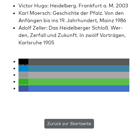
Vic­tor Hugo: Hei­del­berg. Frank­furt a. M. 2003
Karl Moer­sch: Geschichte der Pfalz. Von den
Anfän­gen bis ins 19. Jahrhun­dert, Mainz 1986
Adolf Zeller: Das Hei­del­berg­er Schloß. Wer­
den, Zer­fall und Zukun­ft. In zwölf Vorträ­gen,
Karl­sruhe 1905
Zurück zur Startseite