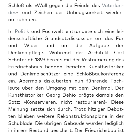
Schloß als »Wall gegen die Feinde des
Vater­lan­
des
« und Zeichen der Unbeugsamkeit wieder­
aufzubauen.
In
Poli­tik
und Fach­welt entzün­dete sich eine lei­
den­schaftliche Grund­satzdiskus­sion um das Für
und Wider und um die Auf­gabe der
Denkmalpflege. Während der Architekt Carl
Schäfer ab 1893 bere­its mit der Restau­rierung des
Friedrichs­baus begann, beriefen Kun­sthis­torik­er
und Denkmalschützer eine Schloßbaukon­ferenz
ein. Aber­mals disku­tierten nun führende Fach­
leute über den Umgang mit dem Denkmal. Der
Kun­sthis­torik­er Georg Dehio prägte damals den
Satz: »Kon­servieren, nicht restau­ri­eren!« Diese
Mei­n­ung set­zte sich durch. Trotz hitziger Debat­
ten blieben weit­ere Rekon­struk­tion­spläne in der
Schublade. Die übri­gen Gebäude wur­den lediglich
in ihrem Bestand gesichert. Der Friedrichs­bau ist