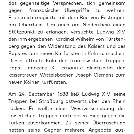
das gegen­seit­ige Ver­sprechen, sich gemein­sam
gegen franzö­sis­che Über­griffe zu wehren.
Frankre­ich reagierte mit dem Bau von Fes­tun­gen
am Ober­rhein. Um auch am Nieder­rhein einen
Stützpunkt zu erlan­gen, ver­suchte Lud­wig XIV.
den ihm ergebe­nen Kar­di­nal Wil­helm von Fürsten­
berg gegen den Wider­stand des Kaisers und des
Pap­stes zum neuen Kur­fürsten in
Köln
zu machen.
Dieser öffnete Köln den franzö­sis­chen Trup­pen.
Papst Innozenz XI. ernan­nte gle­ichzeit­ig den
kaiser­treuen Wit­tels­bach­er Joseph Clemens zum
neuen Köl­ner Kur­fürsten.
Am 24. Sep­tem­ber 1688 ließ Lud­wig XIV. seine
Trup­pen bei Straßburg ost­wärts über den Rhein
rück­en. Er wollte ein­er West­ver­schiebung der
kaiser­lichen Trup­pen nach deren Sieg gegen die
Türken zuvorkom­men. Zu sein­er Über­raschung
hat­ten seine Geg­n­er mehrere Ange­bote aus­