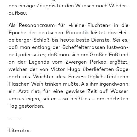
das einzige Zeug­nis für den Wun­sch nach Wieder­
auf­bau.
Als Res­o­nanzraum für »kleine Flucht­en« in die
Epoche der deutschen
Roman­tik
leis­tet das Hei­
del­berg­er Schloß bis heute beste Dien­ste. Sei es,
daß man ent­lang der Schef­fel­ter­rassen lust­wan­
delt, oder sei es, daß man sich am Großen Faß und
an der Leg­ende vom Zwer­gen Perkeo ergötzt,
welch­er der von Vic­tor Hugo über­liefer­ten Sage
nach als Wächter des Fass­es täglich fün­fzehn
Flaschen Wein trinken mußte. Als ihm irgend­wann
ein Arzt riet, für eine gewisse Zeit auf Wass­er
umzusteigen, sei er – so heißt es – am näch­sten
Tag gestor­ben.
– — –
Lit­er­atur: