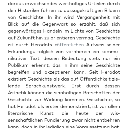
daraus erwach­sendes werthaltiges Urteilen durch
den His­torik­er führen zu aus­sagekräfti­gen Bildern
von Geschichte. In ihr wird Ver­gan­gen­heit mit
Blick auf die Gegen­wart so erzählt, daß sich
gegen­wär­tiges Han­deln im Lichte von Geschichte
auf Zukun­ft hin zu ori­en­tieren ver­mag. Geschichte
ist durch Herodots »
öffentlichen
Aufweis sein­er
Erkun­dung« fol­glich von vorn­here­in ein kom­mu­
nika­tiv­er Text, dessen Bedeu­tung stets nur ein
Pub­likum erken­nt, das in ihm seine Geschichte
begreifen und akzep­tieren kann. Seit Herodot
existiert Geschichte als das auf Öffentlichkeit zie­
lende Sprachkunst­werk. Erst durch dessen
Ästhetik kön­nen die sinnhalti­gen Botschaften der
Geschichte zur Wirkung kom­men. Geschichte, so
hat Herodot als erster demon­stri­ert, ist vor allem
lit­er­arische Kun­st, die heute der wis­
senschaftlichen Fundierung zwar nicht ent­behren
kann, doch in ihr lediglich eine Voraus­set­zung hat.