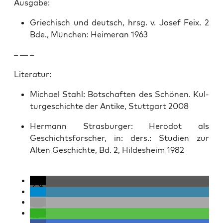
Aus­gabe:
Griechisch und deutsch, hrsg. v. Josef Feix. 2
Bde., München: Heimer­an 1963
– — –
Lit­er­atur:
Michael Stahl: Botschaften des Schö­nen. Kul­
turgeschichte der Antike, Stuttgart 2008
Her­mann Stras­burg­er: Herodot als
Geschichts­forsch­er, in: ders.: Stu­di­en zur
Alten Geschichte, Bd. 2, Hildesheim 1982