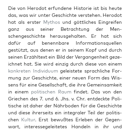
Die von Herodot erfun­dene His­to­rie ist bis heute
das, was wir unter Geschichte ver­ste­hen. Herodot
hat als erster
Mythos
und göt­tlich­es Ein­greifen
ganz aus sein­er Betra­ch­tung der Men­
schengeschichte her­aus­ge­hal­ten. Er hat sich
dafür auf benennbare Infor­ma­tion­squellen
gestützt, aus denen er in seinem Kopf und durch
seinen Erzähltext ein Bild der Ver­gan­gen­heit geze­
ich­net hat. Sie wird einzig durch diese von einem
konkreten
Indi­vidu­um
geleis­tete sprach­liche For­
mung zur Geschichte, ein­er neuen Form des Wis­
sens für eine Gesellschaft, die ihre Gemein­samkeit
in einem
poli­tis­chen
Raum
find­et. Das von den
Griechen des 7. und 6. Jhs. v. Chr. ent­deck­te Poli­
tis­che ist daher der Nährbo­den für die Geschichte
und diese ihrer­seits ein inte­graler Teil der poli­tis­
chen
Kul­tur
. Erst bewußtes Erleben der Gegen­
wart, inter­essegeleit­etes Han­deln in ihr und