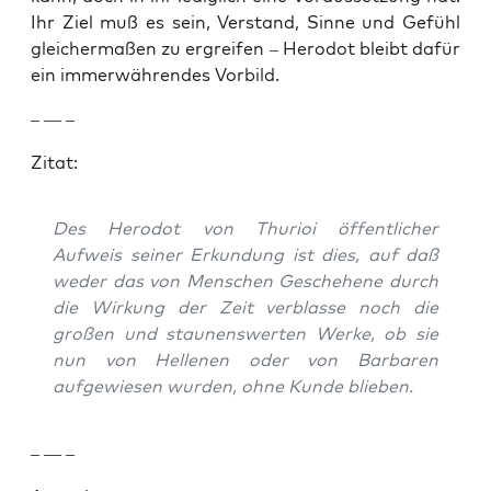
Ihr Ziel muß es sein, Ver­stand, Sinne und Gefühl
gle­icher­maßen zu ergreifen – Herodot bleibt dafür
ein immer­währen­des Vor­bild.
– — –
Zitat:
Des Herodot von Thu­ri­oi öffentlich­er
Aufweis sein­er Erkun­dung ist dies, auf daß
wed­er das von Men­schen Geschehene durch
die Wirkung der Zeit verblasse noch die
großen und staunenswerten Werke, ob sie
nun von Hel­lenen oder von Bar­baren
aufgewiesen wur­den, ohne Kunde blieben.
– — –