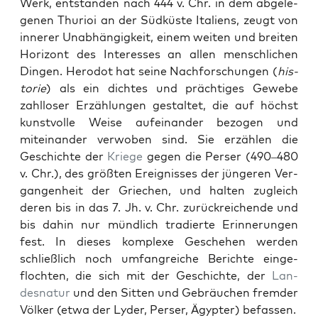
Werk, ent­standen nach 444 v. Chr. in dem abgele­
ge­nen Thu­ri­oi an der Süd­küste Ital­iens, zeugt von
inner­er Unab­hängigkeit, einem weit­en und bre­it­en
Hor­i­zont des Inter­ess­es an allen men­schlichen
Din­gen. Herodot hat seine Nach­forschun­gen (
his­
to­rie
) als ein dicht­es und prächtiges Gewebe
zahllos­er Erzäh­lun­gen gestal­tet, die auf höchst
kun­stvolle Weise aufeinan­der bezo­gen und
miteinan­der ver­woben sind. Sie erzählen die
Geschichte der
Kriege
gegen die Pers­er (490–480
v. Chr.), des größten Ereigniss­es der jün­geren Ver­
gan­gen­heit der Griechen, und hal­ten zugle­ich
deren bis in das 7. Jh. v. Chr. zurück­re­ichende und
bis dahin nur mündlich tradierte Erin­nerun­gen
fest. In dieses kom­plexe Geschehen wer­den
schließlich noch umfan­gre­iche Berichte einge­
flocht­en, die sich mit der Geschichte, der
Lan­
desnatur
und den Sit­ten und Gebräuchen fremder
Völk­er (etwa der Lyder, Pers­er, Ägypter) befassen.