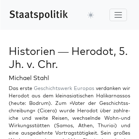
Historien — Herodot, 5.
Jh. v. Chr.
Michael Stahl
Das erste
Geschichtswerk
Europas
ver­danken wir
Herodot aus dem kleinasi­atis­chen Halikar­nas­sos
(heute: Bodrum). Zum »Vater der Geschichtss­
chrei­bung« (Cicero) wurde Herodot über zahlre­
iche und weite Reisen, wech­sel­nde Wohn-und
Wirkungsstät­ten (Samos, Athen, Thu­ri­oi) und
eine aus­gedehnte Vor­tragstätigkeit. Sein großes