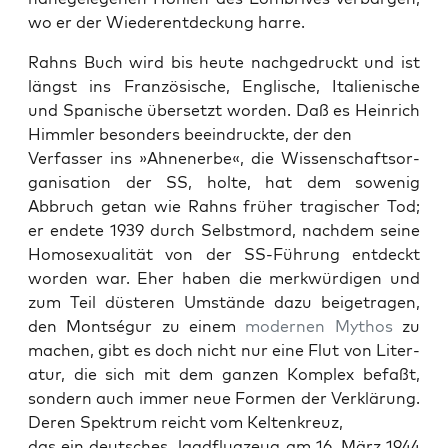
wo er der Wieder­ent­deck­ung harre.
Rahns Buch wird bis heute nachge­druckt und ist
längst ins Franzö­sis­che, Englis­che, Ital­ienis­che
und Spanis­che über­set­zt wor­den. Daß es Hein­rich
Himm­ler beson­ders beein­druck­te, der den
Ver­fass­er ins »Ahnenerbe«, die Wis­senschaft­sor­
gan­i­sa­tion der SS, holte, hat dem sowenig
Abbruch getan wie Rahns früher tragis­ch­er Tod;
er endete 1939 durch Selb­st­mord, nach­dem seine
Homo­sex­u­al­ität von der SS-Führung ent­deckt
wor­den war. Eher haben die merk­würdi­gen und
zum Teil düsteren Umstände dazu beige­tra­gen,
den Montségur zu einem
mod­er­nen
Mythos
zu
machen, gibt es doch nicht nur eine Flut von Lit­er­
atur, die sich mit dem ganzen Kom­plex befaßt,
son­dern auch immer neue For­men der Verk­lärung.
Deren Spek­trum reicht vom Kel­tenkreuz,
das ein deutsches Jagdflugzeug am 16. März 1944