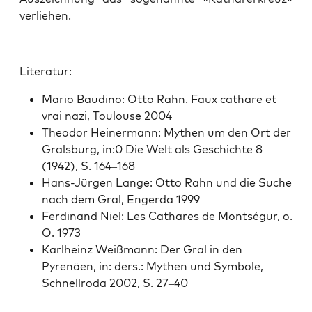
ver­liehen.
– — –
Lit­er­atur:
Mario Baudi­no: Otto Rahn. Faux cathare et
vrai nazi, Toulouse 2004
Theodor Hein­er­mann: Mythen um den Ort der
Grals­burg, in:0 Die Welt als Geschichte 8
(1942), S. 164–168
Hans-Jür­gen Lange: Otto Rahn und die Suche
nach dem Gral, Enger­da 1999
Fer­di­nand Niel: Les Cathares de Montségur, o.
O. 1973
Karl­heinz Weiß­mann: Der Gral in den
Pyrenäen, in: ders.: Mythen und Sym­bole,
Schnell­ro­da 2002, S. 27–40