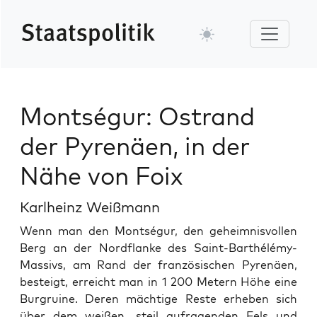
Montségur: Ostrand
der Pyrenäen, in der
Nähe von Foix
Karlheinz Weißmann
Wenn man den Montségur, den geheimnisvollen
Berg an der Nord­flanke des Saint-Barthélémy-
Mas­sivs, am Rand der franzö­sis­chen Pyrenäen,
besteigt, erre­icht man in 1 200 Metern Höhe eine
Bur­gru­ine. Deren mächtige Reste erheben sich
über dem weißen, steil aufra­gen­den Fels und