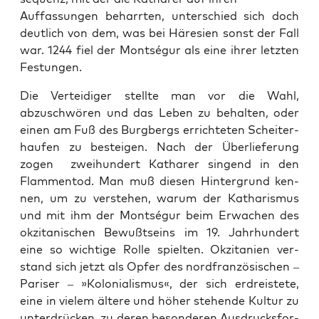
Auf­fas­sun­gen behar­rten, unter­schied sich doch
deut­lich von dem, was bei Häre­sien son­st der Fall
war. 1244 fiel der Montségur als eine ihrer let­zten
Fes­tun­gen.
Die Vertei­di­ger stellte man vor die Wahl,
abzuschwören und das Leben zu behal­ten, oder
einen am Fuß des Burg­bergs errichteten Scheit­er­
haufen zu besteigen. Nach der Über­liefer­ung
zogen zwei­hun­dert Kathar­er sin­gend in den
Flam­men­tod. Man muß diesen Hin­ter­grund ken­
nen, um zu ver­ste­hen, warum der Katharis­mus
und mit ihm der Montségur beim Erwachen des
okz­i­tanis­chen Bewußt­seins im 19. Jahrhun­dert
eine so wichtige Rolle spiel­ten. Okz­i­tanien ver­
stand sich jet­zt als Opfer des nord­franzö­sis­chen –
Paris­er – »Kolo­nial­is­mus«, der sich erdreis­tete,
eine in vielem ältere und höher ste­hende Kul­tur zu
unter­drück­en, zu deren beson­deren Aus­drucks­for­