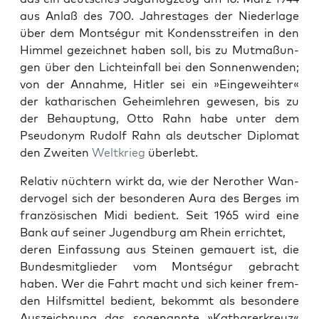
aus Anlaß des 700. Jahrestages der Nieder­lage
über dem Montségur mit Kon­densstreifen in den
Him­mel geze­ich­net haben soll, bis zu Mut­maßun­
gen über den Lichte­in­fall bei den Son­nen­wen­den;
von der Annahme, Hitler sei ein »Eingewei­hter«
der katharischen Geheim­lehren gewe­sen, bis zu
der Behaup­tung, Otto Rahn habe unter dem
Pseu­do­nym Rudolf Rahn als deutsch­er Diplo­mat
den Zweit­en
Weltkrieg
über­lebt.
Rel­a­tiv nüchtern wirkt da, wie der Nerother Wan­
der­vo­gel sich der beson­deren Aura des Berges im
franzö­sis­chen Midi bedi­ent. Seit 1965 wird eine
Bank auf sein­er Jugend­burg am Rhein errichtet,
deren Ein­fas­sung aus Steinen gemauert ist, die
Bun­desmit­glieder vom Montségur gebracht
haben. Wer die Fahrt macht und sich kein­er frem­
den Hil­f­s­mit­tel bedi­ent, bekommt als beson­dere
Ausze­ich­nung das soge­nan­nte »Kathar­erkreuz«