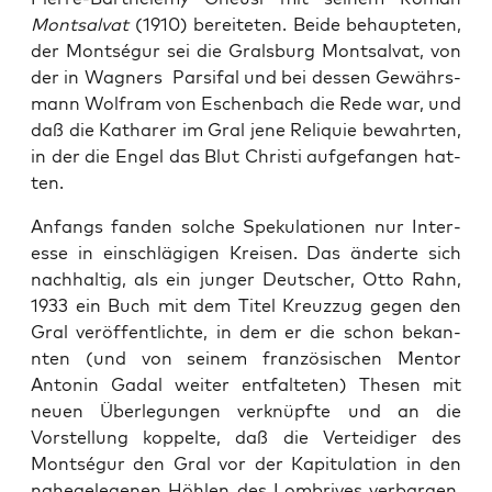
Montsal­vat
(1910) bere­it­eten. Bei­de behaupteten,
der Montségur sei die Grals­burg Montsal­vat, von
der in Wag­n­ers Par­si­fal und bei dessen Gewährs­
mann Wol­fram von Eschen­bach die Rede war, und
daß die Kathar­er im Gral jene Reliquie bewahrten,
in der die Engel das Blut Christi aufge­fan­gen hat­
ten.
Anfangs fan­den solche Speku­la­tio­nen nur Inter­
esse in ein­schlägi­gen Kreisen. Das änderte sich
nach­haltig, als ein junger Deutsch­er, Otto Rahn,
1933 ein Buch mit dem Titel Kreuz­zug gegen den
Gral veröf­fentlichte, in dem er die schon bekan­
nten (und von seinem franzö­sis­chen Men­tor
Antonin Gadal weit­er ent­fal­teten) The­sen mit
neuen Über­legun­gen verknüpfte und an die
Vorstel­lung kop­pelte, daß die Vertei­di­ger des
Montségur den Gral vor der Kapit­u­la­tion in den
nahegele­ge­nen Höhlen des Lom­brives ver­bar­gen,