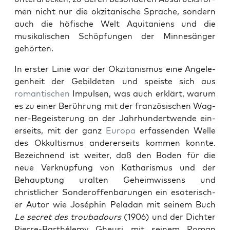
men nicht nur die okz­i­tanis­che Sprache, son­dern
auch die höfis­che Welt Aqui­taniens und die
musikalis­chen Schöp­fun­gen der Min­nesänger
gehörten.
In erster Lin­ie war der Okz­i­tanis­mus eine Angele­
gen­heit der Gebilde­ten und speiste sich aus
roman­tis­chen
Impulsen, was auch erk­lärt, warum
es zu ein­er Berührung mit der franzö­sis­chen Wag­
n­er-Begeis­terung an der Jahrhun­der­twende ein­
er­seits, mit der ganz
Europa
erfassenden Welle
des Okkul­tismus ander­er­seits kom­men kon­nte.
Beze­ich­nend ist weit­er, daß den Boden für die
neue Verknüp­fung von Katharis­mus und der
Behaup­tung ural­ten Geheimwis­sens und
christlich­er Son­derof­fen­barun­gen ein eso­ter­isch­
er Autor wie Joséphin Peladan mit seinem Buch
Le secret des trou­ba­dours
(1906) und der Dichter
Pierre-Barthéle­my Gheusi mit seinem Roman