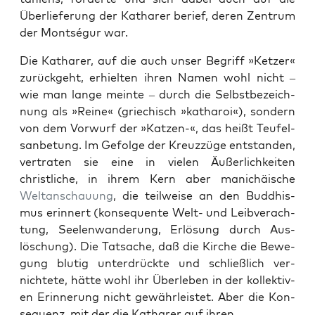
Über­liefer­ung der Kathar­er berief, deren Zen­trum
der Montségur war.
Die Kathar­er, auf die auch unser Begriff »Ket­zer«
zurück­ge­ht, erhiel­ten ihren Namen wohl nicht –
wie man lange meinte – durch die Selb­st­beze­ich­
nung als »Reine« (griechisch »katharoi«), son­dern
von dem Vor­wurf der »Katzen-«, das heißt Teufel­
san­be­tung. Im Gefolge der Kreuz­züge ent­standen,
ver­trat­en sie eine in vie­len Äußer­lichkeit­en
christliche, in ihrem Kern aber manichäis­che
Weltan­schau­ung
, die teil­weise an den Bud­dhis­
mus erin­nert (kon­se­quente Welt- und Leib­ver­ach­
tung, See­len­wan­derung, Erlö­sung durch Aus­
löschung). Die Tat­sache, daß die Kirche die Bewe­
gung blutig unter­drück­te und schließlich ver­
nichtete, hätte wohl ihr Über­leben in der kollek­tiv­
en Erin­nerung nicht gewährleis­tet. Aber die Kon­
se­quenz, mit der die Kathar­er auf ihren