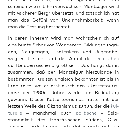
scheinen wie mit ihm verwach­sen. Montségur wird
mit »sicher­er Berg« über­set­zt, und tat­säch­lich hat
man das Gefühl von Unein­nehm­barkeit, wenn
man die Fes­tung betra­chtet.
In deren Innerem wird man wahrschein­lich auf
eine bunte Schar von Wan­der­ern, Bil­dung­shun­gri­
gen, Neugieri­gen, Eso­terik­ern und Jugend­be­
wegten tre­f­fen, und der Anteil der
Deutschen
dürfte über­raschend groß sein. Das hängt damit
zusam­men, daß der Montségur hierzu­lande in
bes­timmten Kreisen ungle­ich bekan­nter ist als in
Frankre­ich, wo er erst durch den »Ket­zer­touris­
mus« der 1980er Jahre wieder an Bedeu­tung
gewann. Dieser Ket­zer­touris­mus hat­te mit der
let­zten Welle des Okz­i­tanis­mus zu tun, der die
kul­
turelle
– manch­mal auch
poli­tis­che
– Selb­
ständigkeit des franzö­sis­chen Südens, Okz­i­
taniens, forderte und sich dabei auch auf die