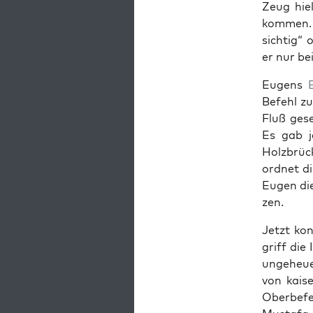
Zeug hiel
kom­men. 
sichtig“ 
er nur bei
Eugens
Befehl zu
Fluß gese
Es gab j
Holzbrück
ord­net d
Eugen die
zen.
Jet­zt ko
griff die
unge­heue
von kaise
Ober­be­