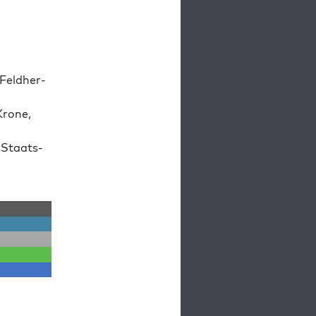
Feld­her­
ro­ne,
 Staats­