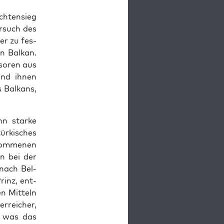
ht­en­sieg
r­such des
er zu fes­
n Balkan.
­soren aus
und ihnen
 Balka­ns,
nn starke
türkisches
nomme­nen
en bei der
 nach Bel­
rinz, ent­
n Mit­teln
re­ich­er,
, was das