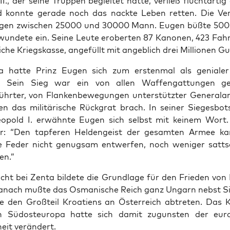
., der seine Trup­pen begleit­et hat­te, ver­ließ fluchtar­ti
 kon­nte ger­ade noch das nack­te Leben ret­ten. Die Ver
agen zwis­chen 25000 und 30000 Mann. Eugen büßte 500
wun­dete ein. Seine Leute eroberten 87 Kanonen, 423 Fah
iche Kriegskasse, ange­füllt mit ange­blich drei Mil­lio­nen G
ta hat­te Prinz Eugen sich zum ersten­mal als genialer 
. Sein Sieg war ein von allen Waf­fen­gat­tun­gen g
ührter, von Flanken­be­we­gun­gen unter­stützter Gen­er­alan­
n das mil­itärische Rück­grat brach. In sein­er Sieges­bo
eopold I. erwäh­nte Eugen sich selb­st mit keinem Wort.
er: “Den tapfer­en Heldengeist der gesamten Armee k
 Fed­er nicht genugsam entwer­fen, noch weniger satt
en.”
cht bei Zen­ta bildete die Grund­lage für den Frieden von 
anach mußte das Osman­is­che Reich ganz Ungarn neb­st S
 den Großteil Kroa­t­iens an Öster­re­ich abtreten. Das K
in Südos­teu­ropa hat­te sich damit zugun­sten der euro
heit verän­dert.