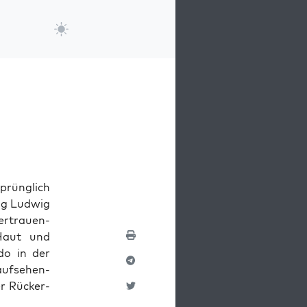
prünglich
ig Lud­wig
er­trauen­
 Haut und
do in der
uf­se­hen­
er Rücker­