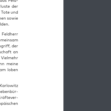
g das Feld­
­luste der
 Tote und
­nen sowie
ulden.
Feld­herr
emein­sam
griff, der
tschaft an
 Vielmehr
ann meine
sam loben
Kar­lowitz
ieben­bür­
räftev­er­
päis­chen