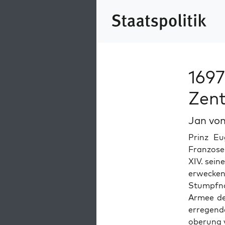
1697
Zent
Jan von
Prinz Eug
Fran­zose
XIV. sein
er­weck­
Stumpf­n
Armee des
erre­gend
oberung v