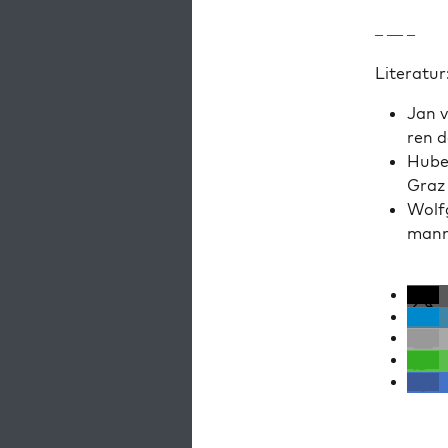
– — –
Lit­er­atur
Jan v
ren d
Huber
Graz
Wolf­
mann