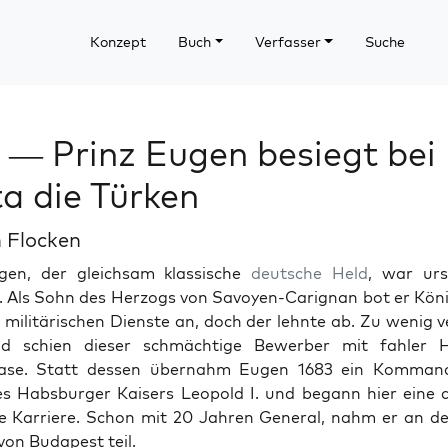
Konzept
Buch
Verfasser
Suche
 — Prinz Eugen besiegt bei
a die Türken
 Flocken
en, der gle­ich­sam klas­sis­che
deutsche
Held
, war urs
. Als Sohn des Her­zogs von Savoyen-Carig­nan bot er Kön
e mil­itärischen Dien­ste an, doch der lehnte ab. Zu wenig v
end schien dieser schmächtige Bewer­ber mit fahler
ase. Statt dessen über­nahm Eugen 1683 ein Kom­man­
 Hab­s­burg­er Kaisers Leopold I. und begann hier eine a
e Kar­riere. Schon mit 20 Jahren Gen­er­al, nahm er an d
on Budapest teil.