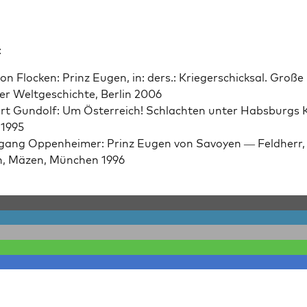
:
on Flock­en: Prinz Eugen, in: ders.: Kriegerschick­sal. Große 
er Welt­geschichte, Berlin 2006
t Gun­dolf: Um Öster­re­ich! Schlacht­en unter Hab­s­burgs K
 1995
gang Oppen­heimer: Prinz Eugen von Savoyen — Feld­herr,
, Mäzen, München 1996