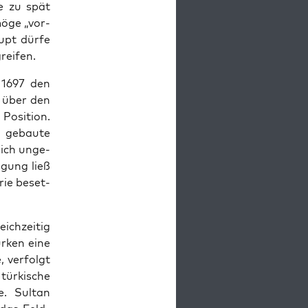
e zu spät
möge „vor­
aupt dürfe
greifen.
r 1697 den
n über den
Posi­tion.
n gebaute
lich unge­
­gung ließ
rie beset­
ichzeit­ig
ürken eine
ver­fol­gt
 türkische
. Sul­tan