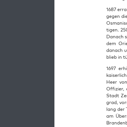
1687 erra
gegen die
Osman­is
ti­gen. 2
Danach s
dem Ori­
danach u.
blieb in 
1697 erh
kaiser­li
Heer von
Offizier,
Stadt Zen
grad, vor
lang der
am Über­s
Bran­den