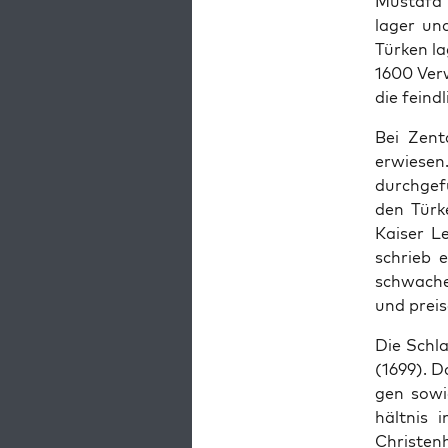
Mustafa II
lager und
Türken l
1600 Ver­
die feindl
Bei Zen­
erwiesen
durchge­f
den Türke
Kaiser L
schrieb 
schwache
und preis
Die Schla
(1699). D
gen sowie
hält­nis 
Chris­ten­