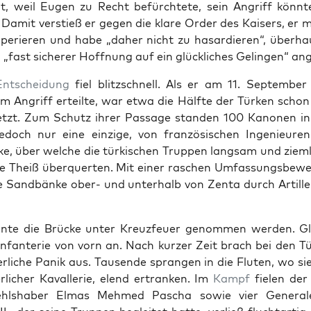
t, weil Eugen zu Recht befürchtete, sein Angriff kön­nt
Damit ver­stieß er gegen die klare Order des Kaisers, er 
operieren und habe „daher nicht zu hasardieren“, über­h
 „fast sicher­er Hoff­nung auf ein glück­lich­es Gelin­gen“ an
Entschei­dung
fiel blitzschnell. Als er am 11. Sep­tem­be
m Angriff erteilte, war etwa die Hälfte der Türken scho
t­zt. Zum Schutz ihrer Pas­sage standen 100 Kanonen in 
edoch nur eine einzige, von franzö­sis­chen Inge­nieure
e, über welche die türkischen Trup­pen langsam und ziem­
ie Theiß über­querten. Mit ein­er raschen Umfas­sungs­be­we
 Sand­bänke ober- und unter­halb von Zen­ta durch Artille
n­nte die Brücke unter Kreuzfeuer genom­men wer­den. Gle­
 Infan­terie von vorn an. Nach kurz­er Zeit brach bei den T
r­liche Panik aus. Tausende sprangen in die Fluten, wo sie, 
r­lich­er Kaval­lerie, elend ertranken. Im
Kampf
fie­len der
fehlshaber Elmas Mehmed Pascha sowie vier Gen­erale