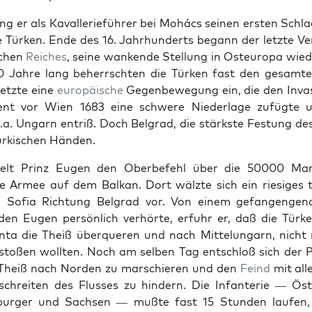
ng er als Kaval­lerieführer bei Mohács seinen ersten Schlac
 Türken. Ende des 16. Jahrhun­derts begann der let­zte Ve
­chen
Reich­es
, seine wank­ende Stel­lung in Osteu­ropa wied
50 Jahre lang beherrscht­en die Türken fast den gesamte
et­zte eine
europäis­che
Gegen­be­we­gung ein, die den Inva
ent vor Wien 1683 eine schwere Nieder­lage zufügte 
a. Ungarn entriß. Doch Bel­grad, die stärk­ste Fes­tung des
türkischen Hän­den.
ielt Prinz Eugen den Ober­be­fehl über die 50000 Ma
che Armee auf dem Balkan. Dort wälzte sich ein riesiges 
 Sofia Rich­tung Bel­grad vor. Von einem gefan­genge
 den Eugen per­sön­lich ver­hörte, erfuhr er, daß die Türk
­ta die Theiß über­queren und nach Mit­telun­garn, nicht
stoßen woll­ten. Noch am sel­ben Tag entschloß sich der P
 Theiß nach Nor­den zu marschieren und den
Feind
mit alle
chre­it­en des Flusses zu hin­dern. Die Infan­terie — Öster­
­burg­er und Sach­sen — mußte fast 15 Stun­den laufen