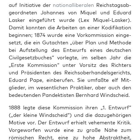
auf Ini­tia­tive der
nation­al­lib­eralen
Reich­stagsab­
ge­ord­neten Johannes von Miquel und Eduard
Lasker einge­führt wurde (Lex Miquel-Lasker).
Damit kon­nten die Arbeit­en an ein­er Kod­i­fika­tion
begin­nen; 1874 wurde eine Vorkom­mis­sion einge­
set­zt, die ein Gutacht­en „über Plan und Meth­ode
bei Auf­stel­lung des Entwurfs eines deutschen
Civilge­set­zbuch­es“ vor­legte, im sel­ben Jahr die
„Erste Kom­mis­sion“ unter Vor­sitz des Richters
und Präsi­den­ten des Reich­sober­han­dels­gerichts,
Eduard Pape, ein­berufen. Sie umfaßte elf Mit­
glieder, im wesentlichen Prak­tik­er, aber auch den
bedeu­ten­den Pan­dek­tis­ten Bern­hard Wind­scheid.
1888 legte diese Kom­mis­sion ihren „1. Entwurf“
(„der kleine Wind­scheid“) und die dazuge­höri­gen
Motive vor. Der Entwurf erhielt vehe­mente Kri­tik.
Vorge­wor­fen wurde eine zu große Nähe zum
römis­chen Recht, eine zu hohe Abstrak­theit,