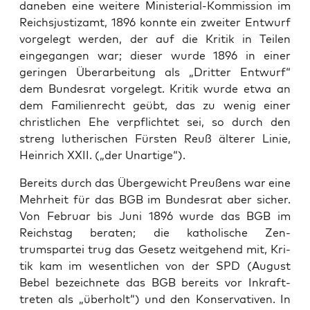
daneben eine weit­ere Min­is­te­r­i­al-Kom­mis­sion im
Reich­sjus­ti­zamt, 1896 kon­nte ein zweit­er Entwurf
vorgelegt wer­den, der auf die Kri­tik in Teilen
einge­gan­gen war; dieser wurde 1896 in ein­er
gerin­gen Über­ar­beitung als „Drit­ter Entwurf“
dem Bun­desrat vorgelegt. Kri­tik wurde etwa an
dem Fam­i­lien­recht geübt, das zu wenig ein­er
christlichen Ehe verpflichtet sei, so durch den
streng lutherischen Fürsten Reuß älter­er Lin­ie,
Hein­rich XXII. („der Unar­tige“).
Bere­its durch das Übergewicht Preußens war eine
Mehrheit für das BGB im Bun­desrat aber sich­er.
Von Feb­ru­ar bis Juni 1896 wurde das BGB im
Reich­stag berat­en; die katholis­che Zen­
trumspartei trug das Gesetz weit­ge­hend mit, Kri­
tik kam im wesentlichen von der SPD (August
Bebel beze­ich­nete das BGB bere­its vor Inkraft­
treten als „über­holt“) und den Kon­ser­v­a­tiv­en. In