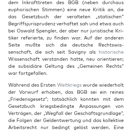
dem Inkraft­treten des BGB (neben dur­chaus
eupho­rischen Stim­men) eine neue Kri­tik an, die
das Geset­zbuch der ver­al­teten „sta­tis­chen“
Begriff­sjurispru­denz ver­haftet sah und etwa auch
bei Oswald Spen­gler, der aber nur juris­tis­che Kri­
tik­er referierte, zu find­en war. Auf der anderen
Seite mußte sich die deutsche Rechtswis­
senschaft, die sich seit Sav­i­gny als
his­torische
Wis­senschaft ver­standen hat­te, neu ori­en­tieren;
die sub­sidiäre Gel­tung des „Gemeinen Rechts“
war fort­ge­fall­en.
Während des Ersten
Weltkriegs
wurde wieder­holt
der Vor­wurf erhoben, das BGB sei ein reines
„Friedens­ge­setz“; tat­säch­lich kon­nten mit dem
Geset­zbuch kriegs­be­d­ingte Anpas­sun­gen von
Verträ­gen, der „Weg­fall der Geschäfts­grund­lage“,
die Fol­gen der Gelden­twer­tung und das kollek­tive
Arbeit­srecht nur bed­ingt gelöst wer­den. Eine