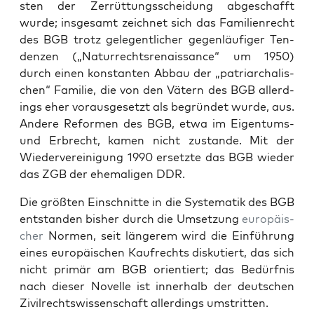
sten der Zer­rüt­tungss­chei­dung abgeschafft
wurde; ins­ge­samt zeich­net sich das Fam­i­lien­recht
des BGB trotz gele­gentlich­er gegen­läu­figer Ten­
den­zen („Natur­recht­sre­nais­sance“ um 1950)
durch einen kon­stan­ten Abbau der „patri­ar­chalis­
chen“ Fam­i­lie, die von den Vätern des BGB allerd­
ings eher voraus­ge­set­zt als begrün­det wurde, aus.
Andere Refor­men des BGB, etwa im Eigen­tums-
und Erbrecht, kamen nicht zus­tande. Mit der
Wiedervere­ini­gung 1990 erset­zte das BGB wieder
das ZGB der ehe­ma­li­gen DDR.
Die größten Ein­schnitte in die Sys­tem­atik des BGB
ent­standen bish­er durch die Umset­zung
europäis­
ch­er
Nor­men, seit län­gerem wird die Ein­führung
eines europäis­chen Kaufrechts disku­tiert, das sich
nicht primär am BGB ori­en­tiert; das Bedürf­nis
nach dieser Nov­el­le ist inner­halb der deutschen
Zivil­rechtswis­senschaft allerd­ings umstrit­ten.