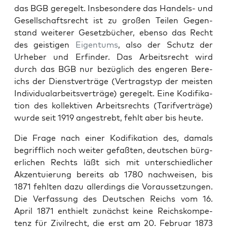
das BGB geregelt. Ins­beson­dere das Han­dels- und
Gesellschaft­srecht ist zu großen Teilen Gegen­
stand weit­er­er Geset­zbüch­er, eben­so das Recht
des geisti­gen
Eigen­tums
, also der Schutz der
Urhe­ber und Erfind­er. Das Arbeit­srecht wird
durch das BGB nur bezüglich des engeren Bere­
ichs der Dien­stverträge (Ver­tragstyp der meis­ten
Indi­vid­u­alar­beitsverträge) geregelt. Eine Kod­i­fika­
tion des kollek­tiv­en Arbeit­srechts (Tar­ifverträge)
wurde seit 1919 angestrebt, fehlt aber bis heute.
Die Frage nach ein­er Kod­i­fika­tion des, damals
begrif­flich noch weit­er gefaßten, deutschen bürg­
er­lichen Rechts läßt sich mit unter­schiedlich­er
Akzen­tu­ierung bere­its ab 1780 nach­weisen, bis
1871 fehlten dazu allerd­ings die Voraus­set­zun­gen.
Die Ver­fas­sung des Deutschen Reichs vom 16.
April 1871 enthielt zunächst keine Reich­skom­pe­
tenz für Zivil­recht, die erst am 20. Feb­ru­ar 1873