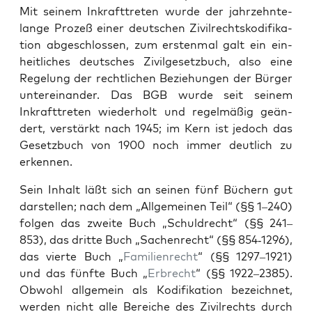
Mit seinem Inkraft­treten wurde der jahrzehn­te­
lange Prozeß ein­er deutschen Zivil­recht­skod­i­fika­
tion abgeschlossen, zum ersten­mal galt ein ein­
heitlich­es deutsches Zivilge­set­zbuch, also eine
Regelung der rechtlichen Beziehun­gen der Bürg­er
untere­inan­der. Das BGB wurde seit seinem
Inkraft­treten wieder­holt und regelmäßig geän­
dert, ver­stärkt nach 1945; im Kern ist jedoch das
Geset­zbuch von 1900 noch immer deut­lich zu
erken­nen.
Sein Inhalt läßt sich an seinen fünf Büch­ern gut
darstellen; nach dem „All­ge­meinen Teil“ (§§ 1–240)
fol­gen das zweite Buch „Schul­drecht“ (§§ 241–
853), das dritte Buch „Sachen­recht“ (§§ 854‑1296),
das vierte Buch „
Fam­i­lien­recht
“ (§§ 1297–1921)
und das fün­fte Buch „
Erbrecht
“ (§§ 1922–2385).
Obwohl all­ge­mein als Kod­i­fika­tion beze­ich­net,
wer­den nicht alle Bere­iche des Zivil­rechts durch