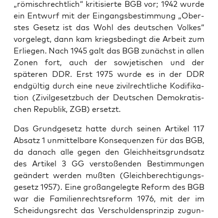
„römis­chrechtlich“ kri­tisierte BGB vor; 1942 wurde
ein Entwurf mit der Ein­gangs­bes­tim­mung „Ober­
stes Gesetz ist das Wohl des deutschen Volkes“
vorgelegt, dann kam kriegs­be­d­ingt die Arbeit zum
Erliegen. Nach 1945 galt das BGB zunächst in allen
Zonen fort, auch der sow­jetis­chen und der
späteren DDR. Erst 1975 wurde es in der DDR
endgültig durch eine neue zivil­rechtliche Kod­i­fika­
tion (Zivilge­set­zbuch der Deutschen Demokratis­
chen Repub­lik, ZGB) erset­zt.
Das Grundge­setz hat­te durch seinen Artikel 117
Absatz 1 unmit­tel­bare Kon­se­quen­zen für das BGB,
da danach alle gegen den Gle­ich­heits­grund­satz
des Artikel 3 GG ver­stoßen­den Bes­tim­mungen
geän­dert wer­den mußten (Gle­ich­berech­ti­gungs­
ge­setz 1957). Eine großan­gelegte Reform des BGB
war die Fam­i­lien­recht­sre­form 1976, mit der im
Schei­dungsrecht das Ver­schulden­sprinzip zugun­