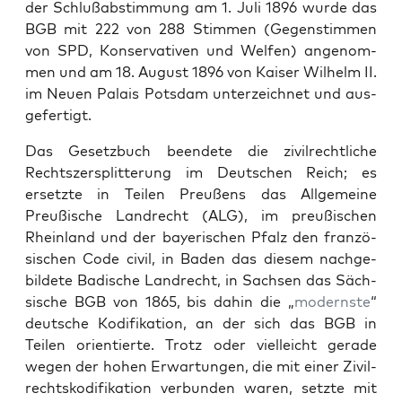
der Schlußab­stim­mung am 1. Juli 1896 wurde das
BGB mit 222 von 288 Stim­men (Gegen­stim­men
von SPD, Kon­ser­v­a­tiv­en und Welfen) angenom­
men und am 18. August 1896 von Kaiser Wil­helm II.
im Neuen Palais Pots­dam unterze­ich­net und aus­
ge­fer­tigt.
Das Geset­zbuch been­dete die zivil­rechtliche
Recht­sz­er­split­terung im Deutschen Reich; es
erset­zte in Teilen Preußens das All­ge­meine
Preußis­che Lan­drecht (ALG), im preußis­chen
Rhein­land und der bay­erischen Pfalz den franzö­
sis­chen Code civ­il, in Baden das diesem nachge­
bildete Badis­che Lan­drecht, in Sach­sen das Säch­
sis­che BGB von 1865, bis dahin die „
mod­ern­ste
“
deutsche Kod­i­fika­tion, an der sich das BGB in
Teilen ori­en­tierte. Trotz oder vielle­icht ger­ade
wegen der hohen Erwartun­gen, die mit ein­er Zivil­
recht­skod­i­fika­tion ver­bun­den waren, set­zte mit