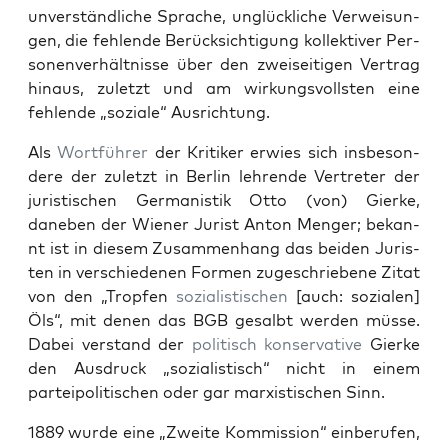
unver­ständliche Sprache, unglück­liche Ver­weisun­
gen, die fehlende Berück­sich­ti­gung kollek­tiv­er Per­
so­n­en­ver­hält­nisse über den zwei­seit­i­gen Ver­trag
hin­aus, zulet­zt und am wirkungsvoll­sten eine
fehlende „soziale“ Aus­rich­tung.
Als
Wort­führer
der Kri­tik­er erwies sich ins­beson­
dere der zulet­zt in Berlin lehrende Vertreter der
juris­tis­chen Ger­man­is­tik Otto (von) Gierke,
daneben der Wiener Jurist Anton Menger; bekan­
nt ist in diesem Zusam­men­hang das bei­den Juris­
ten in ver­schiede­nen For­men zugeschriebene Zitat
von den „Tropfen
sozial­is­tis­chen
[auch: sozialen]
Öls“, mit denen das BGB gesalbt wer­den müsse.
Dabei ver­stand der
poli­tisch
kon­ser­v­a­tive
Gierke
den Aus­druck „sozial­is­tisch“ nicht in einem
parteipoli­tis­chen oder gar marx­is­tis­chen Sinn.
1889 wurde eine „Zweite Kom­mis­sion“ ein­berufen,