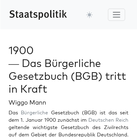
1900
— Das Bürgerliche
Gesetzbuch (BGB) tritt
in Kraft
Wiggo Mann
Das
Bürg­er­liche
Geset­zbuch (BGB) ist das seit
dem 1. Jan­u­ar 1900 zunächst im
Deutschen
Reich
gel­tende wichtig­ste Geset­zbuch des Zivil­rechts
auf dem Gebi­et der Bun­desre­pub­lik Deutsch­land.