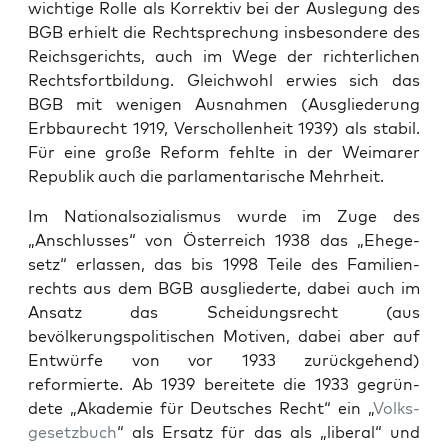
wichtige Rolle als Kor­rek­tiv bei der Ausle­gung des
BGB erhielt die Recht­sprechung ins­beson­dere des
Reichs­gerichts, auch im Wege der richter­lichen
Rechts­fort­bil­dung. Gle­ich­wohl erwies sich das
BGB mit weni­gen Aus­nah­men (Aus­gliederung
Erb­bau­recht 1919, Ver­schol­len­heit 1939) als sta­bil.
Für eine große Reform fehlte in der Weimar­er
Repub­lik auch die par­la­men­tarische Mehrheit.
Im Nation­al­sozial­is­mus wurde im Zuge des
„Anschlusses“ von Öster­re­ich 1938 das „Ehege­
setz“ erlassen, das bis 1998 Teile des Fam­i­lien­
rechts aus dem BGB aus­gliederte, dabei auch im
Ansatz das Schei­dungsrecht (aus
bevölkerungspoli­tis­chen Motiv­en, dabei aber auf
Entwürfe von vor 1933 zurück­ge­hend)
reformierte. Ab 1939 bere­it­ete die 1933 gegrün­
dete „Akademie für Deutsches Recht“ ein „
Volks­
ge­set­zbuch
“ als Ersatz für das als „lib­er­al“ und