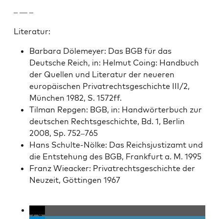
– — –
Lit­er­atur:
Bar­bara Döle­mey­er: Das BGB für das
Deutsche Reich, in: Hel­mut Coing: Hand­buch
der Quellen und Lit­er­atur der neueren
europäis­chen Pri­va­trechts­geschichte III/2,
München 1982, S. 1572ff.
Tilman Rep­gen: BGB, in: Hand­wörter­buch zur
deutschen Rechts­geschichte, Bd. 1, Berlin
2008, Sp. 752–765
Hans Schulte-Nölke: Das Reich­sjus­ti­zamt und
die Entste­hung des BGB, Frank­furt a. M. 1995
Franz Wieack­er: Pri­va­trechts­geschichte der
Neuzeit, Göt­tin­gen 1967