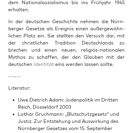
dem Nation­al­sozial­is­mus bis ins Früh­jahr 1945
erhal­ten.
In der deutschen Geschichte nehmen die Nürn­
berg­er Geset­ze als Ereig­nis einen außergewöhn­
lichen Platz ein. Sie stell­ten den Ver­such dar, mit
der christlichen Tra­di­tion Deutsch­lands zu
brechen und einen neuen, religiös-nationalen
Mythos zu schaf­fen, der den Glauben mit der
deutschen
Iden­tität
eins wer­den lassen sollte.
– — –
Lit­er­atur:
Uwe Diet­rich Adam: Juden­poli­tik im Drit­ten
Reich, Düs­sel­dorf 2003
Lothar Gruch­mann: „Blutschutzge­setz“ und
Jus­tiz. Zur Entste­hung und Auswirkung des
Nürn­berg­er Geset­zes vom 15. Sep­tem­ber