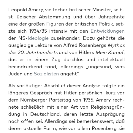
Leopold Amery, vielfach­er britis­ch­er Min­is­ter, selb­
st jüdis­ch­er Abstam­mung und über Jahrzehnte
eine der großen Fig­uren der britis­chen Poli­tik, set­
zte sich 1934/35 inten­siv mit den
Entwick­lun­gen
der NS-
Ide­olo­gie
auseinan­der. Dazu gehörte die
aus­giebige Lek­türe von Alfred Rosen­bergs
Mythos
des 20. Jahrhun­derts
und von Hitlers
Mein Kampf
,
das er in einem Zug durch­las und intellek­tuell
beein­druck­end fand, allerd­ings „unge­sund, was
Juden und
Sozial­is­ten
ange­ht“.
Als vor­läu­figer Abschluß dieser Analyse fol­gte ein
län­geres Gespräch mit Hitler per­sön­lich, kurz vor
dem Nürn­berg­er Parteitag von 1935. Amery rech­
nete schließlich mit ein­er Art von Reli­gion­s­grün­
dung in Deutsch­land, deren let­zte Aus­prä­gung
noch offen sei. Allerd­ings sei bemerkenswert, daß
deren aktuelle Form, wie vor allem Rosen­berg sie