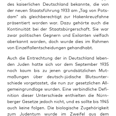
des kaiser­lichen Deutsch­land bekan­nte, die von
der neuen Staats­führung 1933 am „Tag von Pots­
dam“ als gle­ich­berechtigt zur Hak­enkreuz­fahne
präsen­tiert wor­den war. Dazu gehörte auch die
Kon­ti­nu­ität bei der Staats­bürg­er­schaft. Sie war
zwar poli­tis­chen Geg­n­ern und Exi­lanten vielfach
aberkan­nt wor­den, doch wurde dies im Rah­men
von Einzelfal­l­entschei­dun­gen gehand­habt.
Auch die Entrech­tung der in Deutsch­land leben­
den Juden hat­te sich vor dem Sep­tem­ber 1935
noch kaum bis zu jenen grund­sät­zlichen Mut­
maßun­gen über deutsch-jüdis­che Blut­sun­ter­
schiede vor­ge­tastet, die nun zur geset­zlichen All­
ge­me­in­grund­lage wur­den. Eine verbindliche Def­i­
n­i­tion dieser Unter­schiede enthiel­ten die Nürn­
berg­er Geset­ze jedoch nicht, und es sollte bis 1945
auch keine fol­gen. Die biol­o­gis­che Zuge­hörigkeit
zum Juden­tum wurde im Zweifel aus dem