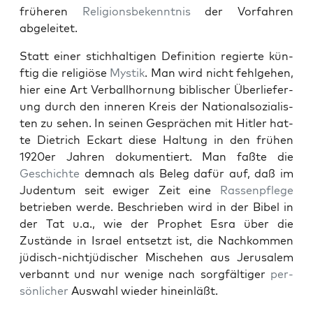
früheren
Reli­gions­beken­nt­nis
der Vor­fahren
abgeleit­et.
Statt ein­er stich­halti­gen Def­i­n­i­tion regierte kün­
ftig die religiöse
Mys­tik
. Man wird nicht fehlge­hen,
hier eine Art Ver­ball­hor­nung bib­lis­ch­er Über­liefer­
ung durch den inneren Kreis der Nation­al­sozial­is­
ten zu sehen. In seinen Gesprächen mit Hitler hat­
te Diet­rich Eckart diese Hal­tung in den frühen
1920er Jahren doku­men­tiert. Man faßte die
Geschichte
dem­nach als Beleg dafür auf, daß im
Juden­tum seit ewiger Zeit eine
Rassenpflege
betrieben werde. Beschrieben wird in der Bibel in
der Tat u.a., wie der Prophet Esra über die
Zustände in Israel entset­zt ist, die Nachkom­men
jüdisch-nichtjüdis­ch­er Mis­chehen aus Jerusalem
ver­ban­nt und nur wenige nach sorgfältiger
per­
sön­lich­er
Auswahl wieder hinein­läßt.