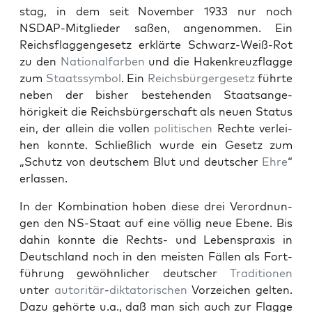
stag, in dem seit Novem­ber 1933 nur noch
NSDAP-Mit­glieder saßen, angenom­men. Ein
Reichs­flaggenge­setz erk­lärte Schwarz-Weiß-Rot
zu den
Nation­al­far­ben
und die Hak­enkreuzflagge
zum
Staatssym­bol
. Ein
Reichs­bürg­erge­setz
führte
neben der bish­er beste­hen­den Staat­sange­
hörigkeit die Reichs­bürg­er­schaft als neuen Sta­tus
ein, der allein die vollen
poli­tis­chen
Rechte ver­lei­
hen kon­nte. Schließlich wurde ein Gesetz zum
„Schutz von deutschem Blut und deutsch­er
Ehre
“
erlassen.
In der Kom­bi­na­tion hoben diese drei Verord­nun­
gen den NS-Staat auf eine völ­lig neue Ebene. Bis
dahin kon­nte die Rechts- und Leben­sprax­is in
Deutsch­land noch in den meis­ten Fällen als Fort­
führung gewöhn­lich­er deutsch­er
Tra­di­tio­nen
unter
autoritär
-
dik­ta­torischen
Vorze­ichen gel­ten.
Dazu gehörte u.a., daß man sich auch zur Flagge