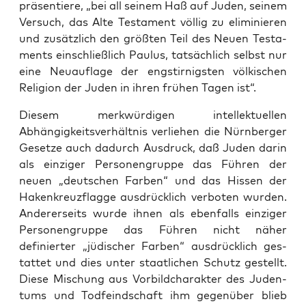
präsen­tiere, „bei all seinem Haß auf Juden, seinem
Ver­such, das Alte Tes­ta­ment völ­lig zu eli­m­inieren
und zusät­zlich den größten Teil des Neuen Tes­ta­
ments ein­schließlich Paulus, tat­säch­lich selb­st nur
eine Neuau­flage der eng­stirnig­sten völkischen
Reli­gion der Juden in ihren frühen Tagen ist“.
Diesem merk­würdi­gen intellek­tuellen
Abhängigkeitsver­hält­nis ver­liehen die Nürn­berg­er
Geset­ze auch dadurch Aus­druck, daß Juden darin
als einziger Per­so­n­en­gruppe das Führen der
neuen „deutschen Far­ben“ und das Hissen der
Hak­enkreuzflagge aus­drück­lich ver­boten wur­den.
Ander­er­seits wurde ihnen als eben­falls einziger
Per­so­n­en­gruppe das Führen nicht näher
definiert­er „jüdis­ch­er Far­ben“ aus­drück­lich ges­
tat­tet und dies unter staatlichen Schutz gestellt.
Diese Mis­chung aus Vor­bild­charak­ter des Juden­
tums und Tod­feind­schaft ihm gegenüber blieb