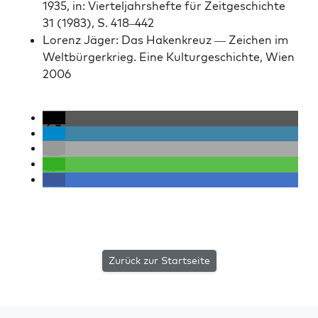
1935, in: Viertel­jahrshefte für Zeit­geschichte
31 (1983), S. 418–442
Lorenz Jäger: Das Hak­enkreuz — Zeichen im
Welt­bürg­erkrieg. Eine Kul­turgeschichte, Wien
2006
Zurück zur Startseite