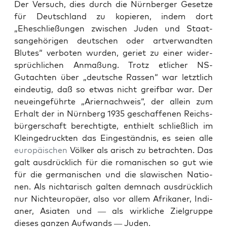
Der Ver­such, dies durch die Nürn­berg­er Geset­ze
für Deutsch­land zu kopieren, indem dort
„Eheschließun­gen zwis­chen Juden und Staat­
sange­höri­gen deutschen oder artver­wandten
Blutes“ ver­boten wur­den, geri­et zu ein­er wider­
sprüch­lichen Anmaßung. Trotz etlich­er NS-
Gutacht­en über „deutsche Rassen“ war let­ztlich
ein­deutig, daß so etwas nicht greif­bar war. Der
neueinge­führte „Ari­er­nach­weis“, der allein zum
Erhalt der in Nürn­berg 1935 geschaf­fe­nen Reichs­
bürg­er­schaft berechtigte, enthielt schließlich im
Kleinge­druck­ten das Eingeständ­nis, es seien alle
europäis­chen
Völk­er als arisch zu betra­cht­en. Das
galt aus­drück­lich für die roman­is­chen so gut wie
für die ger­man­is­chen und die slaw­is­chen Natio­
nen. Als nichtarisch gal­ten dem­nach aus­drück­lich
nur Nich­teu­ropäer, also vor allem Afrikan­er, Indi­
an­er, Asi­at­en und — als wirk­liche Ziel­gruppe
dieses ganzen Aufwands — Juden.