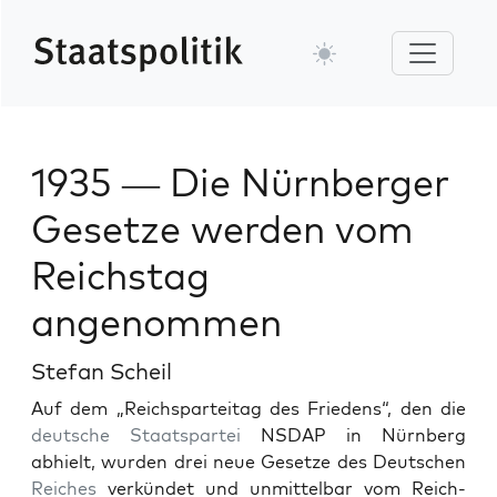
1935 — Die Nürnberger
Gesetze werden vom
Reichstag
angenommen
Stefan Scheil
Auf dem „Reichsparteitag des Friedens“, den die
deutsche
Staatspartei
NSDAP in Nürn­berg
abhielt, wur­den drei neue Geset­ze des Deutschen
Reich­es
verkün­det und unmit­tel­bar vom Reich­