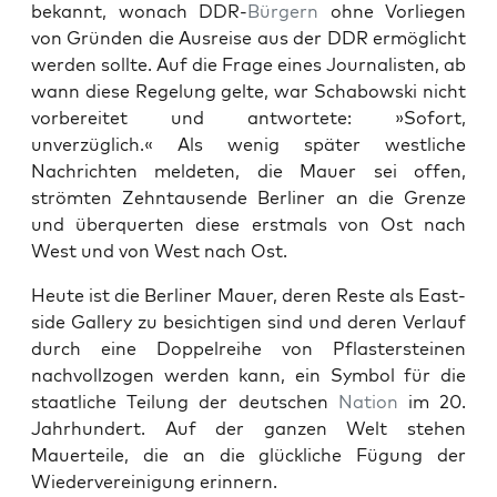
bekan­nt, wonach DDR-
Bürg­ern
ohne Vor­liegen
von Grün­den die Aus­reise aus der DDR ermöglicht
wer­den sollte. Auf die Frage eines Jour­nal­is­ten, ab
wann diese Regelung gelte, war Sch­abows­ki nicht
vor­bere­it­et und antwortete: »Sofort,
unverzüglich.« Als wenig später west­liche
Nachricht­en melde­ten, die Mauer sei offen,
strömten Zehn­tausende Berlin­er an die Gren­ze
und über­querten diese erst­mals von Ost nach
West und von West nach Ost.
Heute ist die Berlin­er Mauer, deren Reste als East­
side Gallery zu besichti­gen sind und deren Ver­lauf
durch eine Dop­pel­rei­he von Pflaster­steinen
nachvol­l­zo­gen wer­den kann, ein Sym­bol für die
staatliche Teilung der deutschen
Nation
im 20.
Jahrhun­dert. Auf der ganzen Welt ste­hen
Mauerteile, die an die glück­liche Fügung der
Wiedervere­ini­gung erin­nern.