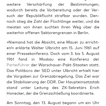
weit­ere Ver­schär­fung der Bes­tim­mungen,
wodurch bere­its die Vor­bere­itung oder der Ver­
such der Repub­lik­flucht straf­bar wur­den. Den­
noch stieg die Zahl der Flüchtlinge weit­er, und die
meis­ten von ihnen sucht­en ihren Weg über die
weit­er­hin offe­nen Sek­toren­gren­zen in Berlin.
»Nie­mand hat die Absicht, eine Mauer zu erricht­
en!« erk­lärte Wal­ter Ulbricht am 15. Juni 1961 auf
ein­er Pressekon­ferenz. Doch vom 3. bis 5. August
1961 fand in Moskau eine Kon­ferenz der
Parteiführer
der Warschauer-Pakt-Staat­en statt.
Das Polit­büro der SED unter Ulbricht erhielt hier
die Vor­gaben zur Gren­z­abriegelung. Das Ziel war
die Sta­bil­isierung der DDR. Der Hauptein­satzstab
stand unter Leitung des ZK-Sekretärs Erich
Honeck­er, der die Gren­zschließung koor­dinierte.
Am Son­ntag, den 13. August begann um ein Uhr