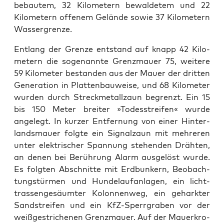
bebautem, 32 Kilo­me­tern bewalde­tem und 22
Kilo­me­tern offen­em Gelände sowie 37 Kilo­me­tern
Wasser­gren­ze.
Ent­lang der Gren­ze ent­stand auf knapp 42 Kilo­
me­tern die soge­nan­nte Grenz­mauer 75, weit­ere
59 Kilo­me­ter bestanden aus der Mauer der drit­ten
Gen­er­a­tion in Plat­ten­bauweise, und 68 Kilo­me­ter
wur­den durch Streck­met­al­lza­un begren­zt. Ein 15
bis 150 Meter bre­it­er »Todesstreifen« wurde
angelegt. In kurz­er Ent­fer­nung von ein­er Hin­ter­
lands­mauer fol­gte ein Sig­nalza­un mit mehreren
unter elek­trisch­er Span­nung ste­hen­den Dräht­en,
an denen bei Berührung Alarm aus­gelöst wurde.
Es fol­gten Abschnitte mit Erd­bunkern, Beobach­
tungstür­men und Hun­de­la­u­fan­la­gen, ein licht­
tras­sen­gesäumter Kolon­nen­weg, ein gehark­ter
Sand­streifen und ein KfZ-Sper­rgraben vor der
weißgestrich­enen Grenz­mauer. Auf der Mauerkro­