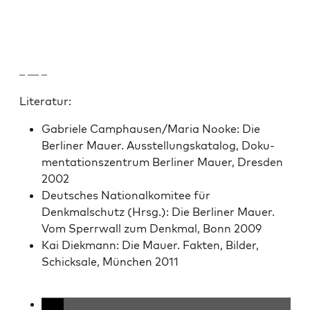
– — –
Lit­er­atur:
Gabriele Camphausen/Maria Nooke: Die
Berlin­er Mauer. Ausstel­lungskat­a­log, Doku­
men­ta­tion­szen­trum Berlin­er Mauer, Dres­den
2002
Deutsches Nation­alkomi­tee für
Denkmalschutz (Hrsg.): Die Berlin­er Mauer.
Vom Sper­rwall zum Denkmal, Bonn 2009
Kai Diek­mann: Die Mauer. Fak­ten, Bilder,
Schick­sale, München 2011