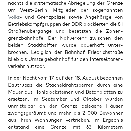
nachts die sys­tem­a­tis­che Abriegelung der Gren­ze
um West-Berlin. Mit­glieder der soge­nan­nten
Volks
- und Gren­zpolizei sowie Ange­hörige von
Betrieb­skampf­grup­pen der DDR block­ierten die 81
Straßenübergänge und beset­zten die Zonen­
grenzbahn­höfe. Der Nahverkehr zwis­chen den
bei­den Stadthälften wurde dauer­haft unter­
brochen. Lediglich der Bahn­hof Friedrich­straße
blieb als Umsteige­bahn­hof für den Inter­sek­toren­
verkehr nutzbar.
In der Nacht vom 17. auf den 18. August began­nen
Bautrup­ps die Stachel­drahtsper­ren durch eine
Mauer aus Hohlblock­steinen und Beton­plat­ten zu
erset­zen. Im Sep­tem­ber und Okto­ber wur­den
unmit­tel­bar an der Gren­ze gele­gene Häuser
zwangs­geräumt und mehr als 2 000 Bewohn­er
aus ihren Woh­nun­gen ver­trieben. Im Ergeb­nis
ent­stand eine Gren­ze mit 63 Kilo­me­tern