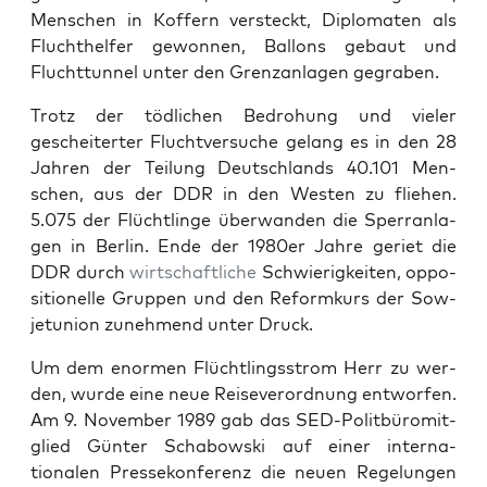
Men­schen in Kof­fern ver­steckt, Diplo­mat­en als
Fluchthelfer gewon­nen, Bal­lons gebaut und
Flucht­tun­nel unter den Gren­zan­la­gen gegraben.
Trotz der tödlichen Bedro­hung und viel­er
gescheit­ert­er Fluchtver­suche gelang es in den 28
Jahren der Teilung Deutsch­lands 40.101 Men­
schen, aus der DDR in den West­en zu fliehen.
5.075 der Flüchtlinge über­wan­den die Sper­ran­la­
gen in Berlin. Ende der 1980er Jahre geri­et die
DDR durch
wirtschaftliche
Schwierigkeit­en, oppo­
si­tionelle Grup­pen und den Reformkurs der Sow­
je­tu­nion zunehmend unter Druck.
Um dem enor­men Flüchtlingsstrom Herr zu wer­
den, wurde eine neue Rei­severord­nung ent­wor­fen.
Am 9. Novem­ber 1989 gab das SED-Polit­büromit­
glied Gün­ter Sch­abows­ki auf ein­er inter­na­
tionalen Pressekon­ferenz die neuen Regelun­gen