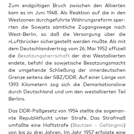
Zum endgülti­gen Bruch zwis­chen den Alli­ierten
kam es im Juni 1948. Als Reak­tion auf die in den
West­zo­nen durchge­führte Währungsre­form sper­
rten die Sow­jets sämtliche Zugangswege nach
West-Berlin, so daß die Ver­sorgung über die
»Luft­brücke« sichergestellt wer­den mußte. Als mit
dem Deutsch­land­ver­trag vom 26. Mai 1952 offiziell
die
Besatzung­sh­errschaft
der drei West­al­li­ierten
endete, befahl die sow­jetis­che Besatzungs­macht
die umge­hende Schließung der innerdeutschen
Gren­ze seit­ens der SBZ/DDR. Auf ein­er Länge von
1393 Kilo­me­tern zog sich die Demarka­tion­slin­ie
durch Deutsch­land und um den west­al­li­ierten Teil
Berlins.
Das DDR-Paßge­setz von 1954 stellte die soge­nan­
nte Repub­lik­flucht unter Strafe. Das Straf­maß
umfaßte eine Haft­strafe (
Bautzen – Gefäng­nis
)
von bis zu drei Jahren. Im Jahr 1957 erfol­gte eine