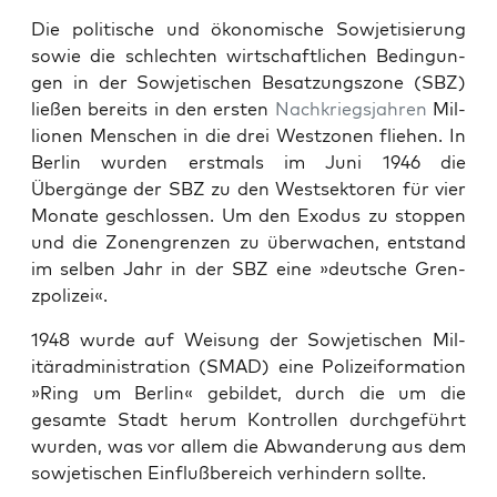
Die poli­tis­che und ökonomis­che Sow­jetisierung
sowie die schlecht­en wirtschaftlichen Bedin­gun­
gen in der Sow­jetis­chen Besatzungszone (SBZ)
ließen bere­its in den ersten
Nachkriegs­jahren
Mil­
lio­nen Men­schen in die drei West­zo­nen fliehen. In
Berlin wur­den erst­mals im Juni 1946 die
Übergänge der SBZ zu den West­sek­toren für vier
Monate geschlossen. Um den Exo­dus zu stop­pen
und die Zonen­gren­zen zu überwachen, ent­stand
im sel­ben Jahr in der SBZ eine »deutsche Gren­
zpolizei«.
1948 wurde auf Weisung der Sow­jetis­chen Mil­
itärad­min­is­tra­tion (SMAD) eine Polizeifor­ma­tion
»Ring um Berlin« gebildet, durch die um die
gesamte Stadt herum Kon­trollen durchge­führt
wur­den, was vor allem die Abwan­derung aus dem
sow­jetis­chen Ein­flußbere­ich ver­hin­dern sollte.