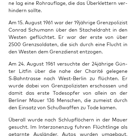
ne lag eine Rohrau­flage, die das Überklet­tern ver­
hin­dern sollte.
Am 15. August 1961 war der 19jährige Gren­zpolizist
Con­rad Schu­mann über den Stachel­draht in den
West­en geflüchtet. Er war der erste von über
2500 Gren­z­sol­dat­en, die sich durch eine Flucht in
den West­en dem Gren­z­di­enst ent­zo­gen.
Am 24. August 1961 ver­suchte der 24jährige Gün­
ter Litfin über die nahe der Char­ité gele­gene
S‑Bahntrasse nach West-Berlin zu flücht­en. Er
wurde dabei von Gren­zpolizis­ten erschossen und
damit das erste Todes­opfer von allein an der
Berlin­er Mauer 136 Men­schen, die zumeist durch
den Ein­satz von Schußwaf­fen zu Tode kamen.
Über­all wurde nach Schlupflöch­ern in der Mauer
gesucht. Im Inter­zo­nen­zug fuhren Flüchtlinge als
getarnte Aus­län­der, Autos wur­den umge­baut,