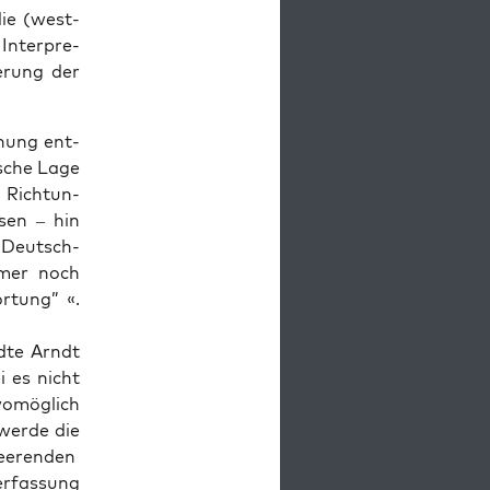
die (west­
Inter­pre­
kerung der
chung ent­
tsche Lage
 Rich­tun­
sen – hin
 “Deutsch­
mmer noch
r­tung” «.
ndte Arndt
i es nicht
om­öglich
werde die
heeren­den
r­fas­sung