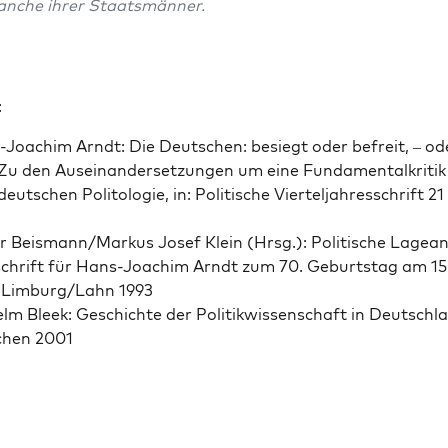
nche ihrer Staatsmän­ner.
:
Joachim Arndt: Die Deutschen: besiegt oder befre­it, – od
Zu den Auseinan­der­set­zun­gen um eine Fun­da­mentalkri­tik
eutschen Poli­tolo­gie, in: Poli­tis­che Viertel­jahress­chrift 2
er Beismann/Markus Josef Klein (Hrsg.): Poli­tis­che Lage­an
chrift für Hans-Joachim Arndt zum 70. Geburt­stag am 15. 
, Limburg/Lahn 1993
elm Bleek: Geschichte der Poli­tik­wis­senschaft in Deutsch­l
hen 2001