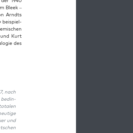
r der 1940
lm Bleek –
on Arndts
 beispiel­
demis­chen
r und Kurt
lo­gie des
7, nach
bedin­
otal­en
heutige
k­er und
utschen