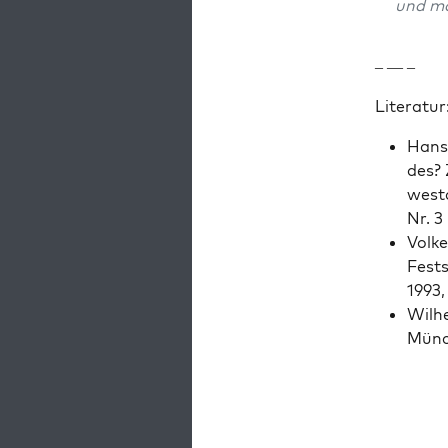
und ma
– — –
Lit­er­atur
Hans-
des? 
west­d
Nr. 3
Volk­
Fests
1993
Wil­h
Münc