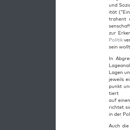
und Sozial
ität (“Ei
tra­hent 
senschaft
zur Erken
Poli­tik
ver
sein wollt
In Abgren
Lage­anal
Lagen und
jew­eils 
punkt und
tiert
auf einen
richtet s
in der Poli
Auch die 