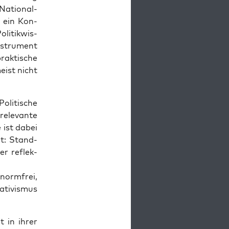
ation­al­
e ein Kon­
i­tik­wis­
nstru­ment
ak­tis­che
eist nicht
li­tis­che
el­e­vante
 ist dabei
eit: Stand­
er reflek­
norm­frei,
­tivis­mus
t in ihrer