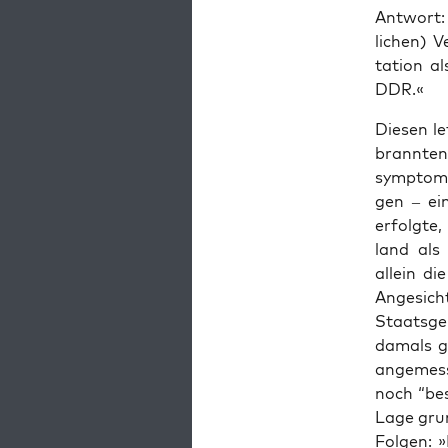
Antwort: 
lichen) V
ta­tion a
DDR.«
Diesen le
bran­nten
symp­to­m
gen – ei
erfol­gte
land als 
allein di
Angesicht
Staats­ge
damals ge
angemess
noch “bes
Lage grun
Fol­gen: 