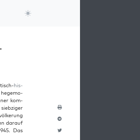
-
tisch-
his­
e hege­mo­
in­er kom­
 siebziger
völkerung
ten darauf
1945. Das