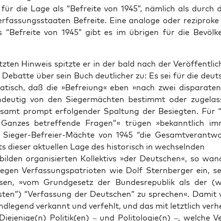
für die Lage als “Befre­ite von 1945”, näm­lich als durch 
er­fas­sungsstaat­en Befre­ite. Eine analoge oder reziproke 
ls “Befre­ite von 1945” gibt es im übri­gen für die Bevöl
t­zten Hin­weis spitzte er in der bald nach der Veröf­fentli
 Debat­te über sein Buch deut­lich­er zu: Es sei für die deu
a­tisch, daß die »Befreiung« eben »nach zwei dis­parat­en
n­deutig von den Siegermächt­en bes­timmt oder zuge­las
, samt prompt erfol­gen­der Spal­tung der Besiegten. Für
Ganzes betr­e­f­fende Fra­gen”« trü­gen »bekan­ntlich i
e Sieger-Befreier-Mächte von 1945 “die Gesamtver­ant­wo
s dieser aktuellen Lage des his­torisch in wech­sel­nden
­bilden organ­isierten Kollek­tivs »der Deutschen«, so wa
gen Ver­fas­sungspa­tri­oten wie Dolf Stern­berg­er ein, se
en, »vom Grundge­setz der Bun­desre­pub­lik als der (w
ten”) “Ver­fas­sung der Deutschen” zu sprechen«. Damit 
dle­gend verkan­nt und ver­fehlt, und das mit let­ztlich ver­
»Diejenige(n) Politik(en) – und Politologie(n) –, welche Ve