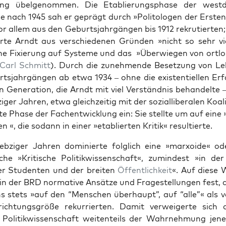
ung übelgenom­men. Die Etablierungsphase der west­
­gie nach 1945 sah er geprägt durch »Poli­tolo­gen der Erste
vor allem aus den Geburt­s­jahrgän­gen bis 1912 rekru­tierten;
ierte Arndt aus ver­schiede­nen Grün­den »nicht so sehr vie
ne Fix­ierung auf Sys­teme und das »Über­wiegen von ort­los
Carl Schmitt
). Durch die zunehmende Beset­zung von Le
t­s­jahrgän­gen ab etwa 1934 – ohne die exis­ten­tiellen Er
 Gen­er­a­tion, die Arndt mit viel Ver­ständ­nis behan­delte –
ger Jahren, etwa gle­ichzeit­ig mit der sozial­lib­eralen Koali
te Phase der Fachen­twick­lung ein: Sie stellte um auf eine »
n «, die sodann in ein­er »etablierten Kri­tik« resul­tierte.
ebziger Jahren dominierte fol­glich eine »marx­oide« ode
is­che »Kri­tis­che Poli­tik­wis­senschaft«, zumin­d­est »in d
 Stu­den­ten und der bre­it­en
Öffentlichkeit
«. Auf diese 
 in der BRD nor­ma­tive Ansätze und Fragestel­lun­gen fest, 
s stets »auf den “Men­schen über­haupt”, auf “alle”« als 
ich­tungs­größe rekur­ri­erten. Damit ver­weigerte sich
Poli­tik­wis­senschaft weit­en­teils der Wahrnehmung jen­e