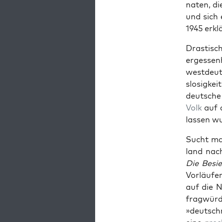
nat­en, di
und sich 
1945 erk­l
Drastisc
ergessen­
west­deut
slosigkei
deutsche 
Volk
auf d
lassen w
Sucht man
land nac
Die Besi
Vor­läufe
auf die N
frag­würd
»deutschn