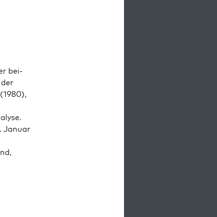
er bei­
 der
1 (1980),
alyse.
Jan­u­ar
and,