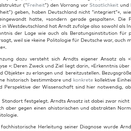
­struk­tur (“
Frei­heit
”) den Vor­rang vor
Staatlichkeit
und N
n­heit”) geben, haben Deutsch­land nicht “inte­gri­ert”«, wi
einge­wandt hat­te, »son­dern ger­ade ges­pal­ten«. Die Pol
 in West­deutsch­land hat Arndt zufolge also sowohl als I
­nt­nis der Lage wie auch als Beratungsin­sti­tu­tion für pr
­sagt, weil sie »keine Poli­tolo­gie für Deutsche war, auch m
e«.
­zung dazu ver­ste­ht sich Arndts eigen­er Ansatz als »Po
yse «: Deren Zweck und Ziel liegt darin, »Erken­nt­nis über r
 Objek­te« zu erlan­gen und bere­itzustellen. Bezugs­größe
eine his­torisch bes­timm­bare und
konkrete
kollek­tive Ein­h
 Per­spek­tive der Wis­senschaft sind hier notwendig, ab
 Stan­dort fest­gelegt. Arndts Ansatz ist dabei zwar nicht 
ich aber gegen einen ahis­torischen und abstrak­ten Nor­ma
­tolo­gie.
fach­his­torische Her­leitung sein­er Diag­nose wurde Arnd