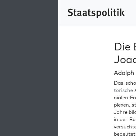
Die 
Joac
Adolph
Das schon
torische
A
ni­alen F
plex­en, 
Jahre bil
in der Bu
ver­such
bedeutet