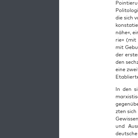
Pointier
Poli­tolo
die sich 
kon­sta­t
nähe«, ei
rie« (mit
mit Gebur
der ersten
den sechzi
eine zwei
Etablierte
In den si
marx­is­t
gegenüber
zten sich
Gewis­sen
und Aus­r
deutsche 