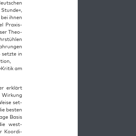
deutschen
n Stunde«,
 bei ihnen
l Prax­is­
­er The­o­
hrstühlen
fahrun­gen
 set­zte in
­tion,
Kri­tik am
r erk­lärt
er Wirkung
Weise set­
die besten
vage Basis
 die west­
r Koor­di­