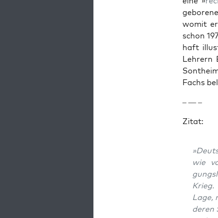
eine »
rech
geborene,
wom­it er
schon 197
haft illu
Lehrern E
Son­theim
Fachs bel
– — –
Zitat:
»Deuts
wie v
gungsl
Krieg.
Lage, m
deren 