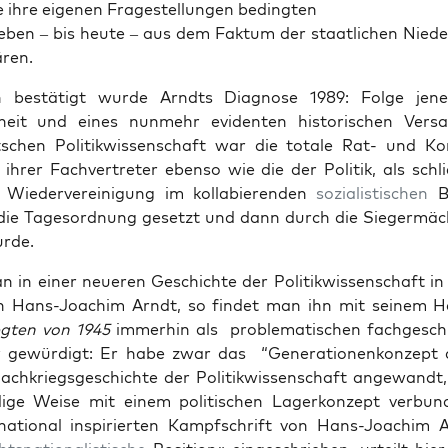
e ihre eige­nen Fragestel­lun­gen bed­ingten
eben – bis heute – aus dem Fak­tum der staatlichen Niede
ären.
h bestätigt wurde Arndts Diag­nose 1989: Folge jen­
heit und eines nun­mehr evi­den­ten his­torischen Ver­s
schen Poli­tik­wis­senschaft war die totale Rat- und Ko
t ihrer Fachvertreter eben­so wie die der Poli­tik, als schli
Wiedervere­ini­gung im kol­la­bieren­den
sozial­is­tis­chen
B
ie Tage­sor­d­nung geset­zt und dann durch die Siegermä
urde.
 in ein­er neueren Geschichte der Poli­tik­wis­senschaft i
h Hans-Joachim Arndt, so find­et man ihn mit seinem 
egten von 1945
immer­hin als prob­lema­tis­chen fachgesch
r gewürdigt: Er habe zwar das “Gen­er­a­tio­nenkonzept 
achkriegs­geschichte der Poli­tik­wis­senschaft ange­wandt
i­ge Weise mit einem poli­tis­chen Lagerkonzept ver­bun
a­tion­al inspiri­erten Kampf­schrift von Hans-Joachim 