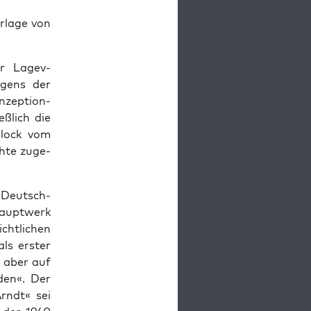
r­lage von
er Lagev­
agens der
nzep­tion­
eßlich die
lock vom
chte zuge­
n Deutsch­
Hauptwerk
ichtlichen
als erster
, aber auf
­den«. Der
Arndt« sei