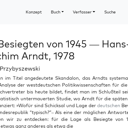
Konzept
Buch
Verfasser
Suche
Besiegten von 1945 — Hans
him Arndt, 1978
 Przybyszewski
 im Titel angedeutete Skan­dalon, das Arndts sys­tem­a­
nalyse der west­deutschen Poli­tik­wis­senschaften für di
achvertreter bis heute bildet, find­et man im Schlußteil se
sta­tis­tisch unter­mauerten Studie, wo Arndt für die späten
anziert: »Wofür sind Schick­sal und Lage der
deutschen
Be
n­desre­pub­lik “typ­isch?”– Als eine der möglichen Antwor
t­en wir zu ent­deck­en: für die Lage als Besiegte von 
 etwas ganz anderes als etwa die