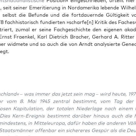
t­sna­tion­al­is­tis­che
Posi­tion« eingeschrieben, urteilt hie
 seit sein­er Emer­i­tierung in Nor­dameri­ka lebende Wil­he
 selb­st die Befunde und die fort­dauernde Gültigkeit v
8 fach­his­torisch fundierten »scharfe[n] Kri­tik des Fach­es«
s­tri­ert, zumal er seine Fachgeschichte den eige­nen aka
rnst Fraenkel, Karl Diet­rich Bracher, Ger­hard A. Rit­te
er wid­mete und so auch die von Arndt analysierte Genea
egt.
ch­land« – was immer das jet­zt sein mag – wird heute, 197
or vom 8. Mai 1945 zen­tral bes­timmt, vom Tag der 
osen Kapit­u­la­tion, der total­en Nieder­lage nach einem t
 Dies Kern-Ereig­nis bes­timmt darüber hin­aus auch die 
in­destens, in Mit­teleu­ropa, dafür haben die anderen Völ
Staatsmän­ner offen­bar ein sicher­eres Gespür als die De