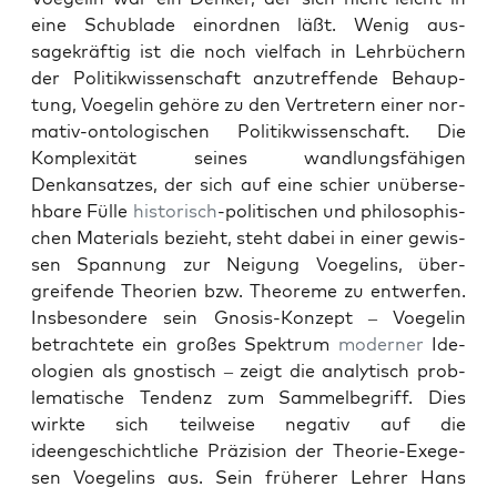
eine Schublade einord­nen läßt. Wenig aus­
sagekräftig ist die noch vielfach in Lehrbüch­ern
der Poli­tik­wis­senschaft anzutr­e­f­fende Behaup­
tung, Voegelin gehöre zu den Vertretern ein­er nor­
ma­tiv-ontol­o­gis­chen Poli­tik­wis­senschaft. Die
Kom­plex­ität seines wand­lungs­fähi­gen
Denkansatzes, der sich auf eine schi­er unüberse­
hbare Fülle
his­torisch
-poli­tis­chen und philosophis­
chen Mate­ri­als bezieht, ste­ht dabei in ein­er gewis­
sen Span­nung zur Nei­gung Voegelins, über­
greifende The­o­rien bzw. The­o­reme zu entwer­fen.
Ins­beson­dere sein Gno­sis-Konzept – Voegelin
betra­chtete ein großes Spek­trum
mod­ern­er
Ide­
olo­gien als gnos­tisch – zeigt die ana­lytisch prob­
lema­tis­che Ten­denz zum Sam­mel­be­griff. Dies
wirk­te sich teil­weise neg­a­tiv auf die
ideengeschichtliche Präzi­sion der The­o­rie-Exege­
sen Voegelins aus. Sein früher­er Lehrer Hans