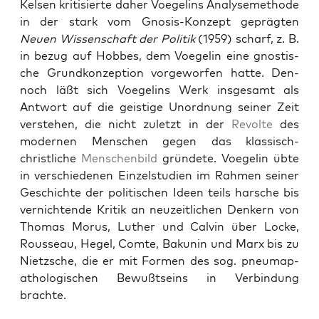
Kelsen kri­tisierte daher Voegelins Analysemeth­ode
in der stark vom Gno­sis-Konzept geprägten
Neuen Wis­senschaft der Poli­tik
(1959) scharf, z. B.
in bezug auf Hobbes, dem Voegelin eine gnos­tis­
che Grund­konzep­tion vorge­wor­fen hat­te. Den­
noch läßt sich Voegelins Werk ins­ge­samt als
Antwort auf die geistige Unord­nung sein­er Zeit
ver­ste­hen, die nicht zulet­zt in der
Revolte
des
mod­er­nen Men­schen gegen das klas­sisch-
christliche
Men­schen­bild
grün­dete. Voegelin übte
in ver­schiede­nen Einzel­stu­di­en im Rah­men sein­er
Geschichte der poli­tis­chen Ideen teils harsche bis
ver­nich­t­ende Kri­tik an neuzeitlichen Denkern von
Thomas Morus, Luther und Calvin über Locke,
Rousseau, Hegel, Comte, Bakunin und Marx bis zu
Niet­zsche, die er mit For­men des sog. pneuma­p­
athol­o­gis­chen Bewußt­seins in Verbindung
brachte.