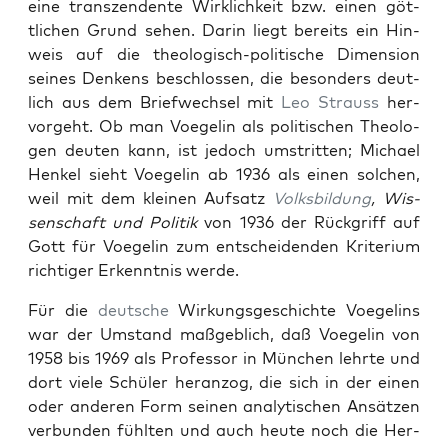
eine tran­szen­dente Wirk­lichkeit bzw. einen göt­
tlichen Grund sehen. Darin liegt bere­its ein Hin­
weis auf die the­ol­o­gisch-poli­tis­che Dimen­sion
seines Denkens beschlossen, die beson­ders deut­
lich aus dem Briefwech­sel mit
Leo Strauss
her­
vorge­ht. Ob man Voegelin als poli­tis­chen The­olo­
gen deuten kann, ist jedoch umstrit­ten; Michael
Henkel sieht Voegelin ab 1936 als einen solchen,
weil mit dem kleinen Auf­satz
Volks­bil­dung
, Wis­
senschaft und Poli­tik
von 1936 der Rück­griff auf
Gott für Voegelin zum entschei­den­den Kri­teri­um
richtiger Erken­nt­nis werde.
Für die
deutsche
Wirkungs­geschichte Voegelins
war der Umstand maßge­blich, daß Voegelin von
1958 bis 1969 als Pro­fes­sor in München lehrte und
dort viele Schüler her­an­zog, die sich in der einen
oder anderen Form seinen ana­lytis­chen Ansätzen
ver­bun­den fühlten und auch heute noch die Her­