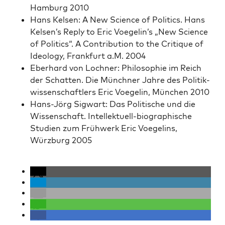
Ham­burg 2010
Hans Kelsen: A New Sci­ence of Pol­i­tics. Hans
Kelsen’s Reply to Eric Voegelin’s „New Sci­ence
of Pol­i­tics“. A Con­tri­bu­tion to the Cri­tique of
Ide­ol­o­gy, Frank­furt a.M. 2004
Eber­hard von Lochn­er: Philoso­phie im Reich
der Schat­ten. Die Münch­n­er Jahre des Poli­tik­
wis­senschaftlers Eric Voegelin, München 2010
Hans-Jörg Sig­wart: Das Poli­tis­che und die
Wis­senschaft. Intellek­tuell-biographis­che
Stu­di­en zum Früh­w­erk Eric Voegelins,
Würzburg 2005