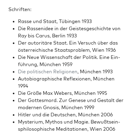
Schriften:
Rasse und Staat, Tübin­gen 1933
Die Rassenidee in der Geis­tes­geschichte von
Ray bis Carus, Berlin 1933
Der autoritäre Staat. Ein Ver­such über das
öster­re­ichis­che Staat­sprob­lem, Wien 1936
Die Neue Wis­senschaft der Poli­tik. Eine Ein­
führung, München 1959
Die poli­tis­chen Reli­gio­nen
, München 1993
Auto­bi­ographis­che Reflex­io­nen, München
1994
Die Größe Max Webers, München 1995
Der Gottes­mord. Zur Genese und Gestalt der
mod­er­nen Gno­sis, München 1999
Hitler und die Deutschen, München 2006
Mys­teri­um, Mythos und Magie. Bewußt­sein­
sphilosophis­che Med­i­ta­tio­nen, Wien 2006