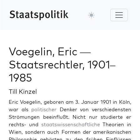
Voegelin, Eric —
Staatsrechtler, 1901–
1985
Till Kinzel
Eric Voegelin, geboren am 3. Jan­u­ar 1901 in Köln,
war als
poli­tis­ch­er
Denker von ver­schieden­sten
Strö­mungen bee­in­flußt. Nicht nur studierte er
rechts- und
staatswis­senschaftliche
The­o­rien in
Wien, son­dern auch For­men der amerikanis­chen
Philoso­phie gehörten zu den frühen Ein­flüssen