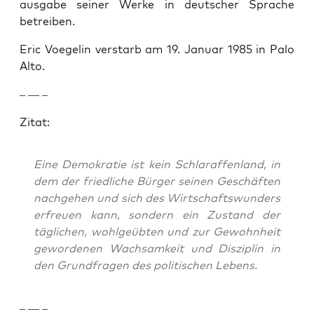
aus­gabe sein­er Werke in deutsch­er Sprache
betreiben.
Eric Voegelin ver­starb am 19. Jan­u­ar 1985 in Palo
Alto.
– — –
Zitat:
Eine Demokratie ist kein Schlaraf­fen­land, in
dem der friedliche Bürg­er seinen Geschäften
nachge­hen und sich des Wirtschaftswun­ders
erfreuen kann, son­dern ein Zus­tand der
täglichen, wohlgeübten und zur Gewohn­heit
gewor­de­nen Wach­samkeit und Diszi­plin in
den Grund­fra­gen des poli­tis­chen Lebens.
– — –