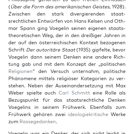
(
Über die Form des amerikanis­chen Geistes
, 1928).
Zwis­chen den stark divergieren­den staat­
srechtlichen Entwür­fen von Hans Kelsen und Oth­
mar Spann ging Voegelin seinen eige­nen staat­s­
the­o­retis­chen Weg, der in den dreißiger Jahren in
der auf den öster­re­ichis­chen Kon­text bezo­ge­nen
Schrift
Der autoritäre Staat
(1935) gipfelte, bevor
Voegelin dann seinem Denken eine andere Rich­
tung gab und mit dem Konzept der „poli­tis­chen
Reli­gio­nen
“ den Ver­such unter­nahm, poli­tis­che
Phänomene mit­tels religiös­er Kat­e­gorien zu ver­
ste­hen. Neben der Auseinan­der­set­zung mit Max
Weber spielte auch
Carl Schmitt
eine Rolle als
Bezugspunkt für das staat­srechtliche Denken
Voegelins in seinem Früh­w­erk. Eben­falls zum
Früh­w­erk gehören zwei
ide­olo­giekri­tis­che
Werke
zum
Rassegedanken
.
Voegelin war ein Denker, der sich nicht leicht in