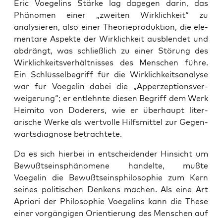
Eric Voegelins Stärke lag dage­gen darin, das
Phänomen ein­er „zweit­en Wirk­lichkeit“ zu
analysieren, also ein­er The­o­riepro­duk­tion, die ele­
mentare Aspek­te der Wirk­lichkeit aus­blendet und
abdrängt, was schließlich zu ein­er Störung des
Wirk­lichkeitsver­hält­niss­es des Men­schen führe.
Ein Schlüs­sel­be­griff für die Wirk­lichkeit­s­analyse
war für Voegelin dabei die „Apperzep­tionsver­
weigerung“; er entlehnte diesen Begriff dem Werk
Heim­i­to von Doder­ers, wie er über­haupt lit­er­
arische Werke als wertvolle Hil­f­s­mit­tel zur Gegen­
warts­di­ag­nose betra­chtete.
Da es sich hier­bei in entschei­den­der Hin­sicht um
Bewußt­sein­sphänomene han­delte, mußte
Voegelin die Bewußt­sein­sphiloso­phie zum Kern
seines poli­tis­chen Denkens machen. Als eine Art
Apri­ori der Philoso­phie Voegelins kann die These
ein­er vorgängi­gen Ori­en­tierung des Men­schen auf