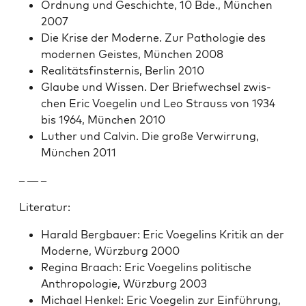
Ord­nung und Geschichte, 10 Bde., München
2007
Die Krise der Mod­erne. Zur Patholo­gie des
mod­er­nen Geistes, München 2008
Real­itäts­fin­ster­n­is, Berlin 2010
Glaube und Wis­sen. Der Briefwech­sel zwis­
chen Eric Voegelin und Leo Strauss von 1934
bis 1964, München 2010
Luther und Calvin. Die große Ver­wirrung,
München 2011
– — –
Lit­er­atur:
Har­ald Berg­bauer: Eric Voegelins Kri­tik an der
Mod­erne, Würzburg 2000
Regi­na Braach: Eric Voegelins poli­tis­che
Anthro­polo­gie, Würzburg 2003
Michael Henkel: Eric Voegelin zur Ein­führung,