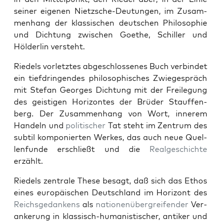
sein­er eige­nen Niet­zsche-Deu­tun­gen, im Zusam­
men­hang der klas­sis­chen deutschen Philoso­phie
und Dich­tung zwis­chen Goethe, Schiller und
Hölder­lin ver­ste­ht.
Riedels vor­let­ztes abgeschlossenes Buch verbindet
ein tief­drin­gen­des philosophis­ches Zwiege­spräch
mit Ste­fan Georges Dich­tung mit der Frei­le­gung
des geisti­gen Hor­i­zontes der Brüder Stauf­fen­
berg. Der Zusam­men­hang von Wort, innerem
Han­deln und
poli­tis­ch­er
Tat ste­ht im Zen­trum des
sub­til kom­ponierten Werkes, das auch neue Quel­
len­funde erschließt und die
Realgeschichte
erzählt.
Riedels zen­trale These besagt, daß sich das Ethos
eines europäis­chen Deutsch­land im Hor­i­zont des
Reichs­gedankens
als
natio­nenüber­greifend­er
Ver­
ankerung in klas­sisch-human­is­tis­ch­er, antik­er und