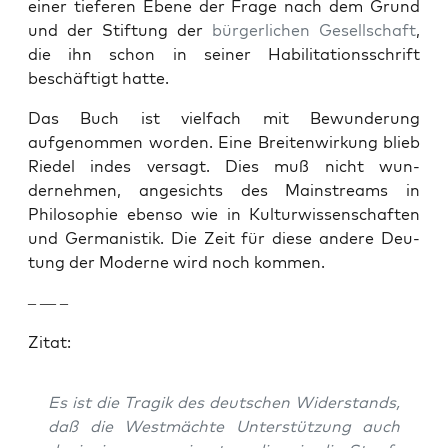
ein­er tief­er­en Ebene der Frage nach dem Grund
und der Stiftung der
bürg­er­lichen
Gesellschaft
,
die ihn schon in sein­er Habil­i­ta­tion­ss­chrift
beschäftigt hat­te.
Das Buch ist vielfach mit Bewun­derung
aufgenom­men wor­den. Eine Bre­it­en­wirkung blieb
Riedel indes ver­sagt. Dies muß nicht wun­
dernehmen, angesichts des Main­streams in
Philoso­phie eben­so wie in Kul­tur­wis­senschaften
und Ger­man­is­tik. Die Zeit für diese andere Deu­
tung der Mod­erne wird noch kom­men.
– — –
Zitat:
Es ist die Tragik des deutschen Wider­stands,
daß die West­mächte Unter­stützung auch