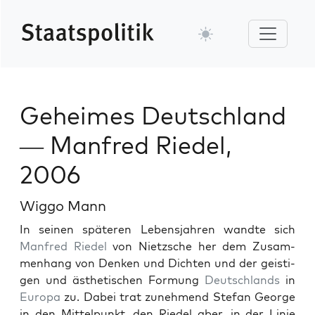
Geheimes Deutschland
— Manfred Riedel,
2006
Wiggo Mann
In seinen späteren Leben­s­jahren wandte sich
Man­fred Riedel
von Niet­zsche her dem Zusam­
men­hang von Denken und Dicht­en und der geisti­
gen und ästhetis­chen For­mung
Deutsch­lands
in
Europa
zu. Dabei trat zunehmend Ste­fan George
in den Mit­telpunkt, den Riedel aber, in der Lin­ie