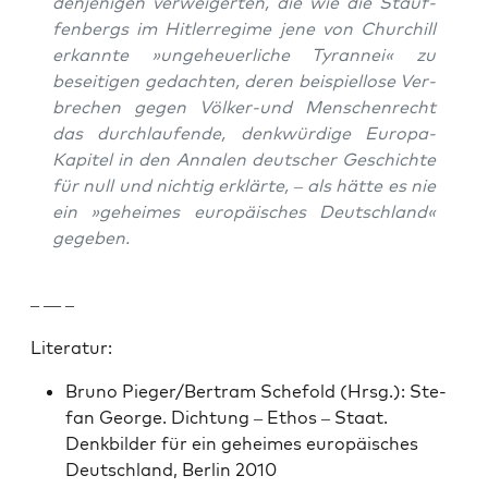
den­jeni­gen ver­weigerten, die wie die Stauf­
fen­bergs im Hitler­regime jene von Churchill
erkan­nte »unge­heuer­liche Tyran­nei« zu
beseit­i­gen gedacht­en, deren beispiel­lose Ver­
brechen gegen Völk­er-und Men­schen­recht
das durch­laufende, denkwürdi­ge Europa-
Kapi­tel in den Annalen deutsch­er Geschichte
für null und nichtig erk­lärte, – als hätte es nie
ein »geheimes europäis­ches Deutsch­land«
gegeben.
– — –
Lit­er­atur:
Bruno Pieger/Bertram Schefold (Hrsg.): Ste­
fan George. Dich­tung – Ethos – Staat.
Denkbilder für ein geheimes europäis­ches
Deutsch­land, Berlin 2010