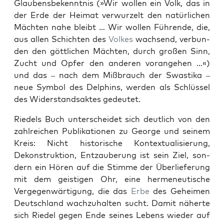
Glaubens­beken­nt­nis (»Wir wollen ein Volk, das in
der Erde der Heimat ver­wurzelt den natür­lichen
Mächt­en nahe bleibt … Wir wollen Führende, die,
aus allen Schicht­en des
Volkes
wach­send, ver­bun­
den den göt­tlichen Mächt­en, durch großen Sinn,
Zucht und Opfer den anderen vor­ange­hen …«)
und das – nach dem Mißbrauch der Swasti­ka –
neue Sym­bol des Del­phins, wer­den als Schlüs­sel
des Wider­stand­sak­tes gedeutet.
Riedels Buch unter­schei­det sich deut­lich von den
zahlre­ichen Pub­lika­tio­nen zu George und seinem
Kreis: Nicht his­torische Kon­tex­tu­al­isierung,
Dekon­struk­tion, Entza­uberung ist sein Ziel, son­
dern ein Hören auf die Stimme der Über­liefer­ung
mit dem geisti­gen Ohr, eine hermeneutis­che
Verge­gen­wär­ti­gung, die das
Erbe
des Geheimen
Deutsch­land wachzuhal­ten sucht. Damit näherte
sich Riedel gegen Ende seines Lebens wieder auf