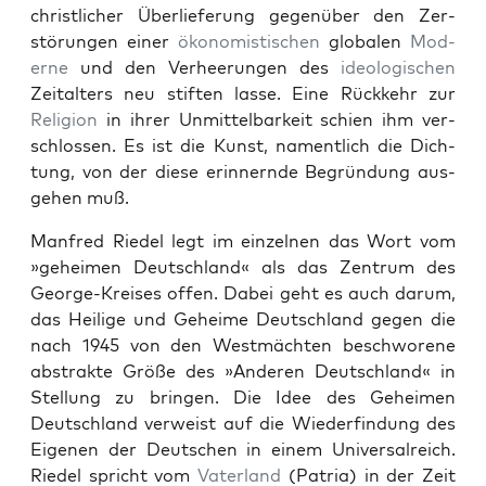
christlich­er Über­liefer­ung gegenüber den Zer­
störun­gen ein­er
ökon­o­mistis­chen
glob­alen
Mod­
erne
und den Ver­heerun­gen des
ide­ol­o­gis­chen
Zeital­ters neu stiften lasse. Eine Rück­kehr zur
Reli­gion
in ihrer Unmit­tel­barkeit schien ihm ver­
schlossen. Es ist die Kun­st, namentlich die Dich­
tung, von der diese erin­nernde Begrün­dung aus­
ge­hen muß.
Man­fred Riedel legt im einzel­nen das Wort vom
»geheimen Deutsch­land« als das Zen­trum des
George-Kreis­es offen. Dabei geht es auch darum,
das Heilige und Geheime Deutsch­land gegen die
nach 1945 von den West­mächt­en beschworene
abstrak­te Größe des »Anderen Deutsch­land« in
Stel­lung zu brin­gen. Die Idee des Geheimen
Deutsch­land ver­weist auf die Wiederfind­ung des
Eige­nen der Deutschen in einem Uni­ver­sal­re­ich.
Riedel spricht vom
Vater­land
(Patria) in der Zeit