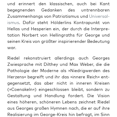
und erin­nert den klas­sis­chen, auch bei Kant
begeg­nen­den Gedanken des untrennbaren
Zusam­men­hangs von Patri­o­tismus und
Uni­ver­sal­
is­mus
. Dafür ste­ht Hölder­lins Kon­tra­punkt von
Hel­las und Hes­pe­rien ein, der durch die Inter­pre­
ta­tion Nor­bert von Hellingraths für George und
seinen Kreis von größter inspiri­eren­der Bedeu­tung
war.
Riedel rekon­stru­iert allerd­ings auch Georges
Zwiesprache mit Dilthey und Max Weber, die die
Patholo­gie der Mod­erne als »Niedrig­w­er­den des
Herzens« begreift und ihr das »innere Reich« ent­
ge­genset­zt, das aber nicht in inneren Kreisen
(»Coenakeln«) eingeschlossen bleibt, son­dern zu
Gestal­tung und Hand­lung fordert. Die Vision
eines höheren, schöneren Lebens zeich­net Riedel
aus Georges großen Hym­nen nach, die er auf ihre
Real­isierung im George-Kreis hin befragt, im Sinn