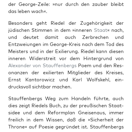
der George-Zeile: »nur durch den zauber bleibt
das leben wach«.
Beson­ders geht Riedel der Zuge­hörigkeit der
jüdis­chen Stim­men in dem »inneren
Staat
« nach,
und deutet damit auch Zer­brechen und
Entzweiun­gen im George-Kreis nach dem Tod des
Meis­ters und in der Exilierung. Riedel kann diesen
inneren Wider­stre­it vor dem Hin­ter­grund von
Alexan­der von Stauf­fen­bergs
Poem und den Res­
o­nanzen der exilierten Mit­glieder des Kreis­es,
Ernst Kan­torow­icz und Karl Wolfskehl, ein­
drucksvoll sicht­bar machen.
Stauf­fen­bergs Weg zum Han­deln führte, auch
dies zeigt Riedels Buch, zu der preußis­chen Staat­
sidee und dem Reform­plan Gneise­naus, immer
freilich in dem Wis­sen, daß die »Sicher­heit der
Throne« auf Poe­sie gegrün­det ist. Stauf­fen­bergs