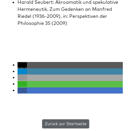
Har­ald Seu­bert: Akroa­matik und speku­la­tive
Hermeneu­tik. Zum Gedenken an Man­fred
Riedel (1936–2009), in: Per­spek­tiv­en der
Philoso­phie 35 (2009)
Zurück zur Startseite