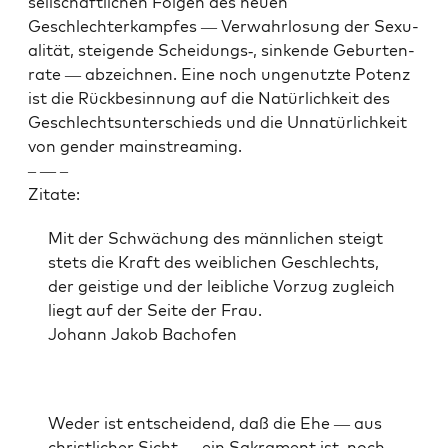
sellschaftlichen Fol­gen des neuen
Geschlechterkampfes — Ver­wahrlosung der Sex­u­
al­ität, steigende Scheidungs‑, sink­ende Geburten­
rate — abze­ich­nen. Eine noch ungenutzte Potenz
ist die Rückbesin­nung auf die Natür­lichkeit des
Geschlecht­sun­ter­schieds und die Unnatür­lichkeit
von gen­der main­stream­ing.
– — –
Zitate:
Mit der Schwächung des männlichen steigt
stets die Kraft des weib­lichen Geschlechts,
der geistige und der leib­liche Vorzug zugle­ich
liegt auf der Seite der Frau.
Johann Jakob Bachofen
Wed­er ist entschei­dend, daß die Ehe — aus
christlich­er Sicht — ein Sakra­ment ist, noch