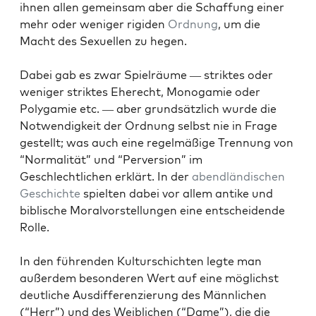
ihnen allen gemein­sam aber die Schaf­fung ein­er
mehr oder weniger rigi­den
Ord­nung
, um die
Macht des Sex­uellen zu hegen.
Dabei gab es zwar Spiel­räume — strik­tes oder
weniger strik­tes Eherecht, Monogamie oder
Polyg­a­mie etc. — aber grund­sät­zlich wurde die
Notwendigkeit der Ord­nung selb­st nie in Frage
gestellt; was auch eine regelmäßige Tren­nung von
“Nor­mal­ität” und “Per­ver­sion” im
Geschlechtlichen erk­lärt. In der
abendländis­chen
Geschichte
spiel­ten dabei vor allem antike und
bib­lis­che Moralvorstel­lun­gen eine entschei­dende
Rolle.
In den führen­den Kul­turschicht­en legte man
außer­dem beson­deren Wert auf eine möglichst
deut­liche Aus­d­if­feren­zierung des Männlichen
(“Herr”) und des Weib­lichen (“Dame”), die die