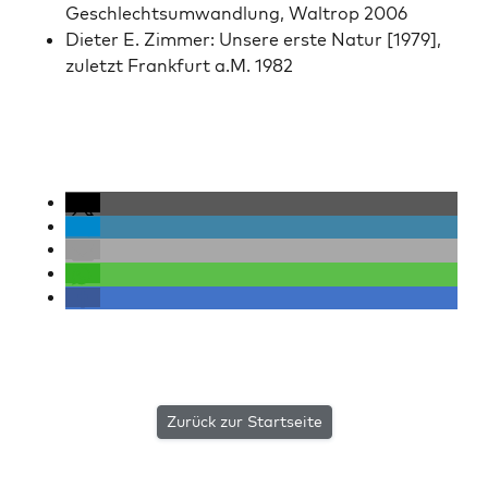
Geschlecht­sumwand­lung, Wal­trop 2006
Dieter E. Zim­mer: Unsere erste Natur [1979],
zulet­zt Frank­furt a.M. 1982
Zurück zur Startseite