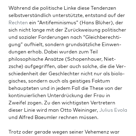
Während die poli­tis­che Linke diese Ten­den­zen
selb­stver­ständlich unter­stützte, ent­stand auf der
Recht­en
ein “Antifem­i­nis­mus” (Hans Blüher), der
sich nicht lange mit der Zurück­weisung poli­tis­ch­er
und sozialer Forderun­gen nach “Gle­ich­berech­ti­
gung” aufhielt, son­dern grund­sät­zliche Ein­wen­
dun­gen erhob. Dabei wur­den zum Teil
philosophis­che Ansätze (Schopen­hauer, Niet­
zsche) aufge­grif­f­en, aber auch solche, die die Ver­
schieden­heit der Geschlechter nicht nur als biol­o­
gis­ches, son­dern auch als geistiges Fak­tum
behaupteten und in jedem Fall die These von der
kon­tinuier­lichen Unter­drück­ung der Frau in
Zweifel zogen. Zu den wichtig­sten Vertretern
dieser Lin­ie wird man Otto Weininger,
Julius Evola
und Alfred Baeum­ler rech­nen müssen.
Trotz oder ger­ade wegen sein­er Vehe­menz war