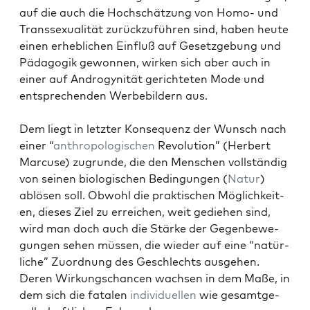
auf die auch die Hochschätzung von Homo- und
Trans­sex­u­al­ität zurück­zuführen sind, haben heute
einen erhe­blichen Ein­fluß auf Geset­zge­bung und
Päd­a­gogik gewon­nen, wirken sich aber auch in
ein­er auf Androg­y­nität gerichteten Mode und
entsprechen­den Wer­be­bildern aus.
Dem liegt in let­zter Kon­se­quenz der Wun­sch nach
ein­er “
anthro­pol­o­gis­chen
Rev­o­lu­tion” (Her­bert
Mar­cuse) zugrunde, die den Men­schen voll­ständig
von seinen biol­o­gis­chen Bedin­gun­gen (
Natur
)
ablösen soll. Obwohl die prak­tis­chen Möglichkeit­
en, dieses Ziel zu erre­ichen, weit gediehen sind,
wird man doch auch die Stärke der Gegen­be­we­
gun­gen sehen müssen, die wieder auf eine “natür­
liche” Zuord­nung des Geschlechts aus­ge­hen.
Deren Wirkungschan­cen wach­sen in dem Maße, in
dem sich die fatal­en
indi­vidu­ellen
wie gesamt­ge­