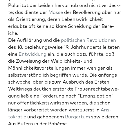
Polar­ität der bei­den her­vorhob und nicht verdeck­
te; das diente der
Masse
der Bevölkerung aber nur
als Ori­en­tierung, deren Lebenswirk­lichkeit
erlaubte oft keine so klare Schei­dung der Bere­
iche.
Die Aufk­lärung und die
poli­tis­chen
Rev­o­lu­tio­nen
des 18. beziehungsweise 19. Jahrhun­derts leit­eten
eine
Entwick­lung
ein, die auch dazu führte, daß
die Zuweisung der Weib­lichkeits- und
Männlichkeitsvorstel­lun­gen immer weniger als
selb­stver­ständlich begrif­f­en wurde. Die anfangs
schwache, aber bis zum Aus­bruch des Ersten
Weltkriegs deut­lich erstark­te Frauen­rechts­be­we­
gung ließ eine Forderung nach “Emanzi­pa­tion”
nur öffentlichkeitswirk­sam wer­den, die schon
länger vor­bere­it­et wor­den war: zuerst in
Aris­
tokratie
und gehoben­em
Bürg­er­tum
sowie deren
Aus­läufern in der Bohème.