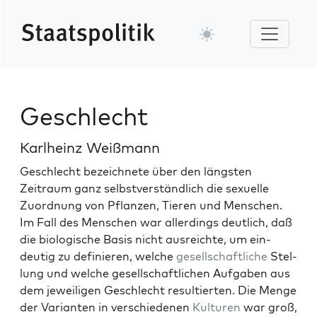
Geschlecht
Karlheinz Weißmann
Geschlecht beze­ich­nete über den läng­sten
Zeitraum ganz selb­stver­ständlich die sex­uelle
Zuord­nung von Pflanzen, Tieren und Men­schen.
Im Fall des Men­schen war allerd­ings deut­lich, daß
die biol­o­gis­che Basis nicht aus­re­ichte, um ein­
deutig zu definieren, welche
gesellschaftliche
Stel­
lung und welche gesellschaftlichen Auf­gaben aus
dem jew­eili­gen Geschlecht resul­tierten. Die Menge
der Vari­anten in ver­schiede­nen
Kul­turen
war groß,