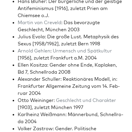
Hans Blüher: Der bürg­er­liche und der geistige
Antifem­i­nis­mus [1916], zulet­zt Prien am
Chiem­see o.J.
Mar­tin van Crev­eld
: Das bevorzugte
Geschlecht, München 2003
Julius Evola: Die große Lust. Meta­physik des
Sexus [1958/1962], zulet­zt Bern 1998
Arnold Gehlen
:
Urmen­sch und Spätkul­tur
[1956], zulet­zt Frank­furt a.M. 2004
Ellen Kositza: Gen­der ohne Ende, Kaplak­en,
Bd 7, Schnell­ro­da 2008
Alexan­der Schuller: Reak­tionäres Mod­ell, in:
Frank­furter All­ge­meine Zeitung vom 14. Feb­
ru­ar 2004
Otto Weininger:
Geschlecht und Charak­ter
[1903], zulet­zt München 1997
Karl­heinz Weiß­mann: Män­ner­bund, Schnell­ro­
da 2004
Volk­er Zas­trow: Gen­der. Poli­tis­che