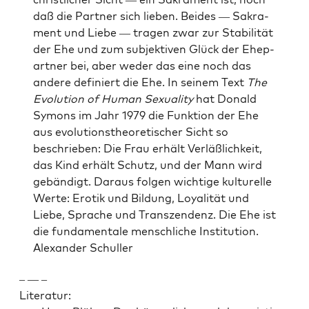
daß die Part­ner sich lieben. Bei­des — Sakra­
ment und Liebe — tra­gen zwar zur Sta­bil­ität
der Ehe und zum sub­jek­tiv­en Glück der Ehep­
art­ner bei, aber wed­er das eine noch das
andere definiert die Ehe. In seinem Text
The
Evo­lu­tion of Human Sex­u­al­i­ty
hat Don­ald
Symons im Jahr 1979 die Funk­tion der Ehe
aus evo­lu­tion­s­the­o­retis­ch­er Sicht so
beschrieben: Die Frau erhält Ver­läßlichkeit,
das Kind erhält Schutz, und der Mann wird
gebändigt. Daraus fol­gen wichtige kul­turelle
Werte: Erotik und Bil­dung, Loy­al­ität und
Liebe, Sprache und Tran­szen­denz. Die Ehe ist
die fun­da­men­tale men­schliche Insti­tu­tion.
Alexan­der Schuller
– — –
Lit­er­atur: