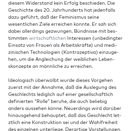
diesem Wider­stand kein Erfolg beschieden. Die
Geschichte des 20. Jahrhun­derts hat jeden­falls
dazu geführt, daß der Fem­i­nis­mus seine
wesentlichen Ziele erre­ichen kon­nte. Er sah sich
dabei allerd­ings gezwun­gen, Bünd­nisse mit bes­
timmten
wirtschaftlichen
Inter­essen (unbe­d­ingter
Ein­satz von Frauen als Arbeit­skräfte) und medi­
zinis­chen Tech­nolo­gien (Kon­trazep­ti­va) einzuge­
hen, um die Angle­ichung der weib­lichen Leben­
skonzepte an männliche zu erre­ichen.
Ide­ol­o­gisch über­wölbt wurde dieses Vorge­hen
zuerst mit der Annahme, daß die Ausle­gung des
Geschlechts lediglich auf ein­er gesellschaftlich
definierten “Rolle” beruhe, die auch beliebig
anders ausse­hen könne. Neuerd­ings wird darüber
hin­aus­ge­hend behauptet, daß das Geschlecht let­
ztlich eine Kon­struk­tion sei und der Wahl­frei­heit
des einzel­nen unter­liege. Der­ar­tige Vorstel­lun­gen,