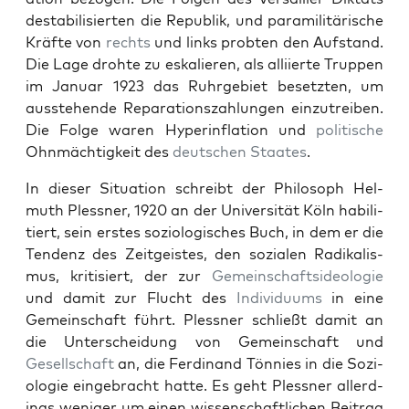
desta­bil­isierten die Repub­lik, und paramil­itärische
Kräfte von
rechts
und links probten den Auf­s­tand.
Die Lage dro­hte zu eskalieren, als alli­ierte Trup­pen
im Jan­u­ar 1923 das Ruhrge­bi­et beset­zten, um
ausste­hende Repa­ra­tionszahlun­gen einzutreiben.
Die Folge waren Hyper­in­fla­tion und
poli­tis­che
Ohn­mächtigkeit des
deutschen
Staates
.
In dieser Sit­u­a­tion schreibt der Philosoph Hel­
muth Pless­ner, 1920 an der Uni­ver­sität Köln habil­i­
tiert, sein erstes sozi­ol­o­gis­ches Buch, in dem er die
Ten­denz des Zeit­geistes, den sozialen Radikalis­
mus, kri­tisiert, der zur
Gemein­schaft­side­olo­gie
und damit zur Flucht des
Indi­vidu­ums
in eine
Gemein­schaft führt. Pless­ner schließt damit an
die Unter­schei­dung von Gemein­schaft und
Gesellschaft
an, die Fer­di­nand Tön­nies in die Sozi­
olo­gie einge­bracht hat­te. Es geht Pless­ner allerd­
ings weniger um einen wis­senschaftlichen Beitrag