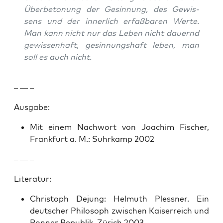
Über­be­to­nung der Gesin­nung, des Gewis­
sens und der inner­lich erfaßbaren Werte.
Man kann nicht nur das Leben nicht dauernd
gewis­senhaft, gesin­nung­shaft leben, man
soll es auch nicht.
– — –
Aus­gabe:
Mit einem Nach­wort von Joachim Fis­ch­er,
Frank­furt a. M.: Suhrkamp 2002
– — –
Lit­er­atur:
Christoph Dejung: Hel­muth Pless­ner. Ein
deutsch­er Philosoph zwis­chen Kaiser­re­ich und
Bon­ner Repub­lik, Zürich 2003