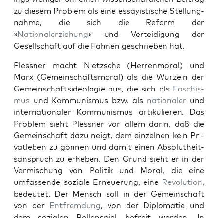
zu diesem Prob­lem als eine essay­is­tis­che Stel­lung­
nahme, die sich die Reform der
»
Nationalerziehung
« und Vertei­di­gung der
Gesellschaft auf die Fah­nen geschrieben hat.
Pless­ner macht Niet­zsche (Her­ren­moral) und
Marx (Gemein­schaftsmoral) als die Wurzeln der
Gemein­schaft­side­olo­gie aus, die sich als
Faschis­
mus
und Kom­mu­nis­mus bzw. als
nationaler
und
inter­na­tionaler Kom­mu­nis­mus artikulieren. Das
Prob­lem sieht Pless­ner vor allem darin, daß die
Gemein­schaft dazu neigt, dem einzel­nen kein Pri­
vatleben zu gön­nen und damit einen Abso­lutheit­
sanspruch zu erheben. Den Grund sieht er in der
Ver­mis­chung von Poli­tik und Moral, die eine
umfassende soziale Erneuerung, eine
Rev­o­lu­tion
,
bedeutet. Der Men­sch soll in der Gemein­schaft
von der
Ent­frem­dung
, von der Diplo­matie und
dem sozialen Rol­len­spiel befre­it wer­den. In