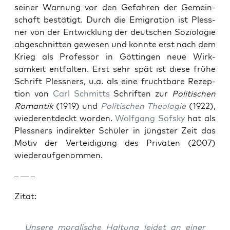
sein­er War­nung vor den Gefahren der Gemein­
schaft bestätigt. Durch die Emi­gra­tion ist Pless­
ner von der Entwick­lung der deutschen Sozi­olo­gie
abgeschnit­ten gewe­sen und kon­nte erst nach dem
Krieg als Pro­fes­sor in Göt­tin­gen neue Wirk­
samkeit ent­fal­ten. Erst sehr spät ist diese frühe
Schrift Pless­ners, u.a. als eine frucht­bare Rezep­
tion von
Carl Schmitts
Schriften zur
Poli­tis­chen
Roman­tik
(1919) und
Poli­tis­chen The­olo­gie
(1922),
wieder­ent­deckt wor­den.
Wolf­gang Sof­sky
hat als
Pless­ners indi­rek­ter Schüler in jüng­ster Zeit das
Motiv der Vertei­di­gung des Pri­vat­en (2007)
wieder­aufgenom­men.
– — –
Zitat:
Unsere moralis­che Hal­tung lei­det an ein­er