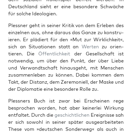
Deutsch­land sieht er eine beson­dere Schwäche
für solche Ide­olo­gien.
Pless­ner geht in sein­er Kri­tik von dem Erleben des
einzel­nen aus, ohne daraus das Ganze zu kon­stru­
ieren. Er plädiert für den »Mut zur Wirk­lichkeit«,
sich an Sit­u­a­tio­nen statt an
Werten
zu ori­en­
tieren. Die
Öffentlichkeit
der Gesellschaft ist
notwendig, um über den Punkt, der über Liebe
und Ver­wandtschaft hin­aus­ge­ht, mit Men­schen
zusam­men­leben zu kön­nen. Dabei kom­men dem
Takt, der Dis­tanz, dem Zer­e­moniell, der Maske und
der Diplo­matie eine beson­dere Rolle zu.
Pless­ners Buch ist zwar bei Erscheinen rege
besprochen wor­den, hat aber kein­er­lei Wirkung
ent­fal­tet. Durch die
geschichtlichen
Ereignisse sah
er sich sowohl in sein­er später aus­gear­beit­eten
These vom »deutschen Son­der­weg« als auch in