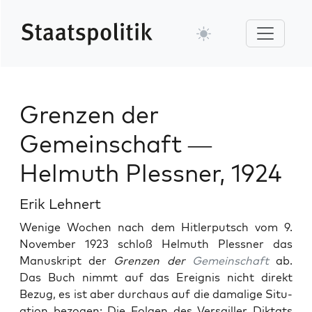
Grenzen der
Gemeinschaft —
Helmuth Plessner, 1924
Erik Lehnert
Wenige Wochen nach dem Hitler­putsch vom 9.
Novem­ber 1923 schloß Hel­muth Pless­ner das
Manuskript der
Gren­zen der
Gemein­schaft
ab.
Das Buch nimmt auf das Ereig­nis nicht direkt
Bezug, es ist aber dur­chaus auf die dama­lige Sit­u­
a­tion bezo­gen: Die Fol­gen des Ver­sailler Dik­tats