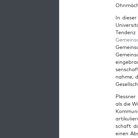
Ohn­mäch
In dieser
Uni­ver­si
Ten­denz 
Gemein­sch
Gemein­sc
Gemein­s
einge­br
senschaft
nahme, d
Gesellsch
Pless­ner
als die Wu
Kom­mu­
artikulie
schaft d
einen Abs