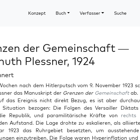
Konzept
Buch
Verfasser
Suche
nzen der Gemeinschaft —
uth Plessner, 1924
hnert
ochen nach dem Hitler­putsch vom 9. Novem­ber 1923 sc
ss­ner das Manuskript der
Gren­zen der
Gemein­schaft
ab.
 das Ereig­nis nicht direkt Bezug, es ist aber dur­chau
 Sit­u­a­tion bezo­gen: Die Fol­gen des Ver­sailler Dik­tats 
 die Repub­lik, und paramil­itärische Kräfte von
rechts
u
en Auf­s­tand. Die Lage dro­hte zu eskalieren, als alli­iert
­ar 1923 das Ruhrge­bi­et beset­zten, um ausste­hende
un­gen einzutreiben. Die Folge waren Hyper­in­fla­tion und