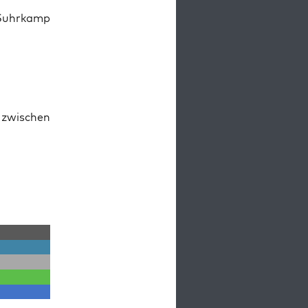
 Suhrkamp
 zwis­chen