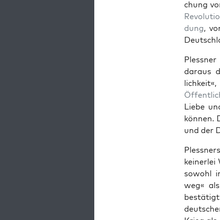
chung von
Rev­o­lu­ti
dung
, vo
Deutsch­l
Pless­ner
daraus d
lichkeit
Öffentlic
Liebe und
kön­nen. 
und der D
Pless­ner
kein­er­le
sowohl in
weg« als
bestätig
deutsche