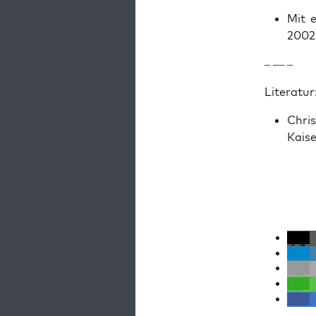
Mit e
2002
– — –
Lit­er­atur
Chris
Kaise