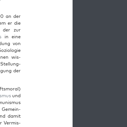
920 an der
 dem er die
t, der zur
s
in eine
­dung von
ozi­olo­gie
inen wis­
Stel­lung­
i­gung der
ftsmoral)
s­mus
und
u­nis­mus
ie Gemein­
und damit
r Ver­mis­