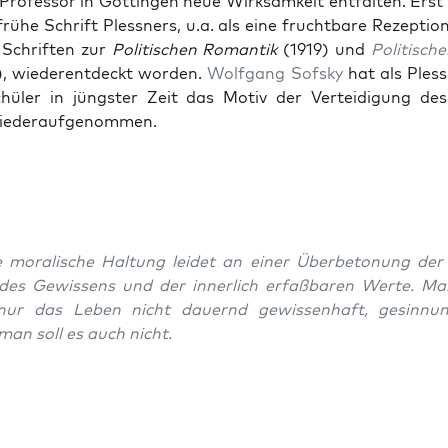
Pro­fes­sor in Göt­tin­gen neue Wirk­samkeit ent­fal­ten. Ers
 frühe Schrift Pless­ners, u.a. als eine frucht­bare Rezep­ti
Schriften zur
Poli­tis­chen Roman­tik
(1919) und
Poli­tis­ch
, wieder­ent­deckt wor­den.
Wolf­gang Sof­sky
hat als Pless­
chüler in jüng­ster Zeit das Motiv der Vertei­di­gung des 
ieder­aufgenom­men.
 moralis­che Hal­tung lei­det an ein­er Über­be­to­nung der
des Gewis­sens und der inner­lich erfaßbaren Werte. M
nur das Leben nicht dauernd gewis­senhaft, gesin­nun
man soll es auch nicht.