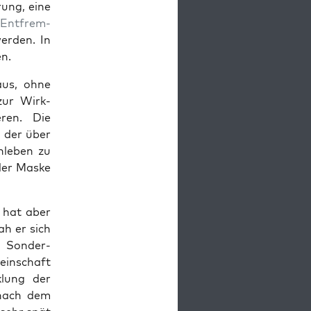
rung, eine
r
Ent­frem­
er­den. In
en.
 aus, ohne
zur Wirk­
eren. Die
 der über
­leben zu
 der Maske
 hat aber
ah er sich
 Son­der­
in­schaft
­lung der
 nach dem