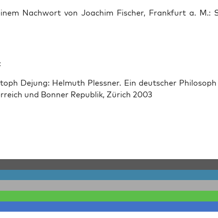
inem Nach­wort von Joachim Fis­ch­er, Frank­furt a. M.:
:
toph Dejung: Hel­muth Pless­ner. Ein deutsch­er Philosoph
r­re­ich und Bon­ner Repub­lik, Zürich 2003