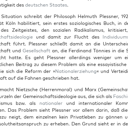
tigkeit des
deutschen
Staates
.
 Sit­u­a­tion schreibt der Philosoph Hel­muth Pless­ner, 1
tät Köln habil­i­tiert, sein erstes sozi­ol­o­gis­ches Buch, in
des Zeit­geistes, den sozialen Radikalis­mus, kri­tisier
aft­side­olo­gie
und damit zur Flucht des
Indi­vidu­um
haft führt. Pless­ner schließt damit an die Unter­schei
chaft und
Gesellschaft
an, die Fer­di­nand Tön­nies in die S
acht hat­te. Es geht Pless­ner allerd­ings weniger um e
lichen Beitrag zu diesem Prob­lem als eine essay­is­tis­che 
ie sich die Reform der »
Nationalerziehung
« und Vertei­d
aft auf die Fah­nen geschrieben hat.
 macht Niet­zsche (Her­ren­moral) und Marx (Gemein­scha
rzeln der Gemein­schaft­side­olo­gie aus, die sich als
Faschi
nis­mus bzw. als
nationaler
und inter­na­tionaler Kom­m
ren. Das Prob­lem sieht Pless­ner vor allem darin, daß d
azu neigt, dem einzel­nen kein Pri­vatleben zu gön­nen 
o­lutheit­sanspruch zu erheben. Den Grund sieht er in de