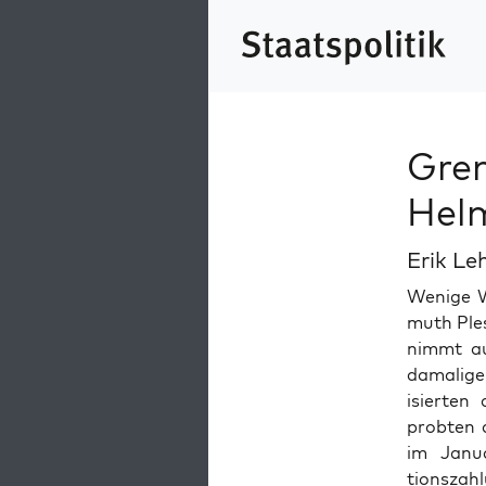
Gre
Helm
Erik Le
Wenige W
muth Ple
nimmt auf
dama­lige
isierten
probten d
im Jan­u
tionszahl