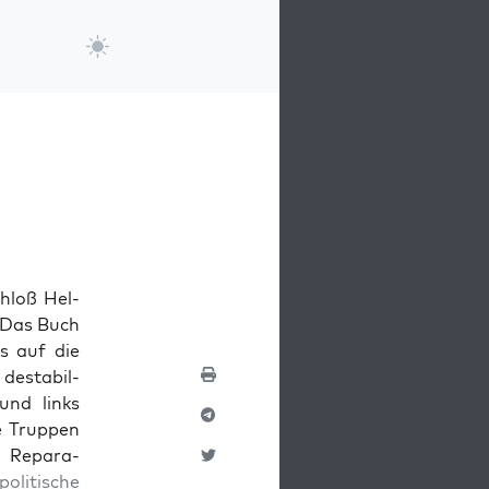
hloß Hel­
 Das Buch
s auf die
desta­bil­
nd links
e Trup­pen
 Repa­ra­
poli­tis­che