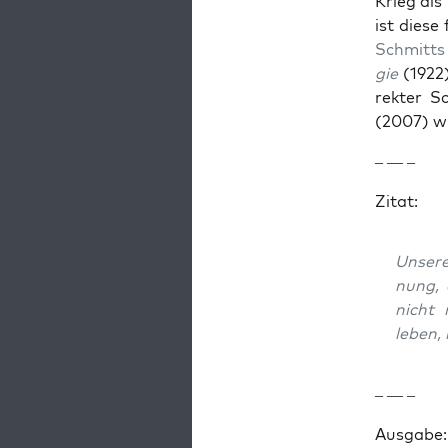
Krieg als 
ist diese
Schmitts
gie
(1922)
rek­ter S
(2007) w
– — –
Zitat:
Unsere
nung, 
nicht 
leben, 
– — –
Aus­gabe: