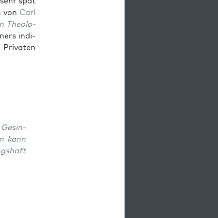
t sehr spät
on von
Carl
en The­olo­
ners indi­
Pri­vat­en
 Gesin­
an kann
g­shaft