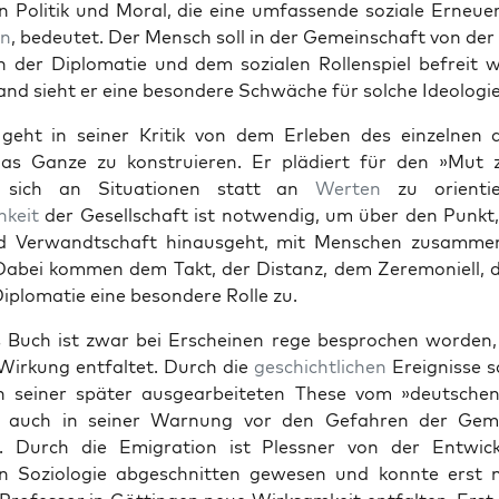
 Poli­tik und Moral, die eine umfassende soziale Erneue
on
, bedeutet. Der Men­sch soll in der Gemein­schaft von de
n der Diplo­matie und dem sozialen Rol­len­spiel befre­it w
and sieht er eine beson­dere Schwäche für solche Ide­olo­gi
 geht in sein­er Kri­tik von dem Erleben des einzel­nen
as Ganze zu kon­stru­ieren. Er plädiert für den »Mut 
«, sich an Sit­u­a­tio­nen statt an
Werten
zu ori­en­ti
hkeit
der Gesellschaft ist notwendig, um über den Punkt,
 Ver­wandtschaft hin­aus­ge­ht, mit Men­schen zusam­men
Dabei kom­men dem Takt, der Dis­tanz, dem Zer­e­moniell,
iplo­matie eine beson­dere Rolle zu.
s Buch ist zwar bei Erscheinen rege besprochen wor­den,
i Wirkung ent­fal­tet. Durch die
geschichtlichen
Ereignisse s
 sein­er später aus­gear­beit­eten These vom »deutschen
 auch in sein­er War­nung vor den Gefahren der Geme
t. Durch die Emi­gra­tion ist Pless­ner von der Entwick
n Sozi­olo­gie abgeschnit­ten gewe­sen und kon­nte erst