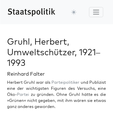
Gruhl, Herbert,
Umweltschützer, 1921–
1993
Reinhard Falter
Her­bert Gruhl war als
Parteipoli­tik­er
und Pub­lizist
eine der wichtig­sten Fig­uren des Ver­suchs, eine
Öko-
Partei
zu grün­den. Ohne Gruhl hätte es die
»Grü­nen« nicht gegeben, mit ihm wären sie etwas
ganz anderes gewor­den.