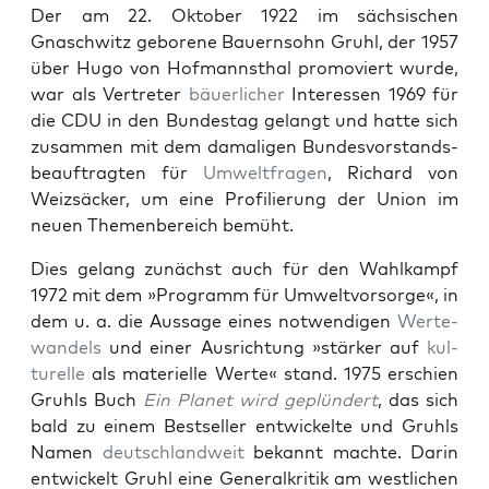
Der am 22. Okto­ber 1922 im säch­sis­chen
Gnaschwitz geborene Bauern­sohn Gruhl, der 1957
über Hugo von Hof­mannsthal pro­moviert wurde,
war als Vertreter
bäuer­lich­er
Inter­essen 1969 für
die CDU in den Bun­destag gelangt und hat­te sich
zusam­men mit dem dama­li­gen Bun­desvor­stands­
beauf­tragten für
Umwelt­fra­gen
, Richard von
Weizsäck­er, um eine Pro­fil­ierung der Union im
neuen The­men­bere­ich bemüht.
Dies gelang zunächst auch für den Wahlkampf
1972 mit dem »Pro­gramm für Umweltvor­sorge«, in
dem u. a. die Aus­sage eines notwendi­gen
Werte­
wan­dels
und ein­er Aus­rich­tung »stärk­er auf
kul­
turelle
als materielle Werte« stand. 1975 erschien
Gruhls Buch
Ein Plan­et wird geplün­dert
, das sich
bald zu einem Best­seller entwick­elte und Gruhls
Namen
deutsch­landweit
bekan­nt machte. Darin
entwick­elt Gruhl eine Gen­er­alkri­tik am west­lichen