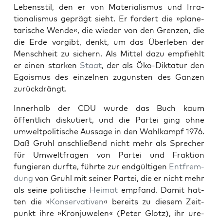
Lebensstil, den er von Mate­ri­al­is­mus und Irra­
tional­is­mus geprägt sieht. Er fordert die »plan­e­
tarische Wende«, die wieder von den Gren­zen, die
die Erde vorgibt, denkt, um das Über­leben der
Men­schheit zu sich­ern. Als Mit­tel dazu emp­fiehlt
er einen starken
Staat
, der als Öko-Dik­tatur den
Ego­is­mus des einzel­nen zugun­sten des Ganzen
zurück­drängt.
Inner­halb der CDU wurde das Buch kaum
öffentlich disku­tiert, und die Partei ging ohne
umwelt­poli­tis­che Aus­sage in den Wahlkampf 1976.
Daß Gruhl anschließend nicht mehr als Sprech­er
für Umwelt­fra­gen von Partei und Frak­tion
fungieren durfte, führte zur endgülti­gen
Ent­frem­
dung
von Gruhl mit sein­er Partei, die er nicht mehr
als seine poli­tis­che
Heimat
emp­fand. Damit hat­
ten die »
Kon­ser­v­a­tiv­en
« bere­its zu diesem Zeit­
punkt ihre »Kro­n­juwe­len« (Peter Glotz), ihr ure­