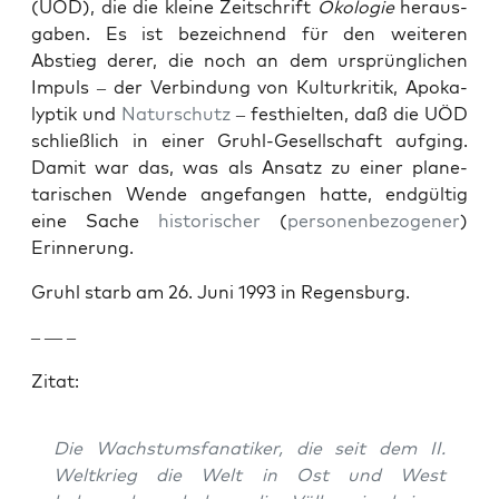
(UÖD), die die kleine Zeitschrift
Ökolo­gie
her­aus­
gaben. Es ist beze­ich­nend für den weit­eren
Abstieg der­er, die noch an dem ursprünglichen
Impuls – der Verbindung von Kul­turkri­tik, Apoka­
lyp­tik und
Naturschutz
– fes­thiel­ten, daß die UÖD
schließlich in ein­er Gruhl-Gesellschaft aufging.
Damit war das, was als Ansatz zu ein­er plan­e­
tarischen Wende ange­fan­gen hat­te, endgültig
eine Sache
his­torisch­er
(
per­so­n­en­be­zo­gen­er
)
Erin­nerung.
Gruhl starb am 26. Juni 1993 in Regens­burg.
– — –
Zitat:
Die Wach­s­tums­fa­natik­er, die seit dem II.
Weltkrieg die Welt in Ost und West