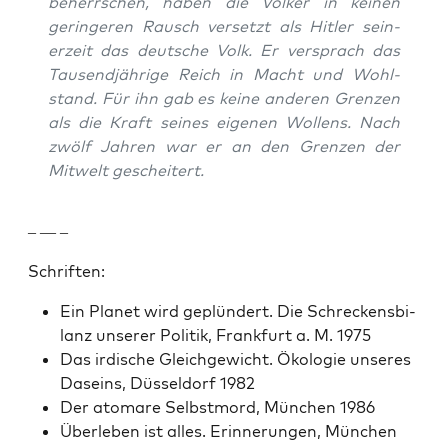
beherrschen, haben die Völk­er in keinen
gerin­geren Rausch ver­set­zt als Hitler sein­
erzeit das deutsche Volk. Er ver­sprach das
Tausend­jährige Reich in Macht und Wohl­
stand. Für ihn gab es keine anderen Gren­zen
als die Kraft seines eige­nen Wol­lens. Nach
zwölf Jahren war er an den Gren­zen der
Mitwelt gescheit­ert.
– — –
Schriften:
Ein Plan­et wird geplün­dert. Die Schreck­ens­bi­
lanz unser­er Poli­tik, Frank­furt a. M. 1975
Das irdis­che Gle­ichgewicht. Ökolo­gie unseres
Daseins, Düs­sel­dorf 1982
Der atom­are Selb­st­mord, München 1986
Über­leben ist alles. Erin­nerun­gen, München