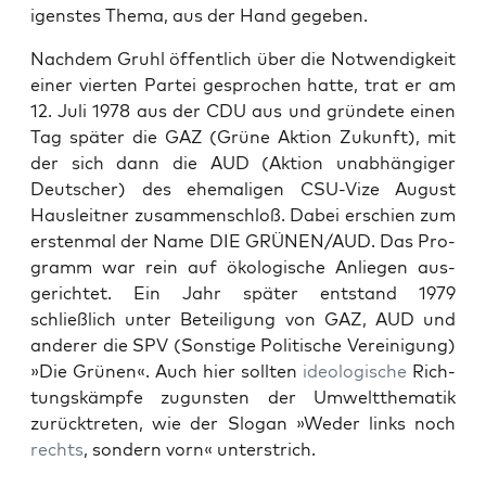
igen­stes The­ma, aus der Hand gegeben.
Nach­dem Gruhl öffentlich über die Notwendigkeit
ein­er vierten Partei gesprochen hat­te, trat er am
12. Juli 1978 aus der CDU aus und grün­dete einen
Tag später die GAZ (Grüne Aktion Zukun­ft), mit
der sich dann die AUD (Aktion unab­hängiger
Deutsch­er) des ehe­ma­li­gen CSU-Vize August
Hausleit­ner zusam­men­schloß. Dabei erschien zum
ersten­mal der Name DIE GRÜNEN/AUD. Das Pro­
gramm war rein auf ökol­o­gis­che Anliegen aus­
gerichtet. Ein Jahr später ent­stand 1979
schließlich unter Beteili­gung von GAZ, AUD und
ander­er die SPV (Son­stige Poli­tis­che Vere­ini­gung)
»Die Grü­nen«. Auch hier soll­ten
ide­ol­o­gis­che
Rich­
tungskämpfe zugun­sten der Umwelt­the­matik
zurück­treten, wie der Slo­gan »Wed­er links noch
rechts
, son­dern vorn« unter­strich.