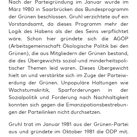
Nach der Parteigrün­dung im Jan­u­ar wurde im
März 1980 in Saar­brück­en das Bun­de­spro­gramm
der Grü­nen beschlossen. Gruhl verzichtete auf ein
Vor­stand­samt, da dieses Pro­gramm mehr der
Logik des Habens als der des Seins verpflichtet
wäre. Schon hier grün­dete sich die AGÖP
(Arbeits­ge­mein­schaft Ökol­o­gis­che Poli­tik bei den
Grü­nen), die aus Mit­gliedern der Grü­nen bestand,
die des Übergewichts sozial-und min­der­heit­spoli­
tis­ch­er The­men leid waren. Dieses Übergewicht
hielt an und ver­stärk­te sich im Zuge der Partei­w­
er­dung der Grü­nen. Unpop­uläre Hal­tun­gen wie
Wach­s­tum­skri­tik, Spar­forderun­gen in der
Sozialpoli­tik und Forderung nach Nach­haltigkeit
kon­nten sich gegen die Emanzi­pa­tions­be­stre­bun­
gen der Parteilinken nicht durch­set­zen.
Gruhl trat im Jan­u­ar 1981 aus der Grü­nen-Partei
aus und grün­dete im Okto­ber 1981 die ÖDP mit.