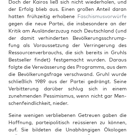
Doch der Kairos ließ sich nicht wieder­holen, und
der Erfolg blieb aus. Einen großen Anteil daran
hat­ten frühzeit­ig erhobene
Faschis­musvor­würfe
gegen die neue Partei, die ins­beson­dere an der
Kri­tik am Aus­län­derzuzug nach Deutsch­land (und
der damit ver­hin­derten Bevölkerungss­chrump­
fung als Voraus­set­zung der Ver­ringerung des
Ressourcenver­brauchs, die sich bere­its in Gruhls
Best­seller find­et) fest­gemacht wur­den. Daraus
fol­gte die Ver­wässerung des Pro­gramms, aus dem
die Bevölkerungs­frage ver­schwand. Gruhl wurde
schließlich 1989 aus der Partei gedrängt. Seine
Ver­bit­terung darüber schlug sich in einem
zunehmenden Pes­simis­mus, wenn nicht gar Men­
schen­feindlichkeit, nieder.
Seine weni­gen verbliebe­nen Getreuen gaben die
Hoff­nung, parteipoli­tisch reüssieren zu kön­nen,
auf. Sie bilde­ten die Unab­hängi­gen Ökolo­gen