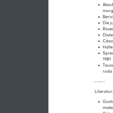
Absch
mor­g
Beric
Die j
Rosen
Dis­t
Cäsar
Hal­l
Spre
1981
Tause
ro­da
– — –
Lit­er­atur
Gus­t
maler