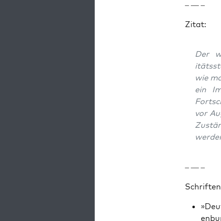
– — –
Zitat:
Der wa
itätsst
wie ma
ein Im
Fortsc
vor Au
Zustän
wer­den
– — –
Schriften
»Deut
en­bu