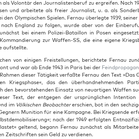
m als Volon­tär den Jour­nal­is­ten­beruf zu ergreifen. Nach 
sen und arbeit­ete als freier Jour­nal­ist, u. a. als Son­der
ei den Olymp­is­chen Spie­len. Fer­nau über­legte 1939, sein­er
 nach Eng­land zu fol­gen, wurde aber von der Ein­beru­
unächst bei einem Polizei-Batail­lon in Posen einge­set­zt,
Kom­mandierung zur Waf­fen-SS, die eine eigene Kriegs­b
 auf­stellte.
chen von eini­gen Freis­tel­lun­gen, berichtete Fer­nau zu
ront und war ab Ende 1943 in Paris bei der
Feind­pro­pa­gan
m Rah­men dieser Tätigkeit ver­faßte Fer­nau den Text »Das 
zten Kriegsphase«, das den über­hand­nehmenden Par­ti­
ch den bevorste­hen­den Ein­satz von neuar­ti­gen Waf­fen su
ieser Text, der ent­ge­gen der ursprünglichen Inten­tio
und im
Völkischen Beobachter
erschien, bot in den sechzi
Geg­n­ern Muni­tion für eine Kam­pagne. Bei Kriegsende erfo
­st­de­mo­bil­isierung«; nach der 1949 erfol­gten Ent­naz­i­fi
lastet« gel­tend, begann Fer­nau zunächst als Mitar­beit­e
n Zeitschriften sein Geld zu ver­di­enen.