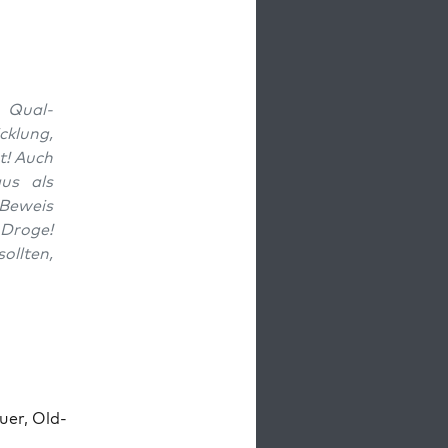
r Qual­
ck­lung,
t! Auch
aus als
 Beweis
 Droge!
ll­ten,
uer, Old­