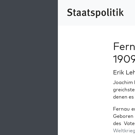
Fern
190
Erik Le
Joachim F
gre­ich­s
denen es g
Fer­nau e
Geboren 
des Vate
Weltkrie