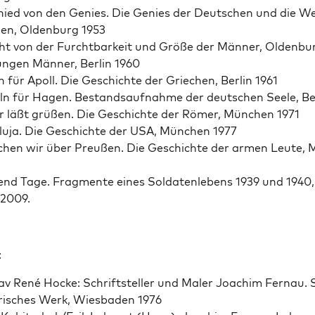
ied von den Genies. Die Genies der Deutschen und die We
en, Old­en­burg 1953
ht von der Furcht­barkeit und Größe der Män­ner, Old­en­bu
un­gen Män­ner, Berlin 1960
 für Apoll. Die Geschichte der Griechen, Berlin 1961
eln für Hagen. Bestand­sauf­nahme der deutschen Seele, Be
 läßt grüßen. Die Geschichte der Römer, München 1971
elu­ja. Die Geschichte der USA, München 1977
chen wir über Preußen. Die Geschichte der armen Leute,
nd Tage. Frag­mente eines Sol­daten­lebens 1939 und 1940,
 2009.
:
av René Hocke: Schrift­steller und Maler Joachim Fer­nau. 
isches Werk, Wies­baden 1976