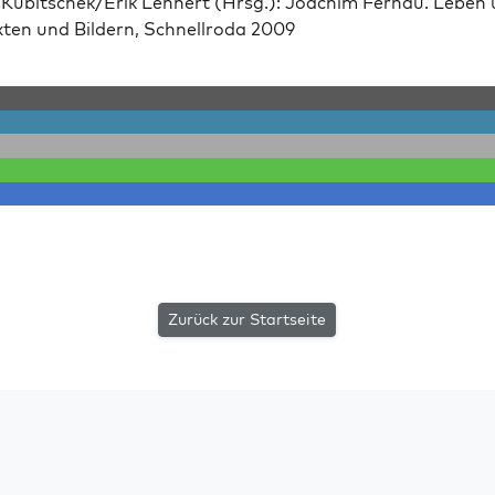
Kubitschek/Erik Lehn­ert (Hrsg.): Joachim Fer­nau. Leben
x­ten und Bildern, Schnell­ro­da 2009
Zurück zur Startseite