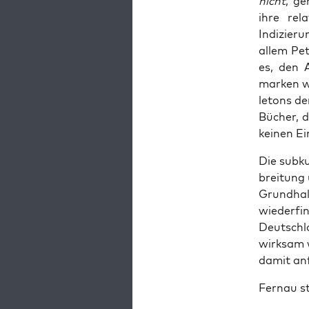
nicht
, ge
ihre rel
Indizieru
allem Pet
es, den 
marken wo
letons de
Büch­er, d
keinen Ein
Die sub­k
bre­itung
Grund­hal
wiederfin
Deutsch­l
wirk­sam 
damit anf
Fer­nau st