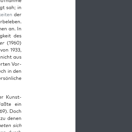
sauf­nahme
t sah; in
keit­en
der
­beleben.
men an. In
gkeit des
er
(1960)
 von 1933,
 nicht aus
erten Vor­
uch in den
r­sön­liche
r Kun­st­
­faßte ein
69). Doch
, zu denen
­ten sich