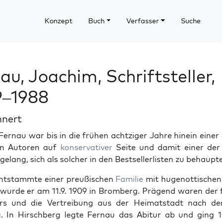
Konzept
Buch
Verfasser
Suche
au, Joachim, Schriftsteller,
9–1988
hnert
er­nau war bis in die frühen achtziger Jahre hinein ein­er 
ten Autoren auf
kon­ser­v­a­tiv­er
Seite und damit ein­er der 
elang, sich als solch­er in den Best­sellerlis­ten zu behaupt
ntstammte ein­er preußis­chen
Fam­i­lie
mit hugenot­tis­che
wurde er am 11.9. 1909 in Bromberg. Prä­gend waren der 
rs und die Vertrei­bung aus der Heimat­stadt nach d
g
. In Hirschberg legte Fer­nau das Abitur ab und ging 