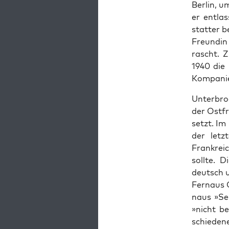
Berlin, u
er ent­las
stat­ter b
Fre­undin
rascht. Z
1940 die 
Kom­panie
Unter­bro
der Ost­f
set­zt. I
der let­
Frankre­i
sollte. D
deutsch 
Fer­naus 
naus »Selb
»nicht be
schiede­ne