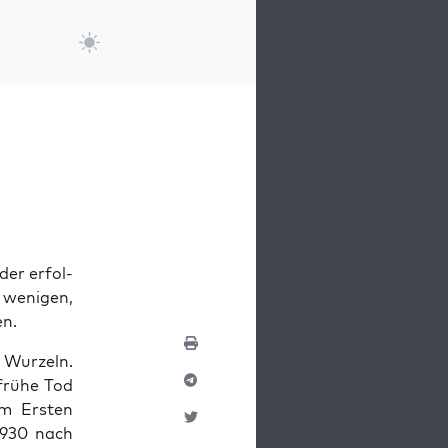
der erfol­
weni­gen,
en.
n Wurzeln.
frühe Tod
em Ersten
1930 nach