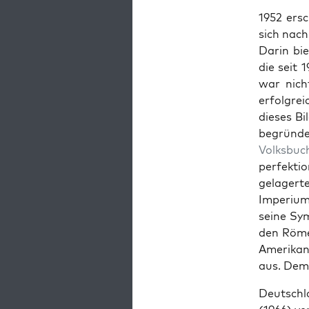
1952 ersc
sich nach
Darin bie
die seit 
war nicht
erfol­gre­
dieses Bi
begrün­d
Volks­buch
per­fek­
gelagerte
Imperi­um
seine Sym
den Röme
Amerikan­
aus. Deme
Deutsch­l