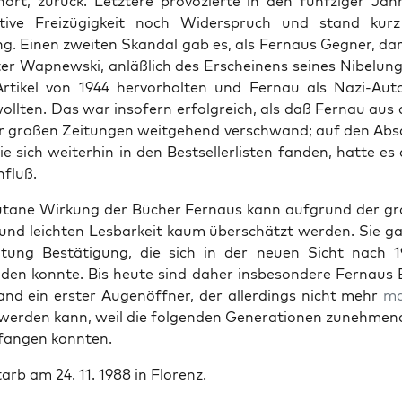
hört, zurück. Let­ztere provozierte in den fün­fziger Ja
­a­tive Freizügigkeit noch Wider­spruch und stand kur
ng. Einen zweit­en Skan­dal gab es, als Fer­naus Geg­n­er, da
er Wap­news­ki, anläßlich des Erscheinens seines Nibelun
Artikel von 1944 her­vorholten und Fer­nau als Nazi-Aut
ll­ten. Das war insofern erfol­gre­ich, als daß Fer­nau aus 
r großen Zeitun­gen weit­ge­hend ver­schwand; auf den Absa
ie sich weit­er­hin in den Best­sellerlis­ten fan­den, hat­te es 
­fluß.
u­tane Wirkung der Büch­er Fer­naus kann auf­grund der g
 und leicht­en Les­barkeit kaum über­schätzt wer­den. Sie ga
­tung Bestä­ti­gung, die sich in der neuen Sicht nach 1
d­en kon­nte. Bis heute sind daher ins­beson­dere Fer­naus 
and ein erster Augenöffn­er, der allerd­ings nicht mehr
ma
wer­den kann, weil die fol­gen­den Gen­er­a­tio­nen zunehme
an­gen kon­nten.
arb am 24. 11. 1988 in Flo­renz.