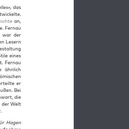
lles«
, das
wick­elte.
ichte
an,
e. Fer­nau
r war der
­nen Lesern
estal­tung
ile eines
. Fer­nau
 ähn­lich
Römis­chen
rteilte er
eußen. Bei
­wart, die
g der Welt
.
 für Hagen