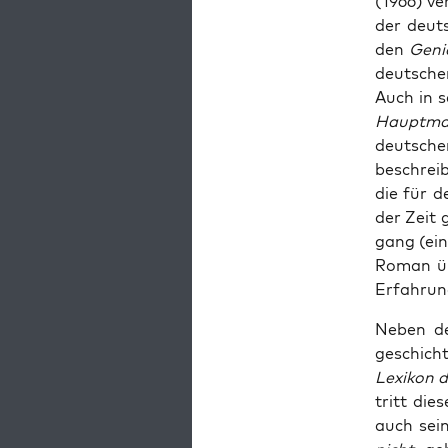
(1966) ve
der deut
den
Geni
deutschen
Auch in s
Haupt­m
deutsche
beschreib
die für d
der Zeit 
gang (ein
Roman üb
Erfahrun­
Neben de
geschicht
Lexikon d
tritt die
auch sei