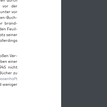
hren durch
z vor der
runter vor
­gen-Buch­
or brand­
den Feuil­
tz sein­er
allerd­ings
roßen Ver­
ben ein­er
945 nicht
Büch­er zu
ssen­haft
nd weniger