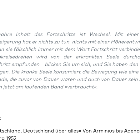
hre Inhalt des Fortschritts ist Wech­sel. Mit ein­e
eigerung hat er nichts zu tun, nichts mit ein­er Höher­en­twi
n sie fälschlich immer mit dem Wort Fortschritt verbinde
kreise­drehen wird von der erkrank­ten Seele dur­ch
hritt emp­fun­den – blick­en Sie um sich, und Sie haben den
gen. Die kranke Seele kon­sum­iert die Bewe­gung wie eine
de, die zuvor von Dauer waren und auch von Dauer sein so
 jet­zt am laufend­en Band »ver­braucht«.
:
sch­land, Deutsch­land über alles« Von Arminius bis Ade­na
rg 1952