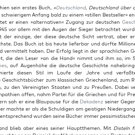
hien sein erstes Buch,
»
Deutsch­land
, Deutsch­land über a
 schwierigem Anfang bald zu einem »stillen Best­seller« ent
tet er einen »alter­na­tiv­en« Zugang zur deutschen
Gesch
1945 vor allem mit den Augen der Sieger betra­chtet wurd
 der einzige, der diese deutsche Sicht ver­trat, aber e
ich­ste. Das Buch ist bis heute liefer­bar und dürfte Mil­lio
ld ver­mit­telt haben. Der Erfolg liegt in der sprach­lichen G
et, die den Leser »an die Hand« nimmt und ihm so, im St
­es
, auf Augen­höhe die deutsche Geschichte nahe­bringt
tion­ierte diesen Stil im Laufe der Jahre und ver­faßte
 Geschichts­büch­er zum klas­sis­chen Griechen­land, zum 
, zu den Vere­inigten Staat­en und zu Preußen. Dabei ve
­pa­thien offen, nahm Partei für die Griechen und für Pr
rn sah er eine Blau­pause für die
Dekadenz
sein­er Gegen
er machte er als die Schuldigen am geisti­gen Nieder­gan
ntsprechend wur­den seine Büch­er immer pes­simistis­ch­er
and blieb aber eines sein­er Haupt­the­men. Mit
Dis­teln