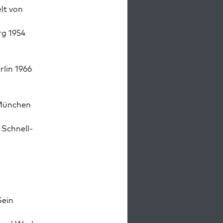
lt von
rg 1954
rlin 1966
 München
 Schnell­
Sein