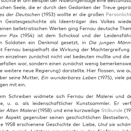
r­suchte er am Beispiel der Nibelun­gen­sage eine Bestand­
schen Seele, die er durch den Gedanken der Treue gepräg
es der Deutschen
(1953) wollte er die großen
Per­sön­lich
 Geis­tes­geschichte als Ideen­träger des Volkes wieder
einen bel­letris­tis­chen Werken ging Fer­nau deutsche The­
ann Pax
(1954) ist dem Schick­sal und der Lei­dens­fähi
n Sol­dat­en ein Denkmal geset­zt, in
Die jun­gen Män­n
t Fer­nau beispiel­haft die Wirkung der Machter­grei­fung
en einzel­nen zunächst nicht viel bedeuten mußte und die
gefall­en war, son­dern einen zunächst wenig bemerkensw
e weit­ere neue Regierung) darstellte. Hier flossen, wie a
er seine Mut­ter,
Ein wun­der­bares Leben
(1975), viele pe
gen mit ein.
m Schreiben wid­mete sich Fer­nau der Malerei und de
e, u. a. als lei­den­schaftlich­er Kun­st­samm­ler. Er ver
er Alten Malerei
(1958) und eine kurzweilige
Stilkunde
(19
ser Aspekt gegenüber seinen geschichtlichen Best­sellern
ne 1958 erschienene Geschichte der Liebe,
Und sie schäme