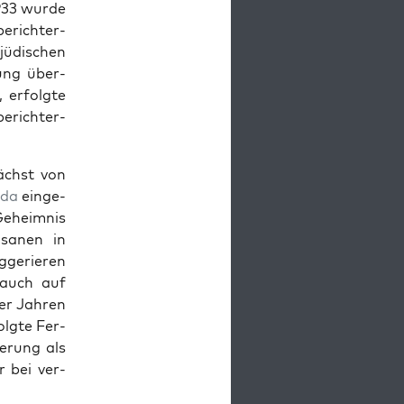
1933 wurde
­berichter­
 jüdis­chen
fung über­
 erfol­gte
erichter-
nächst von
­da
einge­
Geheim­nis
sa­nen in
g­gerieren
n auch auf
ger Jahren
l­gte Fer­
zierung als
r bei ver­