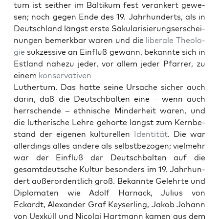
tum ist sei­ther im Baltikum fest ver­ankert gewe­
sen; noch gegen Ende des 19. Jahrhun­derts, als in
Deutsch­land längst erste Säku­lar­isierungser­schei­
n­un­gen bemerk­bar waren und die
lib­erale
The­olo­
gie
sukzes­sive an Ein­fluß gewann, bekan­nte sich in
Est­land nahezu jed­er, vor allem jed­er Pfar­rer, zu
einem
kon­ser­v­a­tiv­en
Luther­tum. Das hat­te seine Ursache sich­er auch
darin, daß die Deutschbal­ten eine – wenn auch
herrschende – eth­nis­che Min­der­heit waren, und
die lutherische Lehre gehörte längst zum Kernbe­
stand der eige­nen kul­turellen
Iden­tität
. Die war
allerd­ings alles andere als selb­st­be­zo­gen; vielmehr
war der Ein­fluß der Deutschbal­ten auf die
gesamt­deutsche Kul­tur beson­ders im 19. Jahrhun­
dert außeror­dentlich groß. Bekan­nte Gelehrte und
Diplo­mat­en wie Adolf Har­nack, Julius von
Eckardt, Alexan­der Graf Key­ser­ling, Jakob Johann
von Uexküll und Nico­lai Hart­mann kamen aus dem