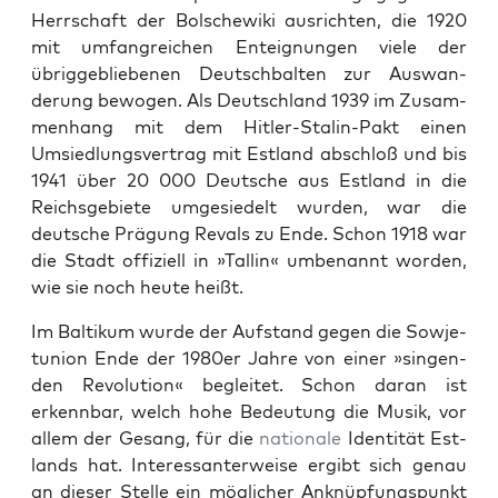
Herrschaft der Bolschewi­ki aus­richt­en, die 1920
mit umfan­gre­ichen Enteig­nun­gen viele der
übrigge­bliebe­nen Deutschbal­ten zur Auswan­
derung bewogen. Als Deutsch­land 1939 im Zusam­
men­hang mit dem Hitler-Stal­in-Pakt einen
Umsied­lungsver­trag mit Est­land abschloß und bis
1941 über 20 000 Deutsche aus Est­land in die
Reichs­ge­bi­ete umge­siedelt wur­den, war die
deutsche Prä­gung Revals zu Ende. Schon 1918 war
die Stadt offiziell in »Tallin« umbe­nan­nt wor­den,
wie sie noch heute heißt.
Im Baltikum wurde der Auf­s­tand gegen die Sow­je­
tu­nion Ende der 1980er Jahre von ein­er »sin­gen­
den Rev­o­lu­tion« begleit­et. Schon daran ist
erkennbar, welch hohe Bedeu­tung die Musik, vor
allem der Gesang, für die
nationale
Iden­tität Est­
lands hat. Inter­es­san­ter­weise ergibt sich genau
an dieser Stelle ein möglich­er Anknüp­fungspunkt