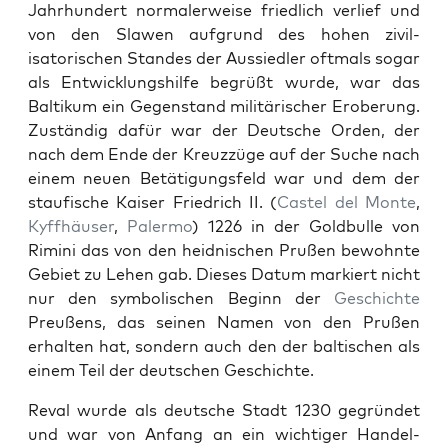
Jahrhun­dert nor­maler­weise friedlich ver­lief und
von den Slawen auf­grund des hohen zivil­
isatorischen Standes der Aussiedler oft­mals sog­ar
als Entwick­lung­shil­fe begrüßt wurde, war das
Baltikum ein Gegen­stand mil­itärisch­er Eroberung.
Zuständig dafür war der Deutsche Orden, der
nach dem Ende der Kreuz­züge auf der Suche nach
einem neuen Betä­ti­gungs­feld war und dem der
stau­fis­che Kaiser Friedrich II. (
Cas­tel del Monte
,
Kyffhäuser
,
Paler­mo
) 1226 in der Gold­bulle von
Rim­i­ni das von den hei­d­nis­chen Prußen bewohnte
Gebi­et zu Lehen gab. Dieses Datum markiert nicht
nur den sym­bol­is­chen Beginn der
Geschichte
Preußens, das seinen Namen von den Prußen
erhal­ten hat, son­dern auch den der baltischen als
einem Teil der deutschen Geschichte.
Reval wurde als deutsche Stadt 1230 gegrün­det
und war von Anfang an ein wichtiger Han­del­