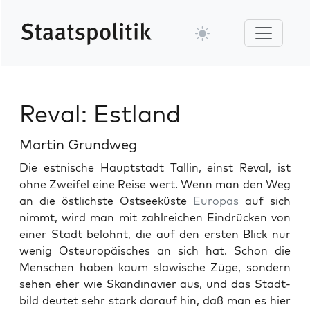
Reval: Estland
Martin Grundweg
Die est­nis­che Haupt­stadt Tallin, einst Reval, ist
ohne Zweifel eine Reise wert. Wenn man den Weg
an die östlich­ste Ost­seeküste
Europas
auf sich
nimmt, wird man mit zahlre­ichen Ein­drück­en von
ein­er Stadt belohnt, die auf den ersten Blick nur
wenig Osteu­ropäis­ches an sich hat. Schon die
Men­schen haben kaum slaw­is­che Züge, son­dern
sehen eher wie Skan­di­navier aus, und das Stadt­
bild deutet sehr stark darauf hin, daß man es hier