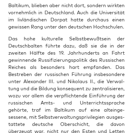
Baltikum, blieben aber nicht dort, son­dern wirk­ten
vornehm­lich in Deutsch­land. Auch die Uni­ver­sität
im livländis­chen Dor­pat hat­te dur­chaus einen
gewis­sen Rang unter den deutschen Hochschulen.
Das hohe kul­turelle Selb­st­be­wußt­sein der
Deutschbal­ten führte dazu, daß sie die in der
zweit­en Hälfte des 19. Jahrhun­derts an Fahrt
gewin­nende Rus­si­fizierungspoli­tik des Rus­sis­chen
Reich­es als beson­ders hart emp­fan­den. Das
Bestreben der rus­sis­chen Führung ins­beson­dere
unter Alexan­der III. und Niko­laus II., die Ver­wal­
tung und die Bil­dung kon­se­quent zu zen­tral­isieren,
wozu vor allem die verpflich­t­ende Ein­führung der
rus­sis­chen Amts- und Unter­richtssprache
gehörte, traf im Baltikum auf eine alteinge­
sessene, mit Selb­stver­wal­tung­spriv­i­legien aus­ges­
tat­tete deutsche Ober­schicht, die davon
überzeugt war, nicht nur den Esten und Let­ten