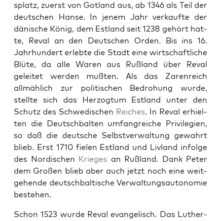
splatz, zuerst von Got­land aus, ab 1346 als Teil der
deutschen Hanse. In jen­em Jahr verkaufte der
dänis­che König, dem Est­land seit 1238 gehört hat­
te, Reval an den Deutschen Orden. Bis ins 16.
Jahrhun­dert erlebte die Stadt eine wirtschaftliche
Blüte, da alle Waren aus Ruß­land über Reval
geleit­et wer­den mußten. Als das Zaren­re­ich
allmäh­lich zur poli­tis­chen Bedro­hung wurde,
stellte sich das Her­zog­tum Est­land unter den
Schutz des Schwedis­chen
Reich­es
. In Reval erhiel­
ten die Deutschbal­ten umfan­gre­iche Priv­i­legien,
so daß die deutsche Selb­stver­wal­tung gewahrt
blieb. Erst 1710 fie­len Est­land und Liv­land infolge
des Nordis­chen
Krieges
an Ruß­land. Dank Peter
dem Großen blieb aber auch jet­zt noch eine weit­
ge­hende deutschbaltische Ver­wal­tungsau­tonomie
beste­hen.
Schon 1523 wurde Reval evan­ge­lisch. Das Luther­