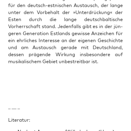
für den deutsch-est­nis­chen Aus­tausch, der lange
unter dem Vor­be­halt der »Unter­drück­ung« der
Esten durch die lange deutschbaltische
Vorherrschaft stand. Jeden­falls gibt es in der jün­
geren Gen­er­a­tion Est­lands gewisse Anze­ichen für
ein ehrlich­es Inter­esse an der eige­nen Geschichte
und am Aus­tausch ger­ade mit Deutsch­land,
dessen prä­gende Wirkung ins­beson­dere auf
musikalis­chem Gebi­et unbe­stre­it­bar ist.
– — –
Lit­er­atur: