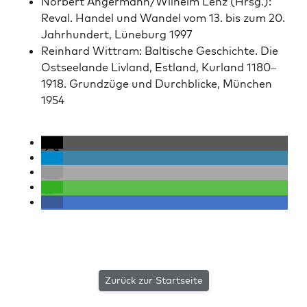
Nor­bert Angermann/Wilhelm Lenz (Hrsg.):
Reval. Han­del und Wan­del vom 13. bis zum 20.
Jahrhun­dert, Lüneb­urg 1997
Rein­hard Wit­tram: Baltische Geschichte. Die
Ost­see­lande Liv­land, Est­land, Kur­land 1180–
1918. Grundzüge und Durch­blicke, München
1954
Zurück zur Startseite