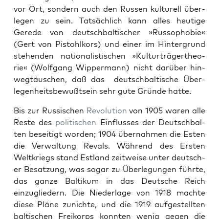
vor Ort, son­dern auch den Russen kul­turell über­
legen zu sein. Tat­säch­lich kann alles heutige
Gerede von deutschbaltisch­er »Rus­so­pho­bie«
(Gert von Pis­tohlko­rs) und ein­er im Hin­ter­grund
ste­hen­den nation­al­is­tis­chen »Kul­turträgerthe­o­
rie« (Wolf­gang Wip­per­mann) nicht darüber hin­
wegtäuschen, daß das deutschbaltische Über­
legen­heits­be­wußt­sein sehr gute Gründe hat­te.
Bis zur Rus­sis­chen
Rev­o­lu­tion
von 1905 waren alle
Reste des
poli­tis­chen
Ein­flusses der Deutschbal­
ten beseit­igt wor­den; 1904 über­nah­men die Esten
die Ver­wal­tung Revals. Während des Ersten
Weltkriegs stand Est­land zeitweise unter deutsch­
er Besatzung, was sog­ar zu Über­legun­gen führte,
das ganze Baltikum in das Deutsche Reich
einzugliedern. Die Nieder­lage von 1918 machte
diese Pläne zunichte, und die 1919 aufgestell­ten
baltischen Freiko­rps kon­nten wenig gegen die