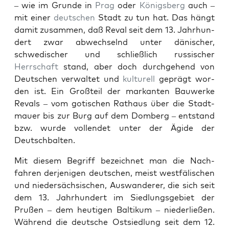
– wie im Grunde in
Prag
oder
Königs­berg
auch –
mit ein­er
deutschen
Stadt zu tun hat. Das hängt
damit zusam­men, daß Reval seit dem 13. Jahrhun­
dert zwar abwech­sel­nd unter dänis­ch­er,
schwedis­ch­er und schließlich rus­sis­ch­er
Herrschaft
stand, aber doch durchge­hend von
Deutschen ver­wal­tet und
kul­turell
geprägt wor­
den ist. Ein Großteil der markan­ten Bauw­erke
Revals – vom gotis­chen Rathaus über die Stadt­
mauer bis zur Burg auf dem Domberg – ent­stand
bzw. wurde vol­len­det unter der Ägide der
Deutschbal­ten.
Mit diesem Begriff beze­ich­net man die Nach­
fahren der­jeni­gen deutschen, meist west­fälis­chen
und nieder­säch­sis­chen, Auswan­der­er, die sich seit
dem 13. Jahrhun­dert im Sied­lungs­ge­bi­et der
Prußen – dem heuti­gen Baltikum – nieder­ließen.
Während die deutsche Ost­sied­lung seit dem 12.