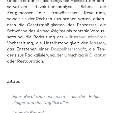
Unbe­stre­it­bar ist allerd­ings die Hell­sicht der kon­
ser­v­a­tiv­en Rev­o­lu­tion­s­analyse. Schon die
Zeitgenossen der Franzö­sis­chen Rev­o­lu­tion,
soweit sie der Recht­en zuzuord­nen waren, erkan­
nten die Geset­zmäßigkeit­en des Prozess­es: die
Schwäche des
Ancien Régime
als zen­trale Voraus­
set­zung, die Bedeu­tung der
kul­tur­rev­o­lu­tionären
Vor­bere­itung, die Unselb­ständigkeit der
Massen
,
das Entste­hen ein­er
Dop­pel­herrschaft
, die Ten­
denz zur Radikalisierung, der Umschlag in
Dik­tatur
oder Restau­ra­tion.
– — –
Zitate:
Eine Rev­o­lu­tion ist nichts als der Fehler
einiger und das Unglück aller.
Louis de Bonald