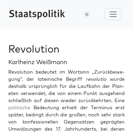
Revolution
Karlheinz Weißmann
Rev­o­lu­tion bedeutet im Wortsinn „Zurück­be­we­
gung“, der lateinis­che Begriff
rev­o­lu­tio
wurde
deshalb ursprünglich für die Lauf­bahn der Plan­
eten ver­wen­det, die von einem Punkt aus­ge­hend
schließlich auf diesen wieder zurück­kehrten. Eine
poli­tis­che
Bedeu­tung erhielt der Ter­mi­nus erst
später, bed­ingt durch die großen, noch sehr stark
von kon­fes­sionellen Gegen­sätzen geprägten
Umwälzun­gen des 17. Jahrhun­derts, bei denen