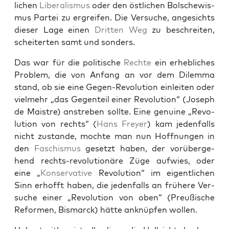
lichen
Lib­er­al­is­mus
oder den östlichen Bolschewis­
mus Partei zu ergreifen. Die Ver­suche, angesichts
dieser Lage einen
Drit­ten Weg
zu beschre­it­en,
scheit­erten samt und son­ders.
Das war für die poli­tis­che
Rechte
ein erhe­blich­es
Prob­lem, die von Anfang an vor dem Dilem­ma
stand, ob sie eine Gegen-Rev­o­lu­tion ein­leit­en oder
vielmehr „das Gegen­teil ein­er Rev­o­lu­tion“ (Joseph
de Maistre) anstreben sollte. Eine gen­uine „Rev­o­
lu­tion von rechts“ (
Hans Frey­er
) kam jeden­falls
nicht zus­tande, mochte man nun Hoff­nun­gen in
den
Faschis­mus
geset­zt haben, der vorüberge­
hend rechts-rev­o­lu­tionäre Züge aufwies, oder
eine „
Kon­ser­v­a­tive
Rev­o­lu­tion“ im eigentlichen
Sinn erhofft haben, die jeden­falls an frühere Ver­
suche ein­er „Rev­o­lu­tion von oben“ (Preußis­che
Refor­men, Bis­mar­ck) hätte anknüpfen wollen.