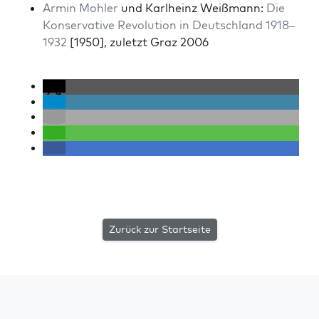
Armin Mohler
und Karl­heinz Weiß­mann:
Die
Kon­ser­v­a­tive Rev­o­lu­tion in Deutsch­land 1918–
1932
[1950], zulet­zt Graz 2006
Zurück zur Startseite