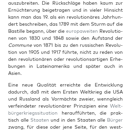
auszubre­it­en. Die Rückschläge haben kaum zur
Ernüchterung beige­tra­gen und in viel­er Hin­sicht
kann man das 19. als ein rev­o­lu­tionäres Jahrhun­
dert beschreiben, das 1789 mit dem Sturm auf die
Bastille begann, über die
europaweit­en
Rev­o­lu­tio­
nen von 1830 und 1848 sowie den Auf­s­tand der
Com­mune
von 1871 bis zu den rus­sis­chen Rev­o­lu­
tion von 1905 und 1917 führte, nicht zu reden von
den rev­o­lu­tionären oder rev­o­lu­tion­sar­ti­gen Erhe­
bun­gen in Lateinameri­ka und später auch in
Asien.
Eine neue Qual­ität erre­ichte die Entwick­lung
dadurch, daß mit dem Ersten Weltkrieg die USA
und Rus­s­land als Vor­mächte zweier, wen­ngle­ich
ver­fein­de­ter rev­o­lu­tionär­er Prinzip­i­en eine
Welt­
bürg­erkriegssi­t­u­a­tion
her­auf­führten, die prak­
tisch alle
Staat­en
und in den Staat­en alle
Bürg­er
zwang, für diese oder jene Seite, für den west­