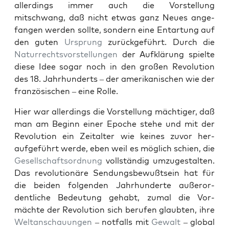
allerd­ings immer auch die Vorstel­lung
mitschwang, daß nicht etwas ganz Neues ange­
fan­gen wer­den sollte, son­dern eine Entar­tung auf
den guten
Ursprung
zurück­ge­führt. Durch die
Natur­rechtsvorstel­lun­gen
der Aufk­lärung spielte
diese Idee sog­ar noch in den großen Rev­o­lu­tion
des 18. Jahrhun­derts – der amerikanis­chen wie der
franzö­sis­chen – eine Rolle.
Hier war allerd­ings die Vorstel­lung mächtiger, daß
man am Beginn ein­er Epoche ste­he und mit der
Rev­o­lu­tion ein Zeital­ter wie keines zuvor her­
aufge­führt werde, eben weil es möglich schien, die
Gesellschaft­sor­d­nung
voll­ständig umzugestal­ten.
Das rev­o­lu­tionäre Sendungs­be­wußt­sein hat für
die bei­den fol­gen­den Jahrhun­derte außeror­
dentliche Bedeu­tung gehabt, zumal die Vor­
mächte der Rev­o­lu­tion sich berufen glaubten, ihre
Weltan­schau­un­gen
– not­falls mit
Gewalt
– glob­al