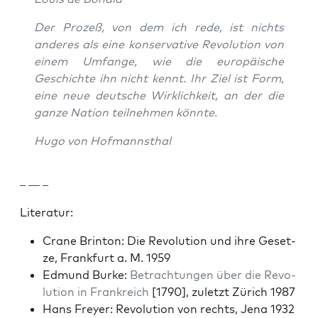
Der Prozeß, von dem ich rede, ist nichts
anderes als eine kon­ser­v­a­tive Rev­o­lu­tion von
einem Umfange, wie die europäis­che
Geschichte ihn nicht ken­nt. Ihr Ziel ist Form,
eine neue deutsche Wirk­lichkeit, an der die
ganze Nation teil­nehmen kön­nte.
Hugo von Hof­mannsthal
– — –
Lit­er­atur:
Crane Brin­ton: Die Rev­o­lu­tion und ihre Geset­
ze, Frank­furt a. M. 1959
Edmund Burke:
Betra­ch­tun­gen über die Rev­o­
lu­tion in Frankre­ich
[1790], zulet­zt Zürich 1987
Hans Frey­er: Rev­o­lu­tion von rechts, Jena 1932