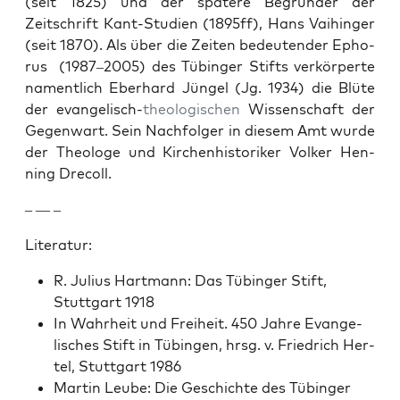
(seit 1825) und der spätere Begrün­der der
Zeitschrift Kant-Stu­di­en (1895ff), Hans Vai­hinger
(seit 1870). Als über die Zeit­en bedeu­ten­der Epho­
rus (1987–2005) des Tübinger Stifts verkör­perte
namentlich Eber­hard Jün­gel (Jg. 1934) die Blüte
der evan­ge­lisch-
the­ol­o­gis­chen
Wis­senschaft der
Gegen­wart. Sein Nach­fol­ger in diesem Amt wurde
der The­ologe und Kirchen­his­torik­er Volk­er Hen­
ning Drec­oll.
– — –
Lit­er­atur:
R. Julius Hart­mann: Das Tübinger Stift,
Stuttgart 1918
In Wahrheit und Frei­heit. 450 Jahre Evan­ge­
lis­ches Stift in Tübin­gen, hrsg. v. Friedrich Her­
tel, Stuttgart 1986
Mar­tin Leube: Die Geschichte des Tübinger