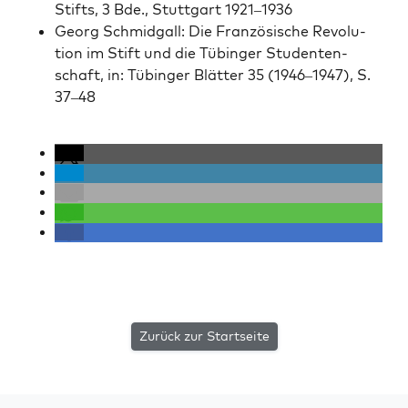
Stifts, 3 Bde., Stuttgart 1921–1936
Georg Schmidgall: Die Franzö­sis­che Rev­o­lu­
tion im Stift und die Tübinger Stu­den­ten­
schaft, in: Tübinger Blät­ter 35 (1946–1947), S.
37–48
Zurück zur Startseite