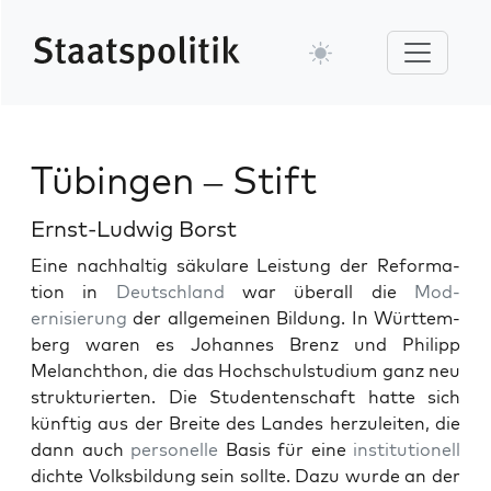
Tübingen – Stift
Ernst-Ludwig Borst
Eine nach­haltig säku­lare Leis­tung der Ref­or­ma­
tion in
Deutsch­land
war über­all die
Mod­
ernisierung
der all­ge­meinen Bil­dung. In Würt­tem­
berg waren es Johannes Brenz und Philipp
Melanchthon, die das Hochschul­studi­um ganz neu
struk­turi­erten. Die Stu­den­ten­schaft hat­te sich
kün­ftig aus der Bre­ite des Lan­des herzuleit­en, die
dann auch
per­son­elle
Basis für eine
insti­tu­tionell
dichte Volks­bil­dung sein sollte. Dazu wurde an der