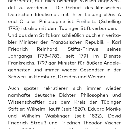
bear­beit­et, auf alles bish­erige Wis­sen angewen­
det zu wer­den.« – Die Geburt des klas­sis­chen
Deutschen Ide­al­is­mus mit ihrer Losung »Das A
und O aller Philoso­phie ist
Frei­heit
« (Schelling
1795) ist also mit dem Tübinger Stift ver­bun­den. –
Und aus dem Stift kam schließlich auch ein ver­i­ta­
bler Min­is­ter der Franzö­sis­chen Repub­lik – Karl
Friedrich Rein­hard, Stifts-Primus seines
Jahrgangs 1778–1783, seit 1791 im Dien­ste
Frankre­ichs, 1799 gar Min­is­ter für äußere Angele­
gen­heit­en und immer wieder Gesandter in der
Schweiz, in Ham­burg, Dres­den und Weimar.
Auch später rekru­tieren sich immer wieder
namhafte deutsche Dichter, Philosophen und
Wis­senschaftler aus dem Kreis der Tübinger
Stiftler: Wil­helm Hauff (seit 1820), Eduard Mörike
und Wil­helm Waib­linger (seit 1822), David
Friedrich Strauß und Friedrich Theodor Vis­ch­er