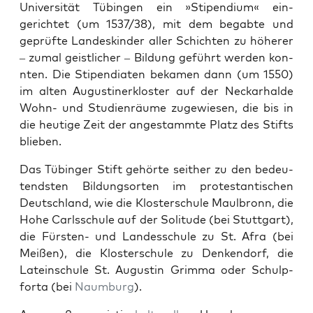
Uni­ver­sität Tübin­gen ein »Stipendi­um« ein­
gerichtet (um 1537/38), mit dem begabte und
geprüfte Lan­de­skinder aller Schicht­en zu höher­er
– zumal geistlich­er – Bil­dung geführt wer­den kon­
nten. Die Stipen­di­at­en beka­men dann (um 1550)
im alten Augustin­erk­loster auf der Neckarhalde
Wohn- und Stu­di­en­räume zugewiesen, die bis in
die heutige Zeit der anges­tammte Platz des Stifts
blieben.
Das Tübinger Stift gehörte sei­ther zu den bedeu­
tend­sten Bil­dung­sorten im protes­tantis­chen
Deutsch­land, wie die Kloster­schule Maulbronn, die
Hohe Carlss­chule auf der Soli­tude (bei Stuttgart),
die Fürsten- und Lan­dess­chule zu St. Afra (bei
Meißen), die Kloster­schule zu Denk­endorf, die
Latein­schule St. Augustin Grim­ma oder Schulp­
for­ta (bei
Naum­burg
).