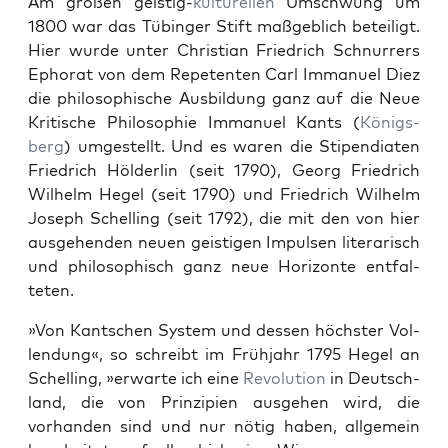
Am großen geistig-
kul­turellen
Umschwung um
1800 war das Tübinger Stift maßge­blich beteiligt.
Hier wurde unter Chris­t­ian Friedrich Schnur­rers
Ephor­at von dem Repe­ten­ten Carl Immanuel Diez
die philosophis­che Aus­bil­dung ganz auf die Neue
Kri­tis­che Philoso­phie Immanuel Kants (
Königs­
berg
) umgestellt. Und es waren die Stipen­di­at­en
Friedrich Hölder­lin (seit 1790), Georg Friedrich
Wil­helm Hegel (seit 1790) und Friedrich Wil­helm
Joseph Schelling (seit 1792), die mit den von hier
aus­ge­hen­den neuen geisti­gen Impulsen lit­er­arisch
und philosophisch ganz neue Hor­i­zonte ent­fal­
teten.
»Von Kantschen Sys­tem und dessen höch­ster Vol­
len­dung«, so schreibt im Früh­jahr 1795 Hegel an
Schelling, »erwarte ich eine
Rev­o­lu­tion
in Deutsch­
land, die von Prinzip­i­en aus­ge­hen wird, die
vorhan­den sind und nur nötig haben, all­ge­mein