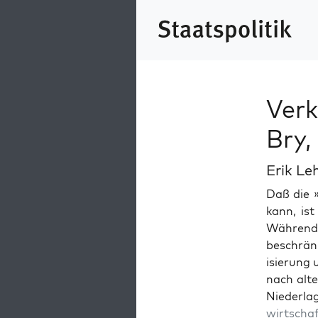
Verk
Bry,
Erik Le
Daß die 
kann, ist
Während s
beschränkt
isierung 
nach alte
Nieder­
wirtschaf