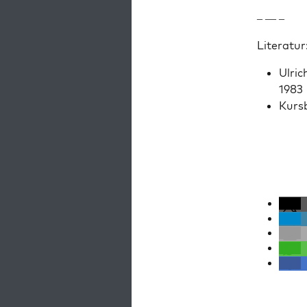
– — –
Lit­er­atur
Ulric
1983
Kurs­