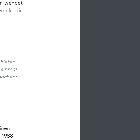
hn wen­det
mokratie
bieten,
ein­mal
machen:
 einem
o 1988