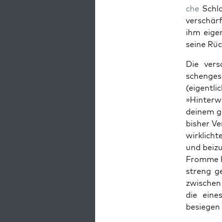
che
Schlag
ver­schär
ihm eigen
seine Rück
Die ver­
schengesc
(eigentli
»Hin­ter­w
deinem ge
bish­er V
wirk­lich
und beizu
Fromme hi
streng ge
zwis­chen
die eine
besiegen 