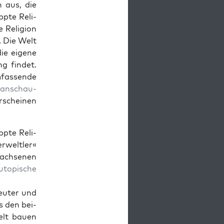
n aus, die
ppte Reli­
 Reli­gion
. Die Welt
die eigene
g find­et.
m­fassende
an­schau­
rscheinen
ppte Reli­
er­weltler«
ch­se­nen
utopis­che
deuter und
s den bei­
elt bauen