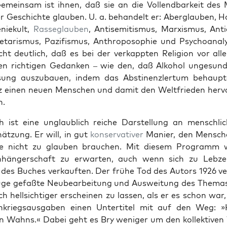
emein­sam ist ihnen, daß sie an die Vol­lend­barkeit des
er Geschichte glauben. U. a. behan­delt er: Aber­glauben, H
eniekult,
Rasseglauben
, Anti­semitismus, Marx­is­mus, Antia
e­taris­mus, Paz­i­fis­mus, Anthro­poso­phie und Psy­cho­anal
ht deut­lich, daß es bei der verkappten Reli­gion vor a
en richti­gen Gedanken – wie den, daß Alko­hol unge­sund
ö­sung auszubauen, indem das Absti­nen­zler­tum behaupt
z einen neuen Men­schen und damit den Welt­frieden her­vo
n.
 ist eine unglaublich reiche Darstel­lung an men­schlic
hätzung. Er will, in gut
kon­ser­v­a­tiv­er
Manier, den Men­sch
e nicht zu glauben brauchen. Mit diesem Pro­gramm 
hänger­schaft zu erwarten, auch wenn sich zu Lebzei
 des Buch­es verkauften. Der frühe Tod des Autors 1926 ver
Auge gefaßte Neubear­beitung und Ausweitung des The­ma
h hell­sichtiger erscheinen zu lassen, als er es schon wa
kriegsaus­gaben einen Unter­ti­tel mit auf den Weg: »Kr
v­en Wahns.« Dabei geht es Bry weniger um den kollek­tiv­e