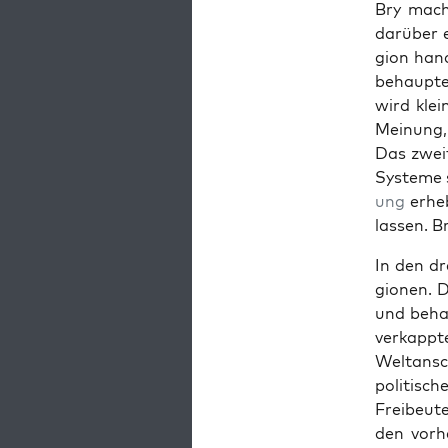
Bry macht
darüber e
gion han­
behauptet
wird klei
Mei­n­ung
Das zweit
Sys­teme 
ung
erheb
lassen. Br
In den dr
gio­nen. D
und behan­
verkappte
Weltan­sc
poli­tis­
Freibeute
den vorh