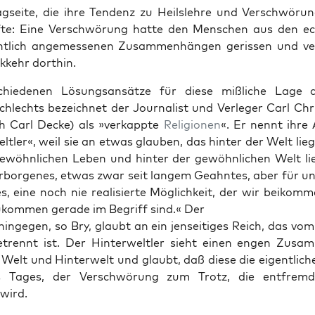
­seite, die ihre Ten­denz zu Heil­slehre und Ver­schwörungs
fte: Eine Ver­schwörung hat­te den Men­schen aus den ec
tlich angemesse­nen Zusam­men­hän­gen geris­sen und ver
­kehr dor­thin.
schiede­nen Lösungsan­sätze für diese mißliche Lage
hlechts beze­ich­net der Jour­nal­ist und Ver­leger Carl Chris
ch Carl Decke) als »verkappte
Reli­gio­nen
«. Er nen­nt ihr
eltler«, weil sie an etwas glauben, das hin­ter der Welt lieg
wöhn­lichen Leben und hin­ter der gewöhn­lichen Welt li
er­bor­genes, etwas zwar seit langem Geah­ntes, aber für un
t­es, eine noch nie real­isierte Möglichkeit, der wir beikom­
kom­men ger­ade im Begriff sind.« Der
nge­gen, so Bry, glaubt an ein jen­seit­iges Reich, das vom 
tren­nt ist. Der Hin­ter­weltler sieht einen engen Zusa
 Welt und Hin­ter­welt und glaubt, daß diese die eigentliche
s Tages, der Ver­schwörung zum Trotz, die ent­frem
wird.