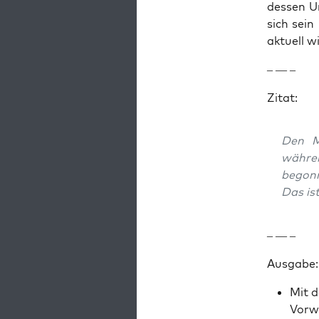
dessen Ur
sich sein
aktuell w
– — –
Zitat:
Den Me
währen
begonn
Das ist
– — –
Aus­gabe:
Mit d
Vor­w