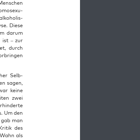
 Men­schen
omo­sex­u­
lko­holis­
yse. Diese
llem darum
 ist – zur
et, durch
r­brin­gen
h­er Selb­
en sagen,
war keine
t­en zwei
­hin­derte
s. Um den
r, gab man
i­tik des
n Wahn als