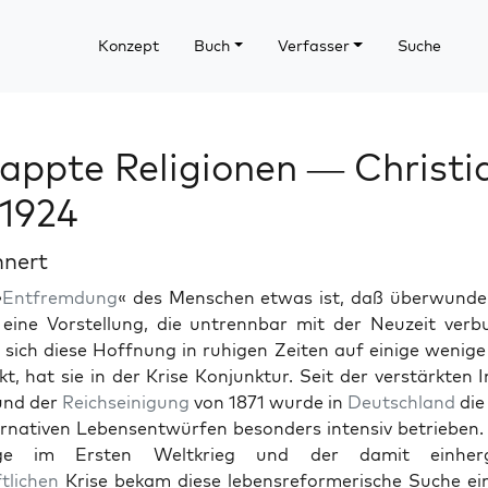
Konzept
Buch
Verfasser
Suche
appte Religionen — Christi
 1924
hnert
»
Ent­frem­dung
« des Men­schen etwas ist, daß über­wun­d
 eine Vorstel­lung, die untrennbar mit der Neuzeit ver­bu
ich diese Hoff­nung in ruhi­gen Zeit­en auf einige wenige
, hat sie in der Krise Kon­junk­tur. Seit der ver­stärk­ten In
und der
Reich­seini­gung
von 1871 wurde in
Deutsch­land
die
r­na­tiv­en Lebensen­twür­fen beson­ders inten­siv betrieben
lage im Ersten Weltkrieg und der damit ein­herge
tlichen
Krise bekam diese leben­sre­formerische Suche e