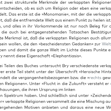
 zwei struk­turelle Merk­male der verkappten Reli­gio­ne
ntschei­den, ob es sich um Reli­gion oder eben eine verka
delt. Das erste ist die »Mono­manie«, mit der die verkappte
, daß die ent­fremdete Welt aus einem Punkt zu heilen ist
n, und alles in ihr Vork­om­mende ist nur noch Beleg für 
, die auch bei ent­ge­gen­ste­hen­den Tat­sachen Bestä­ti­gun
e Merk­mal ist, daß die verkappten Reli­gio­nen auch allu
sein wollen, die den »beschei­den­sten Gedanken« zur
Welt
en und damit die ganze Welt im Lichte dieses Punk­te e
y nen­nt diese Eigen­schaft »Ele­phan­ti­a­sis«.
ei Teilen des Buch­es unter­sucht Bry ver­schieden­ste verka
er erste Teil ste­ht unter der Über­schrift »Hero­is­che Hin­t
delt die ver­gan­gen­heits­be­zo­ge­nen bzw. die »
rechts
gewa
n Reli­gio­nen«. Unter »Flucht in die Zukun­ft« ver­ste­ht er
hau­un­gen, die ihren Ursprung im linken
chen Spek­trum haben. Und schließlich sind unter »Zeichen­
r« verkappte Reli­gio­nen ver­sam­melt die eine Mis­chung au
erge­hen­den Motiv­en anbi­eten und daraus eine neue W