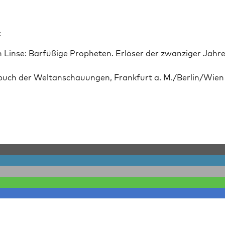
:
h Linse: Bar­füßige Propheten. Erlös­er der zwanziger Jahre
buch der Weltan­schau­un­gen, Frank­furt a. M./Berlin/Wien