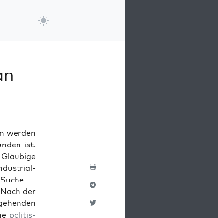
an
en wer­den
n­den ist.
 Gläu­bige
dus­tri­al­
 Suche
. Nach der
­hen­den
ine
poli­tis­