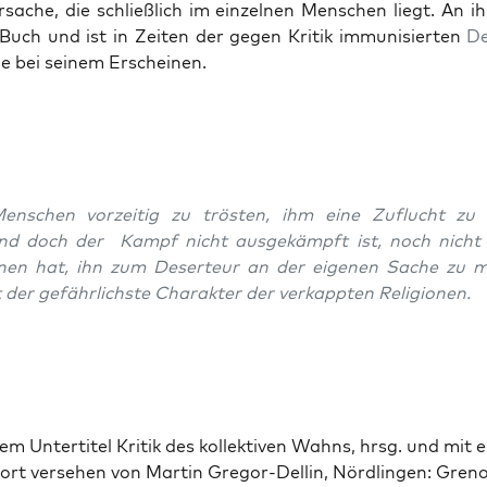
sache, die schließlich im einzel­nen Men­schen liegt. An i
 Buch und ist in Zeit­en der gegen Kri­tik immu­nisierten
De
ie bei seinem Erscheinen.
n­schen vorzeit­ig zu trösten, ihm eine Zuflucht zu 
d doch der Kampf nicht aus­gekämpft ist, noch nicht 
en hat, ihn zum Deser­teur an der eige­nen Sache zu 
 der gefährlich­ste Charak­ter der verkappten Reli­gio­nen.
em Unter­ti­tel Kri­tik des kollek­tiv­en Wahns, hrsg. und mit
ort verse­hen von Mar­tin Gre­gor-Dellin, Nördlin­gen: Gren