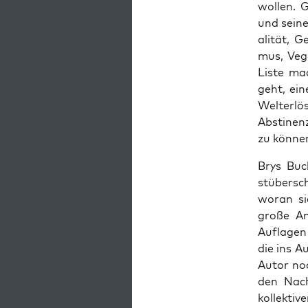
wollen. G
und sein­
al­ität, G
mus, Veg­
Liste mac
geht, ein
Wel­ter­l
Absti­nen
zu kön­ne
Brys Buch
stüber­sc
woran si
große An
Aufla­gen
die ins 
Autor noc
den Nach
kollek­ti