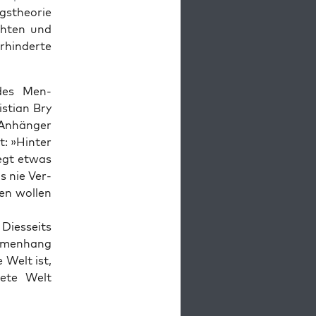
­the­o­rie
ht­en und
­hin­derte
 des Men­
­t­ian Bry
e Anhänger
t: »Hin­ter
egt etwas
s nie Ver­
men wollen
Dies­seits
m­men­hang
 Welt ist,
dete Welt