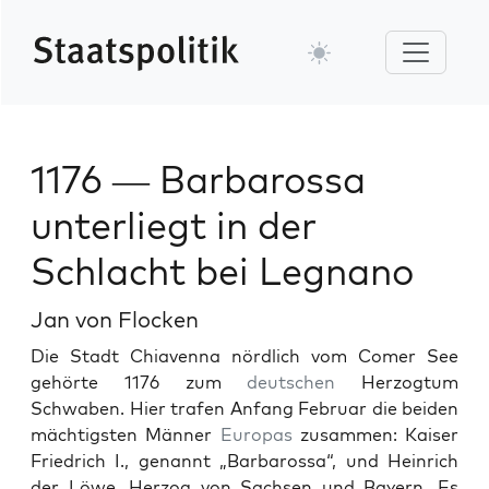
1176 — Barbarossa
unterliegt in der
Schlacht bei Legnano
Jan von Flocken
Die Stadt Chi­aven­na nördlich vom Com­er See
gehörte 1176 zum
deutschen
Her­zog­tum
Schwaben. Hier trafen Anfang Feb­ru­ar die bei­den
mächtig­sten Män­ner
Europas
zusam­men: Kaiser
Friedrich I., genan­nt „Bar­barossa“, und Hein­rich
der Löwe, Her­zog von Sach­sen und Bay­ern. Es