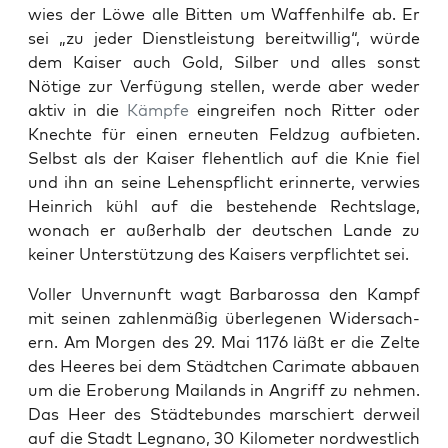
wies der Löwe alle Bit­ten um Waf­fen­hil­fe ab. Er
sei „zu jed­er Dien­stleis­tung bere­itwillig“, würde
dem Kaiser auch Gold, Sil­ber und alles son­st
Nötige zur Ver­fü­gung stellen, werde aber wed­er
aktiv in die
Kämpfe
ein­greifen noch Rit­ter oder
Knechte für einen erneuten Feldzug auf­bi­eten.
Selb­st als der Kaiser fle­hentlich auf die Knie fiel
und ihn an seine Lehen­spflicht erin­nerte, ver­wies
Hein­rich kühl auf die beste­hende Recht­slage,
wonach er außer­halb der deutschen Lande zu
kein­er Unter­stützung des Kaisers verpflichtet sei.
Voller Unver­nun­ft wagt Bar­barossa den Kampf
mit seinen zahlen­mäßig über­lege­nen Wider­sach­
ern. Am Mor­gen des 29. Mai 1176 läßt er die Zelte
des Heeres bei dem Städtchen Cari­mate abbauen
um die Eroberung Mai­lands in Angriff zu nehmen.
Das Heer des Städte­bun­des marschiert der­weil
auf die Stadt Leg­nano, 30 Kilo­me­ter nord­west­lich