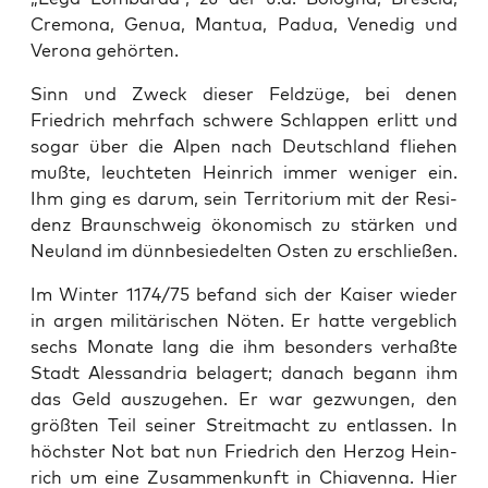
Cre­mona, Gen­ua, Man­tua, Pad­ua, Venedig und
Verona gehörten.
Sinn und Zweck dieser Feldzüge, bei denen
Friedrich mehrfach schwere Schlap­pen erlitt und
sog­ar über die Alpen nach Deutsch­land fliehen
mußte, leuchteten Hein­rich immer weniger ein.
Ihm ging es darum, sein Ter­ri­to­ri­um mit der Res­i­
denz Braun­schweig ökonomisch zu stärken und
Neu­land im dünnbe­siedel­ten Osten zu erschließen.
Im Win­ter 1174/75 befand sich der Kaiser wieder
in argen mil­itärischen Nöten. Er hat­te verge­blich
sechs Monate lang die ihm beson­ders ver­haßte
Stadt Alessan­dria belagert; danach begann ihm
das Geld auszuge­hen. Er war gezwun­gen, den
größten Teil sein­er Stre­it­macht zu ent­lassen. In
höch­ster Not bat nun Friedrich den Her­zog Hein­
rich um eine Zusam­menkun­ft in Chi­aven­na. Hier