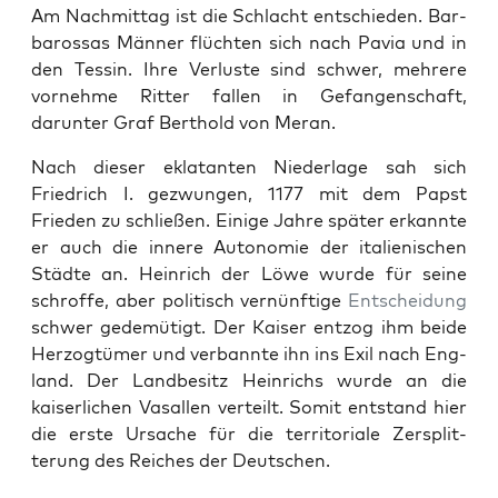
Am Nach­mit­tag ist die Schlacht entsch­ieden. Bar­
barossas Män­ner flücht­en sich nach Pavia und in
den Tessin. Ihre Ver­luste sind schw­er, mehrere
vornehme Rit­ter fall­en in Gefan­gen­schaft,
darunter Graf Berthold von Mer­an.
Nach dieser ekla­tan­ten Nieder­lage sah sich
Friedrich I. gezwun­gen, 1177 mit dem Papst
Frieden zu schließen. Einige Jahre später erkan­nte
er auch die innere Autonomie der ital­ienis­chen
Städte an. Hein­rich der Löwe wurde für seine
schroffe, aber poli­tisch vernün­ftige
Entschei­dung
schw­er gedemütigt. Der Kaiser ent­zog ihm bei­de
Her­zogtümer und ver­ban­nte ihn ins Exil nach Eng­
land. Der Landbe­sitz Hein­richs wurde an die
kaiser­lichen Vasallen verteilt. Somit ent­stand hier
die erste Ursache für die ter­ri­to­ri­ale Zer­split­
terung des Reich­es der Deutschen.