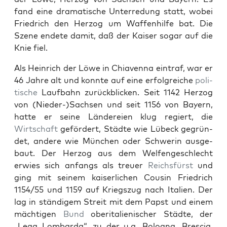
fand eine drama­tis­che Unterre­dung statt, wobei
Friedrich den Her­zog um Waf­fen­hil­fe bat. Die
Szene endete damit, daß der Kaiser sog­ar auf die
Knie fiel.
Als Hein­rich der Löwe in Chi­aven­na ein­traf, war er
46 Jahre alt und kon­nte auf eine erfol­gre­iche
poli­
tis­che
Lauf­bahn zurück­blick­en. Seit 1142 Her­zog
von (Nieder-)Sachsen und seit 1156 von Bay­ern,
hat­te er seine Län­dereien klug regiert, die
Wirtschaft
gefördert, Städte wie Lübeck gegrün­
det, andere wie München oder Schw­erin aus­ge­
baut. Der Her­zog aus dem Welfengeschlecht
erwies sich anfangs als treuer
Reichs­fürst
und
ging mit seinem kaiser­lichen Cousin Friedrich
1154/55 und 1159 auf Kriegszug nach Ital­ien. Der
lag in ständi­gem Stre­it mit dem Papst und einem
mächti­gen
Bund
ober­i­tal­ienis­ch­er Städte, der
„Lega Lom­bar­da“, zu der u.a. Bologna, Bres­cia,