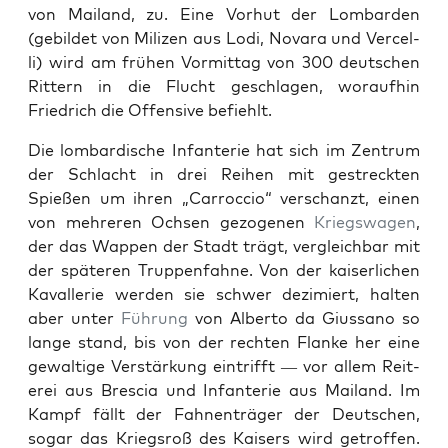
von Mai­land, zu. Eine Vorhut der Lom­bar­den
(gebildet von Milizen aus Lodi, Novara und Ver­cel­
li) wird am frühen Vor­mit­tag von 300 deutschen
Rit­tern in die Flucht geschla­gen, woraufhin
Friedrich die Offen­sive befiehlt.
Die lom­bardis­che Infan­terie hat sich im Zen­trum
der Schlacht in drei Rei­hen mit gestreck­ten
Spießen um ihren „Car­roc­cio“ ver­schanzt, einen
von mehreren Ochsen gezo­ge­nen
Kriegswa­gen
,
der das Wap­pen der Stadt trägt, ver­gle­ich­bar mit
der späteren Trup­pen­fahne. Von der kaiser­lichen
Kaval­lerie wer­den sie schw­er dez­imiert, hal­ten
aber unter
Führung
von Alber­to da Gius­sano so
lange stand, bis von der recht­en Flanke her eine
gewaltige Ver­stärkung ein­trifft — vor allem Reit­
erei aus Bres­cia und Infan­terie aus Mai­land. Im
Kampf fällt der Fah­nen­träger der Deutschen,
sog­ar das Kriegsroß des Kaisers wird getrof­fen.