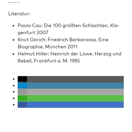
– — –
Lit­er­atur:
Pao­lo Cau: Die 100 größten Schlacht­en, Kla­
gen­furt 2007
Knut Görich: Friedrich Bar­barossa. Eine
Biogra­phie, München 2011
Hel­mut Hiller: Hein­rich der Löwe. Her­zog und
Rebell, Frank­furt a. M. 1985