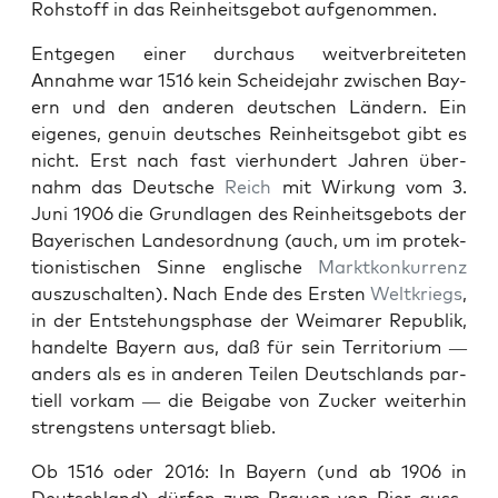
Rohstoff in das Rein­heits­ge­bot aufgenom­men.
Ent­ge­gen ein­er dur­chaus weitver­bre­it­eten
Annahme war 1516 kein Schei­de­jahr zwis­chen Bay­
ern und den anderen deutschen Län­dern. Ein
eigenes, gen­uin deutsches Rein­heits­ge­bot gibt es
nicht. Erst nach fast vier­hun­dert Jahren über­
nahm das Deutsche
Reich
mit Wirkung vom 3.
Juni 1906 die Grund­la­gen des Rein­heits­ge­bots der
Bay­erischen Lan­des­or­d­nung (auch, um im pro­tek­
tion­is­tis­chen Sinne englis­che
Mark­tkonkur­renz
auszuschal­ten). Nach Ende des Ersten
Weltkriegs
,
in der Entste­hungsphase der Weimar­er Repub­lik,
han­delte Bay­ern aus, daß für sein Ter­ri­to­ri­um —
anders als es in anderen Teilen Deutsch­lands par­
tiell vorkam — die Beiga­be von Zuck­er weit­er­hin
streng­stens unter­sagt blieb.
Ob 1516 oder 2016: In Bay­ern (und ab 1906 in