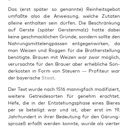
Das (erst später so genan­nte) Rein­heits­ge­bot
umfaßte also die Anweisung, welche Zutat­en
alleine enthal­ten sein dür­fen. Die Beschränkung
auf Ger­ste (später Ger­sten­malz) hat­te dabei
keine geschmack­lichen Gründe, son­dern sollte den
Nahrungsmit­te­leng­pässen ent­ge­gen­wirken, da
man Weizen und Roggen für die Broth­er­stel­lung
benötigte. Brauen mit Weizen war zwar möglich,
verur­sachte für den Brauer aber erhe­bliche Son­
derkosten in Form von Steuern — Prof­i­teur war
der bay­erische
Staat
.
Der Text wurde nach 1516 man­nig­fach mod­i­fiziert,
weit­ere Getrei­des­orten für genehm erachtet.
Hefe, die in der Entste­hungsphase eines Bieres
per se beteiligt war und ist, aber erst im 19.
Jahrhun­dert in ihrer Bedeu­tung für den Gärung­
sprozeß erfaßt wer­den kon­nte, wurde als viert­er