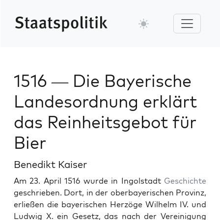
1516 — Die Bayerische
Landesordnung erklärt
das Reinheitsgebot für
Bier
Benedikt Kaiser
Am 23. April 1516 wurde in Ingol­stadt
Geschichte
geschrieben. Dort, in der ober­bay­erischen Prov­inz,
erließen die bay­erischen Herzöge Wil­helm IV. und
Lud­wig X. ein Gesetz, das nach der Vere­ini­gung