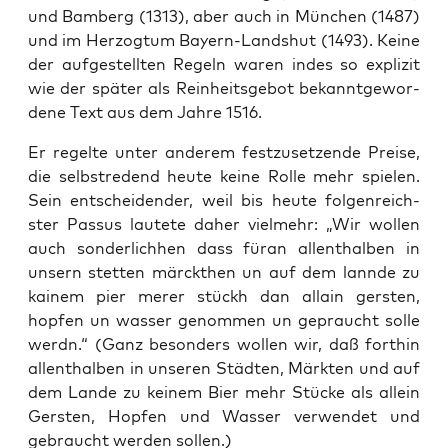
und Bam­berg (1313), aber auch in München (1487)
und im Her­zog­tum Bay­ern-Land­shut (1493). Keine
der aufgestell­ten Regeln waren indes so expliz­it
wie der später als Rein­heits­ge­bot bekan­nt­ge­wor­
dene Text aus dem Jahre 1516.
Er regelte unter anderem festzuset­zende Preise,
die selb­stre­dend heute keine Rolle mehr spie­len.
Sein entschei­den­der, weil bis heute fol­gen­re­ich­
ster Pas­sus lautete daher vielmehr: „Wir wollen
auch son­der­lich­hen dass füran allen­thal­ben in
unsern stet­ten mär­ck­then un auf dem lan­nde zu
kainem pier mer­er stückh dan allain ger­sten,
hopfen un wass­er genom­men un gepraucht solle
werdn.“ (Ganz beson­ders wollen wir, daß for­thin
allen­thal­ben in unseren Städten, Märk­ten und auf
dem Lande zu keinem Bier mehr Stücke als allein
Ger­sten, Hopfen und Wass­er ver­wen­det und
gebraucht wer­den sollen.)