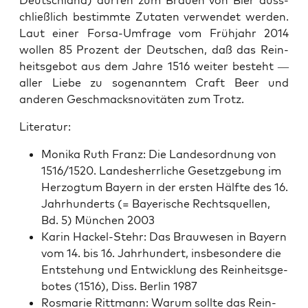
Deutsch­land) dür­fen zum Brauen von Bier auss­
chließlich bes­timmte Zutat­en ver­wen­det wer­den.
Laut ein­er For­sa-Umfrage vom Früh­jahr 2014
wollen 85 Prozent der Deutschen, daß das Rein­
heits­ge­bot aus dem Jahre 1516 weit­er beste­ht —
aller Liebe zu soge­nan­ntem Craft Beer und
anderen Geschmack­snovitäten zum Trotz.
Lit­er­atur:
Moni­ka Ruth Franz: Die Lan­des­or­d­nung von
1516/1520. Lan­desh­er­rliche Geset­zge­bung im
Her­zog­tum Bay­ern in der ersten Hälfte des 16.
Jahrhun­derts (= Bay­erische Recht­squellen,
Bd. 5) München 2003
Karin Hack­el-Stehr: Das Brauwe­sen in Bay­ern
vom 14. bis 16. Jahrhun­dert, ins­beson­dere die
Entste­hung und Entwick­lung des Rein­heits­ge­
botes (1516), Diss. Berlin 1987
Ros­marie Rittmann: Warum sollte das Rein­