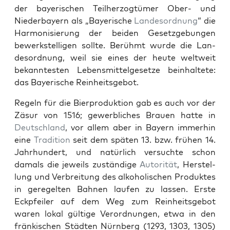
der bay­erischen Teil­her­zogtümer Ober- und
Nieder­bay­ern als „Bay­erische
Lan­des­or­d­nung
“ die
Har­mon­isierung der bei­den Geset­zge­bun­gen
bew­erk­stel­li­gen sollte. Berühmt wurde die Lan­
des­or­d­nung, weil sie eines der heute weltweit
bekan­ntesten Lebens­mit­telge­set­ze bein­hal­tete:
das Bay­erische Rein­heits­ge­bot.
Regeln für die Bier­pro­duk­tion gab es auch vor der
Zäsur von 1516; gewerblich­es Brauen hat­te in
Deutsch­land
, vor allem aber in Bay­ern immer­hin
eine
Tra­di­tion
seit dem späten 13. bzw. frühen 14.
Jahrhun­dert, und natür­lich ver­suchte schon
damals die jew­eils zuständi­ge
Autorität
, Her­stel­
lung und Ver­bre­itung des alko­holis­chen Pro­duk­tes
in geregel­ten Bah­nen laufen zu lassen. Erste
Eckpfeil­er auf dem Weg zum Rein­heits­ge­bot
waren lokal gültige Verord­nun­gen, etwa in den
fränkischen Städten Nürn­berg (1293, 1303, 1305)