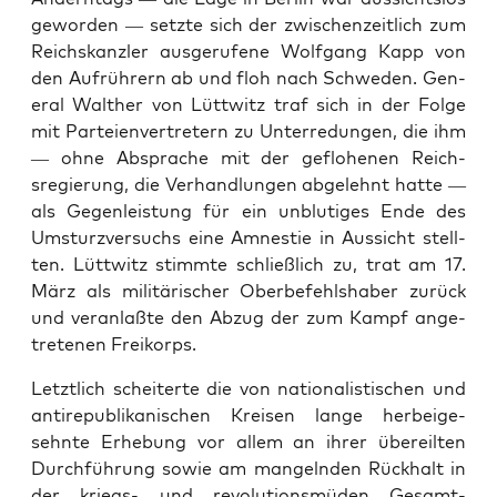
gewor­den — set­zte sich der zwis­chen­zeitlich zum
Reich­skan­zler aus­gerufene Wolf­gang Kapp von
den Aufrührern ab und floh nach Schwe­den. Gen­
er­al Walther von Lüt­twitz traf sich in der Folge
mit Parteien­vertretern zu Unterre­dun­gen, die ihm
— ohne Absprache mit der geflo­henen Reich­
sregierung, die Ver­hand­lun­gen abgelehnt hat­te —
als Gegen­leis­tung für ein unblutiges Ende des
Umsturzver­suchs eine Amnestie in Aus­sicht stell­
ten. Lüt­twitz stimmte schließlich zu, trat am 17.
März als mil­itärisch­er Ober­be­fehlshaber zurück
und ver­an­laßte den Abzug der zum Kampf ange­
trete­nen Freiko­rps.
Let­ztlich scheit­erte die von nation­al­is­tis­chen und
anti­re­pub­likanis­chen Kreisen lange her­beige­
sehnte Erhe­bung vor allem an ihrer übereil­ten
Durch­führung sowie am man­gel­nden Rück­halt in
der kriegs- und rev­o­lu­tion­s­mü­den Gesamt­