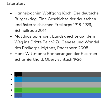
Lit­er­atur:
Hannsjoachim Wolf­gang Koch: Der deutsche
Bürg­erkrieg. Eine Geschichte der deutschen
und öster­re­ichis­chen Freiko­rps 1918–1923,
Schnell­ro­da 2014
Matthias Sprenger: Land­sknechte auf dem
Weg ins Dritte Reich? Zu Genese und Wan­del
des Freiko­rps-Mythos, Pader­born 2008
Hans Wittmann: Erin­nerun­gen der Eis­er­nen
Schar Berthold, Oberviech­tach 1926