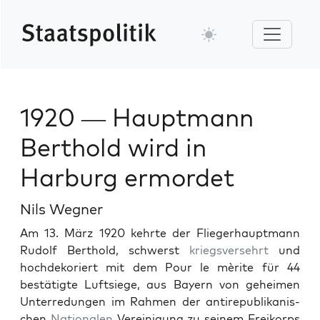
1920 — Hauptmann
Berthold wird in
Harburg ermordet
Nils Wegner
Am 13. März 1920 kehrte der Fliegerhaupt­mann
Rudolf Berthold, schw­erst
kriegs­versehrt
und
hochdeko­ri­ert mit dem Pour le mèrite für 44
bestätigte Luft­siege, aus Bay­ern von geheimen
Unterre­dun­gen im Rah­men der anti­re­pub­likanis­
chen
Nationalen
Vere­ini­gung zu seinem Freiko­rps