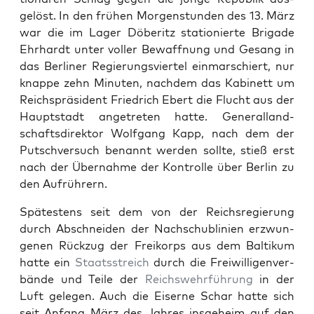
gelöst. In den frühen Mor­gen­stun­den des 13. März
war die im Lager Döberitz sta­tion­ierte Brigade
Ehrhardt unter voller Bewaffnung und Gesang in
das Berlin­er Regierungsvier­tel ein­marschiert, nur
knappe zehn Minuten, nach­dem das Kabi­nett um
Reich­spräsi­dent Friedrich Ebert die Flucht aus der
Haupt­stadt ange­treten hat­te. Gen­er­al­land­
schafts­di­rek­tor Wolf­gang Kapp, nach dem der
Putschver­such benan­nt wer­den sollte, stieß erst
nach der Über­nahme der Kon­trolle über Berlin zu
den Aufrührern.
Spätestens seit dem von der Reich­sregierung
durch Abschnei­den der Nach­schublin­ien erzwun­
genen Rück­zug der Freiko­rps aus dem Baltikum
hat­te ein
Staatsstre­ich
durch die Frei­willi­gen­ver­
bände und Teile der
Reich­swehrführung
in der
Luft gele­gen. Auch die Eis­erne Schar hat­te sich
seit Anfang März des Jahres ins­ge­heim auf den