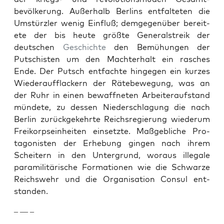
bevölkerung. Außer­halb Berlins ent­fal­teten die
Umstür­zler wenig Ein­fluß; demge­genüber bere­it­
ete der bis heute größte Gen­er­al­streik der
deutschen
Geschichte
den Bemühun­gen der
Putschis­ten um den Machter­halt ein rasches
Ende. Der Putsch ent­fachte hinge­gen ein kurzes
Wieder­auf­flack­ern der Räte­be­we­gung, was an
der Ruhr in einen bewaffneten Arbeit­er­auf­s­tand
mün­dete, zu dessen Nieder­schla­gung die nach
Berlin zurück­gekehrte Reich­sregierung wiederum
Freiko­rp­sein­heit­en ein­set­zte. Maßge­bliche Pro­
tag­o­nis­ten der Erhe­bung gin­gen nach ihrem
Scheit­ern in den Unter­grund, woraus ille­gale
paramil­itärische For­ma­tio­nen wie die Schwarze
Reich­swehr und die Organ­i­sa­tion Con­sul ent­
standen.
– — –