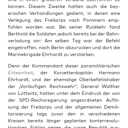
kön­nen. Diesem Zwecke hat­ten auch die bay­
erischen Ver­hand­lun­gen gedi­ent, in denen eine
Ver­legung des Freiko­rps nach Pom­mern emp­
fohlen wor­den war. Bei sein­er Rück­kehr fand
Berthold die Sol­dat­en jedoch bere­its bei der Bah­n­
ver­ladung vor: Am sel­ben Tag war der Befehl
eingetrof­fen, nach Berlin abzurück­en und dort die
Marine­bri­gade Ehrhardt zu ver­stärken.
Denn der Kom­man­dant dieser paramil­itärischen
Eli­teein­heit
, der Korvet­tenkapitän Her­mann
Ehrhardt, und der ehe­ma­lige Ober­be­fehlshaber
der „Vor­läu­fi­gen Reich­swehr“, Gen­er­al Walther
von Lüt­twitz, hat­ten unter dem Ein­druck der von
der SPD-Reich­sregierung ange­ord­neten Auflö­
sung der Freiko­rps und der all­ge­meinen Demil­i­
tarisierung tags zuvor den in ver­schiede­nen
Kreisen bere­its länger geplanten kon­ter­rev­o­lu­
tionären Schlag gegen die junge Repub­lik aus­