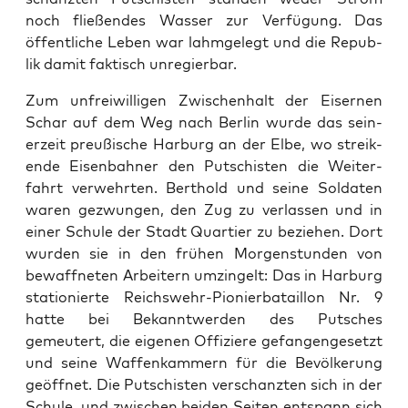
noch fließen­des Wass­er zur Ver­fü­gung. Das
öffentliche Leben war lah­mgelegt und die Repub­
lik damit fak­tisch unregier­bar.
Zum unfrei­willi­gen Zwis­chen­halt der Eis­er­nen
Schar auf dem Weg nach Berlin wurde das sein­
erzeit preußis­che Har­burg an der Elbe, wo streik­
ende Eisen­bah­n­er den Putschis­ten die Weit­er­
fahrt ver­wehrten. Berthold und seine Sol­dat­en
waren gezwun­gen, den Zug zu ver­lassen und in
ein­er Schule der Stadt Quarti­er zu beziehen. Dort
wur­den sie in den frühen Mor­gen­stun­den von
bewaffneten Arbeit­ern umzin­gelt: Das in Har­burg
sta­tion­ierte Reich­swehr-Pio­nier­batail­lon Nr. 9
hat­te bei Bekan­ntwer­den des Putsches
gemeutert, die eige­nen Offiziere gefan­genge­set­zt
und seine Waf­fenkam­mern für die Bevölkerung
geöffnet. Die Putschis­ten ver­schanzten sich in der
Schule, und zwis­chen bei­den Seit­en entspann sich