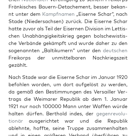
Fränkisches Bauern-Detache­ment, bess­er bekan­
nt unter dem
Kampf­na­men
„Eis­erne Schar“, nach
Stade (Nieder­sach­sen) zurück. Die Eis­erne Schar
hat­te zuvor als Teil der Eis­er­nen Divi­sion im Let­tis­
chen Unab­hängigkeit­skrieg gegen bolschewis­tis­
che Ver­bände gekämpft und wurde daher zu den
soge­nan­nten „Baltikumern“ unter den
deutschen
Freiko­rps der unmit­tel­baren Nachkriegszeit
gezählt.
Nach Stade war die Eis­erne Schar im Jan­u­ar 1920
befohlen wor­den, um dort aufgelöst zu wer­den,
da gemäß den Bes­tim­mungen des Ver­sailler Ver­
trags die Weimar­er Repub­lik ab dem 1. Jan­u­ar
1921 nur noch 100000 Mann unter Waf­fen würde
hal­ten dür­fen. Berthold indes, der
gegen­rev­o­lu­
tionär
aus­gerichtet war und die Repub­lik
ablehnte, hoffte, seine Truppe zusam­men­hal­ten
und in einen größeren Ver­band über­führen zu