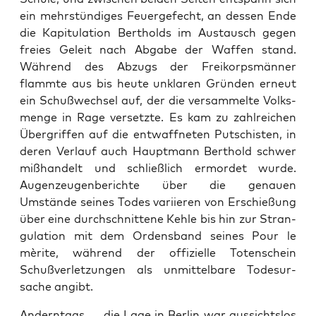
ein mehrstündi­ges Feuerge­fecht, an dessen Ende
die Kapit­u­la­tion Bertholds im Aus­tausch gegen
freies Geleit nach Abgabe der Waf­fen stand.
Während des Abzugs der Freiko­rpsmän­ner
flammte aus bis heute unklaren Grün­den erneut
ein Schußwech­sel auf, der die ver­sam­melte Volks­
menge in Rage ver­set­zte. Es kam zu zahlre­ichen
Über­grif­f­en auf die ent­waffneten Putschis­ten, in
deren Ver­lauf auch Haupt­mann Berthold schw­er
mißhan­delt und schließlich ermordet wurde.
Augen­zeu­gen­berichte über die genauen
Umstände seines Todes vari­ieren von Erschießung
über eine durch­schnit­tene Kehle bis hin zur Stran­
gu­la­tion mit dem Ordens­band seines Pour le
mèrite, während der offizielle Toten­schein
Schußver­let­zun­gen als unmit­tel­bare Todesur­
sache angibt.
Andern­tags — die Lage in Berlin war aus­sicht­s­los