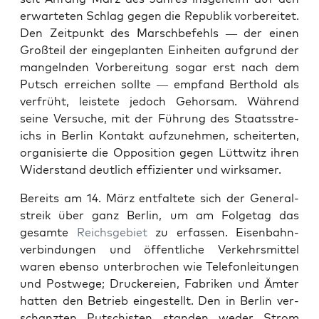
erwarteten Schlag gegen die Repub­lik vor­bere­it­et.
Den Zeit­punkt des Marschbe­fehls — der einen
Großteil der einge­planten Ein­heit­en auf­grund der
man­gel­nden Vor­bere­itung sog­ar erst nach dem
Putsch erre­ichen sollte — emp­fand Berthold als
ver­früht, leis­tete jedoch Gehor­sam. Während
seine Ver­suche, mit der Führung des Staatsstre­
ichs in Berlin Kon­takt aufzunehmen, scheit­erten,
organ­isierte die Oppo­si­tion gegen Lüt­twitz ihren
Wider­stand deut­lich effizien­ter und wirk­samer.
Bere­its am 14. März ent­fal­tete sich der Gen­er­al­
streik über ganz Berlin, um am Fol­ge­tag das
gesamte
Reichs­ge­bi­et
zu erfassen. Eisen­bah­n­
verbindun­gen und öffentliche Verkehrsmit­tel
waren eben­so unter­brochen wie Tele­fon­leitun­gen
und Post­wege; Druck­ereien, Fab­riken und Ämter
hat­ten den Betrieb eingestellt. Den in Berlin ver­
schanzten Putschis­ten standen wed­er Strom