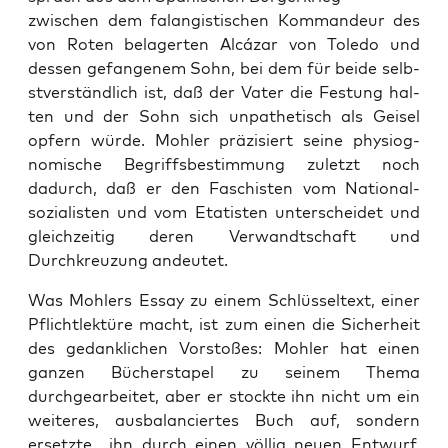
zwis­chen dem falangis­tis­chen Kom­man­deur des
von Roten belagerten Alcázar von Tole­do und
dessen gefan­genem Sohn, bei dem für bei­de selb­
stver­ständlich ist, daß der Vater die Fes­tung hal­
ten und der Sohn sich unpa­thetisch als Geisel
opfern würde. Mohler präzisiert seine phys­iog­
nomis­che Begriffs­bes­tim­mung zulet­zt noch
dadurch, daß er den Faschis­ten vom Nation­al­
sozial­is­ten und vom Etatis­ten unter­schei­det und
gle­ichzeit­ig deren Ver­wandtschaft und
Durchkreuzung andeutet.
Was Mohlers Essay zu einem Schlüs­sel­text, ein­er
Pflichtlek­türe macht, ist zum einen die Sicher­heit
des gedanklichen Vorstoßes: Mohler hat einen
ganzen Büch­er­stapel zu seinem The­ma
durchgear­beit­et, aber er stock­te ihn nicht um ein
weit­eres, aus­bal­anciertes Buch auf, son­dern
erset­zte ihn durch einen völ­lig neuen Entwurf.