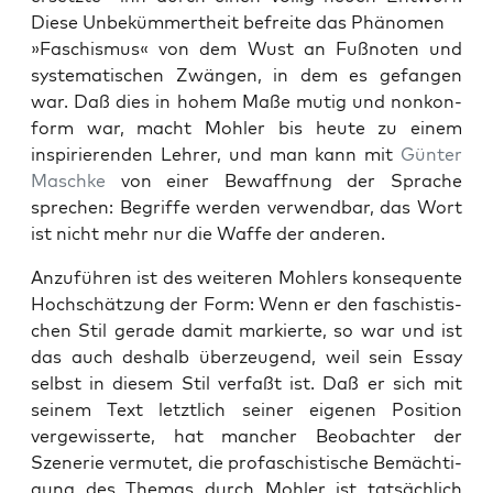
Diese Unbeküm­mertheit befre­ite das Phänomen
»Faschis­mus« von dem Wust an Fußnoten und
sys­tem­a­tis­chen Zwän­gen, in dem es gefan­gen
war. Daß dies in hohem Maße mutig und nonkon­
form war, macht Mohler bis heute zu einem
inspiri­eren­den Lehrer, und man kann mit
Gün­ter
Maschke
von ein­er Bewaffnung der Sprache
sprechen: Begriffe wer­den ver­wend­bar, das Wort
ist nicht mehr nur die Waffe der anderen.
Anzuführen ist des weit­eren Mohlers kon­se­quente
Hochschätzung der Form: Wenn er den faschis­tis­
chen Stil ger­ade damit markierte, so war und ist
das auch deshalb überzeu­gend, weil sein Essay
selb­st in diesem Stil ver­faßt ist. Daß er sich mit
seinem Text let­ztlich sein­er eige­nen Posi­tion
vergewis­serte, hat manch­er Beobachter der
Szener­ie ver­mutet, die pro­faschis­tis­che Bemäch­ti­
gung des The­mas durch Mohler ist tat­säch­lich