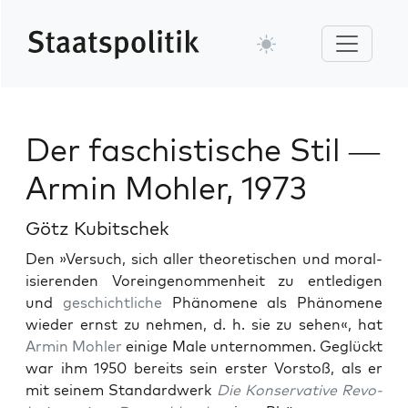
Der faschistische Stil —
Armin Mohler, 1973
Götz Kubitschek
Den »Ver­such, sich aller the­o­retis­chen und moral­
isieren­den Vor­ein­genom­men­heit zu entledi­gen
und
geschichtliche
Phänomene als Phänomene
wieder ernst zu nehmen, d. h. sie zu sehen«, hat
Armin Mohler
einige Male unter­nom­men. Geglückt
war ihm 1950 bere­its sein erster Vorstoß, als er
mit seinem Stan­dard­w­erk
Die Kon­ser­v­a­tive Rev­o­