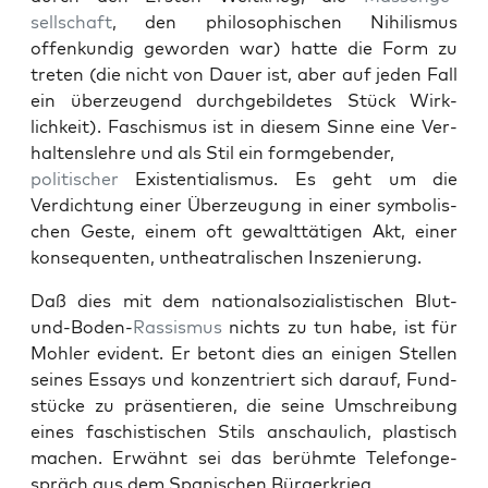
sellschaft
, den philosophis­chen Nihilis­mus
offenkundig gewor­den war) hat­te die Form zu
treten (die nicht von Dauer ist, aber auf jeden Fall
ein überzeu­gend durchge­bildetes Stück Wirk­
lichkeit). Faschis­mus ist in diesem Sinne eine Ver­
hal­tenslehre und als Stil ein for­mgeben­der,
poli­tis­ch­er
Exis­ten­tial­is­mus. Es geht um die
Verdich­tung ein­er Überzeu­gung in ein­er sym­bol­is­
chen Geste, einem oft gewalt­täti­gen Akt, ein­er
kon­se­quenten, unthe­atralis­chen Insze­nierung.
Daß dies mit dem nation­al­sozial­is­tis­chen Blut-
und-Boden-
Ras­sis­mus
nichts zu tun habe, ist für
Mohler evi­dent. Er betont dies an eini­gen Stellen
seines Essays und konzen­tri­ert sich darauf, Fund­
stücke zu präsen­tieren, die seine Umschrei­bung
eines faschis­tis­chen Stils anschaulich, plas­tisch
machen. Erwäh­nt sei das berühmte Tele­fonge­
spräch aus dem Spanis­chen Bürg­erkrieg