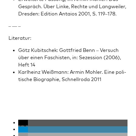
Gespräch. Über Linke, Rechte und Lang­weil­er,
Dres­den: Edi­tion Antaios 2001, S. 119–178.
– — –
Lit­er­atur:
Götz Kubitschek: Got­tfried Benn – Ver­such
über einen Faschis­ten, in: Sezes­sion (2006),
Heft 14
Karl­heinz Weiß­mann: Armin Mohler. Eine poli­
tis­che Biogra­phie, Schnell­ro­da 2011