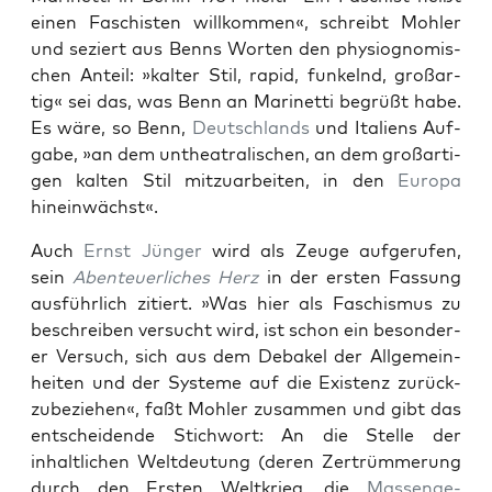
einen Faschis­ten willkom­men«, schreibt Mohler
und seziert aus Benns Worten den phys­iog­nomis­
chen Anteil: »kalter Stil, rapid, funkel­nd, großar­
tig« sei das, was Benn an Marinet­ti begrüßt habe.
Es wäre, so Benn,
Deutsch­lands
und Ital­iens Auf­
gabe, »an dem unthe­atralis­chen, an dem großar­ti­
gen kalten Stil mitzuar­beit­en, in den
Europa
hinein­wächst«.
Auch
Ernst Jünger
wird als Zeuge aufgerufen,
sein
Aben­teuer­lich­es Herz
in der ersten Fas­sung
aus­führlich zitiert. »Was hier als Faschis­mus zu
beschreiben ver­sucht wird, ist schon ein beson­der­
er Ver­such, sich aus dem Debakel der All­ge­mein­
heit­en und der Sys­teme auf die Exis­tenz zurück­
zubeziehen«, faßt Mohler zusam­men und gibt das
entschei­dende Stich­wort: An die Stelle der
inhaltlichen Welt­deu­tung (deren Zertrüm­merung
durch den Ersten Weltkrieg, die
Mas­sen­ge­