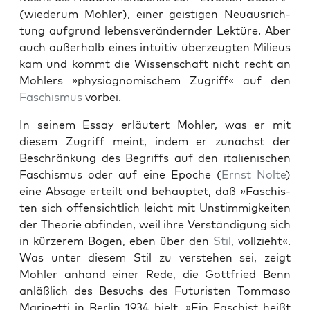
(wiederum Mohler), ein­er geisti­gen Neuaus­rich­
tung auf­grund lebensverän­dern­der Lek­türe. Aber
auch außer­halb eines intu­itiv überzeugten Milieus
kam und kommt die Wis­senschaft nicht recht an
Mohlers »phys­iog­nomis­chem Zugriff« auf den
Faschis­mus
vor­bei.
In seinem Essay erläutert Mohler, was er mit
diesem Zugriff meint, indem er zunächst der
Beschränkung des Begriffs auf den ital­ienis­chen
Faschis­mus oder auf eine Epoche (
Ernst Nolte
)
eine Absage erteilt und behauptet, daß »Faschis­
ten sich offen­sichtlich leicht mit Unstim­migkeit­en
der The­o­rie abfind­en, weil ihre Ver­ständi­gung sich
in kürz­erem Bogen, eben über den
Stil
, vol­lzieht«.
Was unter diesem Stil zu ver­ste­hen sei, zeigt
Mohler anhand ein­er Rede, die Got­tfried Benn
anläßlich des Besuchs des Futur­is­ten Tom­ma­so
Marinet­ti in Berlin 1934 hielt. »Ein Faschist heißt