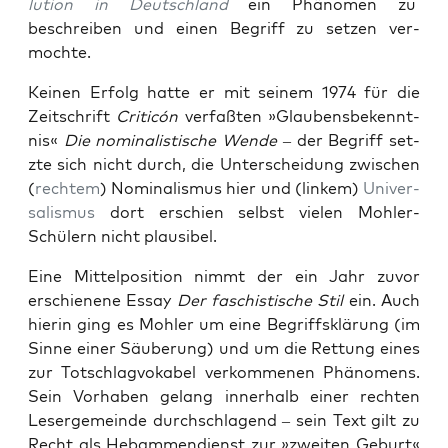
lu­tion in Deutsch­land
ein Phänomen zu
beschreiben und einen Begriff zu set­zen ver­
mochte.
Keinen Erfolg hat­te er mit seinem 1974 für die
Zeitschrift
Crit­icón
ver­faßten »Glaubens­beken­nt­
nis«
Die nom­i­nal­is­tis­che Wende
– der Begriff set­
zte sich nicht durch, die Unter­schei­dung zwis­chen
(
rechtem
) Nom­i­nal­is­mus hier und (linkem)
Uni­ver­
sal­is­mus
dort erschien selb­st vie­len Mohler-
Schülern nicht plau­si­bel.
Eine Mit­tel­po­si­tion nimmt der ein Jahr zuvor
erschienene Essay
Der faschis­tis­che Stil
ein. Auch
hierin ging es Mohler um eine Begriff­sklärung (im
Sinne ein­er Säu­berung) und um die Ret­tung eines
zur Totschlag­vok­a­bel verkomme­nen Phänomens.
Sein Vorhaben gelang inner­halb ein­er recht­en
Leserge­meinde durch­schla­gend – sein Text gilt zu
Recht als Hebam­men­di­enst zur »zweit­en Geburt«