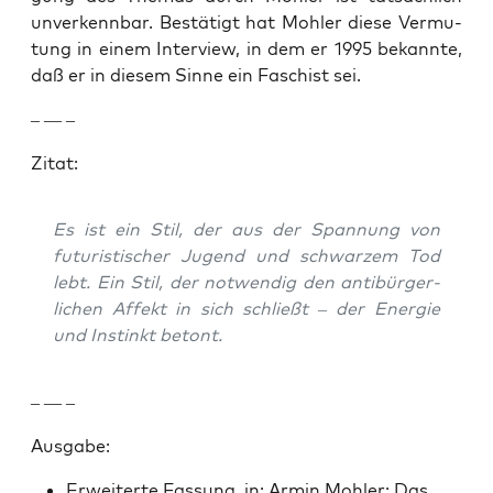
unverkennbar. Bestätigt hat Mohler diese Ver­mu­
tung in einem Inter­view, in dem er 1995 bekan­nte,
daß er in diesem Sinne ein Faschist sei.
– — –
Zitat:
Es ist ein Stil, der aus der Span­nung von
futur­is­tis­ch­er Jugend und schwarzem Tod
lebt. Ein Stil, der notwendig den antibürg­er­
lichen Affekt in sich schließt – der Energie
und Instinkt betont.
– — –
Aus­gabe:
Erweit­erte Fas­sung, in: Armin Mohler: Das