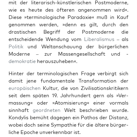
mit der lit­er­arisch-kün­st­lerischen Post­mod­erne,
wie es heute des öfteren angenom­men wird«.
Diese »ter­mi­nol­o­gis­che Para­dox­ie« muß in Kauf
genom­men wer­den, »denn es gilt, durch den
drastis­chen Begriff der Post­mod­erne die
entschei­dende Wen­dung vom
Lib­er­al­is­mus
– als
Poli­tik
und Weltan­schau­ung der bürg­er­lichen
Mod­erne – zur Mas­sen­ge­sellschaft und -
demokratie
her­auszuheben«.
Hin­ter der ter­mi­nol­o­gis­chen Frage ver­birgt sich
damit jene fun­da­men­tale Trans­for­ma­tion der
europäis­chen
Kul­tur, die von Zivil­i­sa­tion­skri­tik­ern
seit dem späten 19. Jahrhun­dert gern als »Ver­
mas­sung« oder »Atom­isierung« ein­er vor­mals
sinnhaft
geord­neten
Welt beschrieben wurde.
Kondylis bemüht dage­gen ein Pathos der Dis­tanz,
wobei doch seine Sym­pa­thie für die ältere bürg­er­
liche Epoche unverkennbar ist.