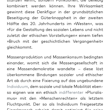
stanzen ken­nt, son­dern Funk­tio­nen, die beliebig
kom­biniert wer­den kön­nen. Ihre Wirk­samkeit
gewin­nt diese Denk­fig­ur in der grund­sät­zlichen
Besei­t­i­gung der Güterk­nap­pheit in der zweit­en
Hälfte des 20. Jahrhun­derts im »West­en«, was
»für die Gestal­tung des sozialen Lebens und nicht
zulet­zt der ethis­chen Vorstel­lun­gen« einem tiefen
»Bruch mit der geschichtlichen Ver­gan­gen­heit«
gle­ichkommt.
Massen­pro­duk­tion und Massenkon­sum bed­ingten
einan­der, wom­it sich die Mas­sen­ge­sellschaft in
eine Massendemokratie wan­delte – diese löst
überkommene Bindun­gen sozialer und ethis­ch­er
Art ab durch eine Fix­ierung auf das unge­bun­dene
Indi­vidu­um
, dem soziale und lokale Mobil­ität eben­
so eignen wie ein ethisch
indif­fer­enter
»Plu­ral­is­
mus« mit den »Men­schen­recht­en« als let­ztem
Flucht­punkt. Der so als Indi­vidu­um freige­set­zte