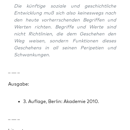
Die kün­ftige soziale und geschichtliche
Entwick­lung muß sich also keineswegs nach
den heute vorherrschen­den Begrif­f­en und
Werten richt­en. Begriffe und Werte sind
nicht Richtlin­ien, die dem Geschehen den
Weg weisen, son­dern Funk­tio­nen dieses
Geschehens in all seinen Peripetien und
Schwankun­gen.
– — –
Aus­gabe:
3. Auflage, Berlin: Akademie 2010.
– — –