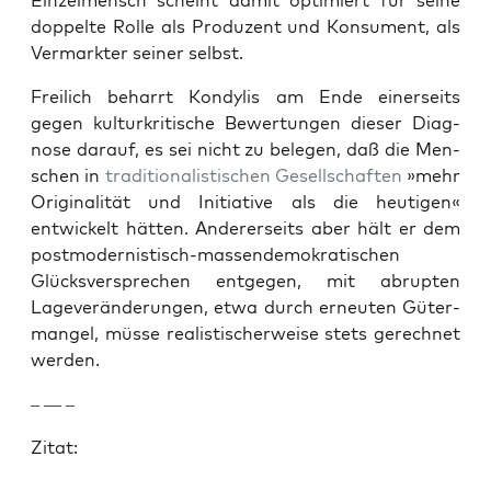
Einzel­men­sch scheint damit opti­miert für seine
dop­pelte Rolle als Pro­duzent und Kon­sument, als
Ver­mark­ter sein­er selb­st.
Freilich behar­rt Kondylis am Ende ein­er­seits
gegen kul­turkri­tis­che Bew­er­tun­gen dieser Diag­
nose darauf, es sei nicht zu bele­gen, daß die Men­
schen in
tra­di­tion­al­is­tis­chen
Gesellschaften
»mehr
Orig­i­nal­ität und Ini­tia­tive als die heuti­gen«
entwick­elt hät­ten. Ander­er­seits aber hält er dem
post­mod­ernistisch-massendemokratis­chen
Glücksver­sprechen ent­ge­gen, mit abrupten
Lagev­erän­derun­gen, etwa durch erneuten Güter­
man­gel, müsse real­is­tis­cher­weise stets gerech­net
wer­den.
– — –
Zitat: