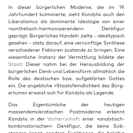
In dieser bürg­er­lichen Mod­erne, die im 19.
Jahrhun­dert kul­minierte, sieht Kondylis auch den
Lib­er­al­is­mus als dom­i­nante Ide­olo­gie von ein­er
»syn­thetisch-har­mon­isieren­den« Denk­fig­ur
geprägt: Bürg­er­lich­es Han­deln zielte – ide­al­typ­isch
gese­hen – stets darauf, eine vernün­ftige Syn­these
ver­schieden­er Fak­toren zus­tande zu brin­gen. Eine
wesentliche Instanz der Ver­mit­tlung bildete der
Staat
: Dieser nahm bei der Her­aus­bil­dung der
bürg­er­lichen Denk-und Lebens­form allmäh­lich die
Rolle des deis­tis­chen bzw. aufgek­lärten Gottes
ein. Die ange­bliche »Staats­feindlichkeit des Bürg­
er­tums« erweist sich für Kondylis als Leg­ende.
Das Eigen­tüm­liche der heuti­gen
massendemokratis­chen Post­mod­erne erken­nt
Kondylis in der
Vorherrschaft
ein­er »ana­lytisch-
kom­bi­na­torischen« Denk­fig­ur, die keine Sub­