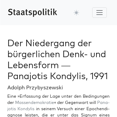
Der Niedergang der
bürgerlichen Denk- und
Lebensform —
Panajotis Kondylis, 1991
Adolph Przybyszewski
Eine »Erfas­sung der Lage unter den Bedin­gun­gen
der
Massendemokratie
« der Gegen­wart will
Pana­
jo­tis Kondylis
in seinem Ver­such ein­er Epochen­di­
ag­nose leis­ten, die er unter das Signum eines