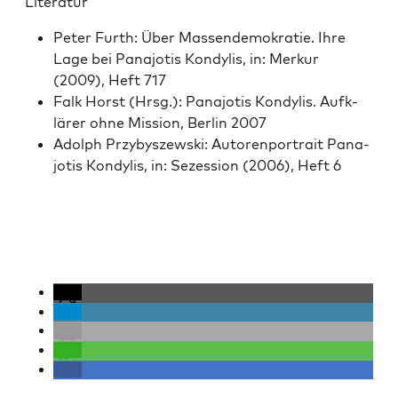
Lit­er­atur
Peter Furth: Über Massendemokratie. Ihre
Lage bei Pana­jo­tis Kondylis, in: Merkur
(2009), Heft 717
Falk Horst (Hrsg.): Pana­jo­tis Kondylis. Aufk­
lär­er ohne Mis­sion, Berlin 2007
Adolph Przy­byszews­ki: Autoren­por­trait Pana­
jo­tis Kondylis, in: Sezes­sion (2006), Heft 6