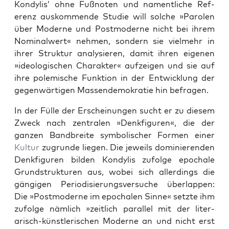
Kondylis’ ohne Fußnoten und namentliche Ref­
erenz ausk­om­mende Studie will solche »Parolen
über Mod­erne und Post­mod­erne nicht bei ihrem
Nom­i­nal­w­ert« nehmen, son­dern sie vielmehr in
ihrer Struk­tur analysieren, damit ihren eige­nen
»ide­ol­o­gis­chen Charak­ter« aufzeigen und sie auf
ihre polemis­che Funk­tion in der Entwick­lung der
gegen­wär­ti­gen Massendemokratie hin befra­gen.
In der Fülle der Erschei­n­un­gen sucht er zu diesem
Zweck nach zen­tralen »Denk­fig­uren«, die der
ganzen Band­bre­ite sym­bol­is­ch­er For­men ein­er
Kul­tur
zugrunde liegen. Die jew­eils dominieren­den
Denk­fig­uren bilden Kondylis zufolge epochale
Grund­struk­turen aus, wobei sich allerd­ings die
gängi­gen Peri­o­disierungsver­suche über­lap­pen:
Die »Post­mod­erne im epochalen Sinne« set­zte ihm
zufolge näm­lich »zeitlich par­al­lel mit der lit­er­
arisch-kün­st­lerischen Mod­erne an und nicht erst