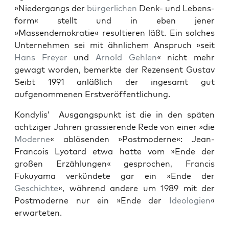
»Nieder­gangs der
bürg­er­lichen
Denk- und Lebens­
form« stellt und in eben jen­er
»Massendemokratie« resul­tieren läßt. Ein solch­es
Unternehmen sei mit ähn­lichem Anspruch »seit
Hans Frey­er
und
Arnold Gehlen
« nicht mehr
gewagt wor­den, bemerk­te der Rezensent Gus­tav
Seibt 1991 anläßlich der inge­samt gut
aufgenomme­nen Erstveröf­fentlichung.
Kondylis’  Aus­gangspunkt ist die in den späten
achtziger Jahren grassierende Rede von ein­er »die
Mod­erne
« ablösenden »Post­mod­erne«: Jean-
Fran­cois Lyotard etwa hat­te vom »Ende der
großen Erzäh­lun­gen« gesprochen, Fran­cis
Fukuya­ma verkün­dete gar ein »Ende der
Geschichte
«, während andere um 1989 mit der
Post­mod­erne nur ein »Ende der
Ide­olo­gien
«
erwarteten.