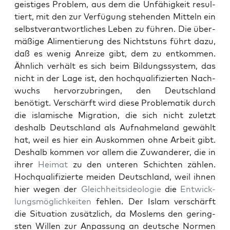
geistiges Prob­lem, aus dem die Unfähigkeit resul­
tiert, mit den zur Ver­fü­gung ste­hen­den Mit­teln ein
selb­stver­ant­wortlich­es Leben zu führen. Die über­
mäßige Ali­men­tierung des Nicht­stuns führt dazu,
daß es wenig Anreize gibt, dem zu entkom­men.
Ähn­lich ver­hält es sich beim Bil­dungssys­tem, das
nicht in der Lage ist, den hochqual­i­fizierten Nach­
wuchs her­vorzubrin­gen, den Deutsch­land
benötigt. Ver­schärft wird diese Prob­lematik durch
die islamis­che Migra­tion, die sich nicht zulet­zt
deshalb Deutsch­land als Auf­nah­me­land gewählt
hat, weil es hier ein Auskom­men ohne Arbeit gibt.
Deshalb kom­men vor allem die Zuwan­der­er, die in
ihrer
Heimat
zu den unteren Schicht­en zählen.
Hochqual­i­fizierte mei­den Deutsch­land, weil ihnen
hier wegen der
Gle­ich­heit­side­olo­gie
die
Entwick­
lungsmöglichkeit­en
fehlen. Der Islam ver­schärft
die Sit­u­a­tion zusät­zlich, da Moslems den ger­ing­
sten Willen zur Anpas­sung an deutsche Nor­men