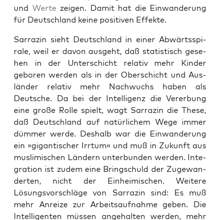
und
Werte
zeigen. Damit hat die Ein­wan­derung
für Deutsch­land keine pos­i­tiv­en Effek­te.
Sar­razin sieht Deutsch­land in ein­er Abwärtsspi­
rale, weil er davon aus­ge­ht, daß sta­tis­tisch gese­
hen in der Unter­schicht rel­a­tiv mehr Kinder
geboren wer­den als in der Ober­schicht und Aus­
län­der rel­a­tiv mehr Nach­wuchs haben als
Deutsche. Da bei der Intel­li­genz die Vererbung
eine große Rolle spielt, wagt Sar­razin die These,
daß Deutsch­land auf natür­lichem Wege immer
düm­mer werde. Deshalb war die Ein­wan­derung
ein »gigan­tis­ch­er Irrtum« und muß in Zukun­ft aus
mus­lim­is­chen Län­dern unter­bun­den wer­den. Inte­
gra­tion ist zudem eine Bringschuld der Zuge­wan­
derten, nicht der Ein­heimis­chen. Weit­ere
Lösungsvorschläge von Sar­razin sind: Es muß
mehr Anreize zur Arbeit­sauf­nahme geben. Die
Intel­li­gen­ten müssen ange­hal­ten wer­den, mehr