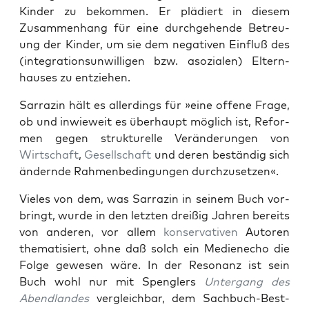
Kinder zu bekom­men. Er plädiert in diesem
Zusam­men­hang für eine durchge­hende Betreu­
ung der Kinder, um sie dem neg­a­tiv­en Ein­fluß des
(inte­gra­tionsun­willi­gen bzw. asozialen) Eltern­
haus­es zu entziehen.
Sar­razin hält es allerd­ings für »eine offene Frage,
ob und inwieweit es über­haupt möglich ist, Refor­
men gegen struk­turelle Verän­derun­gen von
Wirtschaft
,
Gesellschaft
und deren beständig sich
ändernde Rah­menbe­din­gun­gen durchzuset­zen«.
Vieles von dem, was Sar­razin in seinem Buch vor­
bringt, wurde in den let­zten dreißig Jahren bere­its
von anderen, vor allem
kon­ser­v­a­tiv­en
Autoren
the­ma­tisiert, ohne daß solch ein Medi­ene­cho die
Folge gewe­sen wäre. In der Res­o­nanz ist sein
Buch wohl nur mit Spen­glers
Unter­gang des
Abend­lan­des
ver­gle­ich­bar, dem Sach­buch-Best­