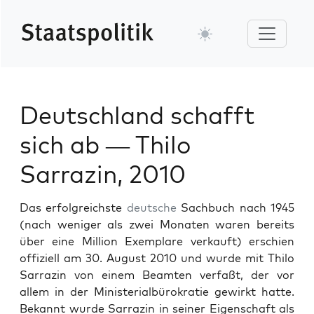
Deutschland schafft
sich ab — Thilo
Sarrazin, 2010
Das erfol­gre­ich­ste
deutsche
Sach­buch nach 1945
(nach weniger als zwei Monat­en waren bere­its
über eine Mil­lion Exem­plare verkauft) erschien
offiziell am 30. August 2010 und wurde mit Thi­lo
Sar­razin von einem Beamten ver­faßt, der vor
allem in der Min­is­te­ri­al­bürokratie gewirkt hat­te.
Bekan­nt wurde Sar­razin in sein­er Eigen­schaft als