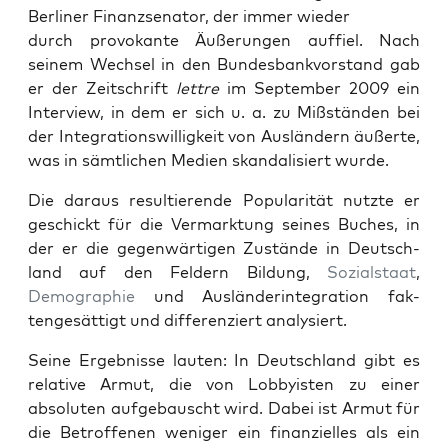
Berlin­er Finanzse­n­a­tor, der immer wieder
durch pro­vokante Äußerun­gen auffiel. Nach
seinem Wech­sel in den Bun­des­bankvor­stand gab
er der Zeitschrift
let­tre
im Sep­tem­ber 2009 ein
Inter­view, in dem er sich u. a. zu Mißstän­den bei
der Inte­gra­tionswilligkeit von Aus­län­dern äußerte,
was in sämtlichen Medi­en skan­dal­isiert wurde.
Die daraus resul­tierende Pop­u­lar­ität nutzte er
geschickt für die Ver­mark­tung seines Buch­es, in
der er die gegen­wär­ti­gen Zustände in Deutsch­
land auf den Feldern Bil­dung,
Sozial­staat
,
Demogra­phie
und Aus­län­der­in­te­gra­tion fak­
tengesät­tigt und dif­feren­ziert analysiert.
Seine Ergeb­nisse laut­en: In Deutsch­land gibt es
rel­a­tive Armut, die von Lob­by­is­ten zu ein­er
absoluten aufge­bauscht wird. Dabei ist Armut für
die Betrof­fe­nen weniger ein finanzielles als ein