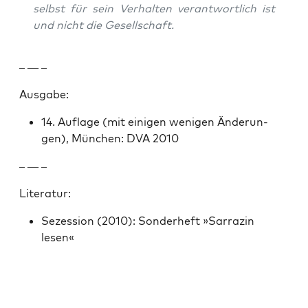
selb­st für sein Ver­hal­ten ver­ant­wortlich ist
und nicht die Gesellschaft.
– — –
Aus­gabe:
14. Auflage (mit eini­gen weni­gen Änderun­
gen), München: DVA 2010
– — –
Lit­er­atur:
Sezes­sion (2010): Son­der­heft »Sar­razin
lesen«