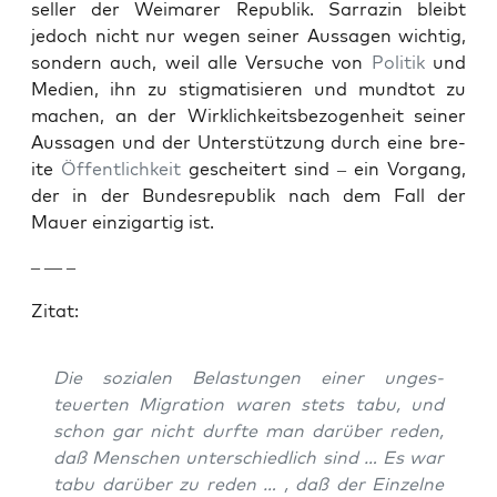
seller der Weimar­er Repub­lik. Sar­razin bleibt
jedoch nicht nur wegen sein­er Aus­sagen wichtig,
son­dern auch, weil alle Ver­suche von
Poli­tik
und
Medi­en, ihn zu stig­ma­tisieren und mund­tot zu
machen, an der Wirk­lichkeits­be­zo­gen­heit sein­er
Aus­sagen und der Unter­stützung durch eine bre­
ite
Öffentlichkeit
gescheit­ert sind – ein Vor­gang,
der in der Bun­desre­pub­lik nach dem Fall der
Mauer einzi­gar­tig ist.
– — –
Zitat:
Die sozialen Belas­tun­gen ein­er unges­
teuerten Migra­tion waren stets tabu, und
schon gar nicht durfte man darüber reden,
daß Men­schen unter­schiedlich sind … Es war
tabu darüber zu reden … , daß der Einzelne