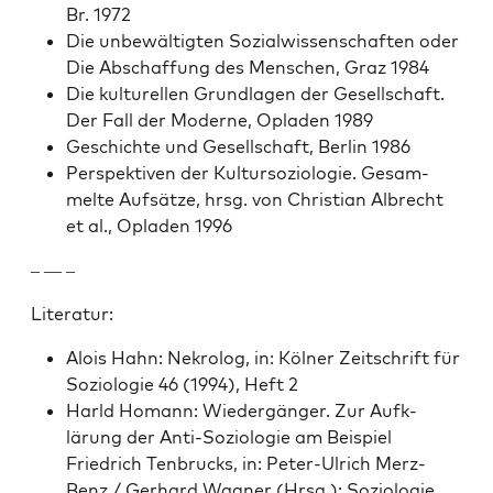
Br. 1972
Die unbe­wältigten Sozial­wis­senschaften oder
Die Abschaf­fung des Men­schen, Graz 1984
Die kul­turellen Grund­la­gen der Gesellschaft.
Der Fall der Mod­erne, Opladen 1989
Geschichte und Gesellschaft, Berlin 1986
Per­spek­tiv­en der Kul­tur­sozi­olo­gie. Gesam­
melte Auf­sätze, hrsg. von Chris­t­ian Albrecht
et al., Opladen 1996
– — –
Lit­er­atur:
Alois Hahn: Nekrolog, in: Köl­ner Zeitschrift für
Sozi­olo­gie 46 (1994), Heft 2
Harld Homann: Wiedergänger. Zur Aufk­
lärung der Anti-Sozi­olo­gie am Beispiel
Friedrich Ten­brucks, in: Peter-Ulrich Merz-
Benz / Ger­hard Wag­n­er (Hrsg.): Sozi­olo­gie