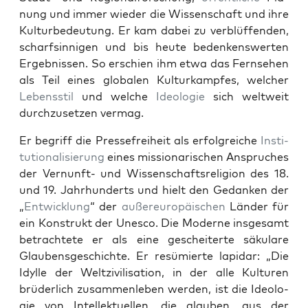
nung und immer wieder die Wis­senschaft und ihre
Kul­turbe­deu­tung. Er kam dabei zu verblüf­fend­en,
scharf­sin­ni­gen und bis heute bedenkenswerten
Ergeb­nis­sen. So erschien ihm etwa das Fernse­hen
als Teil eines glob­alen Kul­turkampfes, welch­er
Lebensstil
und welche
Ide­olo­gie
sich weltweit
durchzuset­zen ver­mag.
Er begriff die Presse­frei­heit als erfol­gre­iche
Insti­
tu­tion­al­isierung
eines mis­sion­ar­ischen Anspruch­es
der Ver­nun­ft- und Wis­senschaft­sre­li­gion des 18.
und 19. Jahrhun­derts und hielt den Gedanken der
„
Entwick­lung
“ der
außereu­ropäis­chen
Län­der für
ein Kon­strukt der Unesco. Die Mod­erne ins­ge­samt
betra­chtete er als eine gescheit­erte säku­lare
Glaubens­geschichte. Er resümierte lap­i­dar: „Die
Idylle der Weltzivil­i­sa­tion, in der alle Kul­turen
brüder­lich zusam­men­leben wer­den, ist die Ide­olo­
gie von Intellek­tuellen, die glauben, aus der