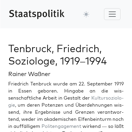
Tenbruck, Friedrich,
Soziologe, 1919–1994
Rainer Waßner
Friedrich Ten­bruck wurde am 22. Sep­tem­ber 1919
in Essen geboren. Hingabe an die wis­
senschaftliche Arbeit in Gestalt der
Kul­tur­sozi­olo­
gie
, um deren Poten­zen und Überdehnun­gen wis­
send, ihre Ergeb­nisse und Gren­zen ver­ant­wor­
tend, wed­er im akademis­chen Elfen­bein­turm noch
in auf­fäl­ligem
Politen­gage­ment
wirk­end — so läßt