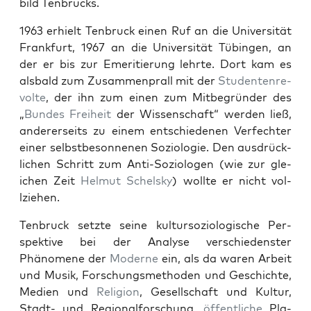
bild Ten­brucks.
1963 erhielt Ten­bruck einen Ruf an die Uni­ver­sität
Frank­furt, 1967 an die Uni­ver­sität Tübin­gen, an
der er bis zur Emer­i­tierung lehrte. Dort kam es
als­bald zum Zusam­men­prall mit der
Stu­den­ten­re­
volte
, der ihn zum einen zum Mit­be­grün­der des
„
Bun­des
Frei­heit
der Wis­senschaft“ wer­den ließ,
ander­er­seits zu einem entsch­iede­nen Ver­fechter
ein­er selb­st­besonnenen Sozi­olo­gie. Den aus­drück­
lichen Schritt zum Anti-Sozi­olo­gen (wie zur gle­
ichen Zeit
Hel­mut Schel­sky
) wollte er nicht vol­
lziehen.
Ten­bruck set­zte seine kul­tur­sozi­ol­o­gis­che Per­
spek­tive bei der Analyse ver­schieden­ster
Phänomene der
Mod­erne
ein, als da waren Arbeit
und Musik, Forschungsmeth­o­d­en und Geschichte,
Medi­en und
Reli­gion
, Gesellschaft und Kul­tur,
Stadt- und Region­al­forschung,
öffentliche
Pla­