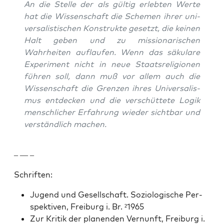
An die Stelle der als gültig erlebten Werte
hat die Wis­senschaft die Schemen ihrer uni­
ver­sal­is­tis­chen Kon­struk­te geset­zt, die keinen
Halt geben und zu mis­sion­ar­ischen
Wahrheit­en auflaufen. Wenn das säku­lare
Exper­i­ment nicht in neue Staat­sre­li­gio­nen
führen soll, dann muß vor allem auch die
Wis­senschaft die Gren­zen ihres Uni­ver­sal­is­
mus ent­deck­en und die ver­schüt­tete Logik
men­schlich­er Erfahrung wieder sicht­bar und
ver­ständlich machen.
– — –
Schriften:
Jugend und Gesellschaft. Sozi­ol­o­gis­che Per­
spek­tiv­en, Freiburg i. Br. ²1965
Zur Kri­tik der pla­nen­den Ver­nun­ft, Freiburg i.