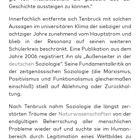
Geschichte aussteigen zu kön­nen.“
Inner­fach­lich ent­fer­nte sich Ten­bruck mit solchen
Aus­sagen im uni­ver­sitären Kli­ma der siebziger und
achtziger Jahre zunehmend vom Haupt­strom und
blieb in der Res­o­nanz auf seinen weit­eren
Schülerkreis beschränkt. Eine Pub­lika­tion aus dem
Jahre 2006 reg­istri­ert ihn als „Außen­seit­er in der
deutschen
Sozi­olo­gie“. Seine Fun­da­mentalkri­tik an
der zeit­genös­sis­chen Sozi­olo­gie (die Marx­is­mus,
Pos­i­tivis­mus und Funk­tion­al­is­mus gle­icher­maßen
ein­schloß) stieß auf Ablehnung oder Zurück­hal­
tung.
Nach Ten­bruck nahm Sozi­olo­gie die längst zer­
störten Träume der
Natur­wis­senschaften
von der
endgülti­gen Beherrschung aller men­schlichen
Prob­leme wieder auf und suchte sie im Human­
bere­ich durch Legit­i­ma­tion eines Welt­bildes zu