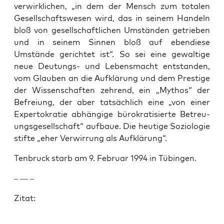
ver­wirk­lichen, „in dem der Men­sch zum total­en
Gesellschaftswe­sen wird, das in seinem Han­deln
bloß von gesellschaftlichen Umstän­den getrieben
und in seinem Sin­nen bloß auf ebendiese
Umstände gerichtet ist“. So sei eine gewaltige
neue Deu­tungs- und Lebens­macht ent­standen,
vom Glauben an die Aufk­lärung und dem Pres­tige
der Wis­senschaften zehrend, ein „Mythos“ der
Befreiung, der aber tat­säch­lich eine „von ein­er
Exper­tokratie abhängige bürokratisierte Betreu­
ungs­ge­sellschaft“ auf­baue. Die heutige Sozi­olo­gie
stifte „eher Ver­wirrung als Aufk­lärung“.
Ten­bruck starb am 9. Feb­ru­ar 1994 in Tübin­gen.
– — –
Zitat: