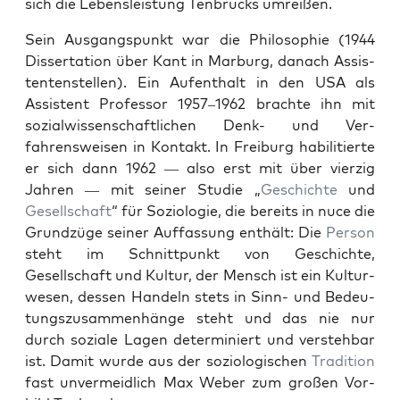
sich die Lebensleis­tung Ten­brucks umreißen.
Sein Aus­gangspunkt war die Philoso­phie (1944
Dis­ser­ta­tion über Kant in Mar­burg, danach Assis­
ten­ten­stellen). Ein Aufen­thalt in den USA als
Assis­tent Pro­fes­sor 1957–1962 brachte ihn mit
sozial­wis­senschaftlichen Denk- und Ver­
fahrensweisen in Kon­takt. In Freiburg habil­i­tierte
er sich dann 1962 — also erst mit über vierzig
Jahren — mit sein­er Studie „
Geschichte
und
Gesellschaft
“ für Sozi­olo­gie, die bere­its in nuce die
Grundzüge sein­er Auf­fas­sung enthält: Die
Per­son
ste­ht im Schnittpunkt von Geschichte,
Gesellschaft und Kul­tur, der Men­sch ist ein Kul­tur­
we­sen, dessen Han­deln stets in Sinn- und Bedeu­
tungszusam­men­hänge ste­ht und das nie nur
durch soziale Lagen deter­miniert und ver­ste­hbar
ist. Damit wurde aus der sozi­ol­o­gis­chen
Tra­di­tion
fast unver­mei­dlich Max Weber zum großen Vor­