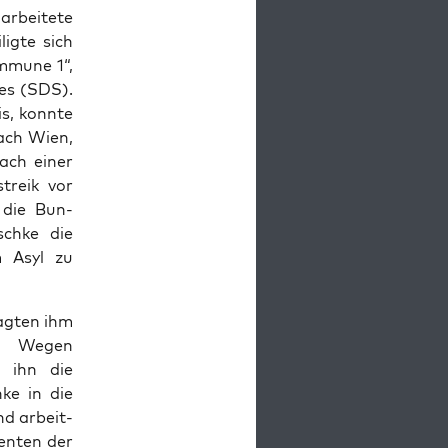
arbeit­ete
ligte sich
m­mune 1“,
des (SDS).
, kon­nte
nach Wien,
ch ein­er
streik vor
n die Bun­
aschke die
m Asyl zu
hagten ihm
ds. Wegen
b ihn die
ke in die
nd arbeit­
ien­ten der