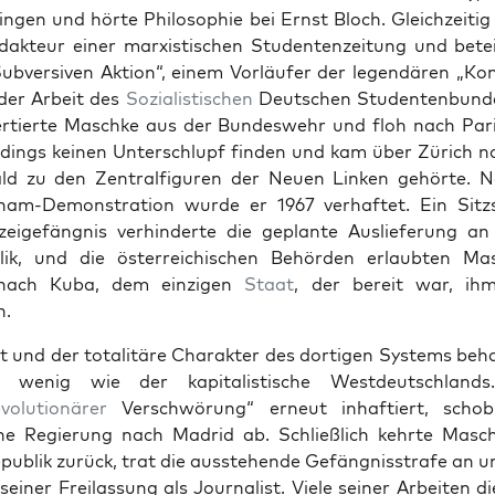
n­gen und hörte Philoso­phie bei Ernst Bloch. Gle­ichzeit­ig 
dak­teur ein­er marx­is­tis­chen Stu­den­ten­zeitung und betei
ub­ver­siv­en Aktion“, einem Vor­läufer der leg­endären „Ko
der Arbeit des
Sozial­is­tis­chen
Deutschen Stu­den­ten­bun­
rtierte Maschke aus der Bun­deswehr und floh nach Paris
rd­ings keinen Unter­schlupf find­en und kam über Zürich 
d zu den Zen­tral­fig­uren der Neuen Linken gehörte. Na
­nam-Demon­stra­tion wurde er 1967 ver­haftet. Ein Sitz
eige­fäng­nis ver­hin­derte die geplante Aus­liefer­ung a
­lik, und die öster­re­ichis­chen Behör­den erlaubten M
 nach Kuba, dem einzi­gen
Staat
, der bere­it war, ih
n.
 und der total­itäre Charak­ter des dor­ti­gen Sys­tems be
wenig wie der kap­i­tal­is­tis­che West­deutsch­lan
v­o­lu­tionär­er
Ver­schwörung“ erneut inhaftiert, scho
­che Regierung nach Madrid ab. Schließlich kehrte Masch
­pub­lik zurück, trat die ausste­hende Gefäng­nis­strafe an u
ein­er Freilas­sung als Jour­nal­ist. Viele sein­er Arbeit­en d