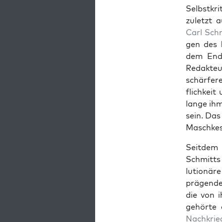
Selb­stkr
zulet­zt 
Carl Sch
gen des
dem Ende 
Redak­te
schär­fer
flichkeit
lange ihm
sein. Das
Maschkes
Seit­dem
Schmitts 
lu­tionär
prä­gen­d
die von 
gehörte o
Nachkrie