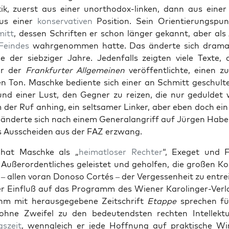
i­tik, zuerst aus ein­er unortho­dox-linken, dann aus ein­e
aus ein­er
kon­ser­v­a­tiv­en
Posi­tion. Sein Ori­en­tierungsp
mitt
, dessen Schriften er schon länger gekan­nt, aber al
Fein­des
wahrgenom­men hat­te. Das änderte sich drama­t
der siebziger Jahre. Jeden­falls zeigten viele Texte, d
ur der
Frank­furter All­ge­meinen
veröf­fentlichte, einen 
­en Ton. Maschke bedi­ente sich ein­er an Schmitt geschul­t
 und ein­er Lust, den Geg­n­er zu reizen, die nur geduldet
 der Ruf anhing, ein selt­samer Link­er, aber eben doch ein 
 änderte sich nach einem Gen­er­alan­griff auf Jür­gen Habe
 Auss­chei­den aus der FAZ erzwang.
 hat Maschke als „
heimat­los­er
Rechter
“, Exeget und Fo
Außeror­dentlich­es geleis­tet und geholfen, die großen Kon­
e – allen voran Donoso Cortés – der Vergessen­heit zu entre
er Ein­fluß auf das Pro­gramm des Wiener Karolinger-Ver­
ihm mit her­aus­gegebene Zeitschrift
Etappe
sprechen für
hne Zweifel zu den bedeu­tend­sten recht­en Intellek­tu
gszeit
, wen­ngle­ich er jede Hoff­nung auf prak­tis­che Wi