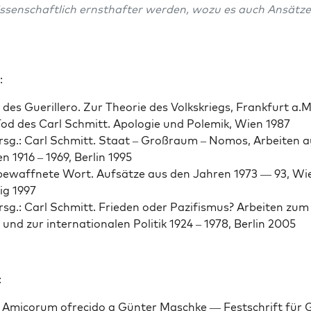
s­senschaftlich ern­sthafter wer­den, wozu es auch Ansätze
:
ik des Guerillero. Zur The­o­rie des Volk­skriegs, Frank­furt a.
od des Carl Schmitt. Apolo­gie und Polemik, Wien 1987
rsg.: Carl Schmitt. Staat – Großraum – Nomos, Arbeit­en 
n 1916 – 1969, Berlin 1995
ewaffnete Wort. Auf­sätze aus den Jahren 1973 — 93, Wi
ig 1997
rsg.: Carl Schmitt. Frieden oder Paz­i­fis­mus? Arbeit­en zum 
 und zur inter­na­tionalen Poli­tik 1924 – 1978, Berlin 2005
:
 Ami­co­rum ofre­ci­do a Gün­ter Maschke — Festschrift für 