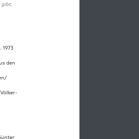
 gibt.
M. 1973
aus den
en/
Völk­er­
Gün­ter