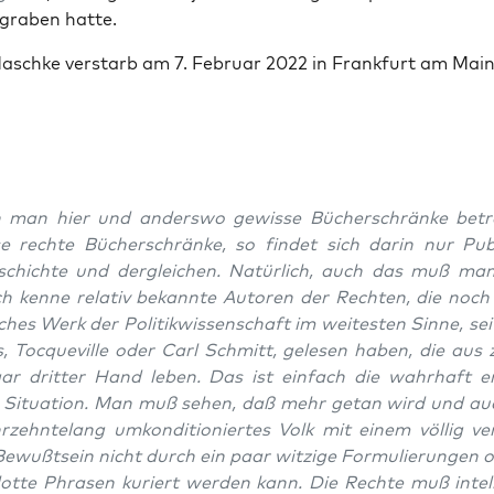
graben hat­te.
aschke ver­starb am 7. Feb­ru­ar 2022 in Frank­furt am Main
man hier und ander­swo gewisse Büch­er­schränke betra
 rechte Büch­er­schränke, so find­et sich darin nur Pub­li
eschichte und der­gle­ichen. Natür­lich, auch das muß man
h kenne rel­a­tiv bekan­nte Autoren der Recht­en, die noch
s­ches Werk der Poli­tik­wis­senschaft im weitesten Sinne, se
us, Toc­queville oder Carl Schmitt, gele­sen haben, die aus 
ar drit­ter Hand leben. Das ist ein­fach die wahrhaft e
 Sit­u­a­tion. Man muß sehen, daß mehr getan wird und au
rzehn­te­lang umkon­di­tion­iertes Volk mit einem völ­lig ve
Bewußt­sein nicht durch ein paar witzige For­mulierun­gen o
lotte Phrasen kuri­ert wer­den kann. Die Rechte muß intelle