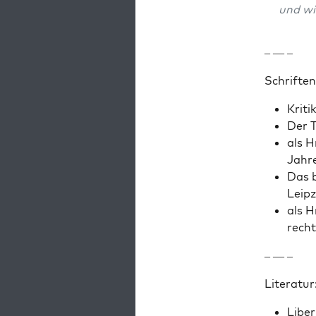
und wi
– — –
Schriften
Kri­t
Der T
als H
Jahre
Das b
Leipz
als H
recht
– — –
Lit­er­atur
Liber