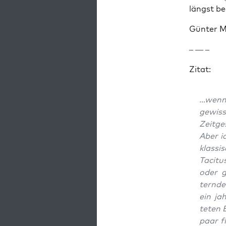
längst be
Gün­ter M
– — –
Zitat:
…wenn 
gewisse
Zeit­g
Aber ic
klas­si
Tac­i­t
oder g
ternde
ein jah
teten 
paar f