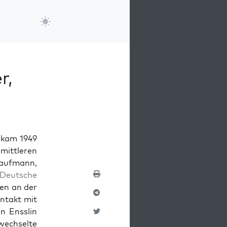
r,
 kam 1949
mit­tleren
auf­mann,
Deutsche
gen an der
n­takt mit
n Ensslin
wech­selte