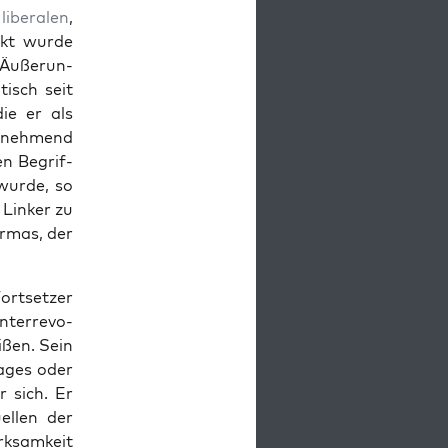
r
lib­eralen
,
unkt wurde
s Äußerun­
isch seit
ie er als
zunehmend
en Begrif­
 wurde, so
Link­er zu
r­mas, der
rt­set­zer
ter­rev­o­
ißen. Sein
lages oder
 sich. Er
ellen der
rk­samkeit