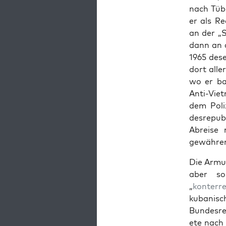
nach Tübi
er als Re
an der „S
dann an 
1965 dese
dort alle
wo er bal
Anti-Viet
dem Poliz
desre­pub
Abreise
gewähre
Die Armut
aber so 
„
kon­ter­re
kuban­is
Bun­desre
ete nach s