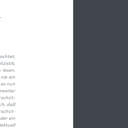
.
­chtet,
zis­tik,
 lesen.
 nie ein
i es nun
zweit­er
rschüt­
ch, daß
r­schüt­
der ein
k­tuell