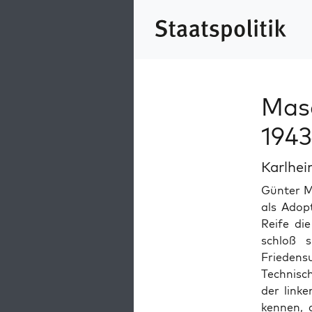
Masc
194
Karlhe
Gün­ter M
als Adop­
Reife di
schloß si
Frieden­s
Tech­nis­
der linke
ken­nen, 