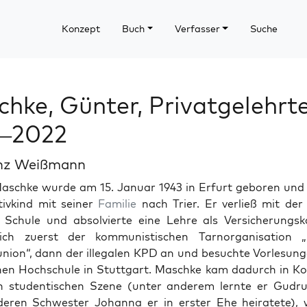
Konzept
Buch
Verfasser
Suche
hke, Günter, Privatgelehrte
3–2022
inz Weißmann
aschke wurde am 15. Jan­u­ar 1943 in Erfurt geboren und
tivkind mit sein­er
Fam­i­lie
nach Tri­er. Er ver­ließ mit der 
e Schule und absolvierte eine Lehre als Ver­sicherungsk
ch zuerst der kom­mu­nis­tis­chen Tarnor­gan­i­sa­tion „
union“, dann der ille­galen KPD an und besuchte Vor­lesun­
chen Hochschule in Stuttgart. Maschke kam dadurch in Ko
n stu­den­tis­chen Szene (unter anderem lernte er Gudru
deren Schwest­er Johan­na er in erster Ehe heiratete), 