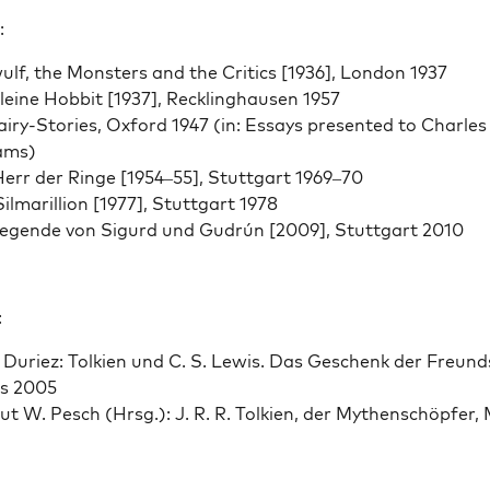
:
lf, the Mon­sters and the Crit­ics [1936], Lon­don 1937
leine Hob­bit [1937], Reck­ling­hausen 1957
iry-Sto­ries, Oxford 1947 (in: Essays pre­sent­ed to Charles
ams)
err der Ringe [1954–55], Stuttgart 1969–70
il­mar­il­lion [1977], Stuttgart 1978
eg­ende von Sig­urd und Gudrún [2009], Stuttgart 2010
:
n Duriez: Tolkien und C. S. Lewis. Das Geschenk der Fre­und­
s 2005
ut W. Pesch (Hrsg.): J. R. R. Tolkien, der Mythen­schöpfer, 