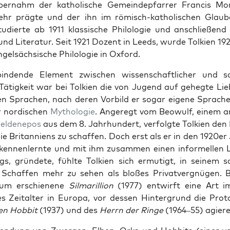
er­nahm der katholis­che Gemein­dep­far­rer Fran­cis Mo
sehr prägte und der ihn im römisch-katholis­chen Glaub
tudierte ab 1911 klas­sis­che Philolo­gie und anschließend 
nd Lit­er­atur. Seit 1921 Dozent in Leeds, wurde Tolkien 192
gel­säch­sis­che Philolo­gie in Oxford.
ndende Ele­ment zwis­chen wis­senschaftlich­er und schr
r Tätigkeit war bei Tolkien die von Jugend auf gehegte Li
en Sprachen, nach deren Vor­bild er sog­ar eigene Sprach
r nordis­chen
Mytholo­gie
. Angeregt vom Beowulf, einem an
eldenepos
aus dem 8. Jahrhun­dert, ver­fol­gte Tolkien den 
ie Bri­tan­niens zu schaf­fen. Doch erst als er in den 1920e
ken­nen­lernte und mit ihm zusam­men einen informellen L
ngs, grün­dete, fühlte Tolkien sich ermutigt, in seinem sch
 Schaf­fen mehr zu sehen als bloßes Pri­vatvergnü­gen. 
tum erschienene
Sil­mar­il­lion
(1977) entwirft eine Art im
es Zeital­ter in Europa, vor dessen Hin­ter­grund die Pro­tag
en Hob­bit
(1937) und des
Her­rn der Ringe
(1964–55) agiere