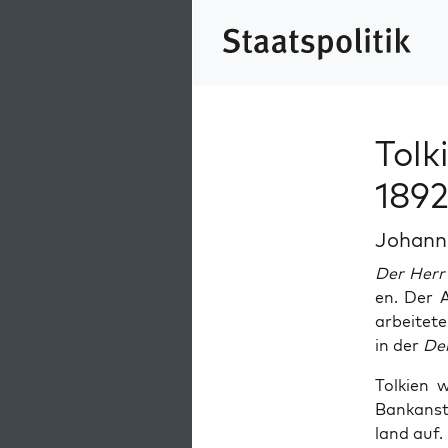
Tolki
1892
Johann
Der Herr
en. Der A
arbeit­et
in der
Der
Tolkien w
Bankanste
land auf.