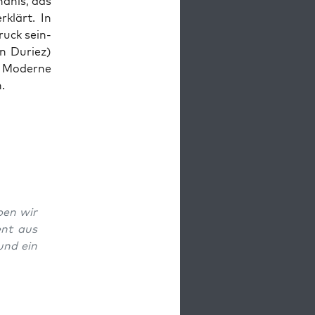
d­nis, das
rk­lärt. In
druck sein­
in Duriez)
 Mod­erne
.
eben wir
ent aus
und ein