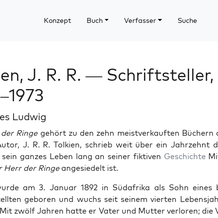
Konzept
Buch
Verfasser
Suche
en, J. R. R. — Schriftsteller,
–1973
es Ludwig
 der Ringe
gehört zu den zehn meistverkauften Büch­ern a
utor, J. R. R. Tolkien, schrieb weit über ein Jahrzehnt
e sein ganzes Leben lang an sein­er fik­tiv­en
Geschichte
Mit
 Herr der Ringe
ange­siedelt ist.
urde am 3. Jan­u­ar 1892 in Südafri­ka als Sohn eines b
ll­ten geboren und wuchs seit seinem vierten Leben­s­ja
 Mit zwölf Jahren hat­te er Vater und Mut­ter ver­loren; die