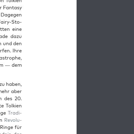
on Tolkien
 Fan­ta­sy
 Dage­gen
Fairy-Sto­
t­ten eine
r­ade dazu
en und den
­fen. Ihre
s­tro­phe,
­um — dem
zu haben,
 mehr aber
n des 20.
te Tolkien
tige
Tra­di­
en
Rev­o­lu­
Ringe für