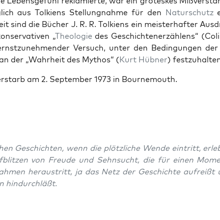
e Lebens­ge­fühl reklamierte, war ein groteskes Mißver­stän
glich aus Tolkiens Stel­lung­nahme für den
Naturschutz
e
eit sind die Büch­er J. R. R. Tolkiens ein meis­ter­hafter Aus­
­ser­v­a­tiv­en „
The­olo­gie
des Geschicht­en­erzäh­lens“ (Col­
ern­stzunehmender Ver­such, unter den Bedin­gun­gen der
an der „Wahrheit des Mythos“ (
Kurt Hüb­n­er
) festzuhal­ten
er­starb am 2. Sep­tem­ber 1973 in Bournemouth.
hen Geschicht­en, wenn die plöt­zliche Wende ein­tritt, erl
f­blitzen von Freude und Sehn­sucht, die für einen Mom
h­men her­aus­tritt, ja das Netz der Geschichte aufreißt 
 hin­durch­läßt.