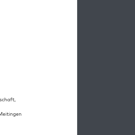
schaft,
Meitin­gen