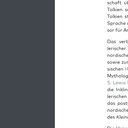
schaft üb
Tolkien 
Tolkien s
Sprache u
sor für An
Das verbi
lerisch­e
nordis­ch
sowie zu
sis­chen
H
Mytholo­g
S. Lewis
die Inkli
lerischen
das pos­
nordis­ch
des
Klein