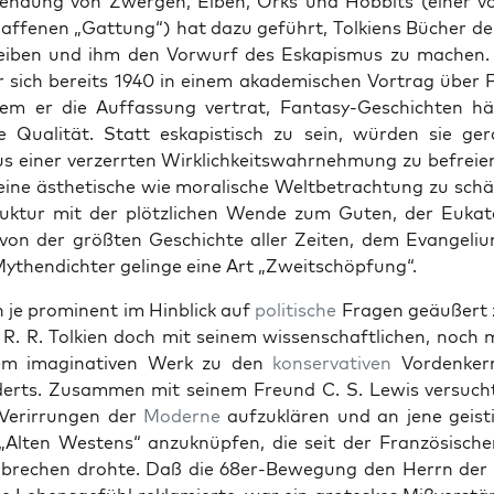
en­dung von Zwer­gen, Elben, Orks und Hob­bits (ein­er v
f­fe­nen „Gat­tung“) hat dazu geführt, Tolkiens Büch­er der
eiben und ihm den Vor­wurf des Eskapis­mus zu machen.
 sich bere­its 1940 in einem akademis­chen Vor­trag über 
dem er die Auf­fas­sung ver­trat, Fan­ta­sy-Geschicht­en hä
e Qual­ität. Statt eskapis­tisch zu sein, wür­den sie ge
us ein­er verz­er­rten Wirk­lichkeitswahrnehmung zu befrei
eine ästhetis­che wie moralis­che Welt­be­tra­ch­tung zu schär
uk­tur mit der plöt­zlichen Wende zum Guten, der Eukata
von der größten Geschichte aller Zeit­en, dem Evan­geli
Mythen­dichter gelinge eine Art „Zweitschöp­fung“.
 je promi­nent im Hin­blick auf
poli­tis­che
Fra­gen geäußert 
 R. R. Tolkien doch mit seinem wis­senschaftlichen, noch
em imag­i­na­tiv­en Werk zu den
kon­ser­v­a­tiv­en
Vor­denker
erts. Zusam­men mit seinem Fre­und C. S. Lewis ver­such
Verir­run­gen der
Mod­erne
aufzuk­lären und an jene geis
Alten West­ens“ anzuknüpfen, die seit der Franzö­sis­ch
rechen dro­hte. Daß die 68er-Bewe­gung den Her­rn der 