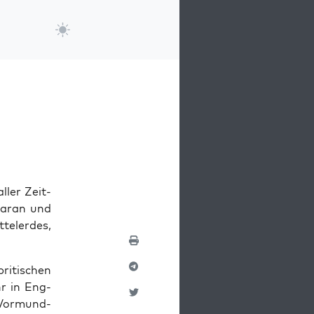
ller Zeit­
 daran und
­tel­erdes,
ritis­chen
hr in Eng­
 Vor­mund­