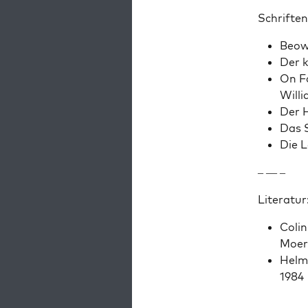
Schriften
Beowu
Der k
On Fa
Willi
Der H
Das S
Die L
– — –
Lit­er­atur
Col­i
Moer
Hel­m
1984