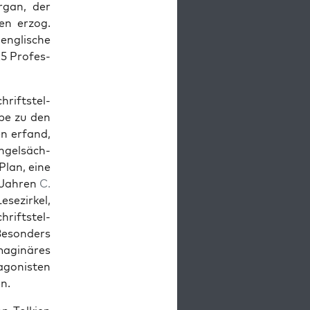
r­gan, der
en erzog.
englis­che
5 Pro­fes­
ift­stel­
ebe zu den
en erfand,
gel­säch­
Plan, eine
r Jahren
C.
esezirkel,
rift­stel­
Beson­ders
ag­inäres
­o­nis­ten
n.