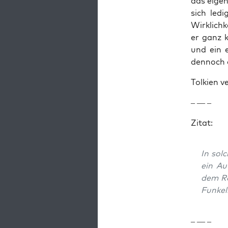
das eigen
sich ledi
Wirk­lichk
er ganz kon
und ein 
den­noch 
Tolkien v
– — –
Zitat:
In solc
ein Au
dem Ra
Funkeln
– — –