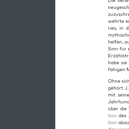
Die Ver­w
neugescha
zuzuschr
wehrte er
ries, in 
mythis­ch
helfen, a
Sinn für 
Erzählstr
habe sie 
fähi­gen 
Ohne sich
gehört J.
mit sein
Jahrhun­d
über die 
tion
des „
tion
abzub