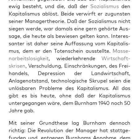
ewig beste­ht, und die, daß der
Sozial­is­mus
den
Kap­i­tal­is­mus ablöst. Bei­de ver­wirft er zugun­sten
sein­er Man­agerthe­o­rie. Daß der Sozial­is­mus nicht
siegen werde, war damals eine gern gehörte Aus­
sage, die heute als bewiesen gel­ten kann. Inter­es­
san­ter ist daher seine Auf­fas­sung vom Kap­i­tal­is­
mus, dem er den Toten­schein ausstellte.
Masse­
nar­beit­slosigkeit
, wiederkehrende
Wirtschaft­
skrisen
, Ver­schul­dung, Ein­schränkun­gen, des Frei­
han­dels, Depres­sion der Land­wirtschaft,
Anlagenot­stand, tech­nol­o­gis­che Skru­pel seien die
unlös­baren Prob­leme des Kap­i­tal­is­mus. All das
gibt es bis heute, ohne daß der Kap­i­tal­is­mus
unterge­gan­gen wäre, dem Burn­ham 1940 noch 50
Jahre gab.
Mit sein­er Grundthese lag Burn­ham den­noch
richtig: Die Rev­o­lu­tion der Man­ag­er hat stattge­
fun­den und, ent­ge­gen Burn­hams Annahme, dem