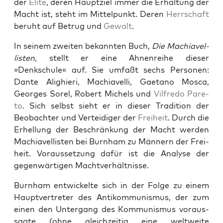
der
Elite
, deren Hauptziel immer die Erhal­tung der
Macht ist, ste­ht im Mit­telpunkt. Deren
Herrschaft
beruht auf Betrug und
Gewalt
.
In seinem zweit­en bekan­nten Buch,
Die Machi­avel­
lis­ten
, stellt er eine Ahnen­rei­he dieser
»Denkschule« auf. Sie umfaßt sechs Per­so­n­en:
Dante Alighieri, Machi­avel­li, Gae­tano Mosca,
Georges Sorel, Robert Michels und
Vil­fre­do Pare­
to
. Sich selb­st sieht er in dieser Tra­di­tion der
Beobachter und Vertei­di­ger der
Frei­heit
. Durch die
Erhel­lung der Beschränkung der Macht wer­den
Machi­avel­lis­ten bei Burn­ham zu Män­nern der Frei­
heit. Voraus­set­zung dafür ist die Analyse der
gegen­wär­ti­gen Machtver­hält­nisse.
Burn­ham entwick­elte sich in der Folge zu einem
Hauptvertreter des Antikom­mu­nis­mus, der zum
einen den Unter­gang des Kom­mu­nis­mus voraus­
sagte (ohne gle­ichzeit­ig eine weltweite