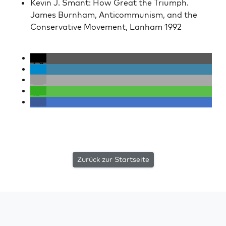
Kevin J. Smant: How Great the Tri­umph.
James Burn­ham, Anti­com­mu­nism, and the
Con­ser­v­a­tive Move­ment, Lan­ham 1992
Zurück zur Startseite