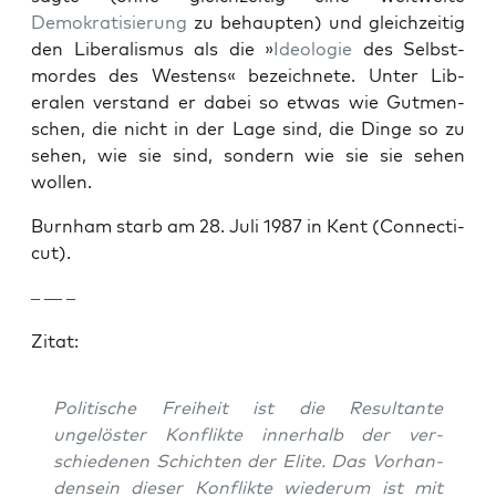
Demokratisierung
zu behaupten) und gle­ichzeit­ig
den Lib­er­al­is­mus als die »
Ide­olo­gie
des Selb­st­
mordes des West­ens« beze­ich­nete. Unter Lib­
eralen ver­stand er dabei so etwas wie Gut­men­
schen, die nicht in der Lage sind, die Dinge so zu
sehen, wie sie sind, son­dern wie sie sie sehen
wollen.
Burn­ham starb am 28. Juli 1987 in Kent (Con­necti­
cut).
– — –
Zitat:
Poli­tis­che Frei­heit ist die Resul­tante
ungelöster Kon­flik­te inner­halb der ver­
schiede­nen Schicht­en der Elite. Das Vorhan­
den­sein dieser Kon­flik­te wiederum ist mit