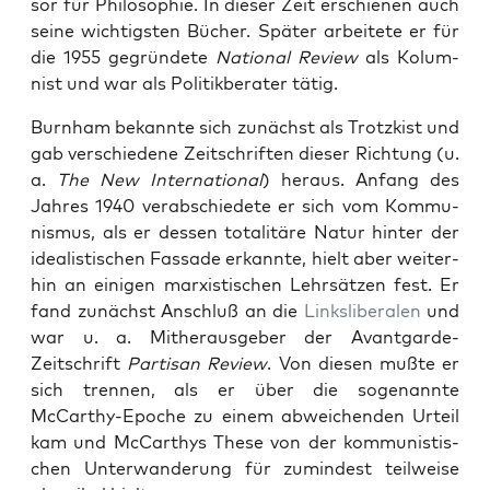
sor für Philoso­phie. In dieser Zeit erschienen auch
seine wichtig­sten Büch­er. Später arbeit­ete er für
die 1955 gegrün­dete
Nation­al Review
als Kolum­
nist und war als Poli­tik­ber­ater tätig.
Burn­ham bekan­nte sich zunächst als Trotzk­ist und
gab ver­schiedene Zeitschriften dieser Rich­tung (u.
a.
The New Inter­na­tion­al
) her­aus. Anfang des
Jahres 1940 ver­ab­schiedete er sich vom Kom­mu­
nis­mus, als er dessen total­itäre Natur hin­ter der
ide­al­is­tis­chen Fas­sade erkan­nte, hielt aber weit­er­
hin an eini­gen marx­is­tis­chen Lehrsätzen fest. Er
fand zunächst Anschluß an die
Linkslib­eralen
und
war u. a. Mither­aus­ge­ber der Avant­garde-
Zeitschrift
Par­ti­san Review
. Von diesen mußte er
sich tren­nen, als er über die soge­nan­nte
McCarthy-Epoche zu einem abwe­ichen­den Urteil
kam und McCarthys These von der kom­mu­nis­tis­
chen Unter­wan­derung für zumin­d­est teil­weise