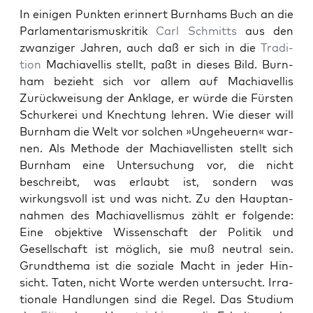
In eini­gen Punk­ten erin­nert Burn­hams Buch an die
Par­la­men­taris­muskri­tik
Carl Schmitts
aus den
zwanziger Jahren, auch daß er sich in die
Tra­di­
tion
Machi­avel­lis stellt, paßt in dieses Bild. Burn­
ham bezieht sich vor allem auf Machi­avel­lis
Zurück­weisung der Anklage, er würde die Fürsten
Schurk­erei und Knech­tung lehren. Wie dieser will
Burn­ham die Welt vor solchen »Unge­heuern« war­
nen. Als Meth­ode der Machi­avel­lis­ten stellt sich
Burn­ham eine Unter­suchung vor, die nicht
beschreibt, was erlaubt ist, son­dern was
wirkungsvoll ist und was nicht. Zu den Haup­tan­
nah­men des Machi­avel­lis­mus zählt er fol­gende:
Eine objek­tive Wis­senschaft der Poli­tik und
Gesellschaft ist möglich, sie muß neu­tral sein.
Grundthe­ma ist die soziale Macht in jed­er Hin­
sicht. Tat­en, nicht Worte wer­den unter­sucht. Irra­
tionale Hand­lun­gen sind die Regel. Das Studi­um