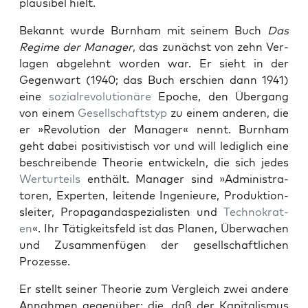
plau­si­bel hielt.
Bekan­nt wurde Burn­ham mit seinem Buch
Das
Regime der Man­ag­er
, das zunächst von zehn Ver­
la­gen abgelehnt wor­den war. Er sieht in der
Gegen­wart (1940; das Buch erschien dann 1941)
eine
sozial­rev­o­lu­tionäre
Epoche, den Über­gang
von einem
Gesellschaft­styp
zu einem anderen, die
er »Rev­o­lu­tion der Man­ag­er« nen­nt. Burn­ham
geht dabei pos­i­tivis­tisch vor und will lediglich eine
beschreibende The­o­rie entwick­eln, die sich jedes
Wer­turteils
enthält. Man­ag­er sind »Admin­is­tra­
toren, Experten, lei­t­ende Inge­nieure, Pro­duk­tion­
sleit­er, Pro­pa­gan­daspezial­is­ten und
Tech­nokrat­
en
«. Ihr Tätigkeits­feld ist das Pla­nen, Überwachen
und Zusam­men­fü­gen der gesellschaftlichen
Prozesse.
Er stellt sein­er The­o­rie zum Ver­gle­ich zwei andere
Annah­men gegenüber: die, daß der Kap­i­tal­is­mus