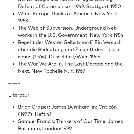
Defeat of Com­mu­nism, 1949, Stuttgart 1950
What Europe Thinks of Amer­i­ca, New York
1953
The Web of Sub­ver­sion. Under­ground Net­
works in the U.S. Gov­ern­ment, New York 1954
Bege­ht der West­en Selb­st­mord? Ein Ver­such
über die Bedeu­tung und Zukun­ft des Lib­er­al­
is­mus [1964], Düsseldorf/Wien 1965
The War We Are In. The Last Decade and the
Next, New Rochelle N. Y. 1967
– — –
Lit­er­atur
Bri­an Crozi­er: James Burn­ham, in: Crit­icón
(1977), Heft 41
Samuel Fran­cis: Thinkers of Our Time: James
Burn­ham, London²1999