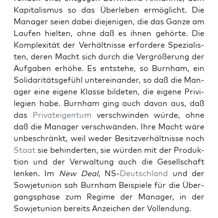
Kap­i­tal­is­mus so das Über­leben ermöglicht. Die
Man­ag­er seien dabei diejeni­gen, die das Ganze am
Laufen hiel­ten, ohne daß es ihnen gehörte. Die
Kom­plex­ität der Ver­hält­nisse erfordere Spezial­is­
ten, deren Macht sich durch die Ver­größerung der
Auf­gaben erhöhe. Es entste­he, so Burn­ham, ein
Sol­i­dar­itäts­ge­fühl untere­inan­der, so daß die Man­
ag­er eine eigene Klasse bilde­ten, die eigene Priv­i­
legien habe. Burn­ham ging auch davon aus, daß
das
Pri­vateigen­tum
ver­schwinden würde, ohne
daß die Man­ag­er ver­schwän­den. Ihre Macht wäre
unbeschränkt, weil wed­er Besitzver­hält­nisse noch
Staat
sie behin­derten, sie wür­den mit der Pro­duk­
tion und der Ver­wal­tung auch die Gesellschaft
lenken. Im
New Deal
, NS-
Deutsch­land
und der
Sow­je­tu­nion sah Burn­ham Beispiele für die Über­
gangsphase zum Regime der Man­ag­er, in der
Sow­je­tu­nion bere­its Anze­ichen der Vol­len­dung.