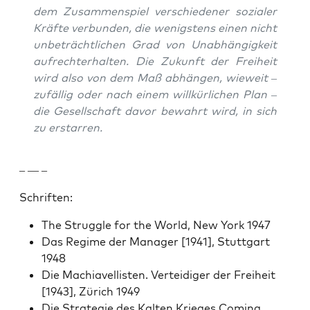
dem Zusam­men­spiel ver­schieden­er sozialer
Kräfte ver­bun­den, die wenig­stens einen nicht
unbe­trächtlichen Grad von Unab­hängigkeit
aufrechter­hal­ten. Die Zukun­ft der Frei­heit
wird also von dem Maß abhän­gen, wieweit –
zufäl­lig oder nach einem willkür­lichen Plan –
die Gesellschaft davor bewahrt wird, in sich
zu erstar­ren.
– — –
Schriften:
The Strug­gle for the World, New York 1947
Das Regime der Man­ag­er [1941], Stuttgart
1948
Die Machi­avel­lis­ten. Vertei­di­ger der Frei­heit
[1943], Zürich 1949
Die Strate­gie des Kalten Krieges Com­ing