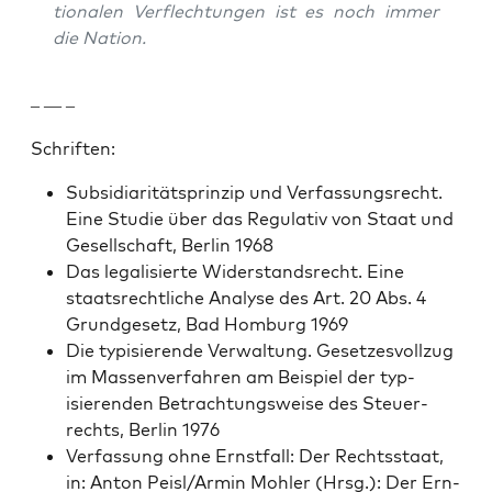
tionalen Ver­flech­tun­gen ist es noch immer
die Nation.
– — –
Schriften:
Sub­sidiar­ität­sprinzip und Ver­fas­sungsrecht.
Eine Studie über das Reg­u­la­tiv von Staat und
Gesellschaft, Berlin 1968
Das legal­isierte Wider­stand­srecht. Eine
staat­srechtliche Analyse des Art. 20 Abs. 4
Grundge­setz, Bad Hom­burg 1969
Die typ­isierende Ver­wal­tung. Geset­zesvol­lzug
im Massen­ver­fahren am Beispiel der typ­
isieren­den Betra­ch­tungsweise des Steuer­
rechts, Berlin 1976
Ver­fas­sung ohne Ern­st­fall: Der Rechtsstaat,
in: Anton Peisl/Armin Mohler (Hrsg.): Der Ern­