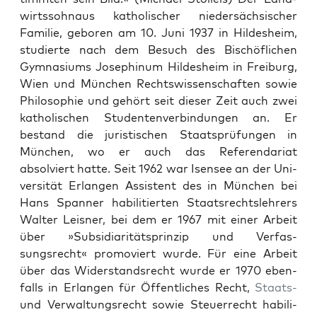
wirtssohnaus katholis­ch­er nieder­säch­sis­ch­er
Fam­i­lie, geboren am 10. Juni 1937 in Hildesheim,
studierte nach dem Besuch des Bis­chöflichen
Gym­na­si­ums Josephinum Hildesheim in Freiburg,
Wien und München Rechtswis­senschaften sowie
Philoso­phie und gehört seit dieser Zeit auch zwei
katholis­chen Stu­den­ten­verbindun­gen an. Er
bestand die juris­tis­chen Staat­sprü­fun­gen in
München, wo er auch das Ref­er­en­dari­at
absolviert hat­te. Seit 1962 war Isensee an der Uni­
ver­sität Erlan­gen Assis­tent des in München bei
Hans Span­ner habil­i­tierten Staat­srecht­slehrers
Wal­ter Leis­ner, bei dem er 1967 mit ein­er Arbeit
über »Sub­sidiar­ität­sprinzip und Ver­fas­
sungsrecht« pro­moviert wurde. Für eine Arbeit
über das Wider­stand­srecht wurde er 1970 eben­
falls in Erlan­gen für Öffentlich­es Recht,
Staats-
und Ver­wal­tungsrecht sowie Steuer­recht habil­i­