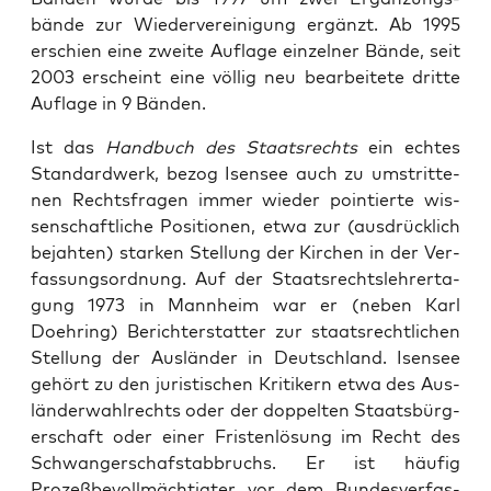
bände zur Wiedervere­ini­gung ergänzt. Ab 1995
erschien eine zweite Auflage einzel­ner Bände, seit
2003 erscheint eine völ­lig neu bear­beit­ete dritte
Auflage in 9 Bän­den.
Ist das
Hand­buch des Staat­srechts
ein echt­es
Stan­dard­w­erk, bezog Isensee auch zu umstrit­te­
nen Rechts­fra­gen immer wieder pointierte wis­
senschaftliche Posi­tio­nen, etwa zur (aus­drück­lich
bejaht­en) starken Stel­lung der Kirchen in der Ver­
fas­sung­sor­d­nung. Auf der Staat­srecht­slehrerta­
gung 1973 in Mannheim war er (neben Karl
Doehring) Berichter­stat­ter zur staat­srechtlichen
Stel­lung der Aus­län­der in Deutsch­land. Isensee
gehört zu den juris­tis­chen Kri­tik­ern etwa des Aus­
län­der­wahlrechts oder der dop­pel­ten Staats­bürg­
er­schaft oder ein­er Fris­ten­lö­sung im Recht des
Schwanger­schaf­stab­bruchs. Er ist häu­fig
Prozeßbevollmächtigter vor dem Bun­desver­fas­