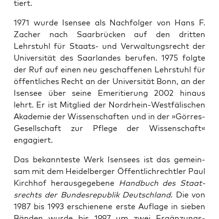
tiert.
1971 wurde Isensee als Nach­fol­ger von Hans F.
Zach­er nach Saar­brück­en auf den drit­ten
Lehrstuhl für Staats- und Ver­wal­tungsrecht der
Uni­ver­sität des Saar­lan­des berufen. 1975 fol­gte
der Ruf auf einen neu geschaf­fe­nen Lehrstuhl für
öffentlich­es Recht an der Uni­ver­sität Bonn, an der
Isensee über seine Emer­i­tierung 2002 hin­aus
lehrt. Er ist Mit­glied der Nor­drhein-West­fälis­chen
Akademie der Wis­senschaften und in der »Gör­res-
Gesellschaft zur Pflege der Wis­senschaft«
engagiert.
Das bekan­nteste Werk Isensees ist das gemein­
sam mit dem Hei­del­berg­er Öffentlichrechtler Paul
Kirch­hof her­aus­gegebene
Hand­buch des Staat­
srechts der Bun­desre­pub­lik Deutsch­land
. Die von
1987 bis 1993 erschienene erste Auflage in sieben
Bän­den wurde bis 1997 um zwei Ergänzungs­