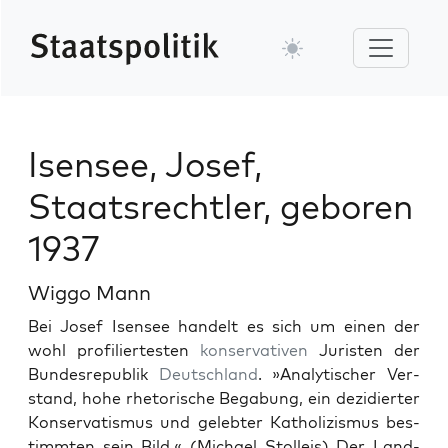
Isensee, Josef,
Staatsrechtler, geboren
1937
Wiggo Mann
Bei Josef Isensee han­delt es sich um einen der
wohl pro­fil­iertesten
kon­ser­v­a­tiv­en
Juris­ten der
Bun­desre­pub­lik
Deutsch­land
. »Ana­lytis­ch­er Ver­
stand, hohe rhetorische Begabung, ein dezi­diert­er
Kon­ser­vatismus und gelebter Katholizis­mus bes­
timmten sein Bild.« (Michael Stolleis) Der Land­