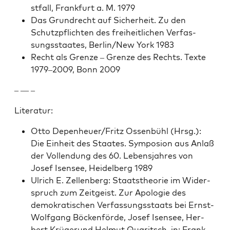
st­fall, Frank­furt a. M. 1979
Das Grun­drecht auf Sicher­heit. Zu den
Schutzpflicht­en des frei­heitlichen Ver­fas­
sungsstaates, Berlin/New York 1983
Recht als Gren­ze – Gren­ze des Rechts. Texte
1979–2009, Bonn 2009
– — –
Lit­er­atur:
Otto Depenheuer/Fritz Ossen­bühl (Hrsg.):
Die Ein­heit des Staates. Sym­po­sion aus Anlaß
der Vol­len­dung des 60. Leben­s­jahres von
Josef Isensee, Hei­del­berg 1989
Ulrich E. Zel­len­berg: Staat­s­the­o­rie im Wider­
spruch zum Zeit­geist. Zur Apolo­gie des
demokratis­chen Ver­fas­sungsstaats bei Ernst-
Wolf­gang Böck­en­förde, Josef Isensee, Her­
bert Krügerund Hel­mut Quar­itsch, in: Frank-