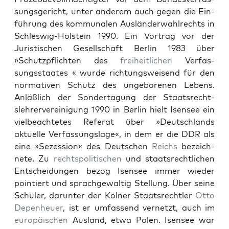
sungs­gericht, unter anderem auch gegen die Ein­
führung des kom­mu­nalen Aus­län­der­wahlrechts in
Schleswig-Hol­stein 1990. Ein Vor­trag vor der
Juris­tis­chen Gesellschaft Berlin 1983 über
»Schutzpflicht­en des
frei­heitlichen
Ver­fas­
sungsstaates « wurde rich­tungsweisend für den
nor­ma­tiv­en Schutz des unge­bore­nen Lebens.
Anläßlich der Son­derta­gung der Staat­srecht­
slehrervere­ini­gung 1990 in Berlin hielt Isensee ein
viel­beachtetes Refer­at über »Deutsch­lands
aktuelle Ver­fas­sungslage«, in dem er die DDR als
eine »Sezes­sion« des Deutschen
Reichs
beze­ich­
nete. Zu
recht­spoli­tis­chen
und staat­srechtlichen
Entschei­dun­gen bezog Isensee immer wieder
pointiert und sprachge­waltig Stel­lung. Über seine
Schüler, darunter der Köl­ner Staat­srechtler
Otto
Depen­heuer
, ist er umfassend ver­net­zt, auch im
europäis­chen
Aus­land, etwa Polen. Isensee war