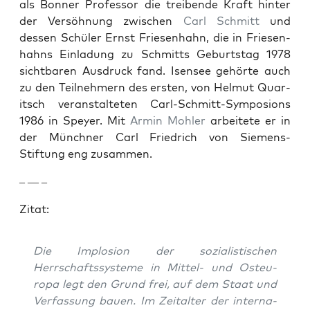
als Bon­ner Pro­fes­sor die treibende Kraft hin­ter
der Ver­söh­nung zwis­chen
Carl Schmitt
und
dessen Schüler Ernst Friesen­hahn, die in Friesen­
hahns Ein­ladung zu Schmitts Geburt­stag 1978
sicht­baren Aus­druck fand. Isensee gehörte auch
zu den Teil­nehmern des ersten, von Hel­mut Quar­
itsch ver­anstal­teten Carl-Schmitt-Sym­po­sions
1986 in Spey­er. Mit
Armin Mohler
arbeit­ete er in
der Münch­n­er Carl Friedrich von Siemens-
Stiftung eng zusam­men.
– — –
Zitat:
Die Implo­sion der sozial­is­tis­chen
Herrschaftssys­teme in Mit­tel- und Osteu­
ropa legt den Grund frei, auf dem Staat und
Ver­fas­sung bauen. Im Zeital­ter der inter­na­