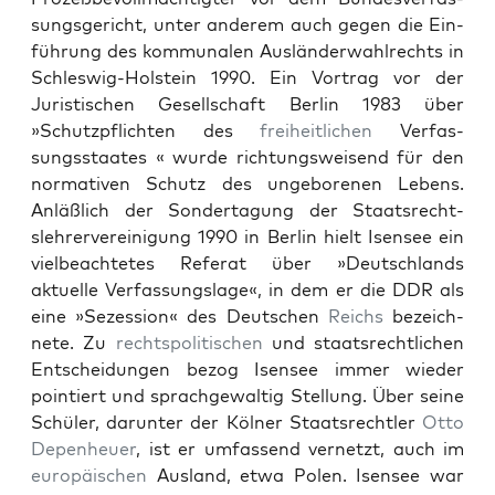
sungs­gericht, unter anderem auch gegen die Ein­
führung des kom­mu­nalen Aus­län­der­wahlrechts in
Schleswig-Hol­stein 1990. Ein Vor­trag vor der
Juris­tis­chen Gesellschaft Berlin 1983 über
»Schutzpflicht­en des
frei­heitlichen
Ver­fas­
sungsstaates « wurde rich­tungsweisend für den
nor­ma­tiv­en Schutz des unge­bore­nen Lebens.
Anläßlich der Son­derta­gung der Staat­srecht­
slehrervere­ini­gung 1990 in Berlin hielt Isensee ein
viel­beachtetes Refer­at über »Deutsch­lands
aktuelle Ver­fas­sungslage«, in dem er die DDR als
eine »Sezes­sion« des Deutschen
Reichs
beze­ich­
nete. Zu
recht­spoli­tis­chen
und staat­srechtlichen
Entschei­dun­gen bezog Isensee immer wieder
pointiert und sprachge­waltig Stel­lung. Über seine
Schüler, darunter der Köl­ner Staat­srechtler
Otto
Depen­heuer
, ist er umfassend ver­net­zt, auch im
europäis­chen
Aus­land, etwa Polen. Isensee war