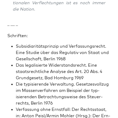
tionalen Ver­flech­tun­gen ist es noch immer
die Nation.
– — –
Schriften:
Sub­sidiar­ität­sprinzip und Ver­fas­sungsrecht.
Eine Studie über das Reg­u­la­tiv von Staat und
Gesellschaft, Berlin 1968
Das legal­isierte Wider­stand­srecht. Eine
staat­srechtliche Analyse des Art. 20 Abs. 4
Grundge­setz, Bad Hom­burg 1969
Die typ­isierende Ver­wal­tung. Geset­zesvol­lzug
im Massen­ver­fahren am Beispiel der typ­
isieren­den Betra­ch­tungsweise des Steuer­
rechts, Berlin 1976
Ver­fas­sung ohne Ern­st­fall: Der Rechtsstaat,
in: Anton Peisl/Armin Mohler (Hrsg.): Der Ern­