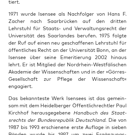
tiert.
1971 wurde Isensee als Nach­fol­ger von Hans F.
Zach­er nach Saar­brück­en auf den drit­ten
Lehrstuhl für Staats- und Ver­wal­tungsrecht der
Uni­ver­sität des Saar­lan­des berufen. 1975 fol­gte
der Ruf auf einen neu geschaf­fe­nen Lehrstuhl für
öffentlich­es Recht an der Uni­ver­sität Bonn, an der
Isensee über seine Emer­i­tierung 2002 hin­aus
lehrt. Er ist Mit­glied der Nor­drhein-West­fälis­chen
Akademie der Wis­senschaften und in der »Gör­res-
Gesellschaft zur Pflege der Wis­senschaft«
engagiert.
Das bekan­nteste Werk Isensees ist das gemein­
sam mit dem Hei­del­berg­er Öffentlichrechtler Paul
Kirch­hof her­aus­gegebene
Hand­buch des Staat­
srechts der Bun­desre­pub­lik Deutsch­land
. Die von
1987 bis 1993 erschienene erste Auflage in sieben
Bän­den wurde bis 1997 um zwei Ergänzungs­