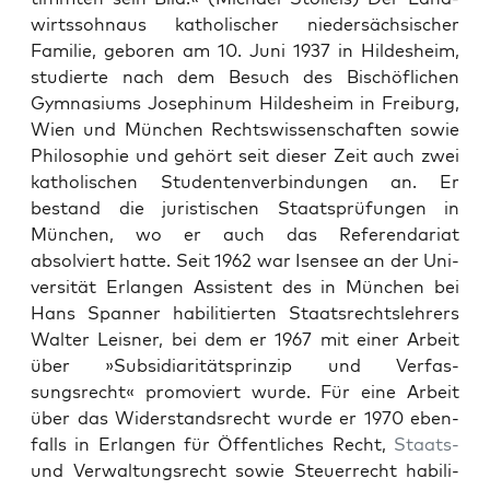
wirtssohnaus katholis­ch­er nieder­säch­sis­ch­er
Fam­i­lie, geboren am 10. Juni 1937 in Hildesheim,
studierte nach dem Besuch des Bis­chöflichen
Gym­na­si­ums Josephinum Hildesheim in Freiburg,
Wien und München Rechtswis­senschaften sowie
Philoso­phie und gehört seit dieser Zeit auch zwei
katholis­chen Stu­den­ten­verbindun­gen an. Er
bestand die juris­tis­chen Staat­sprü­fun­gen in
München, wo er auch das Ref­er­en­dari­at
absolviert hat­te. Seit 1962 war Isensee an der Uni­
ver­sität Erlan­gen Assis­tent des in München bei
Hans Span­ner habil­i­tierten Staat­srecht­slehrers
Wal­ter Leis­ner, bei dem er 1967 mit ein­er Arbeit
über »Sub­sidiar­ität­sprinzip und Ver­fas­
sungsrecht« pro­moviert wurde. Für eine Arbeit
über das Wider­stand­srecht wurde er 1970 eben­
falls in Erlan­gen für Öffentlich­es Recht,
Staats-
und Ver­wal­tungsrecht sowie Steuer­recht habil­i­