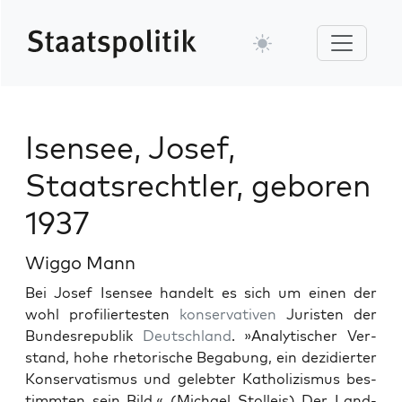
Isensee, Josef,
Staatsrechtler, geboren
1937
Wiggo Mann
Bei Josef Isensee han­delt es sich um einen der
wohl pro­fil­iertesten
kon­ser­v­a­tiv­en
Juris­ten der
Bun­desre­pub­lik
Deutsch­land
. »Ana­lytis­ch­er Ver­
stand, hohe rhetorische Begabung, ein dezi­diert­er
Kon­ser­vatismus und gelebter Katholizis­mus bes­
timmten sein Bild.« (Michael Stolleis) Der Land­