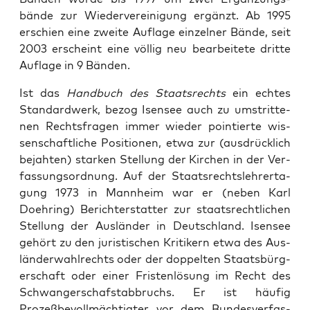
bände zur Wiedervere­ini­gung ergänzt. Ab 1995
erschien eine zweite Auflage einzel­ner Bände, seit
2003 erscheint eine völ­lig neu bear­beit­ete dritte
Auflage in 9 Bän­den.
Ist das
Hand­buch des Staat­srechts
ein echt­es
Stan­dard­w­erk, bezog Isensee auch zu umstrit­te­
nen Rechts­fra­gen immer wieder pointierte wis­
senschaftliche Posi­tio­nen, etwa zur (aus­drück­lich
bejaht­en) starken Stel­lung der Kirchen in der Ver­
fas­sung­sor­d­nung. Auf der Staat­srecht­slehrerta­
gung 1973 in Mannheim war er (neben Karl
Doehring) Berichter­stat­ter zur staat­srechtlichen
Stel­lung der Aus­län­der in Deutsch­land. Isensee
gehört zu den juris­tis­chen Kri­tik­ern etwa des Aus­
län­der­wahlrechts oder der dop­pel­ten Staats­bürg­
er­schaft oder ein­er Fris­ten­lö­sung im Recht des
Schwanger­schaf­stab­bruchs. Er ist häu­fig
Prozeßbevollmächtigter vor dem Bun­desver­fas­