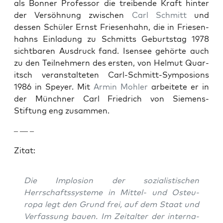
als Bon­ner Pro­fes­sor die treibende Kraft hin­ter
der Ver­söh­nung zwis­chen
Carl Schmitt
und
dessen Schüler Ernst Friesen­hahn, die in Friesen­
hahns Ein­ladung zu Schmitts Geburt­stag 1978
sicht­baren Aus­druck fand. Isensee gehörte auch
zu den Teil­nehmern des ersten, von Hel­mut Quar­
itsch ver­anstal­teten Carl-Schmitt-Sym­po­sions
1986 in Spey­er. Mit
Armin Mohler
arbeit­ete er in
der Münch­n­er Carl Friedrich von Siemens-
Stiftung eng zusam­men.
– — –
Zitat:
Die Implo­sion der sozial­is­tis­chen
Herrschaftssys­teme in Mit­tel- und Osteu­
ropa legt den Grund frei, auf dem Staat und
Ver­fas­sung bauen. Im Zeital­ter der inter­na­