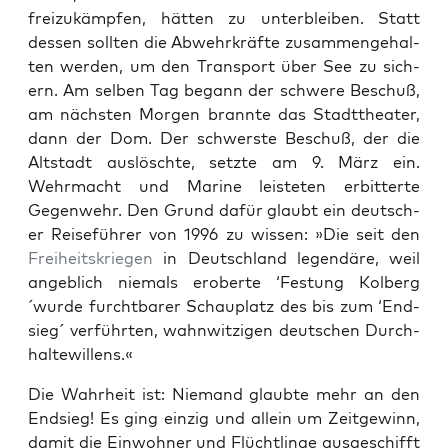
freizukämpfen, hät­ten zu unterbleiben. Statt
dessen soll­ten die Abwehrkräfte zusam­menge­hal­
ten wer­den, um den Trans­port über See zu sich­
ern. Am sel­ben Tag begann der schwere Beschuß,
am näch­sten Mor­gen bran­nte das Stadtthe­ater,
dann der Dom. Der schw­er­ste Beschuß, der die
Alt­stadt aus­löschte, set­zte am 9. März ein.
Wehrma­cht und Marine leis­teten erbit­terte
Gegen­wehr. Den Grund dafür glaubt ein deutsch­
er Reise­führer von 1996 zu wis­sen: »Die seit den
Frei­heit­skriegen
in Deutsch­land leg­endäre, weil
ange­blich niemals eroberte ‘Fes­tung Kolberg
´wurde furcht­bar­er Schau­platz des bis zum ‘End­
sieg´ ver­führten, wah­n­witzi­gen deutschen Durch­
hal­tewil­lens.«
Die Wahrheit ist: Nie­mand glaubte mehr an den
End­sieg! Es ging einzig und allein um Zeit­gewinn,
damit die Ein­wohn­er und Flüchtlinge aus­geschifft