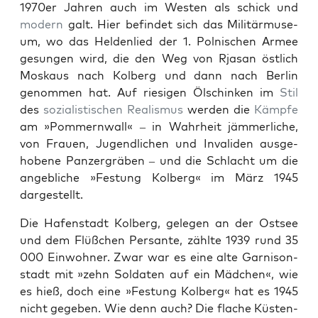
1970er Jahren auch im West­en als schick und
mod­ern
galt. Hier befind­et sich das Mil­itär­mu­se­
um, wo das Helden­lied der 1. Pol­nis­chen Armee
gesun­gen wird, die den Weg von Rjasan östlich
Moskaus nach Kol­berg und dann nach Berlin
genom­men hat. Auf riesi­gen Ölschinken im
Stil
des
sozial­is­tis­chen
Real­is­mus
wer­den die
Kämpfe
am »Pom­mern­wall« – in Wahrheit jäm­mer­liche,
von Frauen, Jugendlichen und Invali­den aus­ge­
hobene Panz­er­gräben – und die Schlacht um die
ange­bliche »Fes­tung Kol­berg« im März 1945
dargestellt.
Die Hafen­stadt Kol­berg, gele­gen an der Ost­see
und dem Flüßchen Per­sante, zählte 1939 rund 35
000 Ein­wohn­er. Zwar war es eine alte Gar­nison­
stadt mit »zehn Sol­dat­en auf ein Mäd­chen«, wie
es hieß, doch eine »Fes­tung Kol­berg« hat es 1945
nicht gegeben. Wie denn auch? Die flache Küsten­