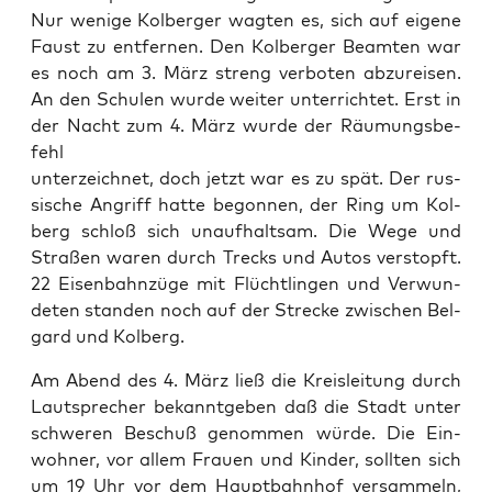
Nur wenige Kol­berg­er wagten es, sich auf eigene
Faust zu ent­fer­nen. Den Kol­berg­er Beamten war
es noch am 3. März streng ver­boten abzureisen.
An den Schulen wurde weit­er unter­richtet. Erst in
der Nacht zum 4. März wurde der Räu­mungs­be­
fehl
unterze­ich­net, doch jet­zt war es zu spät. Der rus­
sis­che Angriff hat­te begonnen, der Ring um Kol­
berg schloß sich unaufhalt­sam. Die Wege und
Straßen waren durch Trecks und Autos ver­stopft.
22 Eisen­bahnzüge mit Flüchtlin­gen und Ver­wun­
de­ten standen noch auf der Strecke zwis­chen Bel­
gard und Kol­berg.
Am Abend des 4. März ließ die Kreisleitung durch
Laut­sprech­er bekan­nt­geben daß die Stadt unter
schw­eren Beschuß genom­men würde. Die Ein­
wohn­er, vor allem Frauen und Kinder, soll­ten sich
um 19 Uhr vor dem Haupt­bahn­hof ver­sam­meln,