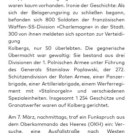
waren kaum vorhan­den. Ironie der Geschichte: Als
sich der Belagerungsring zu schließen begann,
befan­den sich 800 Sol­dat­en der franzö­sis­chen
Waf­fen-SS-Divi­sion »Charle­magne« in der Stadt.
300 von ihnen melde­ten sich spon­tan zur Vertei­di­
gung
Kol­bergs, nur 50 über­lebten. Die geg­ner­ische
Über­ma­cht war gewaltig: Sie bestand aus drei
Divi­sio­nen der 1. Pol­nis­chen Armee unter Führung
des Gen­er­als Stanis­law Poplaws­ki, der 272.
Schützen­di­vi­sion der Roten Armee, ein­er Panzer­
bri­gade, ein­er Artilleriebri­gade, einem Wer­fer­reg­i­
ment mit »Stal­i­norgeln« und ver­schiede­nen
Spezialein­heit­en. Ins­ge­samt 1 254 Geschütze und
Granatwer­fer waren auf Kol­berg gerichtet.
Am 7. März, nach­mit­tags, traf ein Funkspruch aus
dem Oberkom­man­do des Heeres (OKH) ein: Ver­
suche, eine Aus­fall­straße nach West­en