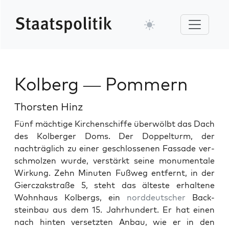
Kolberg — Pommern
Thorsten Hinz
Fünf mächtige Kirchen­schiffe über­wölbt das Dach
des Kol­berg­er Doms. Der Dop­pel­turm, der
nachträglich zu ein­er geschlosse­nen Fas­sade ver­
schmolzen wurde, ver­stärkt seine mon­u­men­tale
Wirkung. Zehn Minuten Fußweg ent­fer­nt, in der
Gier­czak­straße 5, ste­ht das älteste erhal­tene
Wohn­haus Kol­bergs, ein
nord­deutsch­er
Back­
stein­bau aus dem 15. Jahrhun­dert. Er hat einen
nach hin­ten ver­set­zten Anbau, wie er in den