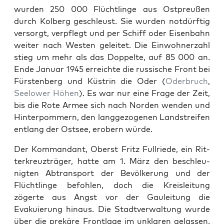
wur­den 250 000 Flüchtlinge aus Ost­preußen
durch Kol­berg geschleust. Sie wur­den not­dürftig
ver­sorgt, verpflegt und per Schiff oder Eisen­bahn
weit­er nach West­en geleit­et. Die Ein­wohn­erzahl
stieg um mehr als das Dop­pelte, auf 85 000 an.
Ende Jan­u­ar 1945 erre­ichte die rus­sis­che Front bei
Fürsten­berg und Küstrin die Oder (
Oder­bruch
,
Seelow­er Höhen
). Es war nur eine Frage der Zeit,
bis die Rote Armee sich nach Nor­den wen­den und
Hin­ter­pom­mern, den langge­zo­ge­nen Land­streifen
ent­lang der Ost­see, erobern würde.
Der Kom­man­dant, Oberst Fritz Full­riede, ein Rit­
terkreuzträger, hat­te am 1. März den beschle­u­
nigten Abtrans­port der Bevölkerung und der
Flüchtlinge befohlen, doch die Kreisleitung
zögerte aus Angst vor der Gauleitung die
Evakuierung hin­aus. Die Stadtver­wal­tung wurde
über die prekäre Front­lage im unklaren gelassen.