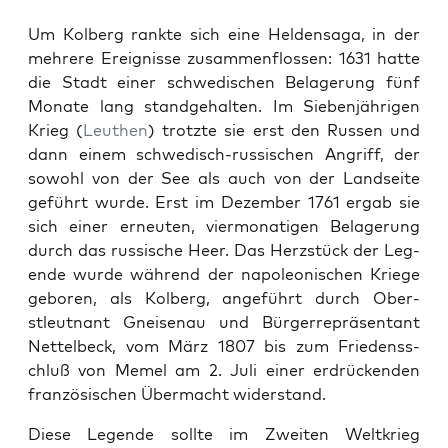
Um Kol­berg rank­te sich eine Helden­saga, in der
mehrere Ereignisse zusam­men­flossen: 1631 hat­te
die Stadt ein­er schwedis­chen Belagerung fünf
Monate lang standge­hal­ten. Im Sieben­jähri­gen
Krieg (
Leuthen
) trotzte sie erst den Russen und
dann einem schwedisch-rus­sis­chen Angriff, der
sowohl von der See als auch von der Land­seite
geführt wurde. Erst im Dezem­ber 1761 ergab sie
sich ein­er erneuten, vier­monati­gen Belagerung
durch das rus­sis­che Heer. Das Herzstück der Leg­
ende wurde während der napoleonis­chen Kriege
geboren, als Kol­berg, ange­führt durch Ober­
stleut­nant Gneise­nau und Bürg­er­repräsen­tant
Net­tel­beck, vom März 1807 bis zum Friedenss­
chluß von Memel am 2. Juli ein­er erdrück­enden
franzö­sis­chen Über­ma­cht wider­stand.
Diese Leg­ende sollte im Zweit­en Weltkrieg