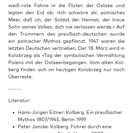
weiß-rote Fahne in die Fluten der Ost­see und
legten den Eid ab: »Ich schwöre dir, pol­nis­ches
Meer, daß ich, der Sol­dat der Heimat, der treue
Sohn seines Volkes, dich nie ver­lassen werde.« Auf
den Trüm­mern des preußisch-deutschen wurde
ein pol­nis­ch­er Mythos gepflanzt. 1947 waren die
let­zten Deutschen ver­trieben. Der 18. März wird in
Kolobrzeg als »Tag der sym­bol­is­chen Ver­mäh­lung
Polens mit der Ostsee«begangen. Vom alten Kol­
berg find­en sich im heuti­gen Kolobrzeg nur noch
Über­reste.
– — –
Lit­er­atur:
Hans-Jür­gen Eit­ner: Kol­berg. Ein preußis­ch­er
Mythos 1807/1945, Berlin 1999
Peter Jancke: Kol­berg. Führer durch eine