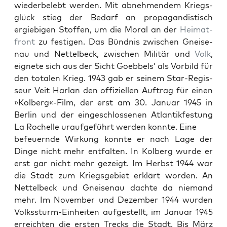
wieder­belebt wer­den. Mit abnehmen­dem Kriegs­
glück stieg der Bedarf an pro­pa­gan­dis­tisch
ergiebi­gen Stof­fen, um die Moral an der
Heimat­
front
zu fes­ti­gen. Das Bünd­nis zwis­chen Gneise­
nau und Net­tel­beck, zwis­chen Mil­itär und
Volk
,
eignete sich aus der Sicht Goebbels’ als Vor­bild für
den total­en Krieg. 1943 gab er seinem Star-Regis­
seur Veit Har­lan den offiziellen Auf­trag für einen
»Kolberg«-Film, der erst am 30. Jan­u­ar 1945 in
Berlin und der eingeschlosse­nen Atlantik­fes­tung
La Rochelle uraufge­führt wer­den kon­nte. Eine
befeuernde Wirkung kon­nte er nach Lage der
Dinge nicht mehr ent­fal­ten. In Kol­berg wurde er
erst gar nicht mehr gezeigt. Im Herb­st 1944 war
die Stadt zum Kriegs­ge­bi­et erk­lärt wor­den. An
Net­tel­beck und Gneise­nau dachte da nie­mand
mehr. Im Novem­ber und Dezem­ber 1944 wur­den
Volkssturm-Ein­heit­en aufgestellt, im Jan­u­ar 1945
erre­icht­en die ersten Trecks die Stadt. Bis März