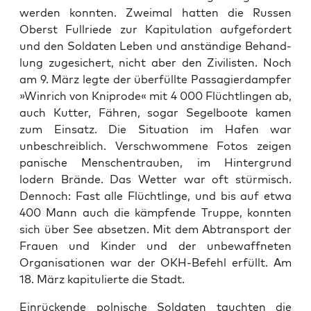
wer­den kon­nten. Zweimal hat­ten die Russen
Oberst Full­riede zur Kapit­u­la­tion aufge­fordert
und den Sol­dat­en Leben und anständi­ge Behand­
lung zugesichert, nicht aber den Zivilis­ten. Noch
am 9. März legte der über­füllte Pas­sagier­dampfer
»Win­rich von Kniprode« mit 4 000 Flüchtlin­gen ab,
auch Kut­ter, Fähren, sog­ar Segel­boote kamen
zum Ein­satz. Die Sit­u­a­tion im Hafen war
unbeschreib­lich. Ver­schwommene Fotos zeigen
panis­che Men­schen­trauben, im Hin­ter­grund
lodern Brände. Das Wet­ter war oft stür­misch.
Den­noch: Fast alle Flüchtlinge, und bis auf etwa
400 Mann auch die kämpfende Truppe, kon­nten
sich über See abset­zen. Mit dem Abtrans­port der
Frauen und Kinder und der unbe­waffneten
Organ­i­sa­tio­nen war der OKH-Befehl erfüllt. Am
18. März kapit­ulierte die Stadt.
Ein­rück­ende pol­nis­che Sol­dat­en taucht­en die