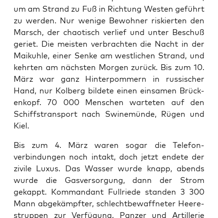
um am Strand zu Fuß in Rich­tung West­en geführt
zu wer­den. Nur wenige Bewohn­er riskierten den
Marsch, der chao­tisch ver­lief und unter Beschuß
geri­et. Die meis­ten ver­bracht­en die Nacht in der
Maikuh­le, ein­er Senke am west­lichen Strand, und
kehrten am näch­sten Mor­gen zurück. Bis zum 10.
März war ganz Hin­ter­pom­mern in rus­sis­ch­er
Hand, nur Kol­berg bildete einen ein­samen Brück­
enkopf. 70 000 Men­schen warteten auf den
Schiff­s­trans­port nach Swinemünde, Rügen und
Kiel.
Bis zum 4. März waren sog­ar die Tele­fon­
verbindun­gen noch intakt, doch jet­zt endete der
zivile Luxus. Das Wass­er wurde knapp, abends
wurde die Gasver­sorgung, dann der Strom
gekappt. Kom­man­dant Full­riede standen 3 300
Mann abgekämpfter, schlecht­be­waffneter Heer­e­
strup­pen zur Ver­fü­gung. Panz­er und Artillerie